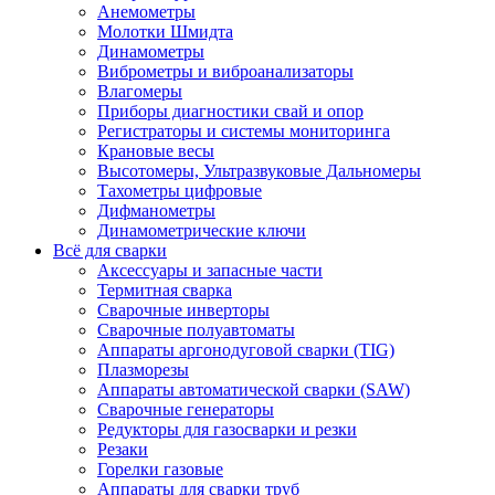
Анемометры
Молотки Шмидта
Динамометры
Виброметры и виброанализаторы
Влагомеры
Приборы диагностики свай и опор
Регистраторы и системы мониторинга
Крановые весы
Высотомеры, Ультразвуковые Дальномеры
Тахометры цифровые
Дифманометры
Динамометрические ключи
Всё для сварки
Аксессуары и запасные части
Термитная сварка
Сварочные инверторы
Сварочные полуавтоматы
Аппараты аргонодуговой сварки (TIG)
Плазморезы
Аппараты автоматической сварки (SAW)
Сварочные генераторы
Редукторы для газосварки и резки
Резаки
Горелки газовые
Аппараты для сварки труб