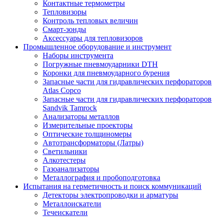
Контактные термометры
Тепловизоры
Контроль тепловых величин
Смарт-зонды
Аксессуары для тепловизоров
Промышленное оборудование и инструмент
Наборы инструмента
Погружные пневмоударники DTH
Коронки для пневмоударного бурения
Запасные части для гидравлических перфораторов
Atlas Copco
Запасные части для гидравлических перфораторов
Sandvik Tamrock
Анализаторы металлов
Измерительные проекторы
Оптические толщиномеры
Автотрансформаторы (Латры)
Светильники
Алкотестеры
Газоанализаторы
Металлография и пробоподготовка
Испытания на герметичность и поиск коммуникаций
Детекторы электропроводки и арматуры
Металлоискатели
Течеискатели