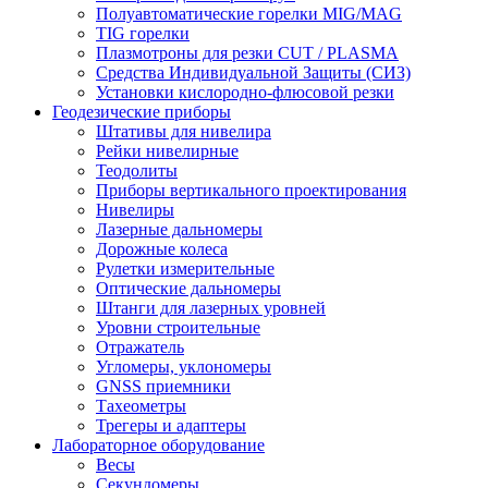
Полуавтоматические горелки MIG/MAG
TIG горелки
Плазмотроны для резки CUT / PLASMA
Средства Индивидуальной Защиты (СИЗ)
Установки кислородно-флюсовой резки
Геодезические приборы
Штативы для нивелира
Рейки нивелирные
Теодолиты
Приборы вертикального проектирования
Нивелиры
Лазерные дальномеры
Дорожные колеса
Рулетки измерительные
Оптические дальномеры
Штанги для лазерных уровней
Уровни строительные
Отражатель
Угломеры, уклономеры
GNSS приемники
Тахеометры
Трегеры и адаптеры
Лабораторное оборудование
Весы
Секундомеры