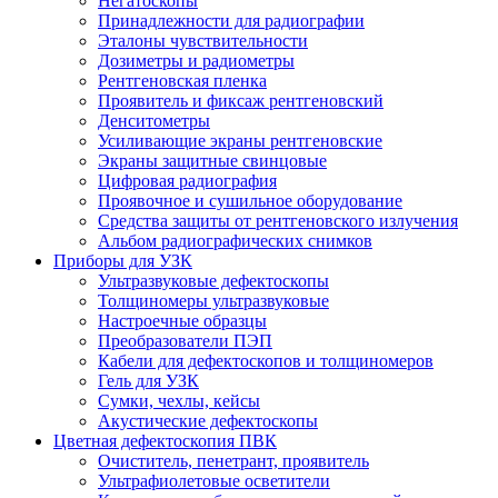
Негатоскопы
Принадлежности для радиографии
Эталоны чувствительности
Дозиметры и радиометры
Рентгеновская пленка
Проявитель и фиксаж рентгеновский
Денситометры
Усиливающие экраны рентгеновские
Экраны защитные свинцовые
Цифровая радиография
Проявочное и сушильное оборудование
Средства защиты от рентгеновского излучения
Альбом радиографических снимков
Приборы для УЗК
Ультразвуковые дефектоскопы
Толщиномеры ультразвуковые
Настроечные образцы
Преобразователи ПЭП
Кабели для дефектоскопов и толщиномеров
Гель для УЗК
Сумки, чехлы, кейсы
Акустические дефектоскопы
Цветная дефектоскопия ПВК
Очиститель, пенетрант, проявитель
Ультрафиолетовые осветители