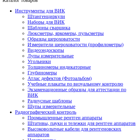
Каталог товаров
Инструменты для ВИК
Штангенциркули
Наборы для ВИК
Шаблоны сварщика
Люксметры, яркомеры, пульсметры
Образцы шероховатости
Измерители шероховатости (профилометры)
Видеоэндоскопы
Лупы измерительные
Угольники
Толщиномеры индикаторные
Глубиномеры
Атлас дефектов (Фотоальбом)
Учебные плакаты по визуальному контролю
Экзаменационные образцы для аттестации по
ВИК
Радиусные шаблоны
Щупы измерительные
Радиографический контроль
Промышленные рентген аппараты
Штативы, пауки и тележки для рентген аппаратов
Высоковольтные кабели для рентгеновских
аппаратов