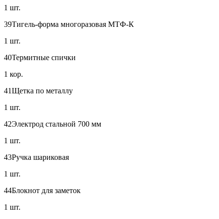
1 шт.
39
Тигель-форма многоразовая МТФ-К
1 шт.
40
Термитные спички
1 кор.
41
Щетка по металлу
1 шт.
42
Электрод стальной 700 мм
1 шт.
43
Ручка шариковая
1 шт.
44
Блокнот для заметок
1 шт.