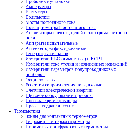
Пробойные установки
Амперметры
Ваттметры
Вольтметры
Мосты постоянного тока
Потенциометры Постоянного Тока
Анализаторы спектра, цепей и электромагнитного
поля
Аппараты испытательные
Аттенюаторы фиксированные
Генераторы сигналов
Измерители RLC (иммитанса) и КСВН
Измерители тока утечки и нелинейных искажений
Измерители параметров полупроводниковых
приборов
Осциллографы
Реостаты сопротивления ползунковые
Счетчики электрической энергии
Щитовое оборудоване и приборы
Пресс-клещи и кримперы
Прессы гидравлические
Термометрия
Зонды для контактных термометров
Гигрометры и термогигрометры
Пирометры и инфракрасные термометры