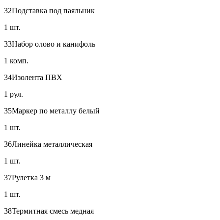
32
Подставка под паяльник
1 шт.
33
Набор олово и канифоль
1 комп.
34
Изолента ПВХ
1 рул.
35
Маркер по металлу белый
1 шт.
36
Линейка металлическая
1 шт.
37
Рулетка 3 м
1 шт.
38
Термитная смесь медная