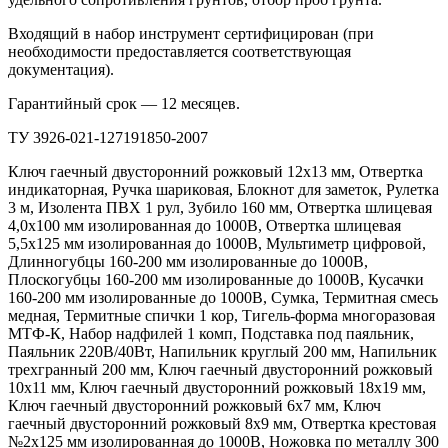
Входящий в набор инструмент сертифицирован (при
необходимости предоставляется соответствующая
документация).
Гарантийный срок — 12 месяцев.
ТУ 3926-021-127191850-2007
Ключ гаечный двусторонний рожковый 12х13 мм, Отвертка
индикаторная, Ручка шариковая, Блокнот для заметок, Рулетка
3 м, Изолента ПВХ 1 рул, Зубило 160 мм, Отвертка шлицевая
4,0х100 мм изолированная до 1000В, Отвертка шлицевая
5,5х125 мм изолированная до 1000В, Мультиметр цифровой,
Длинногубцы 160-200 мм изолированные до 1000В,
Плоскогубцы 160-200 мм изолированные до 1000В, Кусачки
160-200 мм изолированные до 1000В, Сумка, Термитная смесь
медная, Термитные спички 1 кор, Тигель-форма многоразовая
МТФ-К, Набор надфилей 1 комп, Подставка под паяльник,
Паяльник 220В/40Вт, Напильник круглый 200 мм, Напильник
трехгранный 200 мм, Ключ гаечный двусторонний рожковый
10х11 мм, Ключ гаечный двусторонний рожковый 18х19 мм,
Ключ гаечный двусторонний рожковый 6х7 мм, Ключ
гаечный двусторонний рожковый 8х9 мм, Отвертка крестовая
№2х125 мм изолированная до 1000В, Ножовка по металлу 300