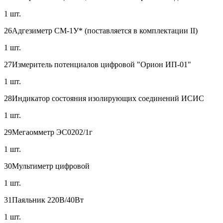
1 шт.
26
Адгезиметр СМ-1У* (поставляется в комплектации II)
1 шт.
27
Измеритель потенциалов цифровой "Орион ИП-01"
1 шт.
28
Индикатор состояния изолирующих соединений ИСИС
1 шт.
29
Мегаомметр ЭС0202/1г
1 шт.
30
Мультиметр цифровой
1 шт.
31
Паяльник 220В/40Вт
1 шт.