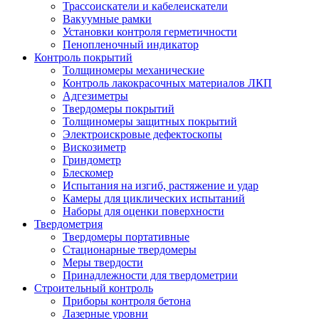
Трассоискатели и кабелеискатели
Вакуумные рамки
Установки контроля герметичности
Пенопленочный индикатор
Контроль покрытий
Толщиномеры механические
Контроль лакокрасочных материалов ЛКП
Адгезиметры
Твердомеры покрытий
Толщиномеры защитных покрытий
Электроискровые дефектоскопы
Вискозиметр
Гриндометр
Блескомер
Испытания на изгиб, растяжение и удар
Камеры для циклических испытаний
Наборы для оценки поверхности
Твердометрия
Твердомеры портативные
Стационарные твердомеры
Меры твердости
Принадлежности для твердометрии
Строительный контроль
Приборы контроля бетона
Лазерные уровни