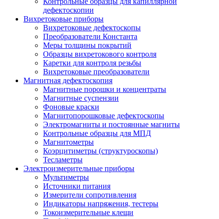
Контрольные образцы для капиллярной
дефектоскопии
Вихретоковые приборы
Вихретоковые дефектоскопы
Преобразователи Константа
Меры толщины покрытий
Образцы вихретокового контроля
Каретки для контроля резьбы
Вихретоковые преобразователи
Магнитная дефектоскопия
Магнитные порошки и концентраты
Магнитные суспензии
Фоновые краски
Магнитопорошковые дефектоскопы
Электромагниты и постоянные магниты
Контрольные образцы для МПД
Магнитометры
Коэрцитиметры (структуроскопы)
Тесламетры
Электроизмерительные приборы
Мультиметры
Источники питания
Измерители сопротивления
Индикаторы напряжения, тестеры
Токоизмерительные клещи