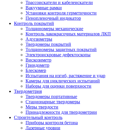
Трассоискатели и кабелеискатели
Вакуумные рамки
Установки контроля герметичности
Пенопленочный индикатор
Контроль покрытий
Толщиномеры механические
Контроль лакокрасочных материалов ЛКП
Адгезиметры
Твердомеры покрытий
Толщиномеры защитных покрытий
Электроискровые дефектоскопы
Вискозиметр
Гриндометр
Блескомер
Испытания на изгиб, растяжение и удар
Камеры для циклических испытаний
Наборы для оценки поверхности
Твердометрия
Твердомеры портативные
Стационарные твердомеры
Меры твердости
Принадлежности для твердометрии
Строительный контроль
Приборы контроля бетона
Лазерные уровни