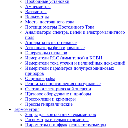
Пробойные установки
Амперметры
Ваттметры
Вольтметры
Мосты постоянного тока
Потенциометры Постоянного Тока
Анализаторы спектра, цепей и электромагнитного
поля
Аппараты испытательные
Аттенюаторы фиксированные
Генераторы сигналов
Измерители RLC (иммитанса) и КСВН
Измерители тока утечки и нелинейных искажений
Измерители параметров полупроводниковых
приборов
Осциллографы
Реостаты сопротивления ползунковые
Счетчики электрической энергии
Щитовое оборудоване и приборы
Пресс-клещи и кримперы
Прессы гидравлические
Термометрия
Зонды для контактных термометров
Гигрометры и термогигрометры
Пирометры и инфракрасные термометры