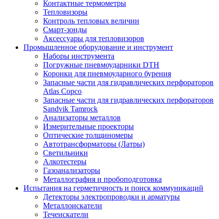
Контактные термометры
Тепловизоры
Контроль тепловых величин
Смарт-зонды
Аксессуары для тепловизоров
Промышленное оборудование и инструмент
Наборы инструмента
Погружные пневмоударники DTH
Коронки для пневмоударного бурения
Запасные части для гидравлических перфораторов
Atlas Copco
Запасные части для гидравлических перфораторов
Sandvik Tamrock
Анализаторы металлов
Измерительные проекторы
Оптические толщиномеры
Автотрансформаторы (Латры)
Светильники
Алкотестеры
Газоанализаторы
Металлография и пробоподготовка
Испытания на герметичность и поиск коммуникаций
Детекторы электропроводки и арматуры
Металлоискатели
Течеискатели