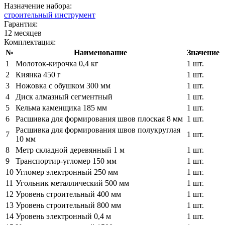
Назначение набора:
строительный инструмент
Гарантия:
12 месяцев
Комплектация:
№
Наименование
Значение
1
Молоток-кирочка 0,4 кг
1 шт.
2
Киянка 450 г
1 шт.
3
Ножовка с обушком 300 мм
1 шт.
4
Диск алмазный сегментный
1 шт.
5
Кельма каменщика 185 мм
1 шт.
6
Расшивка для формирования швов плоская 8 мм
1 шт.
Расшивка для формирования швов полукруглая
7
1 шт.
10 мм
8
Метр складной деревянный 1 м
1 шт.
9
Транспортир-угломер 150 мм
1 шт.
10
Угломер электронный 250 мм
1 шт.
11
Угольник металлический 500 мм
1 шт.
12
Уровень строительный 400 мм
1 шт.
13
Уровень строительный 800 мм
1 шт.
14
Уровень электронный 0,4 м
1 шт.