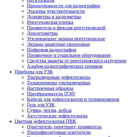
Негатоскопы
Принадлежности для радиографии
Эталоны чувствительности
Дозиметры и радиометры
Рентгеновская пленка
Проявитель и фиксаж рентгеновский
Денситометры
Усиливающие экраны рентгеновские
Экраны защитные свинцовые
Цифровая радиография
Проявочное и сушильное оборудование
Средства защиты от рентгеновского излучения
Альбом радиографических снимков
Приборы для УЗК
Ультразвуковые дефектоскопы
Толщиномеры ультразвуковые
Настроечные образцы
Преобразователи ПЭП
Кабели для дефектоскопов и толщиномеров
Гель для УЗК
Сумки, чехлы, кейсы
Акустические дефектоскопы
Цветная дефектоскопия ПВК
Очиститель, пенетрант, проявитель
Ультрафиолетовые осветители