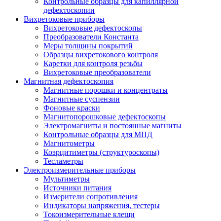
Контрольные образцы для капиллярной
дефектоскопии
Вихретоковые приборы
Вихретоковые дефектоскопы
Преобразователи Константа
Меры толщины покрытий
Образцы вихретокового контроля
Каретки для контроля резьбы
Вихретоковые преобразователи
Магнитная дефектоскопия
Магнитные порошки и концентраты
Магнитные суспензии
Фоновые краски
Магнитопорошковые дефектоскопы
Электромагниты и постоянные магниты
Контрольные образцы для МПД
Магнитометры
Коэрцитиметры (структуроскопы)
Тесламетры
Электроизмерительные приборы
Мультиметры
Источники питания
Измерители сопротивления
Индикаторы напряжения, тестеры
Токоизмерительные клещи