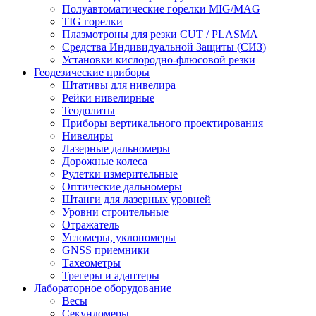
Полуавтоматические горелки MIG/MAG
TIG горелки
Плазмотроны для резки CUT / PLASMA
Средства Индивидуальной Защиты (СИЗ)
Установки кислородно-флюсовой резки
Геодезические приборы
Штативы для нивелира
Рейки нивелирные
Теодолиты
Приборы вертикального проектирования
Нивелиры
Лазерные дальномеры
Дорожные колеса
Рулетки измерительные
Оптические дальномеры
Штанги для лазерных уровней
Уровни строительные
Отражатель
Угломеры, уклономеры
GNSS приемники
Тахеометры
Трегеры и адаптеры
Лабораторное оборудование
Весы
Секундомеры