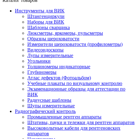
Каталог товаров
Инструменты для ВИК
Штангенциркули
Наборы для ВИК
Шаблоны сварщика
Люксметры, яркомеры, пульсметры
Образцы шероховатости
Измерители шероховатости (профилометры)
Видеоэндоскопы
Лупы измерительные
Угольники
Толщиномеры индикаторные
Глубиномеры
Атлас дефектов (Фотоальбом)
Учебные плакаты по визуальному контролю
Экзаменационные образцы для аттестации по
ВИК
Радиусные шаблоны
Щупы измерительные
Радиографический контроль
Промышленные рентген аппараты
Штативы, пауки и тележки для рентген аппаратов
Высоковольтные кабели для рентгеновских
аппаратов