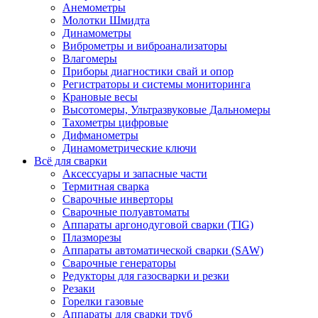
Анемометры
Молотки Шмидта
Динамометры
Виброметры и виброанализаторы
Влагомеры
Приборы диагностики свай и опор
Регистраторы и системы мониторинга
Крановые весы
Высотомеры, Ультразвуковые Дальномеры
Тахометры цифровые
Дифманометры
Динамометрические ключи
Всё для сварки
Аксессуары и запасные части
Термитная сварка
Сварочные инверторы
Сварочные полуавтоматы
Аппараты аргонодуговой сварки (TIG)
Плазморезы
Аппараты автоматической сварки (SAW)
Сварочные генераторы
Редукторы для газосварки и резки
Резаки
Горелки газовые
Аппараты для сварки труб