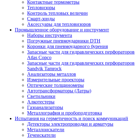
Контактные термометры
Тепловизоры
Контроль тепловых величин
Смарт-зонды
Аксессуары для тепловизоров
Промышленное оборудование и инструмент
Наборы инструмента
Погружные пневмоударники DTH
Коронки для пневмоударного бурения
Запасные части для гидравлических перфораторов
Atlas Copco
Запасные части для гидравлических перфораторов
Sandvik Tamrock
Анализаторы металлов
Измерительные проекторы
Оптические толщиномеры
Автотрансформаторы (Латры)
Светильники
Алкотестеры
Газоанализаторы
Металлография и пробоподготовка
Испытания на герметичность и поиск коммуникаций
Детекторы электропроводки и арматуры
Металлоискатели
Течеискатели