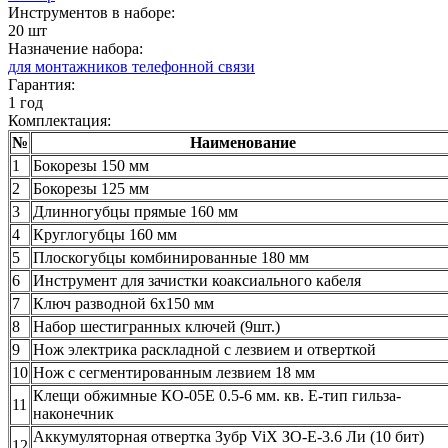
Инструментов в наборе:
20 шт
Назначение набора:
для монтажников телефонной связи
Гарантия:
1 год
Комплектация:
№
Наименование
1
Бокорезы 150 мм
2
Бокорезы 125 мм
3
Длинногубцы прямые 160 мм
4
Круглогубцы 160 мм
5
Плоскогубцы комбинированные 180 мм
6
Инструмент для зачистки коаксиального кабеля
7
Ключ разводной 6х150 мм
8
Набор шестигранных ключей (9шт.)
9
Нож электрика раскладной с лезвием и отверткой
10
Нож с сегментированным лезвием 18 мм
Клещи обжимные КО-05Е 0.5-6 мм. кв. Е-тип гильза-
11
наконечник
Аккумуляторная отвертка Зубр ViX ЗО-Е-3.6 Ли (10 бит)
12