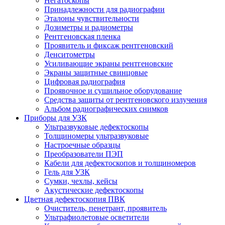
Негатоскопы
Принадлежности для радиографии
Эталоны чувствительности
Дозиметры и радиометры
Рентгеновская пленка
Проявитель и фиксаж рентгеновский
Денситометры
Усиливающие экраны рентгеновские
Экраны защитные свинцовые
Цифровая радиография
Проявочное и сушильное оборудование
Средства защиты от рентгеновского излучения
Альбом радиографических снимков
Приборы для УЗК
Ультразвуковые дефектоскопы
Толщиномеры ультразвуковые
Настроечные образцы
Преобразователи ПЭП
Кабели для дефектоскопов и толщиномеров
Гель для УЗК
Сумки, чехлы, кейсы
Акустические дефектоскопы
Цветная дефектоскопия ПВК
Очиститель, пенетрант, проявитель
Ультрафиолетовые осветители