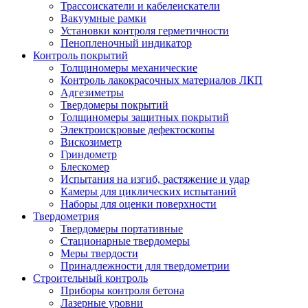
Трассоискатели и кабелеискатели
Вакуумные рамки
Установки контроля герметичности
Пенопленочный индикатор
Контроль покрытий
Толщиномеры механические
Контроль лакокрасочных материалов ЛКП
Адгезиметры
Твердомеры покрытий
Толщиномеры защитных покрытий
Электроискровые дефектоскопы
Вискозиметр
Гриндометр
Блескомер
Испытания на изгиб, растяжение и удар
Камеры для циклических испытаний
Наборы для оценки поверхности
Твердометрия
Твердомеры портативные
Стационарные твердомеры
Меры твердости
Принадлежности для твердометрии
Строительный контроль
Приборы контроля бетона
Лазерные уровни