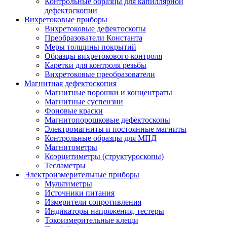
Контрольные образцы для капиллярной
дефектоскопии
Вихретоковые приборы
Вихретоковые дефектоскопы
Преобразователи Константа
Меры толщины покрытий
Образцы вихретокового контроля
Каретки для контроля резьбы
Вихретоковые преобразователи
Магнитная дефектоскопия
Магнитные порошки и концентраты
Магнитные суспензии
Фоновые краски
Магнитопорошковые дефектоскопы
Электромагниты и постоянные магниты
Контрольные образцы для МПД
Магнитометры
Коэрцитиметры (структуроскопы)
Тесламетры
Электроизмерительные приборы
Мультиметры
Источники питания
Измерители сопротивления
Индикаторы напряжения, тестеры
Токоизмерительные клещи