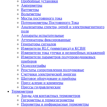
Пробойные установки
Амперметры
Ваттметры
Вольтметры
Мосты постоянного тока
Потенциометры Постоянного Тока
Анализаторы спектра, цепей и электромагнитного
поля
Аппараты испытательные
Аттенюаторы фиксированные
Генераторы сигналов
Измерители RLC (иммитанса) и КСВН
Измерители тока утечки и нелинейных искажений
Измерители параметров полупроводниковых
приборов
Осциллографы
Реостаты сопротивления ползунковые
Счетчики электрической энергии
Щитовое оборудоване и приборы
Пресс-клещи и кримперы
Прессы гидравлические
Термометрия
Зонды для контактных термометров
Гигрометры и термогигрометры
Пирометры и инфракрасные термометры