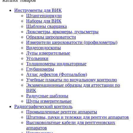
Каталог товаров
Инструменты для ВИК
Штангенциркули
Наборы для ВИК
Шаблоны сварщика
Люксметры, яркомеры, пульсметры
Образцы шероховатости
Измерители шероховатости (профилометры)
Видеоэндоскопы
Лупы измерительные
Угольники
Толщиномеры индикаторные
Глубиномеры
Атлас дефектов (Фотоальбом)
Учебные плакаты по визуальному контролю
Экзаменационные образцы для аттестации по
ВИК
Радиусные шаблоны
Щупы измерительные
Радиографический контроль
Промышленные рентген аппараты
Штативы, пауки и тележки для рентген аппаратов
Высоковольтные кабели для рентгеновских
аппаратов