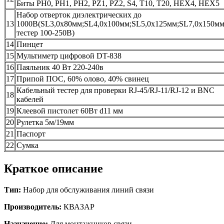
Биты PH0, PH1, PH2, PZ1, PZ2, S4, T10, T20, HEX4, HEX5
Набор отверток диэлектрических до
13
1000В(SL3,0х80мм;SL4,0х100мм;SL5,0х125мм;SL7,0х150мм
тестер 100-250В)
14
Пинцет
15
Мультиметр цифровой DT-838
16
Паяльник 40 Вт 220-240в
17
Припой ПОС, 60% олово, 40% свинец
Кабельный тестер для проверки RJ-45/RJ-11/RJ-12 и BNC
18
кабелей
19
Клеевой пистолет 60Вт d11 мм
20
Рулетка 5м/19мм
21
Паспорт
22
Сумка
Краткое описание
Тип:
Набор для обслуживания линий связи
Производитель:
КВАЗАР
Назначение:
Для монтажников связи