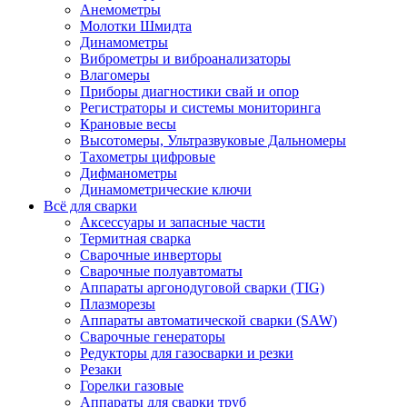
Анемометры
Молотки Шмидта
Динамометры
Виброметры и виброанализаторы
Влагомеры
Приборы диагностики свай и опор
Регистраторы и системы мониторинга
Крановые весы
Высотомеры, Ультразвуковые Дальномеры
Тахометры цифровые
Дифманометры
Динамометрические ключи
Всё для сварки
Аксессуары и запасные части
Термитная сварка
Сварочные инверторы
Сварочные полуавтоматы
Аппараты аргонодуговой сварки (TIG)
Плазморезы
Аппараты автоматической сварки (SAW)
Сварочные генераторы
Редукторы для газосварки и резки
Резаки
Горелки газовые
Аппараты для сварки труб