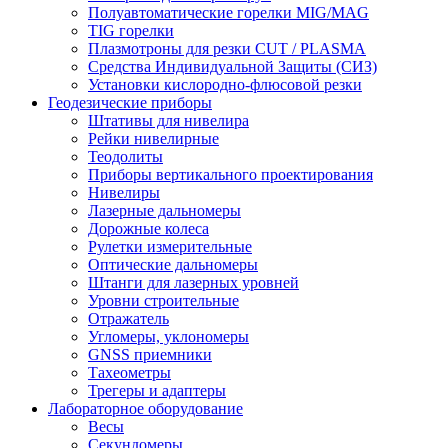
Полуавтоматические горелки MIG/MAG
TIG горелки
Плазмотроны для резки CUT / PLASMA
Средства Индивидуальной Защиты (СИЗ)
Установки кислородно-флюсовой резки
Геодезические приборы
Штативы для нивелира
Рейки нивелирные
Теодолиты
Приборы вертикального проектирования
Нивелиры
Лазерные дальномеры
Дорожные колеса
Рулетки измерительные
Оптические дальномеры
Штанги для лазерных уровней
Уровни строительные
Отражатель
Угломеры, уклономеры
GNSS приемники
Тахеометры
Трегеры и адаптеры
Лабораторное оборудование
Весы
Секундомеры