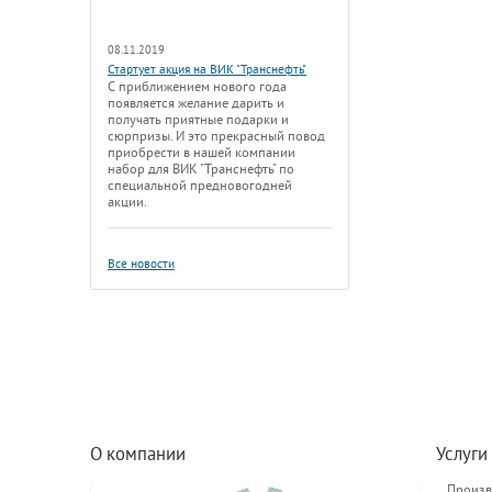
08.11.2019
Стартует акция на ВИК "Транснефть"
С приближением нового года
появляется желание дарить и
получать приятные подарки и
сюрпризы. И это прекрасный повод
приобрести в нашей компании
набор для ВИК "Транснефть" по
специальной предновогодней
акции.
Все новости
О компании
Услуги
Произв