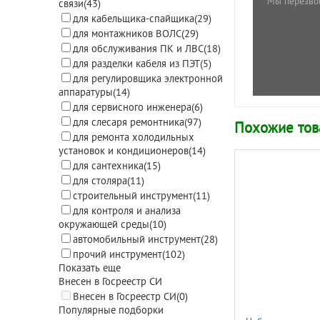
Мы перезво
связи
(43)
для кабельщика-спайщика
(29)
для монтажников ВОЛС
(29)
для обслуживания ПК и ЛВС
(18)
для разделки кабеля из ПЭТ
(5)
для регулировщика электронной
аппаратуры
(14)
для сервисного инженера
(6)
для слесаря ремонтника
(97)
Похожие то
для ремонта холодильных
установок и кондиционеров
(14)
для сантехника
(15)
для столяра
(11)
строительный инструмент
(11)
для контроля и анализа
окружающей среды
(10)
автомобильный инструмент
(28)
прочий инструмент
(102)
Показать еще
Внесен в Госреестр СИ
Внесен в Госреестр СИ
(0)
Популярные подборки