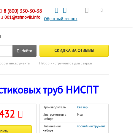
8 (800) 350-30-38
001@tehnovik.info
Обратный звонок
М
СКИДКА ЗА ОТЗЫВЫ
Найти
боры инструмента
→
Набор инструментов для сварки
астиковых труб НИСПТ
Производитель
Квазар
 432
Инструментов в
9 шт
наборе:
Назначение
прочий инструмент
набора: