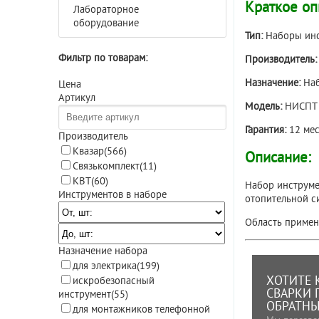
Краткое оп
Лабораторное
оборудование
Тип:
Наборы ин
Фильтр по товарам:
Производитель
Назначение:
Наб
Цена
Артикул
Модель:
НИСПТ
Гарантия:
12 мес
Производитель
Квазар
(566)
Описание:
Связькомплект
(11)
КВТ
(60)
Набор инструме
Инструментов в наборе
отопительной с
Область примене
Назначение набора
для электрика
(199)
ХОТИТЕ 
искробезопасный
СВАРКИ 
инструмент
(55)
ОБРАТНЫ
для монтажников телефонной