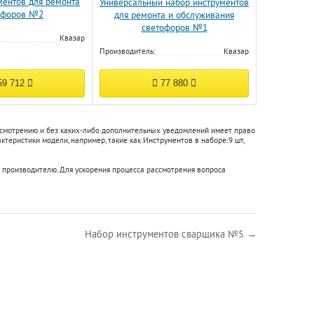
ментов для ремонта
Универсальный набор инструментов
офоров №2
для ремонта и обслуживания
светофоров №1
Квазар
Производитель:
Квазар
9 712
77 880
 усмотрению и без каких-либо дополнительных уведомлений имеет право
актеристики модели, например, такие как
Инструментов в наборе:
9 шт
,
 производителю. Для ускорения процесса рассмотрения вопроса
Набор инструментов сварщика №5 →