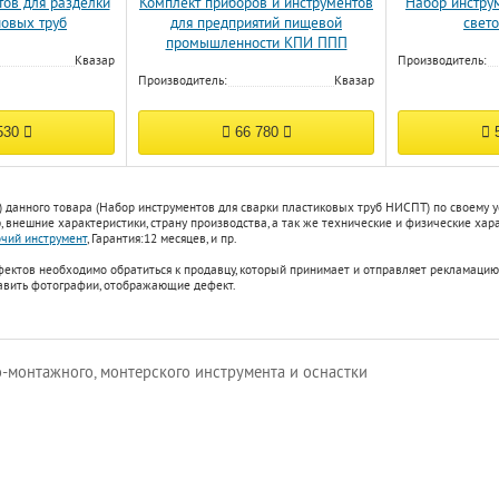
тов для разделки
Комплект приборов и инструментов
Набор инстру
новых труб
для предприятий пищевой
свет
промышленности КПИ ППП
Квазар
Производитель:
Производитель:
Квазар
530
66 780
5
) данного товара (Набор инструментов для сварки пластиковых труб НИСПТ) по своему
 внешние характеристики, страну производства, а так же технические и физические хар
чий инструмент
,
Гарантия:
12 месяцев
, и пр.
фектов необходимо обратиться к продавцу, который принимает и отправляет рекламацию
авить фотографии, отображающие дефект.
-монтажного, монтерского инструмента и оснастки