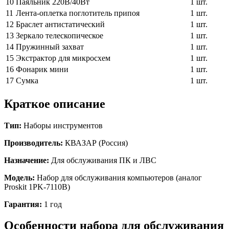
10
Паяльник 220В/40Вт
1 шт.
11
Лента-оплетка поглотитель припоя
1 шт.
12
Браслет антистатический
1 шт.
13
Зеркало телескопическое
1 шт.
14
Пружинный захват
1 шт.
15
Экстрактор для микросхем
1 шт.
16
Фонарик мини
1 шт.
17
Сумка
1 шт.
Краткое описание
Тип:
Наборы инструментов
Производитель:
КВАЗАР (Россия)
Назначение:
Для обслуживания ПК и ЛВС
Модель:
Набор для обслуживания компьютеров (аналог
Proskit 1PK-7110B)
Гарантия:
1 год
Особенности
набора для обслуживания