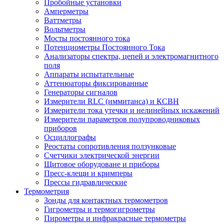
Пробойные установки
Амперметры
Ваттметры
Вольтметры
Мосты постоянного тока
Потенциометры Постоянного Тока
Анализаторы спектра, цепей и электромагнитного
поля
Аппараты испытательные
Аттенюаторы фиксированные
Генераторы сигналов
Измерители RLC (иммитанса) и КСВН
Измерители тока утечки и нелинейных искажений
Измерители параметров полупроводниковых
приборов
Осциллографы
Реостаты сопротивления ползунковые
Счетчики электрической энергии
Щитовое оборудоване и приборы
Пресс-клещи и кримперы
Прессы гидравлические
Термометрия
Зонды для контактных термометров
Гигрометры и термогигрометры
Пирометры и инфракрасные термометры