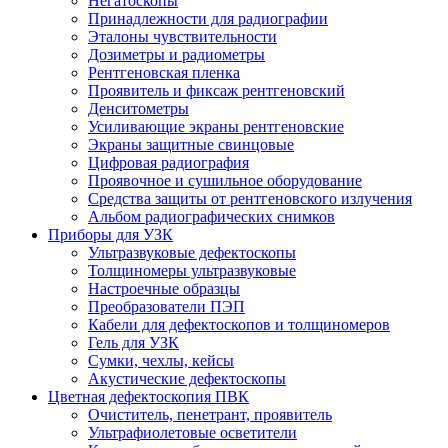
Негатоскопы
Принадлежности для радиографии
Эталоны чувствительности
Дозиметры и радиометры
Рентгеновская пленка
Проявитель и фиксаж рентгеновский
Денситометры
Усиливающие экраны рентгеновские
Экраны защитные свинцовые
Цифровая радиография
Проявочное и сушильное оборудование
Средства защиты от рентгеновского излучения
Альбом радиографических снимков
Приборы для УЗК
Ультразвуковые дефектоскопы
Толщиномеры ультразвуковые
Настроечные образцы
Преобразователи ПЭП
Кабели для дефектоскопов и толщиномеров
Гель для УЗК
Сумки, чехлы, кейсы
Акустические дефектоскопы
Цветная дефектоскопия ПВК
Очиститель, пенетрант, проявитель
Ультрафиолетовые осветители