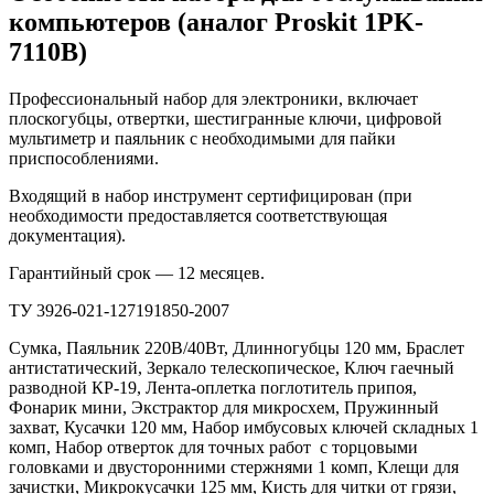
компьютеров (аналог Proskit 1PK-
7110B)
Профессиональный набор для электроники, включает
плоскогубцы, отвертки, шестигранные ключи, цифровой
мультиметр и паяльник с необходимыми для пайки
приспособлениями.
Входящий в набор инструмент сертифицирован (при
необходимости предоставляется соответствующая
документация).
Гарантийный срок — 12 месяцев.
ТУ 3926-021-127191850-2007
Сумка, Паяльник 220В/40Вт, Длинногубцы 120 мм, Браслет
антистатический, Зеркало телескопическое, Ключ гаечный
разводной КР-19, Лента-оплетка поглотитель припоя,
Фонарик мини, Экстрактор для микросхем, Пружинный
захват, Кусачки 120 мм, Набор имбусовых ключей складных 1
комп, Набор отверток для точных работ с торцовыми
головками и двусторонними стержнями 1 комп, Клещи для
зачистки, Микрокусачки 125 мм, Кисть для читки от грязи,