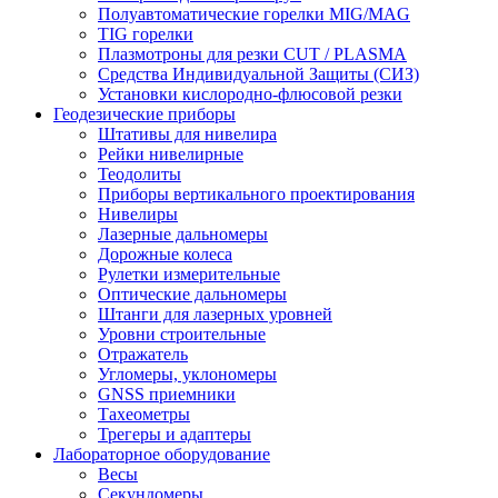
Полуавтоматические горелки MIG/MAG
TIG горелки
Плазмотроны для резки CUT / PLASMA
Средства Индивидуальной Защиты (СИЗ)
Установки кислородно-флюсовой резки
Геодезические приборы
Штативы для нивелира
Рейки нивелирные
Теодолиты
Приборы вертикального проектирования
Нивелиры
Лазерные дальномеры
Дорожные колеса
Рулетки измерительные
Оптические дальномеры
Штанги для лазерных уровней
Уровни строительные
Отражатель
Угломеры, уклономеры
GNSS приемники
Тахеометры
Трегеры и адаптеры
Лабораторное оборудование
Весы
Секундомеры