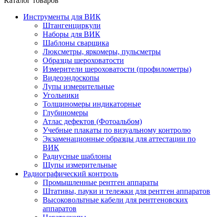
Каталог товаров
Инструменты для ВИК
Штангенциркули
Наборы для ВИК
Шаблоны сварщика
Люксметры, яркомеры, пульсметры
Образцы шероховатости
Измерители шероховатости (профилометры)
Видеоэндоскопы
Лупы измерительные
Угольники
Толщиномеры индикаторные
Глубиномеры
Атлас дефектов (Фотоальбом)
Учебные плакаты по визуальному контролю
Экзаменационные образцы для аттестации по
ВИК
Радиусные шаблоны
Щупы измерительные
Радиографический контроль
Промышленные рентген аппараты
Штативы, пауки и тележки для рентген аппаратов
Высоковольтные кабели для рентгеновских
аппаратов