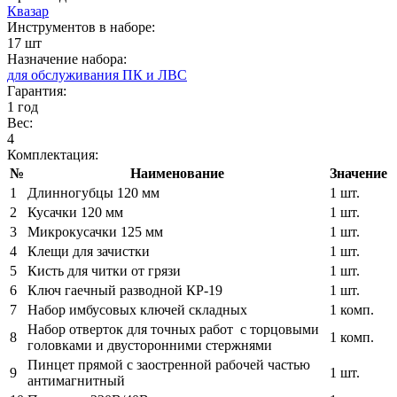
Квазар
Инструментов в наборе:
17 шт
Назначение набора:
для обслуживания ПК и ЛВС
Гарантия:
1 год
Вес:
4
Комплектация:
№
Наименование
Значение
1
Длинногубцы 120 мм
1 шт.
2
Кусачки 120 мм
1 шт.
3
Микрокусачки 125 мм
1 шт.
4
Клещи для зачистки
1 шт.
5
Кисть для читки от грязи
1 шт.
6
Ключ гаечный разводной КР-19
1 шт.
7
Набор имбусовых ключей складных
1 комп.
Набор отверток для точных работ с торцовыми
8
1 комп.
головками и двусторонними стержнями
Пинцет прямой с заостренной рабочей частью
9
1 шт.
антимагнитный