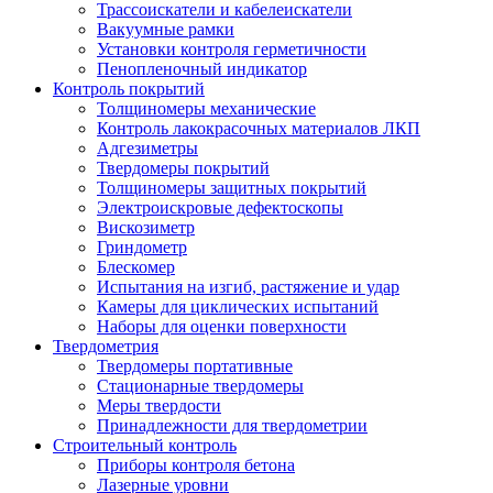
Трассоискатели и кабелеискатели
Вакуумные рамки
Установки контроля герметичности
Пенопленочный индикатор
Контроль покрытий
Толщиномеры механические
Контроль лакокрасочных материалов ЛКП
Адгезиметры
Твердомеры покрытий
Толщиномеры защитных покрытий
Электроискровые дефектоскопы
Вискозиметр
Гриндометр
Блескомер
Испытания на изгиб, растяжение и удар
Камеры для циклических испытаний
Наборы для оценки поверхности
Твердометрия
Твердомеры портативные
Стационарные твердомеры
Меры твердости
Принадлежности для твердометрии
Строительный контроль
Приборы контроля бетона
Лазерные уровни