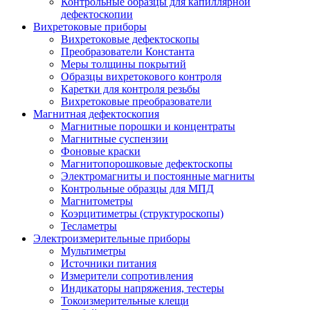
Контрольные образцы для капиллярной
дефектоскопии
Вихретоковые приборы
Вихретоковые дефектоскопы
Преобразователи Константа
Меры толщины покрытий
Образцы вихретокового контроля
Каретки для контроля резьбы
Вихретоковые преобразователи
Магнитная дефектоскопия
Магнитные порошки и концентраты
Магнитные суспензии
Фоновые краски
Магнитопорошковые дефектоскопы
Электромагниты и постоянные магниты
Контрольные образцы для МПД
Магнитометры
Коэрцитиметры (структуроскопы)
Тесламетры
Электроизмерительные приборы
Мультиметры
Источники питания
Измерители сопротивления
Индикаторы напряжения, тестеры
Токоизмерительные клещи