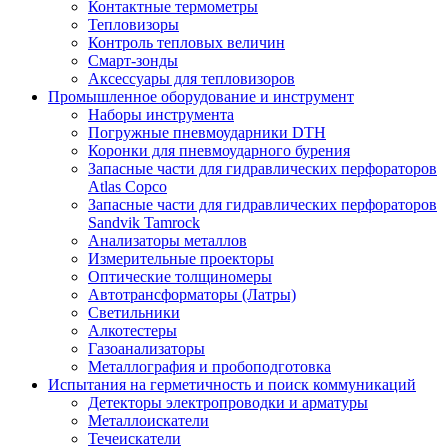
Контактные термометры
Тепловизоры
Контроль тепловых величин
Смарт-зонды
Аксессуары для тепловизоров
Промышленное оборудование и инструмент
Наборы инструмента
Погружные пневмоударники DTH
Коронки для пневмоударного бурения
Запасные части для гидравлических перфораторов
Atlas Copco
Запасные части для гидравлических перфораторов
Sandvik Tamrock
Анализаторы металлов
Измерительные проекторы
Оптические толщиномеры
Автотрансформаторы (Латры)
Светильники
Алкотестеры
Газоанализаторы
Металлография и пробоподготовка
Испытания на герметичность и поиск коммуникаций
Детекторы электропроводки и арматуры
Металлоискатели
Течеискатели