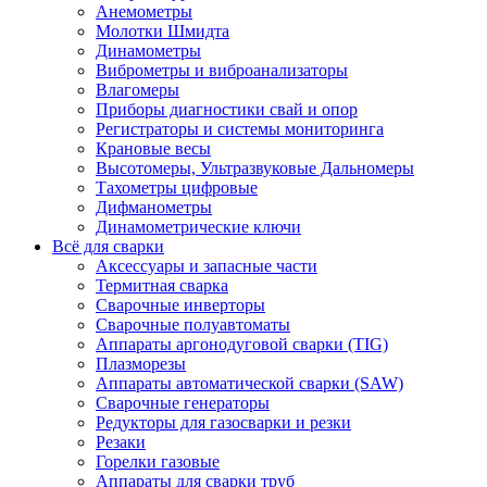
Анемометры
Молотки Шмидта
Динамометры
Виброметры и виброанализаторы
Влагомеры
Приборы диагностики свай и опор
Регистраторы и системы мониторинга
Крановые весы
Высотомеры, Ультразвуковые Дальномеры
Тахометры цифровые
Дифманометры
Динамометрические ключи
Всё для сварки
Аксессуары и запасные части
Термитная сварка
Сварочные инверторы
Сварочные полуавтоматы
Аппараты аргонодуговой сварки (TIG)
Плазморезы
Аппараты автоматической сварки (SAW)
Сварочные генераторы
Редукторы для газосварки и резки
Резаки
Горелки газовые
Аппараты для сварки труб