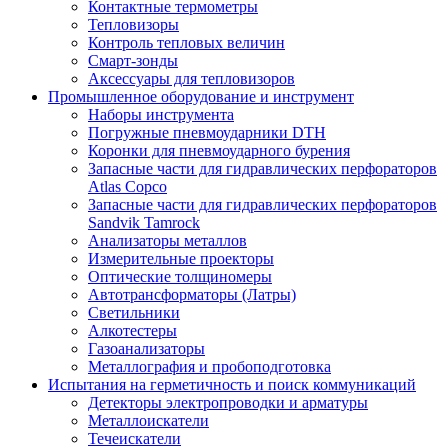
Контактные термометры
Тепловизоры
Контроль тепловых величин
Смарт-зонды
Аксессуары для тепловизоров
Промышленное оборудование и инструмент
Наборы инструмента
Погружные пневмоударники DTH
Коронки для пневмоударного бурения
Запасные части для гидравлических перфораторов
Atlas Copco
Запасные части для гидравлических перфораторов
Sandvik Tamrock
Анализаторы металлов
Измерительные проекторы
Оптические толщиномеры
Автотрансформаторы (Латры)
Светильники
Алкотестеры
Газоанализаторы
Металлография и пробоподготовка
Испытания на герметичность и поиск коммуникаций
Детекторы электропроводки и арматуры
Металлоискатели
Течеискатели