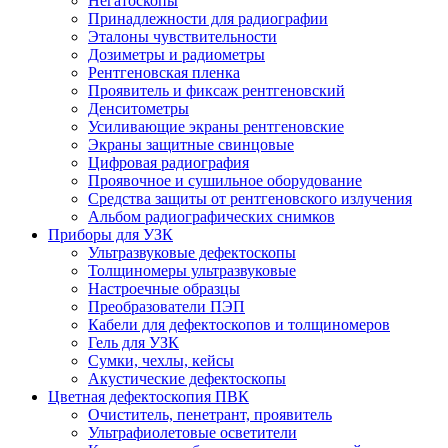
Негатоскопы
Принадлежности для радиографии
Эталоны чувствительности
Дозиметры и радиометры
Рентгеновская пленка
Проявитель и фиксаж рентгеновский
Денситометры
Усиливающие экраны рентгеновские
Экраны защитные свинцовые
Цифровая радиография
Проявочное и сушильное оборудование
Средства защиты от рентгеновского излучения
Альбом радиографических снимков
Приборы для УЗК
Ультразвуковые дефектоскопы
Толщиномеры ультразвуковые
Настроечные образцы
Преобразователи ПЭП
Кабели для дефектоскопов и толщиномеров
Гель для УЗК
Сумки, чехлы, кейсы
Акустические дефектоскопы
Цветная дефектоскопия ПВК
Очиститель, пенетрант, проявитель
Ультрафиолетовые осветители