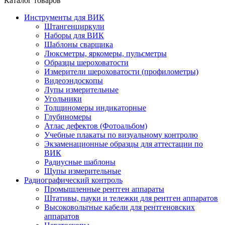
Каталог товаров
Инструменты для ВИК
Штангенциркули
Наборы для ВИК
Шаблоны сварщика
Люксметры, яркомеры, пульсметры
Образцы шероховатости
Измерители шероховатости (профилометры)
Видеоэндоскопы
Лупы измерительные
Угольники
Толщиномеры индикаторные
Глубиномеры
Атлас дефектов (Фотоальбом)
Учебные плакаты по визуальному контролю
Экзаменационные образцы для аттестации по
ВИК
Радиусные шаблоны
Щупы измерительные
Радиографический контроль
Промышленные рентген аппараты
Штативы, пауки и тележки для рентген аппаратов
Высоковольтные кабели для рентгеновских
аппаратов