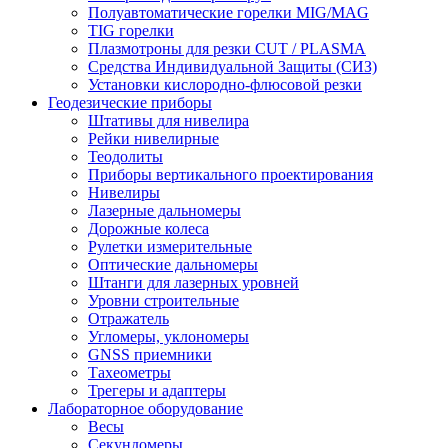
Полуавтоматические горелки MIG/MAG
TIG горелки
Плазмотроны для резки CUT / PLASMA
Средства Индивидуальной Защиты (СИЗ)
Установки кислородно-флюсовой резки
Геодезические приборы
Штативы для нивелира
Рейки нивелирные
Теодолиты
Приборы вертикального проектирования
Нивелиры
Лазерные дальномеры
Дорожные колеса
Рулетки измерительные
Оптические дальномеры
Штанги для лазерных уровней
Уровни строительные
Отражатель
Угломеры, уклономеры
GNSS приемники
Тахеометры
Трегеры и адаптеры
Лабораторное оборудование
Весы
Секундомеры