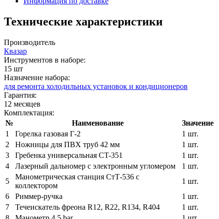
Информация по доставке
Технические характеристики
Производитель
Квазар
Инструментов в наборе:
15 шт
Назначение набора:
для ремонта холодильных установок и кондиционеров
Гарантия:
12 месяцев
Комплектация:
№
Наименование
Значение
1
Горелка газовая Г-2
1 шт.
2
Ножницы для ПВХ труб 42 мм
1 шт.
3
Гребенка универсальная CT-351
1 шт.
4
Лазерный дальномер с электронным угломером
1 шт.
Манометрическая станция СтТ-536 с
5
1 шт.
коллектором
6
Риммер-ручка
1 шт.
7
Течеискатель фреона R12, R22, R134, R404
1 шт.
8
Манометр 4,5 bar
1 шт.