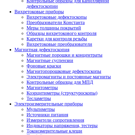
Контрольные образцы для капиллярной
дефектоскопии
Вихретоковые приборы
Вихретоковые дефектоскопы
Преобразователи Константа
Меры толщины покрытий
Образцы вихретокового контроля
Каретки для контроля резьбы
Вихретоковые преобразователи
Магнитная дефектоскопия
Магнитные порошки и концентраты
Магнитные суспензии
Фоновые краски
Магнитопорошковые дефектоскопы
Электромагниты и постоянные магниты
Контрольные образцы для МПД
Магнитометры
Коэрцитиметры (структуроскопы)
Тесламетры
Электроизмерительные приборы
Мультиметры
Источники питания
Измерители сопротивления
Индикаторы напряжения, тестеры
Токоизмерительные клещи