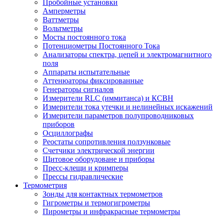
Пробойные установки
Амперметры
Ваттметры
Вольтметры
Мосты постоянного тока
Потенциометры Постоянного Тока
Анализаторы спектра, цепей и электромагнитного
поля
Аппараты испытательные
Аттенюаторы фиксированные
Генераторы сигналов
Измерители RLC (иммитанса) и КСВН
Измерители тока утечки и нелинейных искажений
Измерители параметров полупроводниковых
приборов
Осциллографы
Реостаты сопротивления ползунковые
Счетчики электрической энергии
Щитовое оборудоване и приборы
Пресс-клещи и кримперы
Прессы гидравлические
Термометрия
Зонды для контактных термометров
Гигрометры и термогигрометры
Пирометры и инфракрасные термометры