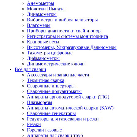
Анемометры
Молотки Шмидта
Динамометры
Виброметры и виброанализаторы
Влагомеры
Приборы диагностики свай и опор
Регистраторы и системы мониторинга
Крановые весы
Высотомеры, Ультразвуковые Дальномеры
Тахометры цифровые
Дифманометры
Динамометрические ключи
Всё для сварки
Аксессуары и запасные части
Термитная сварка
Сварочные инверторы
Сварочные полуавтоматы
Аппараты аргонодуговой сварки (TIG)
Плазморезы
Аппараты автоматической сварки (SAW)
Сварочные генераторы
Редукторы для газосварки и резки
Резаки
Горелки газовые
Аппараты для сварки труб