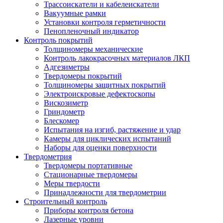
Трассоискатели и кабелеискатели
Вакуумные рамки
Установки контроля герметичности
Пенопленочный индикатор
Контроль покрытий
Толщиномеры механические
Контроль лакокрасочных материалов ЛКП
Адгезиметры
Твердомеры покрытий
Толщиномеры защитных покрытий
Электроискровые дефектоскопы
Вискозиметр
Гриндометр
Блескомер
Испытания на изгиб, растяжение и удар
Камеры для циклических испытаний
Наборы для оценки поверхности
Твердометрия
Твердомеры портативные
Стационарные твердомеры
Меры твердости
Принадлежности для твердометрии
Строительный контроль
Приборы контроля бетона
Лазерные уровни