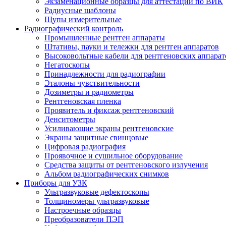
Экзаменационные образцы для аттестации по ВИК
Радиусные шаблоны
Щупы измерительные
Радиографический контроль
Промышленные рентген аппараты
Штативы, пауки и тележки для рентген аппаратов
Высоковольтные кабели для рентгеновских аппарат
Негатоскопы
Принадлежности для радиографии
Эталоны чувствительности
Дозиметры и радиометры
Рентгеновская пленка
Проявитель и фиксаж рентгеновский
Денситометры
Усиливающие экраны рентгеновские
Экраны защитные свинцовые
Цифровая радиография
Проявочное и сушильное оборудование
Средства защиты от рентгеновского излучения
Альбом радиографических снимков
Приборы для УЗК
Ультразвуковые дефектоскопы
Толщиномеры ультразвуковые
Настроечные образцы
Преобразователи ПЭП