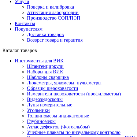
Услуги
Поверка и калибровка
Аттестация лабораторий
Производство СОП/ПЭП
Контакты
Покупателям
Доставка товаров
Возврат товара и гарантия
Каталог товаров
Инструменты для ВИК
Штангенциркули
Наборы для ВИК
Шаблоны сварщика
Люксметры, яркомеры, пульсметры
Образцы шероховатости
Измерители шероховатости (профилометры)
Видеоэндоскопы
Лупы измерительные
Угольники
Толщиномеры индикаторные
Глубиномеры
Атлас дефектов (Фотоальбом)
Учебные плакаты по визуальному контролю