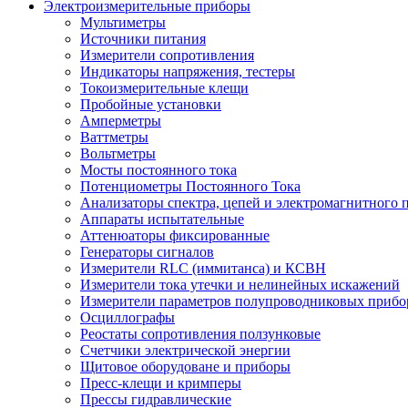
Электроизмерительные приборы
Мультиметры
Источники питания
Измерители сопротивления
Индикаторы напряжения, тестеры
Токоизмерительные клещи
Пробойные установки
Амперметры
Ваттметры
Вольтметры
Мосты постоянного тока
Потенциометры Постоянного Тока
Анализаторы спектра, цепей и электромагнитного 
Аппараты испытательные
Аттенюаторы фиксированные
Генераторы сигналов
Измерители RLC (иммитанса) и КСВН
Измерители тока утечки и нелинейных искажений
Измерители параметров полупроводниковых прибо
Осциллографы
Реостаты сопротивления ползунковые
Счетчики электрической энергии
Щитовое оборудоване и приборы
Пресс-клещи и кримперы
Прессы гидравлические