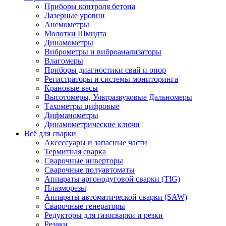
Приборы контроля бетона
Лазерные уровни
Анемометры
Молотки Шмидта
Динамометры
Виброметры и виброанализаторы
Влагомеры
Приборы диагностики свай и опор
Регистраторы и системы мониторинга
Крановые весы
Высотомеры, Ультразвуковые Дальномеры
Тахометры цифровые
Дифманометры
Динамометрические ключи
Всё для сварки
Аксессуары и запасные части
Термитная сварка
Сварочные инверторы
Сварочные полуавтоматы
Аппараты аргонодуговой сварки (TIG)
Плазморезы
Аппараты автоматической сварки (SAW)
Сварочные генераторы
Редукторы для газосварки и резки
Резаки