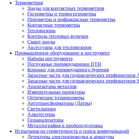
Термометрия
Зонды для контактных термометров
Гигрометры и термогигрометры
Пирометры и инфракрасные термометры
Контактные термометры
Тепловизоры
Контроль тепловых величин
Смарт-зонды
Аксессуары для тепловизоров
Промышленное оборудование и инструмент
Наборы инструмента
Погружные пневмоударники DTH
Коронки для пневмоударного бурения
Запасные части для гидравлических перфораторов A
Запасные части для гидравлических перфораторов S
Анализаторы металлов
Измерительные проекторы
Оптические толщиномеры
Автотрансформаторы (Латры)
Светильники
Алкотестеры
Газоанализаторы
Металлография и пробоподготовка
Испытания на герметичность и поиск коммуникаций
Детекторы электропроводки и арматуры