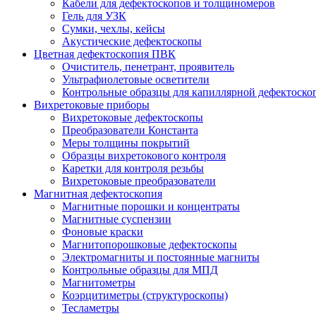
Кабели для дефектоскопов и толщиномеров
Гель для УЗК
Сумки, чехлы, кейсы
Акустические дефектоскопы
Цветная дефектоскопия ПВК
Очиститель, пенетрант, проявитель
Ультрафиолетовые осветители
Контрольные образцы для капиллярной дефектоско
Вихретоковые приборы
Вихретоковые дефектоскопы
Преобразователи Константа
Меры толщины покрытий
Образцы вихретокового контроля
Каретки для контроля резьбы
Вихретоковые преобразователи
Магнитная дефектоскопия
Магнитные порошки и концентраты
Магнитные суспензии
Фоновые краски
Магнитопорошковые дефектоскопы
Электромагниты и постоянные магниты
Контрольные образцы для МПД
Магнитометры
Коэрцитиметры (структуроскопы)
Тесламетры