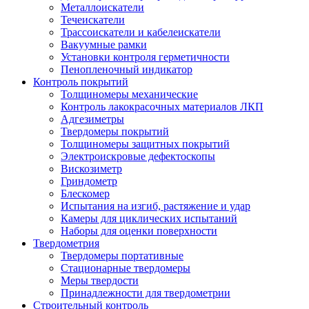
Металлоискатели
Течеискатели
Трассоискатели и кабелеискатели
Вакуумные рамки
Установки контроля герметичности
Пенопленочный индикатор
Контроль покрытий
Толщиномеры механические
Контроль лакокрасочных материалов ЛКП
Адгезиметры
Твердомеры покрытий
Толщиномеры защитных покрытий
Электроискровые дефектоскопы
Вискозиметр
Гриндометр
Блескомер
Испытания на изгиб, растяжение и удар
Камеры для циклических испытаний
Наборы для оценки поверхности
Твердометрия
Твердомеры портативные
Стационарные твердомеры
Меры твердости
Принадлежности для твердометрии
Строительный контроль