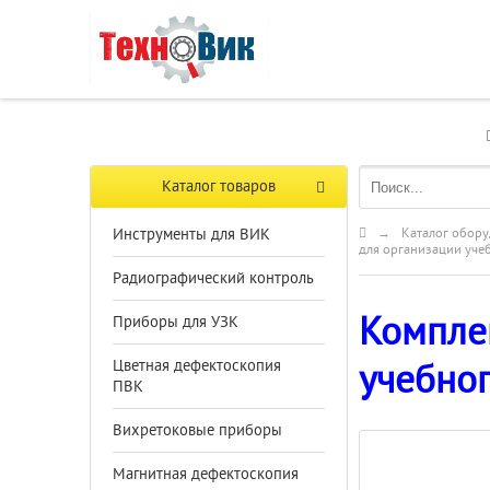
Каталог товаров
Инструменты для ВИК
→
Каталог обору
для организации уче
Радиографический контроль
Компле
Приборы для УЗК
Цветная дефектоскопия
учебно
ПВК
Вихретоковые приборы
Магнитная дефектоскопия