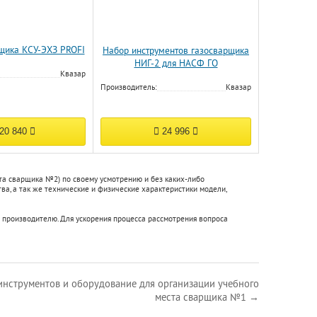
щика КСУ-ЭХЗ PROFI
Набор инструментов газосварщика
НИГ-2 для НАСФ ГО
Квазар
Производитель:
Квазар
20 840
24 996
та сварщика №2) по своему усмотрению и без каких-либо
а, а так же технические и физические характеристики модели,
 производителю. Для ускорения процесса рассмотрения вопроса
инструментов и оборудование для организации учебного
места сварщика №1 →