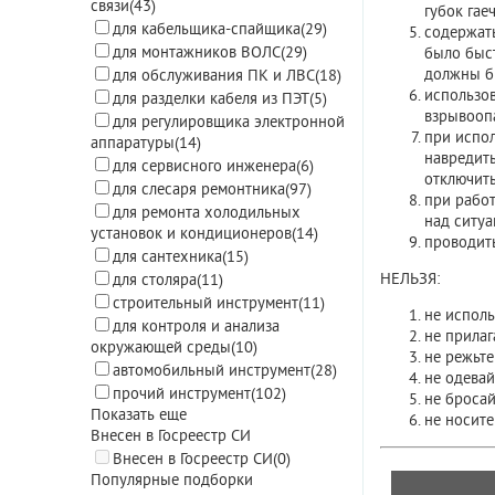
связи
(43)
губок гае
для кабельщика-спайщика
(29)
содержать
для монтажников ВОЛС
(29)
было быст
должны бы
для обслуживания ПК и ЛВС
(18)
использов
для разделки кабеля из ПЭТ
(5)
взрывооп
для регулировщика электронной
при испол
аппаратуры
(14)
навредить
для сервисного инженера
(6)
отключить
для слесаря ремонтника
(97)
при работ
для ремонта холодильных
над ситуа
установок и кондиционеров
(14)
проводит
для сантехника
(15)
НЕЛЬЗЯ:
для столяра
(11)
строительный инструмент
(11)
не исполь
для контроля и анализа
не прилаг
окружающей среды
(10)
не режьт
автомобильный инструмент
(28)
не одевай
прочий инструмент
(102)
не бросай
Показать еще
не носите
Внесен в Госреестр СИ
Внесен в Госреестр СИ
(0)
Популярные подборки