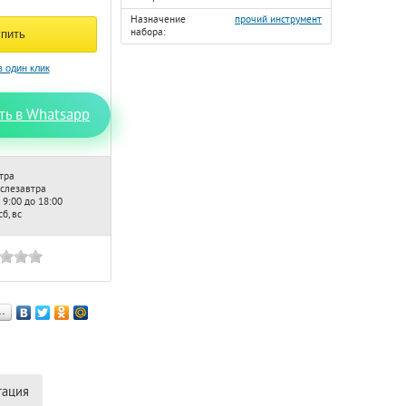
Назначение
прочий инструмент
набора:
ть в Whatsapp
тра
ослезавтра
 9:00 до 18:00
б, вс
…
тация