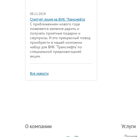
08.11.2019
Стартует акция на ВИК "Транснефть"
С приближением нового года
появляется желание дарить и
получать приятные подарки и
сюрпризы. И это прекрасный повод
приобрести в нашей компании
набор для ВИК "Транснефть" по
специальной предновогодней
акции.
Все новости
О компании
Услуги
Произв