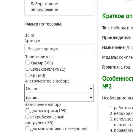
Лабораторное
оборудование
Краткое оп
Фильтр по товарам:
Тип:
Наборы ин
Цена
Производитель:
Артикул
Назначение:
Дл
Производитель
Модель:
Комплек
Квазар
(566)
Гарантия:
1 год
Связькомплект
(11)
КВТ
(60)
Особеннос
Инструментов в наборе
№2
Необходимо исп
Назначение набора
работник
для электрика
(199)
необходи
искробезопасный
использов
инструмент
(55)
опасность
для монтажников телефонной
проверять