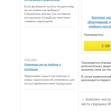
Если вы решили купить толщиномер,
но не знаете как выбрать?
Специально для вас мы составили
Комплект ин
инструкцию по выбору простыми
словами, переходите...
оборудование д
учебного мест
Производитель:
195
17.01.2021
Производитель (Квазар
Изменение цен на приборы и
дополнительных уведомл
материалы
например, такие как
Инс
Уведомляем наших постоянных и
В случае выявления де
новых заказчиков об изменении цен
рекомендуется предост
на поставляемую нами продукцию.
← Комплект инстр
места сварщика 