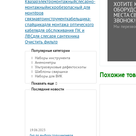
Квазар
электромонтажный
слесарно-
ХОТИТЕ 
монтажный
искробезопасный
для
ОБОРУДО
монтёров
МЕСТА С
связи
автоинструмент
кабельщика-
ЗВОНОК!
спайщика
для монтажа оптического
Мы перезво
кабеля
для обслуживания ПК и
ЛВС
для слесаря сантехника
Очистить фильтр
Популярные категории
Наборы инструмента
Анемометры
Ультразвуковые дефектоскопы
Шаблоны сварщика
Похожие то
Наборы для ВИК
Показать еще
Последние новости
19.06.2023
Гид по выбору толщиномера