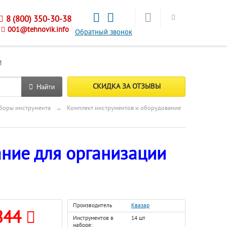
8 (800) 350-30-38
001@tehnovik.info
Обратный звонок
М
СКИДКА ЗА ОТЗЫВЫ
Найти
боры инструмента
→
Комплект инструментов и оборудование
ание для организации
Производитель
Квазар
844
Инструментов в
14 шт
наборе: