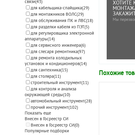
связи
(43)
ХОТИТЕ 
МОНТАЖ
для кабельщика-спайщика
(29)
ЗАКАЖИТ
для монтажников ВОЛС
(29)
Мы перезво
для обслуживания ПК и ЛВС
(18)
для разделки кабеля из ПЭТ
(5)
для регулировщика электронной
аппаратуры
(14)
для сервисного инженера
(6)
для слесаря ремонтника
(97)
для ремонта холодильных
установок и кондиционеров
(14)
для сантехника
(15)
Похожие то
для столяра
(11)
строительный инструмент
(11)
для контроля и анализа
окружающей среды
(10)
автомобильный инструмент
(28)
прочий инструмент
(102)
Показать еще
Внесен в Госреестр СИ
Внесен в Госреестр СИ
(0)
Популярные подборки