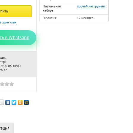
Назначение
прочий инструмент
набора:
Гарантия:
12 месяцев
ть в Whatsapp
одня
автра
 9:00 до 18:00
б, вс
…
тация