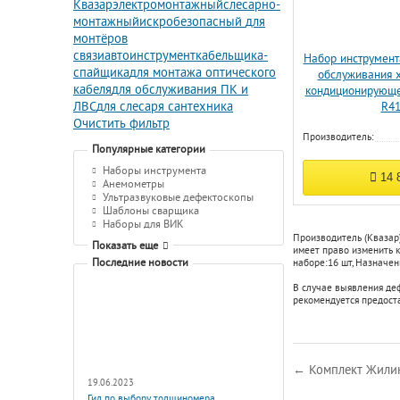
Квазар
электромонтажный
слесарно-
монтажный
искробезопасный
для
монтёров
связи
автоинструмент
кабельщика-
Набор инструмент
спайщика
для монтажа оптического
обслуживания 
кабеля
для обслуживания ПК и
кондиционирующе
ЛВС
для слесаря сантехника
R4
Очистить фильтр
Производитель:
Популярные категории
Наборы инструмента
14 
Анемометры
Ультразвуковые дефектоскопы
Шаблоны сварщика
Наборы для ВИК
Производитель (Квазар
Показать еще
имеет право изменить к
Последние новости
наборе:
16 шт
,
Назначен
В случае выявления де
рекомендуется предост
← Комплект Жили
19.06.2023
Гид по выбору толщиномера