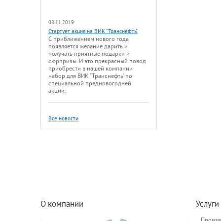
08.11.2019
Стартует акция на ВИК "Транснефть"
С приближением нового года
появляется желание дарить и
получать приятные подарки и
сюрпризы. И это прекрасный повод
приобрести в нашей компании
набор для ВИК "Транснефть" по
специальной предновогодней
акции.
Все новости
О компании
Услуги
Произв