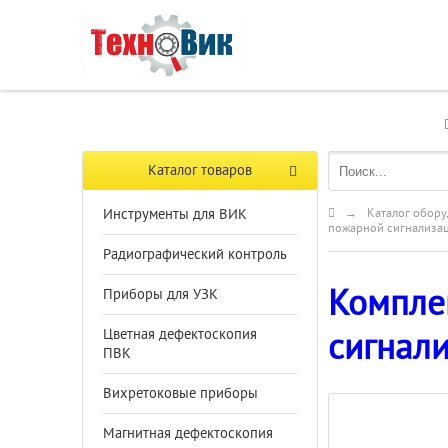
Каталог товаров
Инструменты для ВИК
→
Каталог обору
пожарной сигнализа
Радиографический контроль
Компле
Приборы для УЗК
Цветная дефектоскопия
сигнал
ПВК
Вихретоковые приборы
Магнитная дефектоскопия