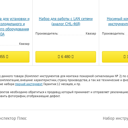
а для установки и
Набор для работы с LAN сетями
Носимый ко
холодильного и
(аналог CHL-468)
инструмен
го оборудования
Производитель:
Квазар
Производитель:
10A
Квазар
855
6 480
1
) данного товара (Комплект инструментов для монтажа пожарной сигнализации № 2) по
омплектацию, внешние характеристики, страну производства, а так же технические и фи
ие набора:
прочий инструмент
,
Гарантия:
12 месяцев
, и пр.
фектов необходимо обратиться к продавцу, который принимает и отправляет рекламацию
авить фотографии, отображающие дефект.
нспектор Плюс
Набор инстр