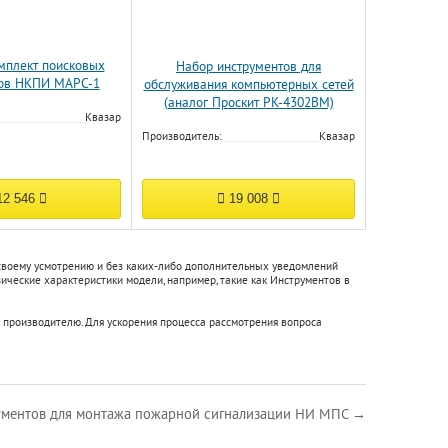
мплект поисковых
Набор инструментов для
тов НКПИ МАРС-1
обслуживания компьютерных сетей
(аналог Проскит PK-4302BM)
Квазар
Производитель:
Квазар
2 546
19 008
 своему усмотрению и без каких-либо дополнительных уведомлений
зические характеристики модели, например, такие как
Инструментов в
 производителю. Для ускорения процесса рассмотрения вопроса
ументов для монтажа пожарной сигнализации НИ МПС →