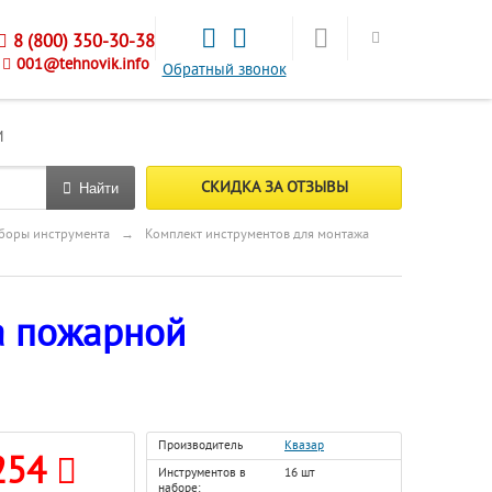
8 (800) 350-30-38
001@tehnovik.info
Обратный звонок
М
СКИДКА ЗА ОТЗЫВЫ
Найти
боры инструмента
→
Комплект инструментов для монтажа
а пожарной
Производитель
Квазар
254
Инструментов в
16 шт
наборе: