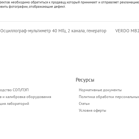
фектов необходимо обратиться к продавцу, который принимает и отправляет рекламацию
авить фотографии, отображающие дефект.
сциллограф-мультиметр 40 МГц, 2 канала, генератор
VERDO MB21
Ресурсы
одство СОП/ПЭП
Нормативные документы
а и калибровка оборудования
Политика обработки персональны
ация лабораторий
Статьи
Условия оферты