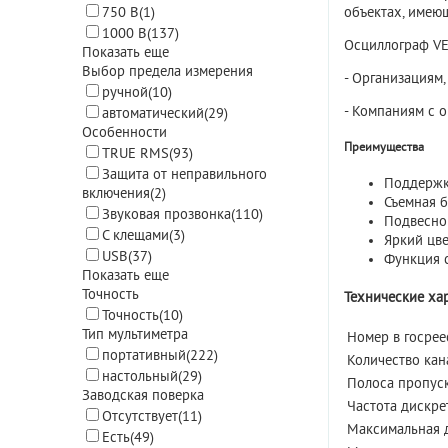
объектах, имеющ
750 В
(1)
1000 В
(137)
Осциллограф V
Показать еще
Выбор предела измерения
- Организациям
ручной
(10)
- Компаниям с 
автоматический
(29)
Особенности
Преимущества
TRUE RMS
(93)
Защита от неправильного
Поддержк
включения
(2)
Съемная б
Звуковая прозвонка
(110)
Подвесно
С клещами
(3)
Яркий цве
USB
(37)
Функция 
Показать еще
Точность
Технические ха
Точность
(10)
Тип мультиметра
Номер в госрее
портативный
(222)
Количество кан
настольный
(29)
Полоса пропуск
Заводская поверка
Частота дискре
Отсутствует
(11)
Максимальная 
Есть
(49)