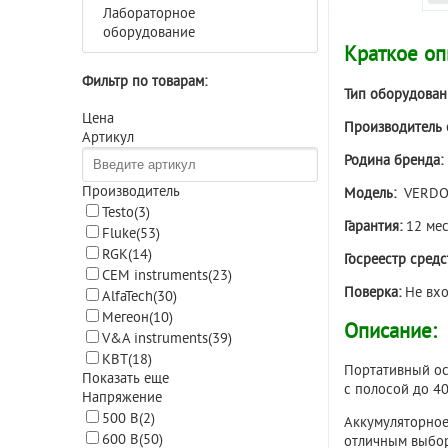
Лабораторное
оборудование
Краткое оп
Фильтр по товарам:
Тип оборудован
Цена
Производитель 
Артикул
Родина бренда:
Производитель
Модель:
VERDO
Testo
(3)
Гарантия:
12 мес
Fluke
(53)
RGK
(14)
Госреестр сред
CEM instruments
(23)
Поверка:
Не вхо
AlfaTech
(30)
Мегеон
(10)
Описание:
V&A instruments
(39)
КВТ
(18)
Портативный ос
Показать еще
с полосой до 4
Напряжение
500 В
(2)
Аккумуляторное 
600 В
(50)
отличным выбор