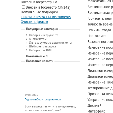
Максимальная ч
Внесен в Госреестр СИ
Вертикальное р
Внесен в Госреестр СИ
(142)
Популярные подборки
Вертикальная р
Fluke
RGK
Testo
CEM instruments
Горизонтальная
Очистить фильтр
Точность време
Популярные категории
Режимы входа
Наборы инструмента
Частотомер
Анемометры
Базовая погреш
Ультразвуковые дефектоскопы
Шаблоны сварщика
Измерение пост
Наборы для ВИК
Измерение пере
Показать еще
Измерение пост
Последние новости
Измерение пере
Диапазон изме
Диапазон измер
Измерение Tru
Тестирование 
Прозвонка цеп
19.06.2023
Удержание пок
Гид по выбору толщиномера
Дисплей
Если вы решили купить толщиномер,
но не знаете как выбрать?
Интерфейс