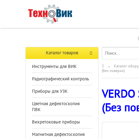
Каталог товаров
Инструменты для ВИК
→
Каталог обору
(Без поверки)
Радиографический контроль
VERDO 
Приборы для УЗК
Цветная дефектоскопия
(Без по
ПВК
Вихретоковые приборы
Магнитная дефектоскопия