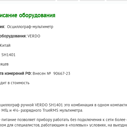
исание оборудования
ия:
Осциллограф-мультиметр
оборудования:
VERDO
Китай
 SH1401
яцев
ств измерений РФ:
Внесен № 90667-23
дит в стоимость
циллограф ручной VERDO SH1401 это комбинация в одном компактн
0 МГц и 4½- разрядного TrueRMS мультиметра.
питание позволяет прибору работать без подключения к сети более 4
ом для специалистов, работающим в «полевых» условиях, на выездны