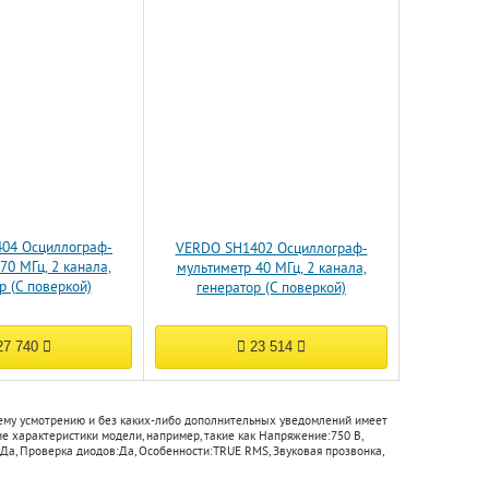
04 Осциллограф-
VERDO SH1402 Осциллограф-
70 МГц, 2 канала,
мультиметр 40 МГц, 2 канала,
р (С поверкой)
генератор (С поверкой)
7 740
23 514
оему усмотрению и без каких-либо дополнительных уведомлений имеет
ие характеристики модели, например, такие как
Напряжение:
750 В
,
Да
,
Проверка диодов:
Да
,
Особенности:
TRUE RMS, Звуковая прозвонка
,