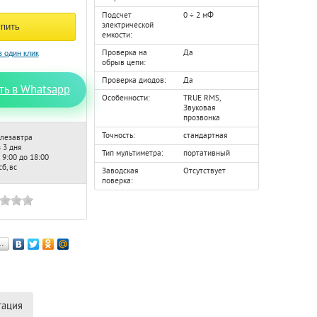
Подсчет
0 ÷ 2 мФ
электрической
емкости:
Проверка на
Да
обрыв цепи:
Проверка диодов:
Да
ть в Whatsapp
Особенности:
TRUE RMS,
Звуковая
прозвонка
Точность:
стандартная
лезавтра
 3 дня
Тип мультиметра:
портативный
 9:00 до 18:00
б, вс
Заводская
Отсутствует
поверка:
…
тация