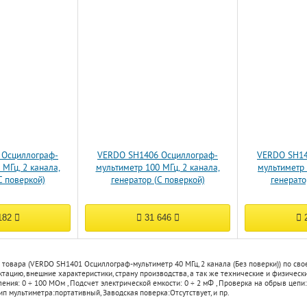
 Осциллограф-
VERDO SH1406 Осциллограф-
VERDO SH14
 МГц, 2 канала,
мультиметр 100 МГц, 2 канала,
мультиметр 
С поверкой)
генератор (С поверкой)
генерато
182
31 646
2
 товара (VERDO SH1401 Осциллограф-мультиметр 40 МГц, 2 канала (Без поверки)) по св
тацию, внешние характеристики, страну производства, а так же технические и физическ
ления:
0 ÷ 100 МОм
,
Подсчет электрической емкости:
0 ÷ 2 мФ
,
Проверка на обрыв цепи:
ип мультиметра:
портативный
,
Заводская поверка:
Отсутствует
, и пр.