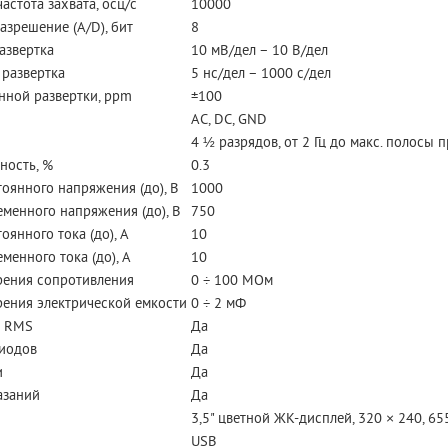
астота захвата, осц/с
10000
азрешение (A/D), бит
8
азвертка
10 мВ/дел – 10 В/дел
 развертка
5 нс/дел – 1000 с/дел
нной развертки, ppm
±100
AC, DC, GND
4 ½ разрядов, от 2 Гц до макс. полосы 
ность, %
0.3
оянного напряжения (до), В
1000
менного напряжения (до), В
750
оянного тока (до), А
10
менного тока (до), А
10
рения сопротивления
0 ÷ 100 МОм
ения электрической емкости
0 ÷ 2 мФ
e RMS
Да
диодов
Да
и
Да
азаний
Да
3,5" цветной ЖК-дисплей, 320 × 240, 65
USB