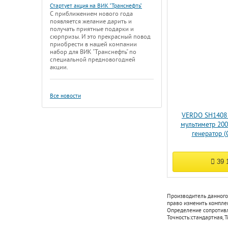
Стартует акция на ВИК "Транснефть"
С приближением нового года
появляется желание дарить и
получать приятные подарки и
сюрпризы. И это прекрасный повод
приобрести в нашей компании
набор для ВИК "Транснефть" по
специальной предновогодней
акции.
Все новости
VERDO SH1408
мультиметр 200
генератор (
39 
Производитель данного
право изменить комплек
Определение сопротив
Точность:
стандартная
,
Т