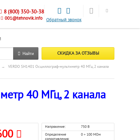
8 (800) 350-30-38
001@tehnovik.info
Обратный звонок
М
СКИДКА ЗА ОТЗЫВЫ
Найти
→
VERDO SH1401 Осциллограф-мультиметр 40 МГц, 2 канала
етр 40 МГц, 2 канала
Напряжение:
750 В
600
Определение
0 ÷ 100 МОм
сопротивления: