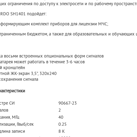
их ограничения по доступу к электросети и по рабочему пространст
ERDO SH1401 подойдет:
, формирующим комплект приборов для лицензии МЧС;
ограниченным бюджетом, а также для образовательных и обучающих 
а восьми встроенных опциональных форм сигналов
атарея может работать в течение 3-6 часов
й кронштейн
тной ЖК-экран 3,5”, 320х240
сохранения сигнала
рактеристики
стре СИ
90667-23
алов
2
ания, МГц
40
тизации, Гвыб/сек
0.25
длина записи
8 K