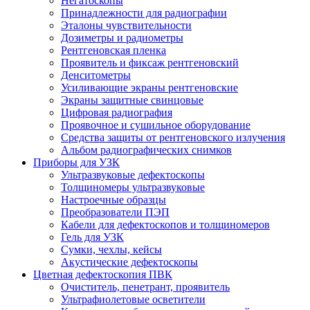
Негатоскопы
Принадлежности для радиографии
Эталоны чувствительности
Дозиметры и радиометры
Рентгеновская пленка
Проявитель и фиксаж рентгеновский
Денситометры
Усиливающие экраны рентгеновские
Экраны защитные свинцовые
Цифровая радиография
Проявочное и сушильное оборудование
Средства защиты от рентгеновского излучения
Альбом радиографических снимков
Приборы для УЗК
Ультразвуковые дефектоскопы
Толщиномеры ультразвуковые
Настроечные образцы
Преобразователи ПЭП
Кабели для дефектоскопов и толщиномеров
Гель для УЗК
Сумки, чехлы, кейсы
Акустические дефектоскопы
Цветная дефектоскопия ПВК
Очиститель, пенетрант, проявитель
Ультрафиолетовые осветители