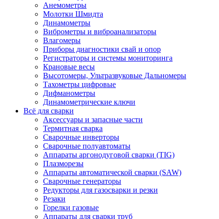
Анемометры
Молотки Шмидта
Динамометры
Виброметры и виброанализаторы
Влагомеры
Приборы диагностики свай и опор
Регистраторы и системы мониторинга
Крановые весы
Высотомеры, Ультразвуковые Дальномеры
Тахометры цифровые
Дифманометры
Динамометрические ключи
Всё для сварки
Аксессуары и запасные части
Термитная сварка
Сварочные инверторы
Сварочные полуавтоматы
Аппараты аргонодуговой сварки (TIG)
Плазморезы
Аппараты автоматической сварки (SAW)
Сварочные генераторы
Редукторы для газосварки и резки
Резаки
Горелки газовые
Аппараты для сварки труб