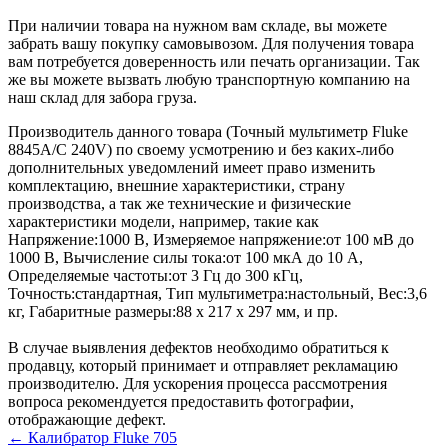
При наличии товара на нужном вам складе, вы можете
забрать вашу покупку самовывозом. Для получения товара
вам потребуется доверенность или печать организации. Так
же вы можете вызвать любую транспортную компанию на
наш склад для забора груза.
Производитель данного товара (Точный мультиметр Fluke
8845A/C 240V) по своему усмотрению и без каких-либо
дополнительных уведомлений имеет право изменить
комплектацию, внешние характеристики, страну
производства, а так же технические и физические
характеристики модели, например, такие как
Напряжение:
1000 В
,
Измеряемое напряжение:
от 100 мВ до
1000 В
,
Вычисление силы тока:
от 100 мкА до 10 А
,
Определяемые частоты:
от 3 Гц до 300 кГц
,
Точность:
стандартная
,
Тип мультиметра:
настольный
,
Вес:
3,6
кг
,
Габаритные размеры:
88 х 217 х 297 мм
, и пр.
В случае выявления дефектов необходимо обратиться к
продавцу, который принимает и отправляет рекламацию
производителю. Для ускорения процесса рассмотрения
вопроса рекомендуется предоставить фотографии,
отображающие дефект.
← Калибратор Fluke 705