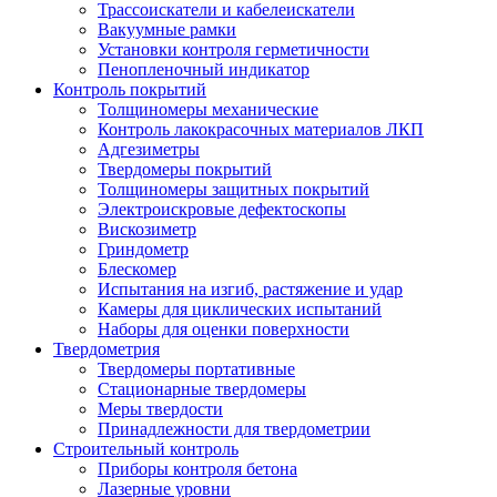
Трассоискатели и кабелеискатели
Вакуумные рамки
Установки контроля герметичности
Пенопленочный индикатор
Контроль покрытий
Толщиномеры механические
Контроль лакокрасочных материалов ЛКП
Адгезиметры
Твердомеры покрытий
Толщиномеры защитных покрытий
Электроискровые дефектоскопы
Вискозиметр
Гриндометр
Блескомер
Испытания на изгиб, растяжение и удар
Камеры для циклических испытаний
Наборы для оценки поверхности
Твердометрия
Твердомеры портативные
Стационарные твердомеры
Меры твердости
Принадлежности для твердометрии
Строительный контроль
Приборы контроля бетона
Лазерные уровни