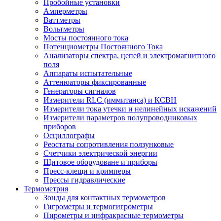
Пробойные установки
Амперметры
Ваттметры
Вольтметры
Мосты постоянного тока
Потенциометры Постоянного Тока
Анализаторы спектра, цепей и электромагнитного
поля
Аппараты испытательные
Аттенюаторы фиксированные
Генераторы сигналов
Измерители RLC (иммитанса) и КСВН
Измерители тока утечки и нелинейных искажений
Измерители параметров полупроводниковых
приборов
Осциллографы
Реостаты сопротивления ползунковые
Счетчики электрической энергии
Щитовое оборудоване и приборы
Пресс-клещи и кримперы
Прессы гидравлические
Термометрия
Зонды для контактных термометров
Гигрометры и термогигрометры
Пирометры и инфракрасные термометры