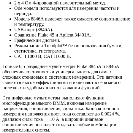
2 х 4 Ом 4-проводной измерительный метод.
Обе модели используются для измерения частоты и
периода.
Модель 8846A измеряет также емкостное сопротивление
и температуру.
USB-порт (8846A).
Сравнение Fluke 45 и Agilent 34401A.
Графический дисплей.
Режим записи Trendplot™ без использования бумаги,
статистика, гистограмма.
CAT I 1000 В, CAT II 600 В.
Точные 6,5-разрядные мультиметры Fluke 8845A и 8846A
обеспечивают точность и универсальность для самых
сложных стендовых и системных измерений. Эти датчики
являются высокоэффективными и включают в себя много
полезных и удобных в использовании функций.
Эти цифровые мультиметры выполняют функции
многофункционального DMM, включая измерение
напряжения, сопротивления, силы тока. Базовая точность
измерения напряжения пост. тока составляет до 0,0024 %,
диапазон силы тока — 10 А, а широкий диапазон
сопротивления позволяет создавать любые комбинации
измерительных систем.