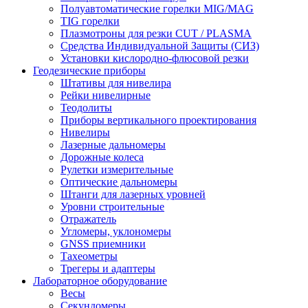
Полуавтоматические горелки MIG/MAG
TIG горелки
Плазмотроны для резки CUT / PLASMA
Средства Индивидуальной Защиты (СИЗ)
Установки кислородно-флюсовой резки
Геодезические приборы
Штативы для нивелира
Рейки нивелирные
Теодолиты
Приборы вертикального проектирования
Нивелиры
Лазерные дальномеры
Дорожные колеса
Рулетки измерительные
Оптические дальномеры
Штанги для лазерных уровней
Уровни строительные
Отражатель
Угломеры, уклономеры
GNSS приемники
Тахеометры
Трегеры и адаптеры
Лабораторное оборудование
Весы
Секундомеры