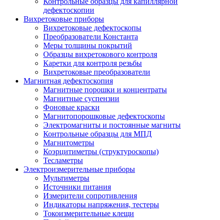
Контрольные образцы для капиллярной
дефектоскопии
Вихретоковые приборы
Вихретоковые дефектоскопы
Преобразователи Константа
Меры толщины покрытий
Образцы вихретокового контроля
Каретки для контроля резьбы
Вихретоковые преобразователи
Магнитная дефектоскопия
Магнитные порошки и концентраты
Магнитные суспензии
Фоновые краски
Магнитопорошковые дефектоскопы
Электромагниты и постоянные магниты
Контрольные образцы для МПД
Магнитометры
Коэрцитиметры (структуроскопы)
Тесламетры
Электроизмерительные приборы
Мультиметры
Источники питания
Измерители сопротивления
Индикаторы напряжения, тестеры
Токоизмерительные клещи