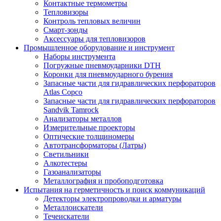
Контактные термометры
Тепловизоры
Контроль тепловых величин
Смарт-зонды
Аксессуары для тепловизоров
Промышленное оборудование и инструмент
Наборы инструмента
Погружные пневмоударники DTH
Коронки для пневмоударного бурения
Запасные части для гидравлических перфораторов
Atlas Copco
Запасные части для гидравлических перфораторов
Sandvik Tamrock
Анализаторы металлов
Измерительные проекторы
Оптические толщиномеры
Автотрансформаторы (Латры)
Светильники
Алкотестеры
Газоанализаторы
Металлография и пробоподготовка
Испытания на герметичность и поиск коммуникаций
Детекторы электропроводки и арматуры
Металлоискатели
Течеискатели