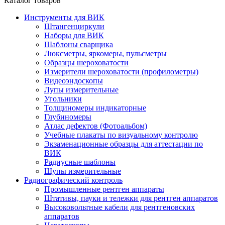
Каталог товаров
Инструменты для ВИК
Штангенциркули
Наборы для ВИК
Шаблоны сварщика
Люксметры, яркомеры, пульсметры
Образцы шероховатости
Измерители шероховатости (профилометры)
Видеоэндоскопы
Лупы измерительные
Угольники
Толщиномеры индикаторные
Глубиномеры
Атлас дефектов (Фотоальбом)
Учебные плакаты по визуальному контролю
Экзаменационные образцы для аттестации по
ВИК
Радиусные шаблоны
Щупы измерительные
Радиографический контроль
Промышленные рентген аппараты
Штативы, пауки и тележки для рентген аппаратов
Высоковольтные кабели для рентгеновских
аппаратов