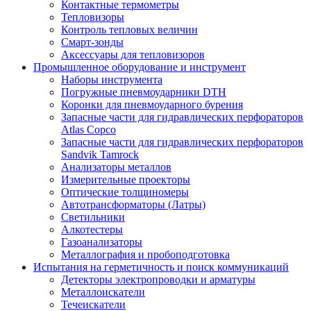
Контактные термометры
Тепловизоры
Контроль тепловых величин
Смарт-зонды
Аксессуары для тепловизоров
Промышленное оборудование и инструмент
Наборы инструмента
Погружные пневмоударники DTH
Коронки для пневмоударного бурения
Запасные части для гидравлических перфораторов
Atlas Copco
Запасные части для гидравлических перфораторов
Sandvik Tamrock
Анализаторы металлов
Измерительные проекторы
Оптические толщиномеры
Автотрансформаторы (Латры)
Светильники
Алкотестеры
Газоанализаторы
Металлография и пробоподготовка
Испытания на герметичность и поиск коммуникаций
Детекторы электропроводки и арматуры
Металлоискатели
Течеискатели