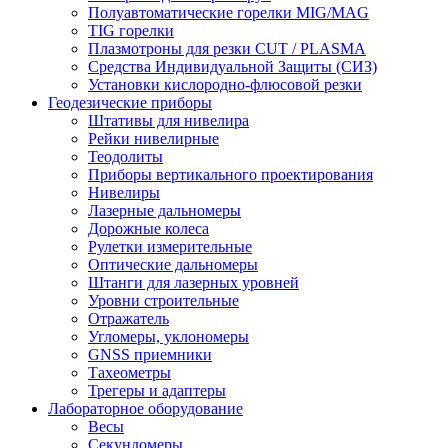
Полуавтоматические горелки MIG/MAG
TIG горелки
Плазмотроны для резки CUT / PLASMA
Средства Индивидуальной Защиты (СИЗ)
Установки кислородно-флюсовой резки
Геодезические приборы
Штативы для нивелира
Рейки нивелирные
Теодолиты
Приборы вертикального проектирования
Нивелиры
Лазерные дальномеры
Дорожные колеса
Рулетки измерительные
Оптические дальномеры
Штанги для лазерных уровней
Уровни строительные
Отражатель
Угломеры, уклономеры
GNSS приемники
Тахеометры
Трегеры и адаптеры
Лабораторное оборудование
Весы
Секундомеры