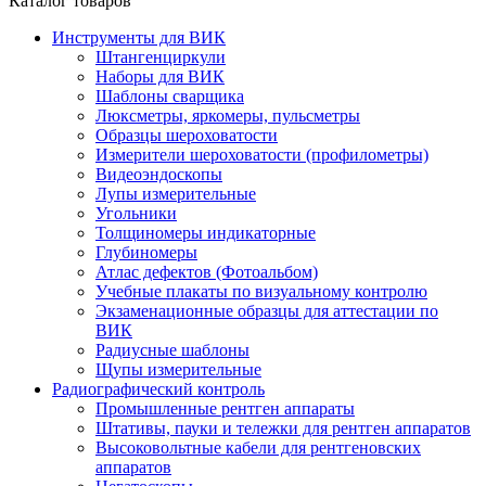
Каталог товаров
Инструменты для ВИК
Штангенциркули
Наборы для ВИК
Шаблоны сварщика
Люксметры, яркомеры, пульсметры
Образцы шероховатости
Измерители шероховатости (профилометры)
Видеоэндоскопы
Лупы измерительные
Угольники
Толщиномеры индикаторные
Глубиномеры
Атлас дефектов (Фотоальбом)
Учебные плакаты по визуальному контролю
Экзаменационные образцы для аттестации по
ВИК
Радиусные шаблоны
Щупы измерительные
Радиографический контроль
Промышленные рентген аппараты
Штативы, пауки и тележки для рентген аппаратов
Высоковольтные кабели для рентгеновских
аппаратов