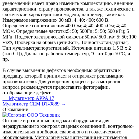
уведомлений имеет право изменить комплектацию, внешние
характеристики, страну производства, а так же технические и
физические характеристики модели, например, такие как
Измеряемое напряжение:
400 мВ; 4; 40; 400; 600 В
,
Определение сопротивления:
400 Ом; 4; 40; 400 кОм; 4; 40
МОм
,
Определяемые частоты:
5; 50; 500Гц; 5; 50; 500 кГц; 5
МГц
,
Подсчет электрической емкости:
50нФ/ 500 нФ; 5; 50; 100
мкФ
,
Проверка на обрыв цепи:
Есть
,
Точность:
стандартная
,
Тип мультиметра:
портативный
,
Источник питания:
1,5 В х 2
(тип СЦ)
,
Диапазон рабочих температур, °C :
от 0 до 50°С
, и
пр.
В случае выявления дефектов необходимо обратиться к
продавцу, который принимает и отправляет рекламацию
производителю. Для ускорения процесса рассмотрения
вопроса рекомендуется предоставить фотографии,
отображающие дефект.
← Мультиметр APPA 17
Мультиметр CEM DT-9889 →
О компании
Оптовые и розничные продажи оборудования для
неразрушающего контроля сварных соединений, контрольно-
измерительных приборов, сварочного и геодезического
оборудования. Метрологическая аттестация инструментов