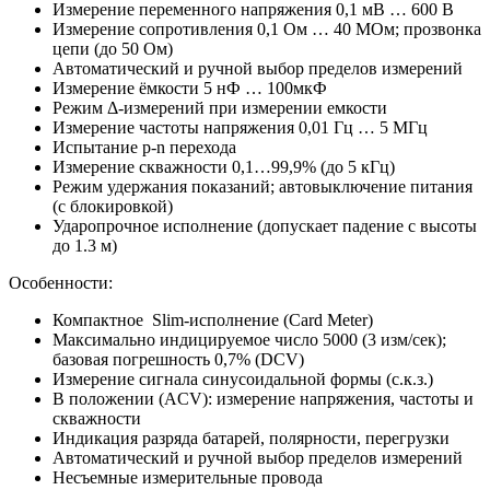
Измерение переменного напряжения 0,1 мВ … 600 В
Измерение сопротивления 0,1 Ом … 40 МОм; прозвонка
цепи (до 50 Ом)
Автоматический и ручной выбор пределов измерений
Измерение ёмкости 5 нФ … 100мкФ
Режим Δ-измерений при измерении емкости
Измерение частоты напряжения 0,01 Гц … 5 МГц
Испытание p-n перехода
Измерение скважности 0,1…99,9% (до 5 кГц)
Режим удержания показаний; автовыключение питания
(с блокировкой)
Ударопрочное исполнение (допускает падение с высоты
до 1.3 м)
Особенности:
Компактное Slim-исполнение (Card Meter)
Максимально индицируемое число 5000 (3 изм/сек);
базовая погрешность 0,7% (DCV)
Измерение сигнала синусоидальной формы (с.к.з.)
В положении (ACV): измерение напряжения, частоты и
скважности
Индикация разряда батарей, полярности, перегрузки
Автоматический и ручной выбор пределов измерений
Несъемные измерительные провода