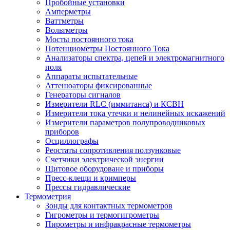
Пробойные установки
Амперметры
Ваттметры
Вольтметры
Мосты постоянного тока
Потенциометры Постоянного Тока
Анализаторы спектра, цепей и электромагнитного
поля
Аппараты испытательные
Аттенюаторы фиксированные
Генераторы сигналов
Измерители RLC (иммитанса) и КСВН
Измерители тока утечки и нелинейных искажений
Измерители параметров полупроводниковых
приборов
Осциллографы
Реостаты сопротивления ползунковые
Счетчики электрической энергии
Щитовое оборудоване и приборы
Пресс-клещи и кримперы
Прессы гидравлические
Термометрия
Зонды для контактных термометров
Гигрометры и термогигрометры
Пирометры и инфракрасные термометры