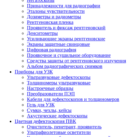
Негатоскопы
Принадлежности для радиографии
Эталоны чувствительности
Дозиметры и радиометры
Рентгеновская пленка
Проявитель и фиксаж рентгеновский
Денситометры
Усиливающие экраны рентгеновские
Экраны защитные свинцовые
Цифровая радиография
Проявочное и сушильное оборудование
Средства защиты от рентгеновского излучения
Альбом радиографических снимков
Приборы для УЗК
Ультразвуковые дефектоскопы
Толщиномеры ультразвуковые
Настроечные образцы
Преобразователи ПЭП
Кабели для дефектоскопов и толщиномеров
Гель для УЗК
Сумки, чехлы, кейсы
Акустические дефектоскопы
Цветная дефектоскопия ПВК
Очиститель, пенетрант, проявитель
Ультрафиолетовые осветители