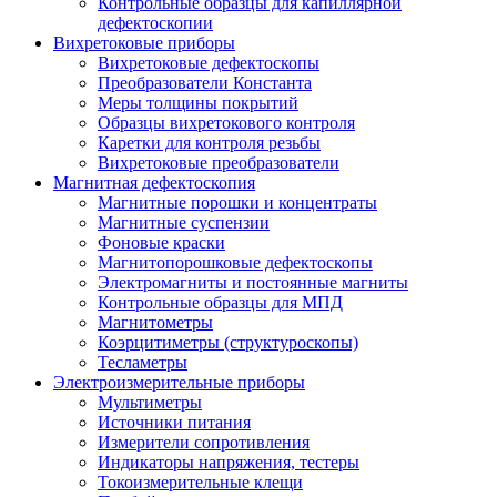
Контрольные образцы для капиллярной
дефектоскопии
Вихретоковые приборы
Вихретоковые дефектоскопы
Преобразователи Константа
Меры толщины покрытий
Образцы вихретокового контроля
Каретки для контроля резьбы
Вихретоковые преобразователи
Магнитная дефектоскопия
Магнитные порошки и концентраты
Магнитные суспензии
Фоновые краски
Магнитопорошковые дефектоскопы
Электромагниты и постоянные магниты
Контрольные образцы для МПД
Магнитометры
Коэрцитиметры (структуроскопы)
Тесламетры
Электроизмерительные приборы
Мультиметры
Источники питания
Измерители сопротивления
Индикаторы напряжения, тестеры
Токоизмерительные клещи