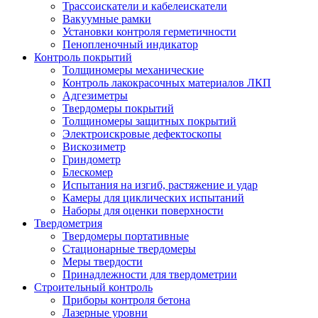
Трассоискатели и кабелеискатели
Вакуумные рамки
Установки контроля герметичности
Пенопленочный индикатор
Контроль покрытий
Толщиномеры механические
Контроль лакокрасочных материалов ЛКП
Адгезиметры
Твердомеры покрытий
Толщиномеры защитных покрытий
Электроискровые дефектоскопы
Вискозиметр
Гриндометр
Блескомер
Испытания на изгиб, растяжение и удар
Камеры для циклических испытаний
Наборы для оценки поверхности
Твердометрия
Твердомеры портативные
Стационарные твердомеры
Меры твердости
Принадлежности для твердометрии
Строительный контроль
Приборы контроля бетона
Лазерные уровни