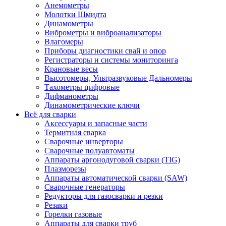
Анемометры
Молотки Шмидта
Динамометры
Виброметры и виброанализаторы
Влагомеры
Приборы диагностики свай и опор
Регистраторы и системы мониторинга
Крановые весы
Высотомеры, Ультразвуковые Дальномеры
Тахометры цифровые
Дифманометры
Динамометрические ключи
Всё для сварки
Аксессуары и запасные части
Термитная сварка
Сварочные инверторы
Сварочные полуавтоматы
Аппараты аргонодуговой сварки (TIG)
Плазморезы
Аппараты автоматической сварки (SAW)
Сварочные генераторы
Редукторы для газосварки и резки
Резаки
Горелки газовые
Аппараты для сварки труб