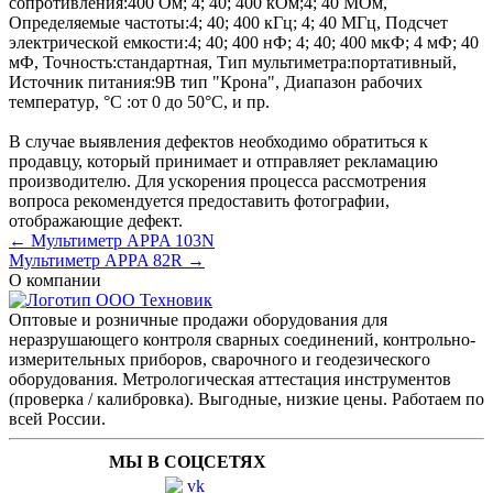
сопротивления:
400 Ом; 4; 40; 400 кОм;4; 40 МОм
,
Определяемые частоты:
4; 40; 400 кГц; 4; 40 МГц
,
Подсчет
электрической емкости:
4; 40; 400 нФ; 4; 40; 400 мкФ; 4 мФ; 40
мФ
,
Точность:
стандартная
,
Тип мультиметра:
портативный
,
Источник питания:
9В тип "Крона"
,
Диапазон рабочих
температур, °C :
от 0 до 50°С
, и пр.
В случае выявления дефектов необходимо обратиться к
продавцу, который принимает и отправляет рекламацию
производителю. Для ускорения процесса рассмотрения
вопроса рекомендуется предоставить фотографии,
отображающие дефект.
← Мультиметр APPA 103N
Мультиметр APPA 82R →
О компании
Оптовые и розничные продажи оборудования для
неразрушающего контроля сварных соединений, контрольно-
измерительных приборов, сварочного и геодезического
оборудования. Метрологическая аттестация инструментов
(проверка / калибровка). Выгодные, низкие цены. Работаем по
всей России.
МЫ В СОЦСЕТЯХ