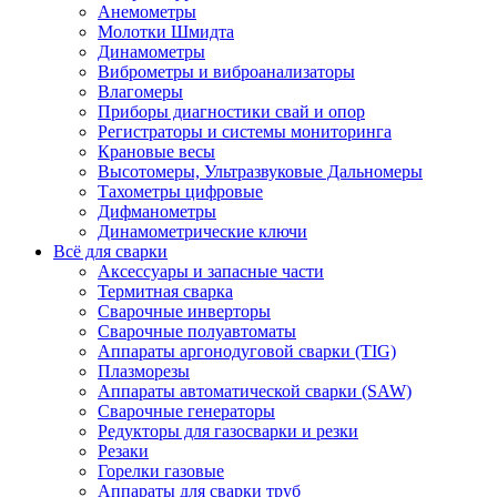
Анемометры
Молотки Шмидта
Динамометры
Виброметры и виброанализаторы
Влагомеры
Приборы диагностики свай и опор
Регистраторы и системы мониторинга
Крановые весы
Высотомеры, Ультразвуковые Дальномеры
Тахометры цифровые
Дифманометры
Динамометрические ключи
Всё для сварки
Аксессуары и запасные части
Термитная сварка
Сварочные инверторы
Сварочные полуавтоматы
Аппараты аргонодуговой сварки (TIG)
Плазморезы
Аппараты автоматической сварки (SAW)
Сварочные генераторы
Редукторы для газосварки и резки
Резаки
Горелки газовые
Аппараты для сварки труб