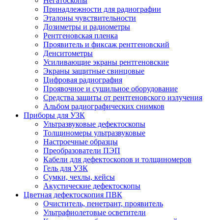
Негатоскопы
Принадлежности для радиографии
Эталоны чувствительности
Дозиметры и радиометры
Рентгеновская пленка
Проявитель и фиксаж рентгеновский
Денситометры
Усиливающие экраны рентгеновские
Экраны защитные свинцовые
Цифровая радиография
Проявочное и сушильное оборудование
Средства защиты от рентгеновского излучения
Альбом радиографических снимков
Приборы для УЗК
Ультразвуковые дефектоскопы
Толщиномеры ультразвуковые
Настроечные образцы
Преобразователи ПЭП
Кабели для дефектоскопов и толщиномеров
Гель для УЗК
Сумки, чехлы, кейсы
Акустические дефектоскопы
Цветная дефектоскопия ПВК
Очиститель, пенетрант, проявитель
Ультрафиолетовые осветители