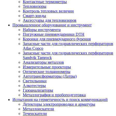
Контактные термометры
Тепловизоры
Контроль тепловых величин
Смарт-зонды
Аксессуары для тепловизоров
Промышленное оборудование и инструмент
Наборы инструмента
Погружные пневмоударники DTH
Коронки для пневмоударного бурения
Запасные части для гидравлических перфораторов
Atlas Copco
Запасные части для гидравлических перфораторов
Sandvik Tamrock
Анализаторы металлов
Измерительные проекторы
Оптические толщиномеры
Автотрансформаторы (Латры)
Светильники
Алкотестеры
Газоанализаторы
Металлография и пробоподготовка
Испытания на герметичность и поиск коммуникаций
Детекторы электропроводки и арматуры
Металлоискатели
Течеискатели