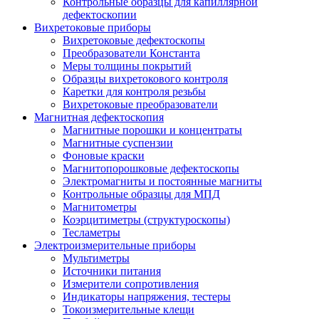
Контрольные образцы для капиллярной
дефектоскопии
Вихретоковые приборы
Вихретоковые дефектоскопы
Преобразователи Константа
Меры толщины покрытий
Образцы вихретокового контроля
Каретки для контроля резьбы
Вихретоковые преобразователи
Магнитная дефектоскопия
Магнитные порошки и концентраты
Магнитные суспензии
Фоновые краски
Магнитопорошковые дефектоскопы
Электромагниты и постоянные магниты
Контрольные образцы для МПД
Магнитометры
Коэрцитиметры (структуроскопы)
Тесламетры
Электроизмерительные приборы
Мультиметры
Источники питания
Измерители сопротивления
Индикаторы напряжения, тестеры
Токоизмерительные клещи