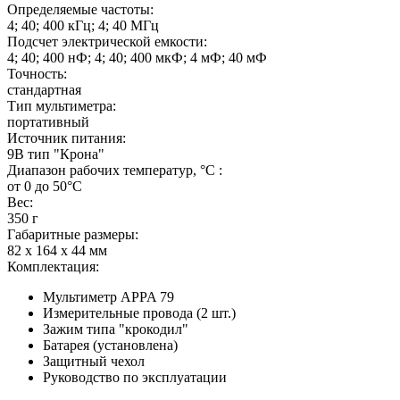
Определяемые частоты:
4; 40; 400 кГц; 4; 40 МГц
Подсчет электрической емкости:
4; 40; 400 нФ; 4; 40; 400 мкФ; 4 мФ; 40 мФ
Точность:
стандартная
Тип мультиметра:
портативный
Источник питания:
9В тип "Крона"
Диапазон рабочих температур, °C :
от 0 до 50°С
Вес:
350 г
Габаритные размеры:
82 х 164 х 44 мм
Комплектация:
Мультиметр APPA 79
Измерительные провода (2 шт.)
Зажим типа "крокодил"
Батарея (установлена)
Защитный чехол
Руководство по эксплуатации