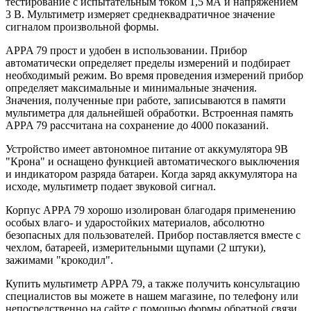
тестирование с испытательным током 1,5 мА и напряжением
3 В. Мультиметр измеряет среднеквадратичное значение
сигналом произвольной формы.
APPA 79 прост и удобен в использовании. Прибор
автоматически определяет пределы измерений и подбирает
необходимый режим. Во время проведения измерений прибор
определяет максимальные и минимальные значения.
Значения, полученные при работе, записываются в памяти
мультиметра для дальнейшей обработки. Встроенная память
APPA 79 рассчитана на сохранение до 4000 показаний.
Устройство имеет автономное питание от аккумулятора 9В
"Крона" и оснащено функцией автоматического выключения
и индикатором разряда батареи. Когда заряд аккумулятора на
исходе, мультиметр подает звуковой сигнал.
Корпус APPA 79 хорошо изолирован благодаря применению
особых влаго- и ударостойких материалов, абсолютно
безопасных для пользователей. Прибор поставляется вместе с
чехлом, батареей, измерительными щупами (2 штуки),
зажимами "крокодил".
Купить мультиметр APPA 79, а также получить консультацию
специалистов вы можете в нашем
магазине, по телефону или
непосредственно на сайте с помощью формы обратной связи