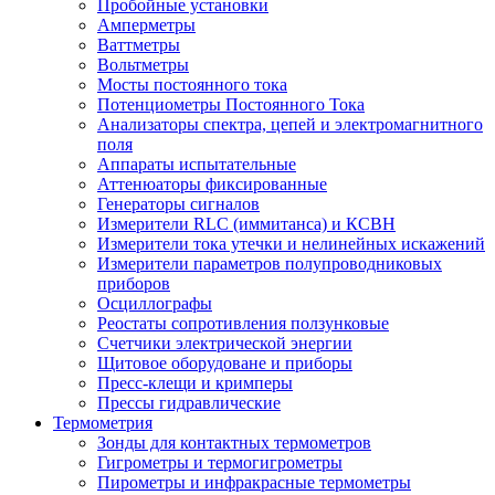
Пробойные установки
Амперметры
Ваттметры
Вольтметры
Мосты постоянного тока
Потенциометры Постоянного Тока
Анализаторы спектра, цепей и электромагнитного
поля
Аппараты испытательные
Аттенюаторы фиксированные
Генераторы сигналов
Измерители RLC (иммитанса) и КСВН
Измерители тока утечки и нелинейных искажений
Измерители параметров полупроводниковых
приборов
Осциллографы
Реостаты сопротивления ползунковые
Счетчики электрической энергии
Щитовое оборудоване и приборы
Пресс-клещи и кримперы
Прессы гидравлические
Термометрия
Зонды для контактных термометров
Гигрометры и термогигрометры
Пирометры и инфракрасные термометры