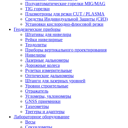
Полуавтоматические горелки MIG/MAG
TIG горелки
Плазмотроны для резки CUT / PLASMA
Средства Индивидуальной Защиты (СИЗ)
Установки кислородно-флюсовой резки
Геодезические приборы
Штативы для нивелира
Рейки нивелирные
Теодолиты
Приборы вертикального проектирования
Нивелиры
Лазерные дальномеры
Дорожные колеса
Рулетки измерительные
Оптические дальномеры
Штанги для лазерных уровней
Уровни строительные
Отражатель
Угломеры, уклономеры
GNSS приемники
Тахеометры
Трегеры и адаптеры
Лабораторное оборудование
Весы
Секундомеры