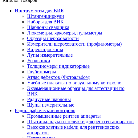
Каталог товаров
Инструменты для ВИК
Штангенциркули
Наборы для ВИК
Шаблоны сварщика
Люксметры, яркомеры, пульсметры
Образцы шероховатости
Измерители шероховатости (профилометры)
Видеоэндоскопы
Лупы измерительные
Угольники
Толщиномеры индикаторные
Глубиномеры
Атлас дефектов (Фотоальбом)
Учебные плакаты по визуальному контролю
Экзаменационные образцы для аттестации по
ВИК
Радиусные шаблоны
Щупы измерительные
Радиографический контроль
Промышленные рентген аппараты
Штативы, пауки и тележки для рентген аппаратов
Высоковольтные кабели для рентгеновских
аппаратов