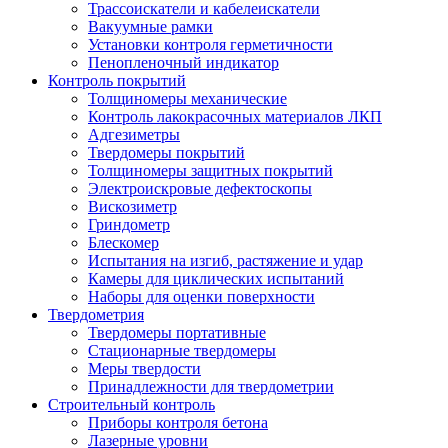
Трассоискатели и кабелеискатели
Вакуумные рамки
Установки контроля герметичности
Пенопленочный индикатор
Контроль покрытий
Толщиномеры механические
Контроль лакокрасочных материалов ЛКП
Адгезиметры
Твердомеры покрытий
Толщиномеры защитных покрытий
Электроискровые дефектоскопы
Вискозиметр
Гриндометр
Блескомер
Испытания на изгиб, растяжение и удар
Камеры для циклических испытаний
Наборы для оценки поверхности
Твердометрия
Твердомеры портативные
Стационарные твердомеры
Меры твердости
Принадлежности для твердометрии
Строительный контроль
Приборы контроля бетона
Лазерные уровни