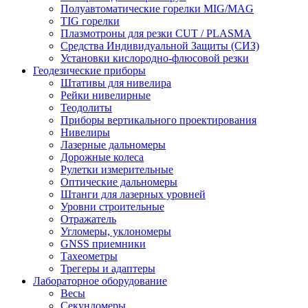
Полуавтоматические горелки MIG/MAG
TIG горелки
Плазмотроны для резки CUT / PLASMA
Средства Индивидуальной Защиты (СИЗ)
Установки кислородно-флюсовой резки
Геодезические приборы
Штативы для нивелира
Рейки нивелирные
Теодолиты
Приборы вертикального проектирования
Нивелиры
Лазерные дальномеры
Дорожные колеса
Рулетки измерительные
Оптические дальномеры
Штанги для лазерных уровней
Уровни строительные
Отражатель
Угломеры, уклономеры
GNSS приемники
Тахеометры
Трегеры и адаптеры
Лабораторное оборудование
Весы
Секундомеры