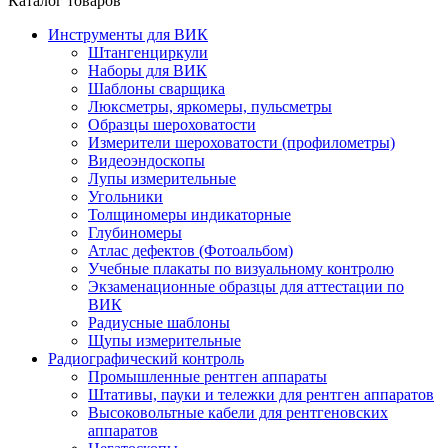
Каталог товаров
Инструменты для ВИК
Штангенциркули
Наборы для ВИК
Шаблоны сварщика
Люксметры, яркомеры, пульсметры
Образцы шероховатости
Измерители шероховатости (профилометры)
Видеоэндоскопы
Лупы измерительные
Угольники
Толщиномеры индикаторные
Глубиномеры
Атлас дефектов (Фотоальбом)
Учебные плакаты по визуальному контролю
Экзаменационные образцы для аттестации по
ВИК
Радиусные шаблоны
Щупы измерительные
Радиографический контроль
Промышленные рентген аппараты
Штативы, пауки и тележки для рентген аппаратов
Высоковольтные кабели для рентгеновских
аппаратов