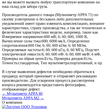
же вы можете вызвать любую транспортную компанию на
наш склад для забора груза.
Производитель данного товара (Мультиметр APPA 71) по
своему усмотрению и без каких-либо дополнительных
уведомлений имеет право изменить комплектацию, внешние
характеристики, страну производства, а так же технические и
физические характеристики модели, например, такие как
Измеряемое напряжение:
600 мВ; 6; 60; 600; 1000 В
,
Вычисление силы тока:
600; 6000 мкА
,
Определение
сопротивления:
600 Ом; 6; 60; 600 кОм; 6; 60 МОм
,
Определяемые частоты:
6; 60; 600 кГц; 6; 60 МГц
,
Подсчет
электрической емкости:
6; 60; 600 нФ; 6; 60; 600 мкФ; 6 мФ
,
Проверка на обрыв цепи:
Есть
,
Проверка диодов:
Есть
,
Точность:
стандартная
,
Тип мультиметра:
портативный
, и пр.
В случае выявления дефектов необходимо обратиться к
продавцу, который принимает и отправляет рекламацию
производителю. Для ускорения процесса рассмотрения
вопроса рекомендуется предоставить фотографии,
отображающие дефект.
← Мультиметр APPA 80
Мультиметр APPA M2 →
О компании