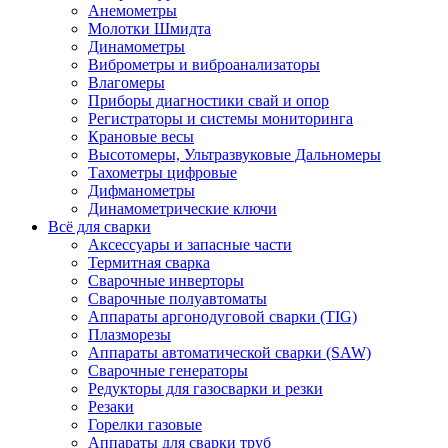
Анемометры
Молотки Шмидта
Динамометры
Виброметры и виброанализаторы
Влагомеры
Приборы диагностики свай и опор
Регистраторы и системы мониторинга
Крановые весы
Высотомеры, Ультразвуковые Дальномеры
Тахометры цифровые
Дифманометры
Динамометрические ключи
Всё для сварки
Аксессуары и запасные части
Термитная сварка
Сварочные инверторы
Сварочные полуавтоматы
Аппараты аргонодуговой сварки (TIG)
Плазморезы
Аппараты автоматической сварки (SAW)
Сварочные генераторы
Редукторы для газосварки и резки
Резаки
Горелки газовые
Аппараты для сварки труб