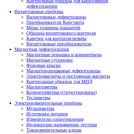
Контрольные образцы для капиллярной
дефектоскопии
Вихретоковые приборы
Вихретоковые дефектоскопы
Преобразователи Константа
Меры толщины покрытий
Образцы вихретокового контроля
Каретки для контроля резьбы
Вихретоковые преобразователи
Магнитная дефектоскопия
Магнитные порошки и концентраты
Магнитные суспензии
Фоновые краски
Магнитопорошковые дефектоскопы
Электромагниты и постоянные магниты
Контрольные образцы для МПД
Магнитометры
Коэрцитиметры (структуроскопы)
Тесламетры
Электроизмерительные приборы
Мультиметры
Источники питания
Измерители сопротивления
Индикаторы напряжения, тестеры
Токоизмерительные клещи