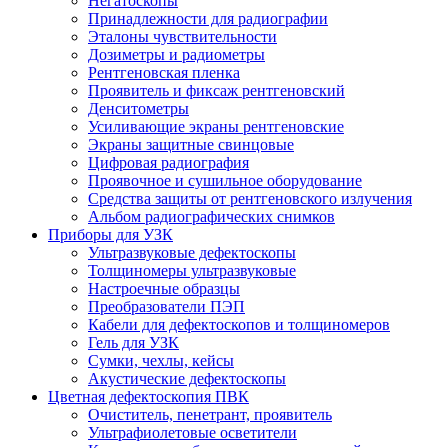
Негатоскопы
Принадлежности для радиографии
Эталоны чувствительности
Дозиметры и радиометры
Рентгеновская пленка
Проявитель и фиксаж рентгеновский
Денситометры
Усиливающие экраны рентгеновские
Экраны защитные свинцовые
Цифровая радиография
Проявочное и сушильное оборудование
Средства защиты от рентгеновского излучения
Альбом радиографических снимков
Приборы для УЗК
Ультразвуковые дефектоскопы
Толщиномеры ультразвуковые
Настроечные образцы
Преобразователи ПЭП
Кабели для дефектоскопов и толщиномеров
Гель для УЗК
Сумки, чехлы, кейсы
Акустические дефектоскопы
Цветная дефектоскопия ПВК
Очиститель, пенетрант, проявитель
Ультрафиолетовые осветители