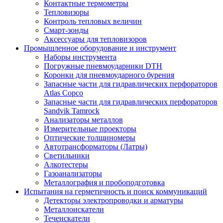
Контактные термометры
Тепловизоры
Контроль тепловых величин
Смарт-зонды
Аксессуары для тепловизоров
Промышленное оборудование и инструмент
Наборы инструмента
Погружные пневмоударники DTH
Коронки для пневмоударного бурения
Запасные части для гидравлических перфораторов
Atlas Copco
Запасные части для гидравлических перфораторов
Sandvik Tamrock
Анализаторы металлов
Измерительные проекторы
Оптические толщиномеры
Автотрансформаторы (Латры)
Светильники
Алкотестеры
Газоанализаторы
Металлография и пробоподготовка
Испытания на герметичность и поиск коммуникаций
Детекторы электропроводки и арматуры
Металлоискатели
Течеискатели