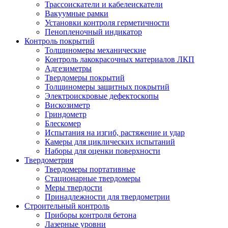
Трассоискатели и кабелеискатели
Вакуумные рамки
Установки контроля герметичности
Пенопленочный индикатор
Контроль покрытий
Толщиномеры механические
Контроль лакокрасочных материалов ЛКП
Адгезиметры
Твердомеры покрытий
Толщиномеры защитных покрытий
Электроискровые дефектоскопы
Вискозиметр
Гриндометр
Блескомер
Испытания на изгиб, растяжение и удар
Камеры для циклических испытаний
Наборы для оценки поверхности
Твердометрия
Твердомеры портативные
Стационарные твердомеры
Меры твердости
Принадлежности для твердометрии
Строительный контроль
Приборы контроля бетона
Лазерные уровни