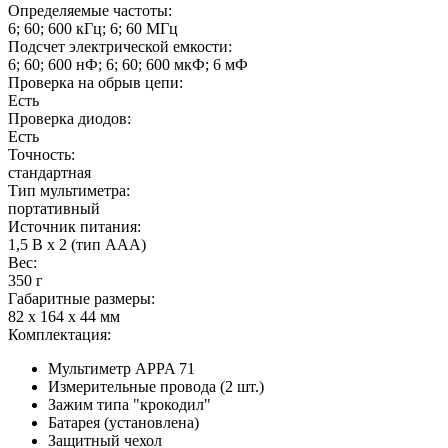
Определяемые частоты:
6; 60; 600 кГц; 6; 60 МГц
Подсчет электрической емкости:
6; 60; 600 нФ; 6; 60; 600 мкФ; 6 мФ
Проверка на обрыв цепи:
Есть
Проверка диодов:
Есть
Точность:
стандартная
Тип мультиметра:
портативный
Источник питания:
1,5 В х 2 (тип ААА)
Вес:
350 г
Габаритные размеры:
82 х 164 х 44 мм
Комплектация:
Мультиметр APPA 71
Измерительные провода (2 шт.)
Зажим типа "крокодил"
Батарея (установлена)
Защитный чехол