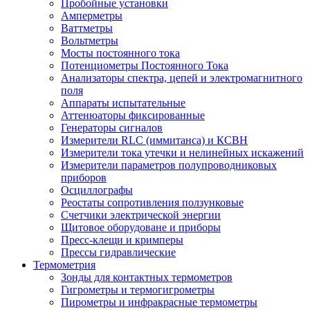
Пробойные установки
Амперметры
Ваттметры
Вольтметры
Мосты постоянного тока
Потенциометры Постоянного Тока
Анализаторы спектра, цепей и электромагнитного
поля
Аппараты испытательные
Аттенюаторы фиксированные
Генераторы сигналов
Измерители RLC (иммитанса) и КСВН
Измерители тока утечки и нелинейных искажений
Измерители параметров полупроводниковых
приборов
Осциллографы
Реостаты сопротивления ползунковые
Счетчики электрической энергии
Щитовое оборудоване и приборы
Пресс-клещи и кримперы
Прессы гидравлические
Термометрия
Зонды для контактных термометров
Гигрометры и термогигрометры
Пирометры и инфракрасные термометры