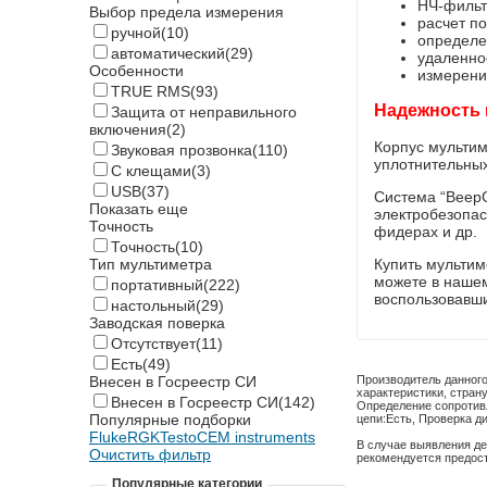
НЧ-фильт
Выбор предела измерения
расчет п
ручной
(10)
определен
автоматический
(29)
удаленно
Особенности
измерени
TRUE RMS
(93)
Надежность 
Защита от неправильного
включения
(2)
Корпус мультим
Звуковая прозвонка
(110)
уплотнительных
С клещами
(3)
USB
(37)
Система “BeepG
Показать еще
электробезопас
Точность
фидерах и др.
Точность
(10)
Купить мультим
Тип мультиметра
можете в наше
портативный
(222)
воспользовавши
настольный
(29)
Заводская поверка
Отсутствует
(11)
Есть
(49)
Производитель данного
Внесен в Госреестр СИ
характеристики, стран
Внесен в Госреестр СИ
(142)
Определение сопротив
Популярные подборки
цепи:
Есть
,
Проверка ди
Fluke
RGK
Testo
CEM instruments
В случае выявления де
Очистить фильтр
рекомендуется предос
Популярные категории