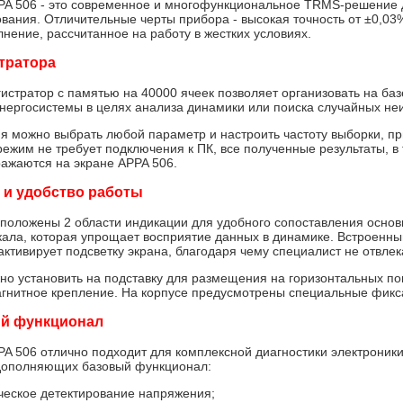
A 506 - это современное и многофункциональное TRMS-решение д
вания. Отличительные черты прибора - высокая точность от ±0,0
нение, рассчитанное на работу в жестких условиях.
тратора
истратор с памятью на 40000 ячеек позволяет организовать на баз
нергосистемы в целях анализа динамики или поиска случайных не
я можно выбрать любой параметр и настроить частоту выборки, при
режим не требует подключения к ПК, все полученные результаты, в
ажаются на экране APPA 506.
 и удобство работы
положены 2 области индикации для удобного сопоставления основн
ала, которая упрощает восприятие данных в динамике. Встроенны
активирует подсветку экрана, благодаря чему специалист не отвлек
но установить на подставку для размещения на горизонтальных пов
гнитное крепление. На корпусе предусмотрены специальные фикс
й функционал
A 506 отлично подходит для комплексной диагностики электроники
дополняющих базовый функционал:
ческое детектирование напряжения;