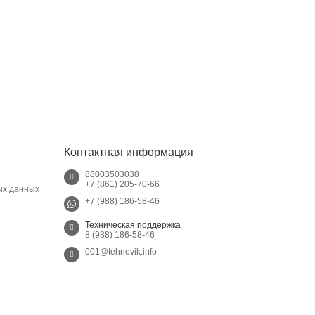
Контактная информация
88003503038
+7 (861) 205-70-66
ых данных
+7 (988) 186-58-46
Техническая поддержка
8 (988) 186-58-46
001@tehnovik.info