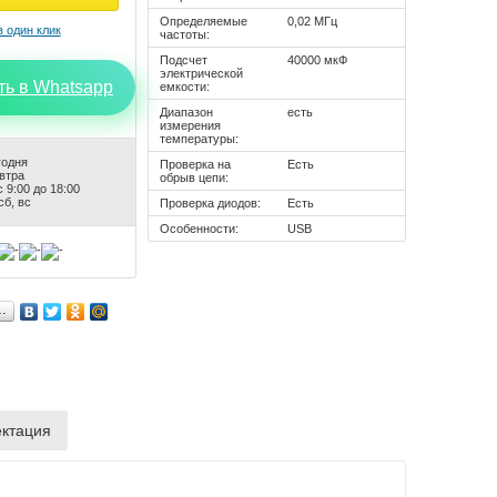
Определяемые
0,02 МГц
частоты:
Подсчет
40000 мкФ
электрической
ть в Whatsapp
емкости:
Диапазон
есть
измерения
температуры:
годня
Проверка на
Есть
автра
обрыв цепи:
 9:00 до 18:00
сб, вс
Проверка диодов:
Есть
Особенности:
USB
…
ктация