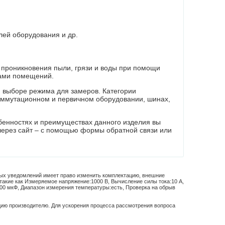
лей оборудования и др.
 проникновения пыли, грязи и воды при помощи
лами помещений.
 выборе режима для замеров. Категории
коммутационном и первичном оборудовании, шинах,
обенностях и преимуществах данного изделия вы
через сайт – с помощью формы обратной связи или
ных уведомлений имеет право изменить комплектацию, внешние
такие как
Измеряемое напряжение:
1000 В
,
Вычисление силы тока:
10 А
,
00 мкФ
,
Диапазон измерения температуры:
есть
,
Проверка на обрыв
цию производителю. Для ускорения процесса рассмотрения вопроса