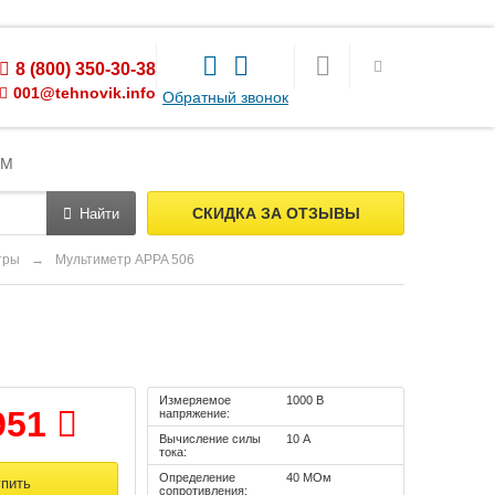
8 (800) 350-30-38
001@tehnovik.info
Обратный звонок
ЯМ
СКИДКА ЗА ОТЗЫВЫ
Найти
тры
→
Мультиметр APPA 506
Измеряемое
1000 В
951
напряжение:
Вычисление силы
10 А
тока:
Определение
40 МОм
сопротивления: