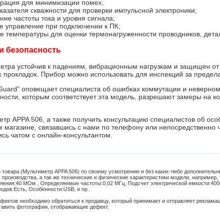
рация для минимизации помех;
оказателя скважности для проверки импульсной электроники;
ие частоты тока и уровня сигнала;
е управление при подключении к ПК;
е температуры для оценки термонагруженности проводников, дета
и безопасность
етра устойчив к падениям, вибрационным нагрузкам и защищен от
 прокладок. Прибор можно использовать для инспекций за преде
uard” оповещает специалиста об ошибках коммутации и неверном
ности, которым соответствует эта модель, разрешают замеры на 
етр APPA 506, а также получить консультацию специалистов об ос
м
магазине, связавшись с нами по телефону или непосредственно 
сь чатом с онлайн-консультантом.
 товара (Мультиметр APPA 506) по своему усмотрению и без каких-либо дополнитель
у производства, а так же технические и физические характеристики модели, например, 
ления:
40 МОм
,
Определяемые частоты:
0,02 МГц
,
Подсчет электрической емкости:
400
одов:
Есть
,
Особенности:
USB
, и пр.
фектов необходимо обратиться к продавцу, который принимает и отправляет реклама
тавить фотографии, отображающие дефект.