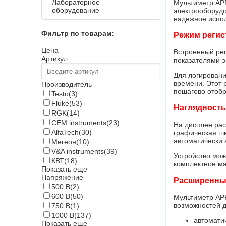
Лабораторное
Мультиметр APP
оборудование
электрооборудо
надежное испол
Фильтр по товарам:
Режим регис
Цена
Встроенный рег
Артикул
показателями э
Для логировани
времени. Этот 
Производитель
пошагово отобр
Testo
(3)
Fluke
(53)
Наглядность
RGK
(14)
CEM instruments
(23)
На дисплее рас
AlfaTech
(30)
графическая шк
автоматически 
Мегеон
(10)
V&A instruments
(39)
Устройство мож
КВТ
(18)
комплектное ма
Показать еще
Напряжение
Расширенны
500 В
(2)
600 В
(50)
Мультиметр APP
возможностей 
750 В
(1)
1000 В
(137)
автомати
Показать еще