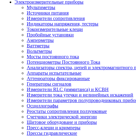
Электроизмерительные приборы
Мультиметры
Источники питания
Измерители сопротивления
Индикаторы напряжения, тестеры
Токоизмерительные клещи
Пробойные установки
Амперметры
Ваттметры
Вольтметры
Мосты постоянного тока
Потенциометры Постоянного Тока
Анализаторы спектра, цепей и электромагнитного 
Аппараты испытательные
Аттенюаторы фиксированные
Генераторы сигналов
Измерители RLC (иммитанса) и КСВН
Измерители тока утечки и нелинейных искажений
Измерители параметров полупроводниковых прибо
Осциллографы
Реостаты сопротивления ползунковые
Счетчики электрической энергии
Щитовое оборудоване и приборы
Пресс-клещи и кримперы
Прессы гидравлические