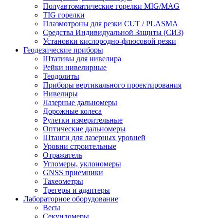
Полуавтоматические горелки MIG/MAG
TIG горелки
Плазмотроны для резки CUT / PLASMA
Средства Индивидуальной Защиты (СИЗ)
Установки кислородно-флюсовой резки
Геодезические приборы
Штативы для нивелира
Рейки нивелирные
Теодолиты
Приборы вертикального проектирования
Нивелиры
Лазерные дальномеры
Дорожные колеса
Рулетки измерительные
Оптические дальномеры
Штанги для лазерных уровней
Уровни строительные
Отражатель
Угломеры, уклономеры
GNSS приемники
Тахеометры
Трегеры и адаптеры
Лабораторное оборудование
Весы
Секундомеры