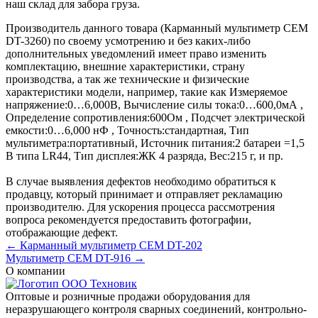
наш склад для забора груза.
Производитель данного товара (Карманный мультиметр CEM
DT-3260) по своему усмотрению и без каких-либо
дополнительных уведомлений имеет право изменить
комплектацию, внешние характеристики, страну
производства, а так же технические и физические
характеристики модели, например, такие как
Измеряемое
напряжение:
0…6,000В
,
Вычисление силы тока:
0…600,0мА
,
Определение сопротивления:
600Ом
,
Подсчет электрической
емкости:
0…6,000 нФ
,
Точность:
стандартная
,
Тип
мультиметра:
портативный
,
Источник питания:
2 батареи =1,5
В типа LR44
,
Тип дисплея:
ЖК 4 разряда
,
Вес:
215 г
, и пр.
В случае выявления дефектов необходимо обратиться к
продавцу, который принимает и отправляет рекламацию
производителю. Для ускорения процесса рассмотрения
вопроса рекомендуется предоставить фотографии,
отображающие дефект.
← Карманный мультиметр CEM DT-202
Мультиметр CEM DT-916 →
О компании
Оптовые и розничные продажи оборудования для
неразрушающего контроля сварных соединений, контрольно-