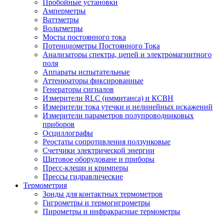
Пробойные установки
Амперметры
Ваттметры
Вольтметры
Мосты постоянного тока
Потенциометры Постоянного Тока
Анализаторы спектра, цепей и электромагнитного
поля
Аппараты испытательные
Аттенюаторы фиксированные
Генераторы сигналов
Измерители RLC (иммитанса) и КСВН
Измерители тока утечки и нелинейных искажений
Измерители параметров полупроводниковых
приборов
Осциллографы
Реостаты сопротивления ползунковые
Счетчики электрической энергии
Щитовое оборудоване и приборы
Пресс-клещи и кримперы
Прессы гидравлические
Термометрия
Зонды для контактных термометров
Гигрометры и термогигрометры
Пирометры и инфракрасные термометры