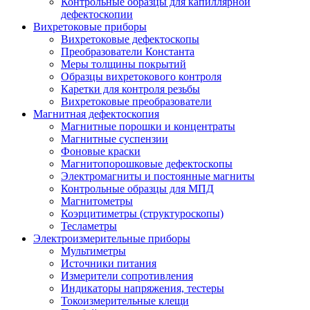
Контрольные образцы для капиллярной
дефектоскопии
Вихретоковые приборы
Вихретоковые дефектоскопы
Преобразователи Константа
Меры толщины покрытий
Образцы вихретокового контроля
Каретки для контроля резьбы
Вихретоковые преобразователи
Магнитная дефектоскопия
Магнитные порошки и концентраты
Магнитные суспензии
Фоновые краски
Магнитопорошковые дефектоскопы
Электромагниты и постоянные магниты
Контрольные образцы для МПД
Магнитометры
Коэрцитиметры (структуроскопы)
Тесламетры
Электроизмерительные приборы
Мультиметры
Источники питания
Измерители сопротивления
Индикаторы напряжения, тестеры
Токоизмерительные клещи