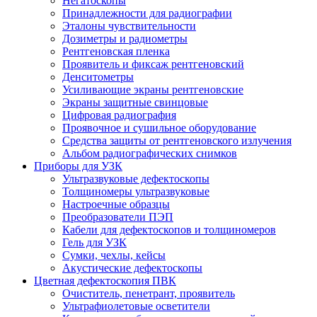
Негатоскопы
Принадлежности для радиографии
Эталоны чувствительности
Дозиметры и радиометры
Рентгеновская пленка
Проявитель и фиксаж рентгеновский
Денситометры
Усиливающие экраны рентгеновские
Экраны защитные свинцовые
Цифровая радиография
Проявочное и сушильное оборудование
Средства защиты от рентгеновского излучения
Альбом радиографических снимков
Приборы для УЗК
Ультразвуковые дефектоскопы
Толщиномеры ультразвуковые
Настроечные образцы
Преобразователи ПЭП
Кабели для дефектоскопов и толщиномеров
Гель для УЗК
Сумки, чехлы, кейсы
Акустические дефектоскопы
Цветная дефектоскопия ПВК
Очиститель, пенетрант, проявитель
Ультрафиолетовые осветители