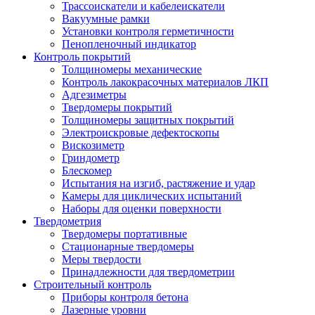
Трассоискатели и кабелеискатели
Вакуумные рамки
Установки контроля герметичности
Пенопленочный индикатор
Контроль покрытий
Толщиномеры механические
Контроль лакокрасочных материалов ЛКП
Адгезиметры
Твердомеры покрытий
Толщиномеры защитных покрытий
Электроискровые дефектоскопы
Вискозиметр
Гриндометр
Блескомер
Испытания на изгиб, растяжение и удар
Камеры для циклических испытаний
Наборы для оценки поверхности
Твердометрия
Твердомеры портативные
Стационарные твердомеры
Меры твердости
Принадлежности для твердометрии
Строительный контроль
Приборы контроля бетона
Лазерные уровни