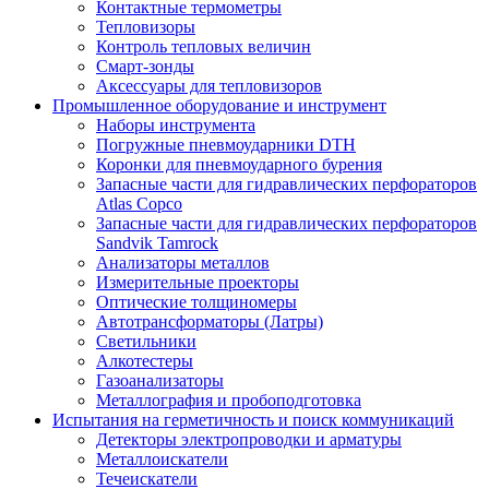
Контактные термометры
Тепловизоры
Контроль тепловых величин
Смарт-зонды
Аксессуары для тепловизоров
Промышленное оборудование и инструмент
Наборы инструмента
Погружные пневмоударники DTH
Коронки для пневмоударного бурения
Запасные части для гидравлических перфораторов
Atlas Copco
Запасные части для гидравлических перфораторов
Sandvik Tamrock
Анализаторы металлов
Измерительные проекторы
Оптические толщиномеры
Автотрансформаторы (Латры)
Светильники
Алкотестеры
Газоанализаторы
Металлография и пробоподготовка
Испытания на герметичность и поиск коммуникаций
Детекторы электропроводки и арматуры
Металлоискатели
Течеискатели