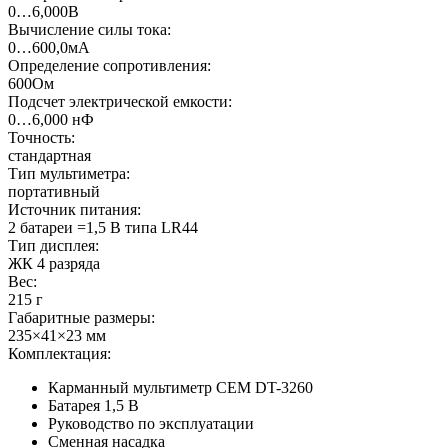
0…6,000В
Вычисление силы тока:
0…600,0мА
Определение сопротивления:
600Ом
Подсчет электрической емкости:
0…6,000 нФ
Точность:
стандартная
Тип мультиметра:
портативный
Источник питания:
2 батареи =1,5 В типа LR44
Тип дисплея:
ЖК 4 разряда
Вес:
215 г
Габаритные размеры:
235×41×23 мм
Комплектация:
Карманный мультиметр CEM DT-3260
Батарея 1,5 В
Руководство по эксплуатации
Сменная насадка