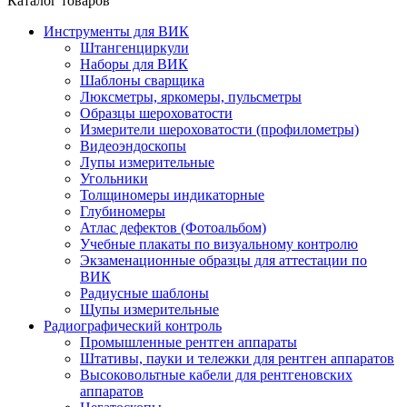
Каталог товаров
Инструменты для ВИК
Штангенциркули
Наборы для ВИК
Шаблоны сварщика
Люксметры, яркомеры, пульсметры
Образцы шероховатости
Измерители шероховатости (профилометры)
Видеоэндоскопы
Лупы измерительные
Угольники
Толщиномеры индикаторные
Глубиномеры
Атлас дефектов (Фотоальбом)
Учебные плакаты по визуальному контролю
Экзаменационные образцы для аттестации по
ВИК
Радиусные шаблоны
Щупы измерительные
Радиографический контроль
Промышленные рентген аппараты
Штативы, пауки и тележки для рентген аппаратов
Высоковольтные кабели для рентгеновских
аппаратов