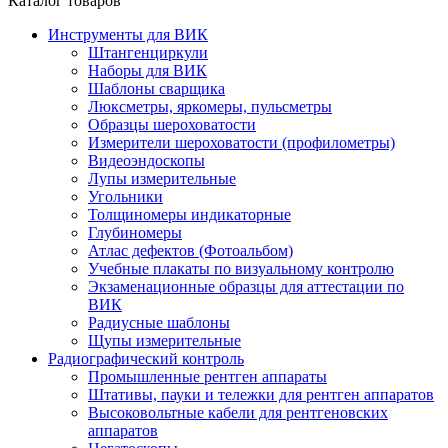
Каталог товаров
Инструменты для ВИК
Штангенциркули
Наборы для ВИК
Шаблоны сварщика
Люксметры, яркомеры, пульсметры
Образцы шероховатости
Измерители шероховатости (профилометры)
Видеоэндоскопы
Лупы измерительные
Угольники
Толщиномеры индикаторные
Глубиномеры
Атлас дефектов (Фотоальбом)
Учебные плакаты по визуальному контролю
Экзаменационные образцы для аттестации по
ВИК
Радиусные шаблоны
Щупы измерительные
Радиографический контроль
Промышленные рентген аппараты
Штативы, пауки и тележки для рентген аппаратов
Высоковольтные кабели для рентгеновских
аппаратов