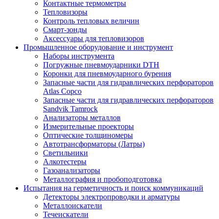
Контактные термометры
Тепловизоры
Контроль тепловых величин
Смарт-зонды
Аксессуары для тепловизоров
Промышленное оборудование и инструмент
Наборы инструмента
Погружные пневмоударники DTH
Коронки для пневмоударного бурения
Запасные части для гидравлических перфораторов
Atlas Copco
Запасные части для гидравлических перфораторов
Sandvik Tamrock
Анализаторы металлов
Измерительные проекторы
Оптические толщиномеры
Автотрансформаторы (Латры)
Светильники
Алкотестеры
Газоанализаторы
Металлография и пробоподготовка
Испытания на герметичность и поиск коммуникаций
Детекторы электропроводки и арматуры
Металлоискатели
Течеискатели