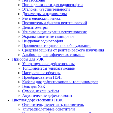
Негатоскопы
Принадлежности для радиографии
Эталоны чувствительности
Дозиметры и радиометры
Рентгеновская пленка
Проявитель и фиксаж рентгеновский
Денситометры
Усиливающие экраны рентгеновские
Экраны защитные свинцовые
Цифровая радиография
Проявочное и сушильное оборудование
Средства защиты от рентгеновского излучения
Альбом радиографических снимков
Приборы для УЗК
Ультразвуковые дефектоскопы
Толщиномеры ультразвуковые
Настроечные образцы
Преобразователи ПЭП
Кабели для дефектоскопов и толщиномеров
Гель для УЗК
Сумки, чехлы, кейсы
Акустические дефектоскопы
Цветная дефектоскопия ПВК
Очиститель, пенетрант, проявитель
Ультрафиолетовые осветители