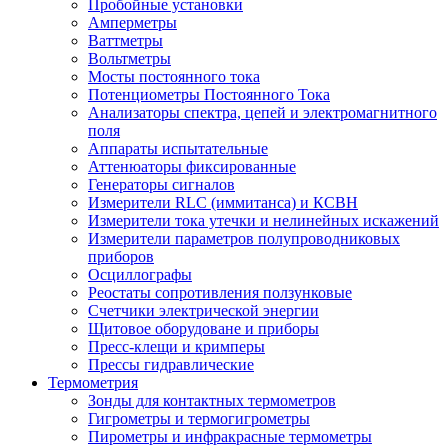
Пробойные установки
Амперметры
Ваттметры
Вольтметры
Мосты постоянного тока
Потенциометры Постоянного Тока
Анализаторы спектра, цепей и электромагнитного
поля
Аппараты испытательные
Аттенюаторы фиксированные
Генераторы сигналов
Измерители RLC (иммитанса) и КСВН
Измерители тока утечки и нелинейных искажений
Измерители параметров полупроводниковых
приборов
Осциллографы
Реостаты сопротивления ползунковые
Счетчики электрической энергии
Щитовое оборудоване и приборы
Пресс-клещи и кримперы
Прессы гидравлические
Термометрия
Зонды для контактных термометров
Гигрометры и термогигрометры
Пирометры и инфракрасные термометры