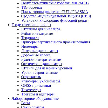
Полуавтоматические горелки MIG/MAG
TIG горелки
Плазмотроны для резки CUT / PLASMA
Средства Индивидуальной Защиты (СИЗ)
Установки кислородно-флюсовой резки
Геодезические приборы
Штативы для нивелира
Рейки нивелирные
Теодолиты
Приборы вертикального проектирования
Нивелиры
Лазерные дальномеры
Дорожные колеса
Рулетки измерительные
Оптические дальномеры
Штанги для лазерных уровней
Уровни строительные
Отражатель
Угломеры, уклономеры
GNSS приемники
Тахеометры
Трегеры и адаптеры
Лабораторное оборудование
Весы
Секундомеры