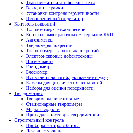
Трассоискатели и кабелеискатели
Вакуумные рамки
Установки контроля герметичности
Пенопленочный индикатор
Контроль покрытий
Толщиномеры механические
Контроль лакокрасочных материалов ЛКП
Адгезиметры
Твердомеры покрытий
Толщиномеры защитных покрытий
Электроискровые дефектоскопы
Вискозиметр
Гриндометр
Блескомер
Испытания на изгиб, растяжение и удар
Камеры для циклических испытаний
Наборы для оценки поверхности
Твердометрия
Твердомеры портативные
Стационарные твердомеры
Меры твердости
Принадлежности для твердометрии
Строительный контроль
Приборы контроля бетона
Лазерные уровни