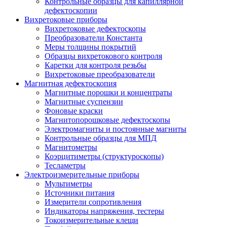
Контрольные образцы для капиллярной
дефектоскопии
Вихретоковые приборы
Вихретоковые дефектоскопы
Преобразователи Константа
Меры толщины покрытий
Образцы вихретокового контроля
Каретки для контроля резьбы
Вихретоковые преобразователи
Магнитная дефектоскопия
Магнитные порошки и концентраты
Магнитные суспензии
Фоновые краски
Магнитопорошковые дефектоскопы
Электромагниты и постоянные магниты
Контрольные образцы для МПД
Магнитометры
Коэрцитиметры (структуроскопы)
Тесламетры
Электроизмерительные приборы
Мультиметры
Источники питания
Измерители сопротивления
Индикаторы напряжения, тестеры
Токоизмерительные клещи