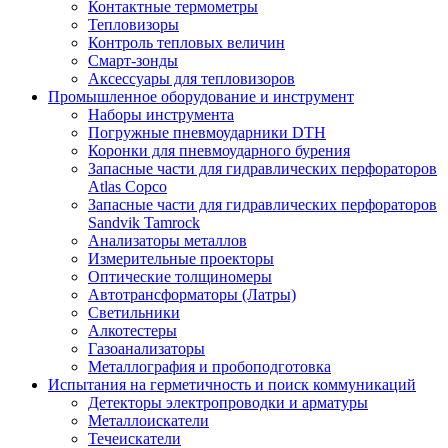
Контактные термометры
Тепловизоры
Контроль тепловых величин
Смарт-зонды
Аксессуары для тепловизоров
Промышленное оборудование и инструмент
Наборы инструмента
Погружные пневмоударники DTH
Коронки для пневмоударного бурения
Запасные части для гидравлических перфораторов
Atlas Copco
Запасные части для гидравлических перфораторов
Sandvik Tamrock
Анализаторы металлов
Измерительные проекторы
Оптические толщиномеры
Автотрансформаторы (Латры)
Светильники
Алкотестеры
Газоанализаторы
Металлография и пробоподготовка
Испытания на герметичность и поиск коммуникаций
Детекторы электропроводки и арматуры
Металлоискатели
Течеискатели