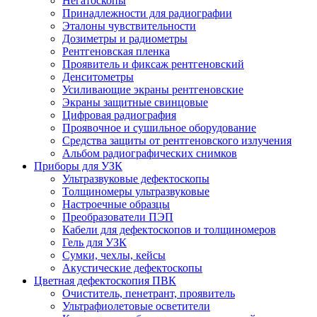
Негатоскопы
Принадлежности для радиографии
Эталоны чувствительности
Дозиметры и радиометры
Рентгеновская пленка
Проявитель и фиксаж рентгеновский
Денситометры
Усиливающие экраны рентгеновские
Экраны защитные свинцовые
Цифровая радиография
Проявочное и сушильное оборудование
Средства защиты от рентгеновского излучения
Альбом радиографических снимков
Приборы для УЗК
Ультразвуковые дефектоскопы
Толщиномеры ультразвуковые
Настроечные образцы
Преобразователи ПЭП
Кабели для дефектоскопов и толщиномеров
Гель для УЗК
Сумки, чехлы, кейсы
Акустические дефектоскопы
Цветная дефектоскопия ПВК
Очиститель, пенетрант, проявитель
Ультрафиолетовые осветители