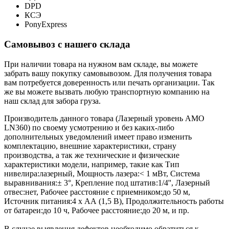
DPD
КСЭ
PonyExpress
Самовывоз с нашего склада
При наличии товара на нужном вам складе, вы можете
забрать вашу покупку самовывозом. Для получения товара
вам потребуется доверенность или печать организации. Так
же вы можете вызвать любую транспортную компанию на
наш склад для забора груза.
Производитель данного товара (Лазерный уровень AMO
LN360) по своему усмотрению и без каких-либо
дополнительных уведомлений имеет право изменить
комплектацию, внешние характеристики, страну
производства, а так же технические и физические
характеристики модели, например, такие как
Тип
нивелира:
лазерный
,
Мощность лазера:
< 1 мВт
,
Система
выравнивания:
± 3°
,
Крепление под штатив:
1/4''
,
Лазерный
отвес:
нет
,
Рабочее расстояние с приемником:
до 50 м
,
Источник питания:
4 х АА (1,5 В)
,
Продолжительность работы
от батареи:
до 10 ч
,
Рабочее расстояние:
до 20 м
, и пр.
В случае выявления дефектов необходимо обратиться к