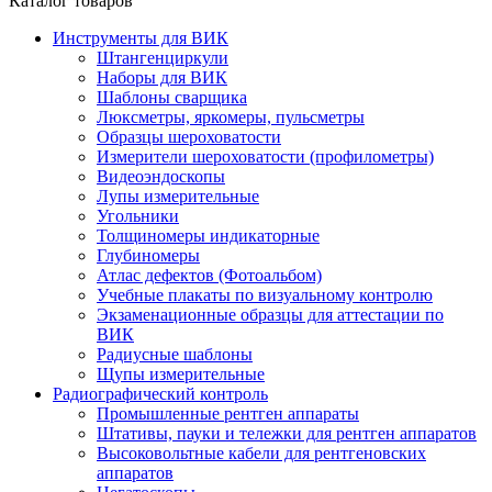
Каталог товаров
Инструменты для ВИК
Штангенциркули
Наборы для ВИК
Шаблоны сварщика
Люксметры, яркомеры, пульсметры
Образцы шероховатости
Измерители шероховатости (профилометры)
Видеоэндоскопы
Лупы измерительные
Угольники
Толщиномеры индикаторные
Глубиномеры
Атлас дефектов (Фотоальбом)
Учебные плакаты по визуальному контролю
Экзаменационные образцы для аттестации по
ВИК
Радиусные шаблоны
Щупы измерительные
Радиографический контроль
Промышленные рентген аппараты
Штативы, пауки и тележки для рентген аппаратов
Высоковольтные кабели для рентгеновских
аппаратов