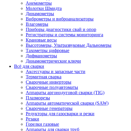
Анемометры
Молотки Шмидта
Динамометры
Виброметры и виброанализаторы
Влагомеры
Приборы диагностики свай и опор
Регистраторы и системы мониторинга
Крановые весы
Высотомеры, Ультразвуковые Дальномеры
Тахометры цифровые
Дифманометры
Динамометрические ключи
Всё для сварки
Аксессуары и запасные части
Термитная сварка
Сварочные инверторы
Сварочные полуавтоматы
Аппараты аргонодуговой сварки (TIG)
Плазморезы
Аппараты автоматической сварки (SAW)
Сварочные генераторы
Редукторы для газосварки и резки
Резаки
Горелки газовые
Аппараты для сварки труб