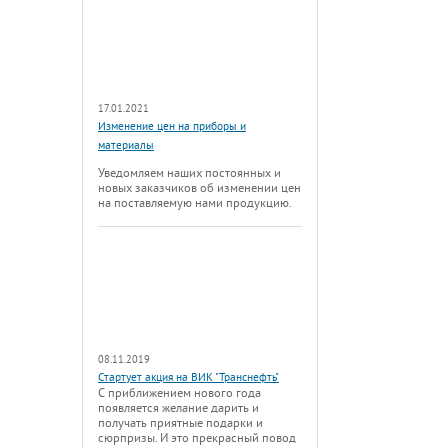
17.01.2021
Изменение цен на приборы и
материалы
Уведомляем наших постоянных и
новых заказчиков об изменении цен
на поставляемую нами продукцию.
08.11.2019
Стартует акция на ВИК "Транснефть"
С приближением нового года
появляется желание дарить и
получать приятные подарки и
сюрпризы. И это прекрасный повод