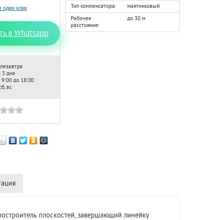
Тип компенсатора:
маятниковый
Рабочее
до 30 м
расстояние:
ть в Whatsapp
лезавтра
 3 дня
 9:00 до 18:00
б, вс
…
тация
остроитель плоскостей, завершающий линейку