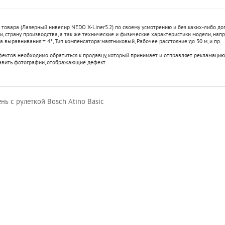
 товара (Лазерный нивелир NEDO X-Liner5.2) по своему усмотрению и без каких-либо д
, страну производства, а так же технические и физические характеристики модели, напр
а выравнивания:
± 4°
,
Тип компенсатора:
маятниковый
,
Рабочее расстояние:
до 30 м
, и пр.
фектов необходимо обратиться к продавцу, который принимает и отправляет рекламацию
авить фотографии, отображающие дефект.
ь с рулеткой Bosch Atino Basic