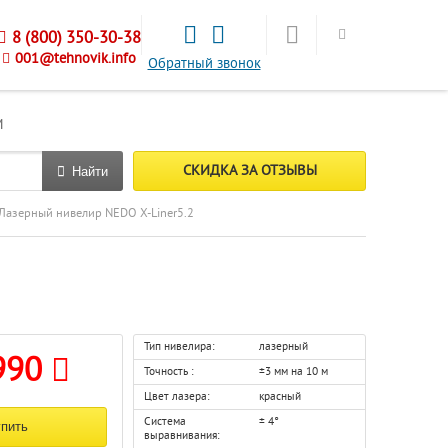
8 (800) 350-30-38
001@tehnovik.info
Обратный звонок
М
СКИДКА ЗА ОТЗЫВЫ
Найти
Лазерный нивелир NEDO X-Liner5.2
Тип нивелира:
лазерный
990
Точность :
±3 мм на 10 м
Цвет лазера:
красный
Система
± 4°
выравнивания: