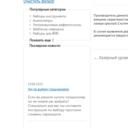
Очистить фильтр
Популярные категории
Производитель данного
Наборы инструмента
внешние характеристики
Анемометры
лазера:
красный
,
Систем
Ультразвуковые дефектоскопы
Шаблоны сварщика
В случае выявления де
Наборы для ВИК
рекомендуется предост
Показать еще
Последние новости
← Лазерный уровен
19.06.2023
Гид по выбору толщиномера
Если вы решили купить толщиномер,
но не знаете как выбрать?
Специально для вас мы составили
инструкцию по выбору простыми
словами, переходите...