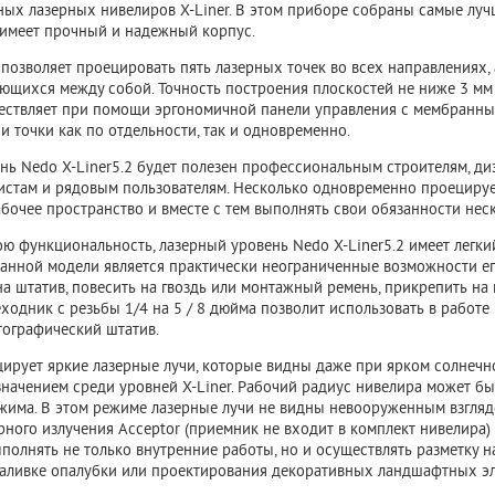
ых лазерных нивелиров X-Liner. В этом приборе собраны самые луч
 имеет прочный и надежный корпус.
 позволяет проецировать пять лазерных точек во всех направлениях,
ающихся между собой. Точность построения плоскостей не ниже 3 мм 
ствляет при помощи эргономичной панели управления с мембранны
и точки как по отдельности, так и одновременно.
нь Nedo
X-Liner5.2 будет полезен профессиональным строителям, д
истам и рядовым пользователям. Несколько одновременно проециру
абочее пространство и вместе с тем выполнять свои обязанности не
ою функциональность,
лазерный уровень
Nedo X-Liner5.2 имеет легк
анной модели является практически неограниченные возможности ег
на штатив, повесить на гвоздь или монтажный ремень, прикрепить н
ходник с резьбы 1/4 на 5 / 8 дюйма позволит использовать в работе 
ографический штатив.
цирует яркие лазерные лучи, которые видны даже при ярком солнечном
начением среди уровней X-Liner. Рабочий радиус нивелира может бы
жима. В этом режиме лазерные лучи не видны невооруженным взгляд
ного излучения Acceptor (приемник не входит в комплект нивелира) 
ыполнять не только внутренние работы, но и осуществлять разметку 
заливке опалубки или проектирования декоративных ландшафтных эл