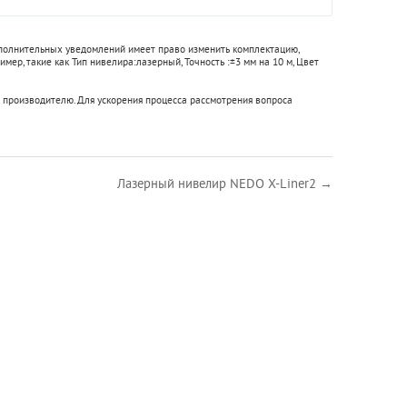
ополнительных уведомлений имеет право изменить комплектацию,
имер, такие как
Тип нивелира:
лазерный
,
Точность :
±3 мм на 10 м
,
Цвет
 производителю. Для ускорения процесса рассмотрения вопроса
Лазерный нивелир NEDO X-Liner2 →