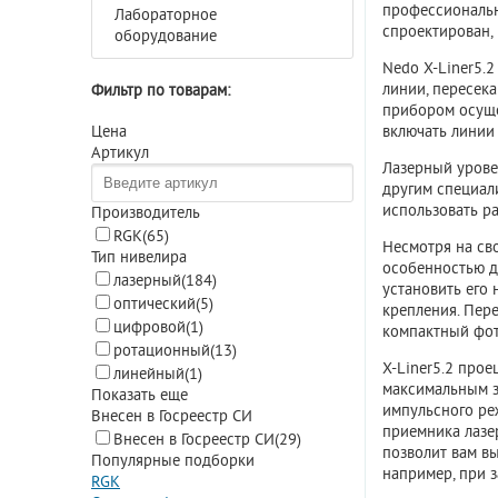
профессиональн
Лабораторное
спроектирован,
оборудование
Nedo X-Liner5.2
линии, пересек
Фильтр по товарам:
прибором осуще
включать линии 
Цена
Артикул
Лазерный урове
другим специал
использовать р
Производитель
RGK
(65)
Несмотря на св
Тип нивелира
особенностью д
лазерный
(184)
установить его 
оптический
(5)
крепления. Пере
цифровой
(1)
компактный фот
ротационный
(13)
X-Liner5.2 прое
линейный
(1)
максимальным з
Показать еще
импульсного ре
Внесен в Госреестр СИ
приемника лазер
Внесен в Госреестр СИ
(29)
позволит вам в
Популярные подборки
например, при 
RGK