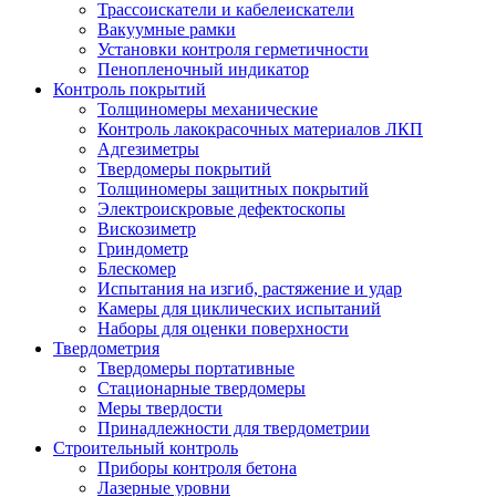
Трассоискатели и кабелеискатели
Вакуумные рамки
Установки контроля герметичности
Пенопленочный индикатор
Контроль покрытий
Толщиномеры механические
Контроль лакокрасочных материалов ЛКП
Адгезиметры
Твердомеры покрытий
Толщиномеры защитных покрытий
Электроискровые дефектоскопы
Вискозиметр
Гриндометр
Блескомер
Испытания на изгиб, растяжение и удар
Камеры для циклических испытаний
Наборы для оценки поверхности
Твердометрия
Твердомеры портативные
Стационарные твердомеры
Меры твердости
Принадлежности для твердометрии
Строительный контроль
Приборы контроля бетона
Лазерные уровни