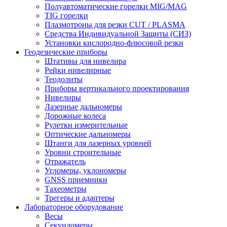
Полуавтоматические горелки MIG/MAG
TIG горелки
Плазмотроны для резки CUT / PLASMA
Средства Индивидуальной Защиты (СИЗ)
Установки кислородно-флюсовой резки
Геодезические приборы
Штативы для нивелира
Рейки нивелирные
Теодолиты
Приборы вертикального проектирования
Нивелиры
Лазерные дальномеры
Дорожные колеса
Рулетки измерительные
Оптические дальномеры
Штанги для лазерных уровней
Уровни строительные
Отражатель
Угломеры, уклономеры
GNSS приемники
Тахеометры
Трегеры и адаптеры
Лабораторное оборудование
Весы
Секундомеры