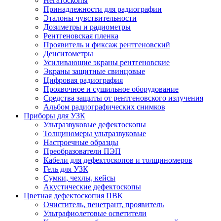
Негатоскопы
Принадлежности для радиографии
Эталоны чувствительности
Дозиметры и радиометры
Рентгеновская пленка
Проявитель и фиксаж рентгеновский
Денситометры
Усиливающие экраны рентгеновские
Экраны защитные свинцовые
Цифровая радиография
Проявочное и сушильное оборудование
Средства защиты от рентгеновского излучения
Альбом радиографических снимков
Приборы для УЗК
Ультразвуковые дефектоскопы
Толщиномеры ультразвуковые
Настроечные образцы
Преобразователи ПЭП
Кабели для дефектоскопов и толщиномеров
Гель для УЗК
Сумки, чехлы, кейсы
Акустические дефектоскопы
Цветная дефектоскопия ПВК
Очиститель, пенетрант, проявитель
Ультрафиолетовые осветители