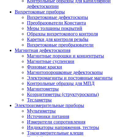
Контрольные образцы для капиллярной
дефектоскопии
Вихретоковые приборы
Вихретоковые дефектоскопы
Преобразователи Константа
Меры толщины покрытий
Образцы вихретокового контроля
Каретки для контроля резьбы
Вихретоковые преобразователи
Магнитная дефектоскопия
Магнитные порошки и концентраты
Магнитные суспензии
Фоновые краски
Магнитопорошковые дефектоскопы
Электромагниты и постоянные магниты
Контрольные образцы для МПД
Магнитометры
Коэрцитиметры (структуроскопы)
Тесламетры
Электроизмерительные приборы
Мультиметры
Источники питания
Измерители сопротивления
Индикаторы напряжения, тестеры
Токоизмерительные клещи