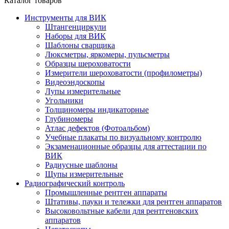
Каталог товаров
Инструменты для ВИК
Штангенциркули
Наборы для ВИК
Шаблоны сварщика
Люксметры, яркомеры, пульсметры
Образцы шероховатости
Измерители шероховатости (профилометры)
Видеоэндоскопы
Лупы измерительные
Угольники
Толщиномеры индикаторные
Глубиномеры
Атлас дефектов (Фотоальбом)
Учебные плакаты по визуальному контролю
Экзаменационные образцы для аттестации по
ВИК
Радиусные шаблоны
Щупы измерительные
Радиографический контроль
Промышленные рентген аппараты
Штативы, пауки и тележки для рентген аппаратов
Высоковольтные кабели для рентгеновских
аппаратов