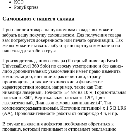
КСЭ
PonyExpress
Самовывоз с нашего склада
При наличии товара на нужном вам складе, вы можете
забрать вашу покупку самовывозом. Для получения товара
вам потребуется доверенность или печать организации. Так
же вы можете вызвать любую транспортную компанию на
наш склад для забора груза.
Производитель данного товара (Лазерный нивелир Bosch
UniversalLevel 360 Solo) по своему усмотрению и без каких-
либо дополнительных уведомлений имеет право изменить
комплектацию, внешние характеристики, страну
производства, а так же технические и физические
характеристики модели, например, такие как
Тип
нивелира:
лазерный
,
Точность :
±4 мм на 10 м
,
Горизонтальная
плоскость:
360°
,
Вертикальная плоскость:
120º
,
Цвет
лазера:
зеленый
,
Диапазон самовыравнивания:
±4°
,
Тип
компенсатора:
маятниковый
,
Источник питания:
4 x 1,5 В LR6
(AA)
,
Продолжительность работы от батареи:
до 4 ч
, и пр.
В случае выявления дефектов необходимо обратиться к
продавцу, который принимает и отправляет рекламацию