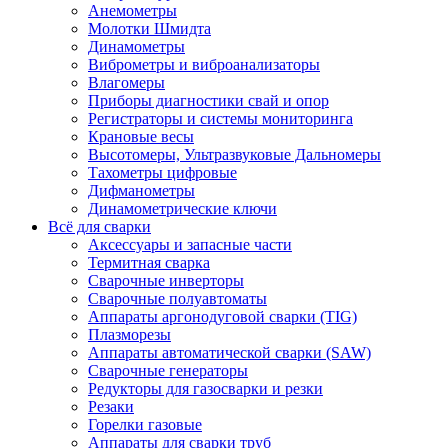
Анемометры
Молотки Шмидта
Динамометры
Виброметры и виброанализаторы
Влагомеры
Приборы диагностики свай и опор
Регистраторы и системы мониторинга
Крановые весы
Высотомеры, Ультразвуковые Дальномеры
Тахометры цифровые
Дифманометры
Динамометрические ключи
Всё для сварки
Аксессуары и запасные части
Термитная сварка
Сварочные инверторы
Сварочные полуавтоматы
Аппараты аргонодуговой сварки (TIG)
Плазморезы
Аппараты автоматической сварки (SAW)
Сварочные генераторы
Редукторы для газосварки и резки
Резаки
Горелки газовые
Аппараты для сварки труб