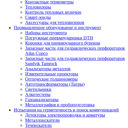
Контактные термометры
Тепловизоры
Контроль тепловых величин
Смарт-зонды
Аксессуары для тепловизоров
Промышленное оборудование и инструмент
Наборы инструмента
Погружные пневмоударники DTH
Коронки для пневмоударного бурения
Запасные части для гидравлических перфораторов
Atlas Copco
Запасные части для гидравлических перфораторов
Sandvik Tamrock
Анализаторы металлов
Измерительные проекторы
Оптические толщиномеры
Автотрансформаторы (Латры)
Светильники
Алкотестеры
Газоанализаторы
Металлография и пробоподготовка
Испытания на герметичность и поиск коммуникаций
Детекторы электропроводки и арматуры
Металлоискатели
Течеискатели