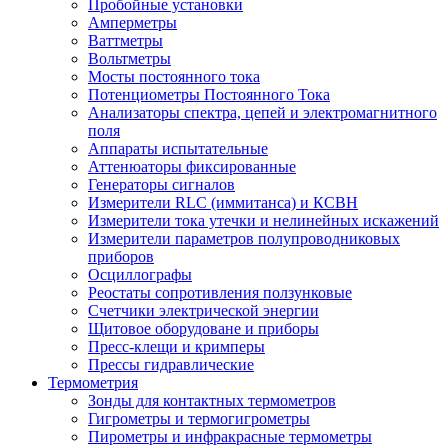
Пробойные установки
Амперметры
Ваттметры
Вольтметры
Мосты постоянного тока
Потенциометры Постоянного Тока
Анализаторы спектра, цепей и электромагнитного
поля
Аппараты испытательные
Аттенюаторы фиксированные
Генераторы сигналов
Измерители RLC (иммитанса) и КСВН
Измерители тока утечки и нелинейных искажений
Измерители параметров полупроводниковых
приборов
Осциллографы
Реостаты сопротивления ползунковые
Счетчики электрической энергии
Щитовое оборудоване и приборы
Пресс-клещи и кримперы
Прессы гидравлические
Термометрия
Зонды для контактных термометров
Гигрометры и термогигрометры
Пирометры и инфракрасные термометры