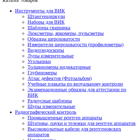
Каталог товаров
Инструменты для ВИК
Штангенциркули
Наборы для ВИК
Шаблоны сварщика
Люксметры, яркомеры, пульсметры
Образцы шероховатости
Измерители шероховатости (профилометры)
Видеоэндоскопы
Лупы измерительные
Угольники
Толщиномеры индикаторные
Глубиномеры
Атлас дефектов (Фотоальбом)
Учебные плакаты по визуальному контролю
Экзаменационные образцы для аттестации по
ВИК
Радиусные шаблоны
Щупы измерительные
Радиографический контроль
Промышленные рентген аппараты
Штативы, пауки и тележки для рентген аппаратов
Высоковольтные кабели для рентгеновских
аппаратов