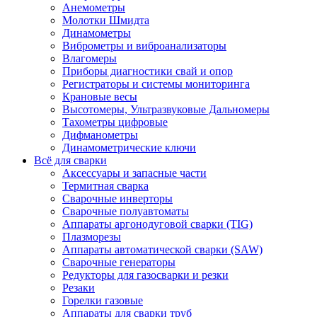
Анемометры
Молотки Шмидта
Динамометры
Виброметры и виброанализаторы
Влагомеры
Приборы диагностики свай и опор
Регистраторы и системы мониторинга
Крановые весы
Высотомеры, Ультразвуковые Дальномеры
Тахометры цифровые
Дифманометры
Динамометрические ключи
Всё для сварки
Аксессуары и запасные части
Термитная сварка
Сварочные инверторы
Сварочные полуавтоматы
Аппараты аргонодуговой сварки (TIG)
Плазморезы
Аппараты автоматической сварки (SAW)
Сварочные генераторы
Редукторы для газосварки и резки
Резаки
Горелки газовые
Аппараты для сварки труб