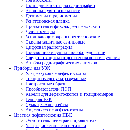
Негатоскопы
Принадлежности для радиографии
Эталоны чувствительности
Дозиметры и радиометры
Рентгеновская пленка
Проявитель и фиксаж рентгеновский
Денситометры
Усиливающие экраны рентгеновские
Экраны защитные свинцовые
Цифровая радиография
Проявочное и сушильное оборудование
Средства защиты от рентгеновского излучения
Альбом радиографических снимков
Приборы для УЗК
Ультразвуковые дефектоскопы
Толщиномеры ультразвуковые
Настроечные образцы
Преобразователи ПЭП
Кабели для дефектоскопов и толщиномеров
Гель для УЗК
Сумки, чехлы, кейсы
Акустические дефектоскопы
Цветная дефектоскопия ПВК
Очиститель, пенетрант, проявитель
Ультрафиолетовые осветители