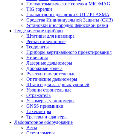
Полуавтоматические горелки MIG/MAG
TIG горелки
Плазмотроны для резки CUT / PLASMA
Средства Индивидуальной Защиты (СИЗ)
Установки кислородно-флюсовой резки
Геодезические приборы
Штативы для нивелира
Рейки нивелирные
Теодолиты
Приборы вертикального проектирования
Нивелиры
Лазерные дальномеры
Дорожные колеса
Рулетки измерительные
Оптические дальномеры
Штанги для лазерных уровней
Уровни строительные
Отражатель
Угломеры, уклономеры
GNSS приемники
Тахеометры
Трегеры и адаптеры
Лабораторное оборудование
Весы
Секундомеры