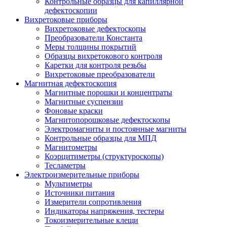
Контрольные образцы для капиллярной
дефектоскопии
Вихретоковые приборы
Вихретоковые дефектоскопы
Преобразователи Константа
Меры толщины покрытий
Образцы вихретокового контроля
Каретки для контроля резьбы
Вихретоковые преобразователи
Магнитная дефектоскопия
Магнитные порошки и концентраты
Магнитные суспензии
Фоновые краски
Магнитопорошковые дефектоскопы
Электромагниты и постоянные магниты
Контрольные образцы для МПД
Магнитометры
Коэрцитиметры (структуроскопы)
Тесламетры
Электроизмерительные приборы
Мультиметры
Источники питания
Измерители сопротивления
Индикаторы напряжения, тестеры
Токоизмерительные клещи