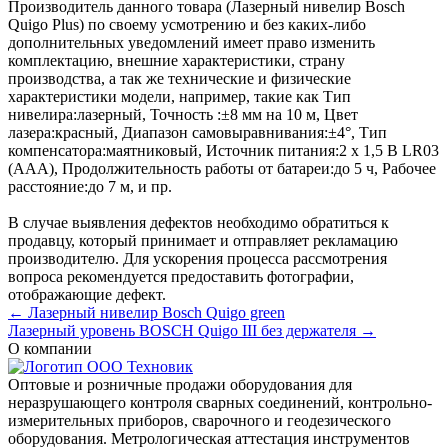
Производитель данного товара (Лазерный нивелир Bosch
Quigo Plus) по своему усмотрению и без каких-либо
дополнительных уведомлений имеет право изменить
комплектацию, внешние характеристики, страну
производства, а так же технические и физические
характеристики модели, например, такие как
Тип
нивелира:
лазерный
,
Точность :
±8 мм на 10 м
,
Цвет
лазера:
красный
,
Диапазон самовыравнивания:
±4°
,
Тип
компенсатора:
маятниковый
,
Источник питания:
2 x 1,5 В LR03
(AAA)
,
Продолжительность работы от батареи:
до 5 ч
,
Рабочее
расстояние:
до 7 м
, и пр.
В случае выявления дефектов необходимо обратиться к
продавцу, который принимает и отправляет рекламацию
производителю. Для ускорения процесса рассмотрения
вопроса рекомендуется предоставить фотографии,
отображающие дефект.
← Лазерный нивелир Bosch Quigo green
Лазерный уровень BOSCH Quigo III без держателя →
О компании
Оптовые и розничные продажи оборудования для
неразрушающего контроля сварных соединений, контрольно-
измерительных приборов, сварочного и геодезического
оборудования. Метрологическая аттестация инструментов