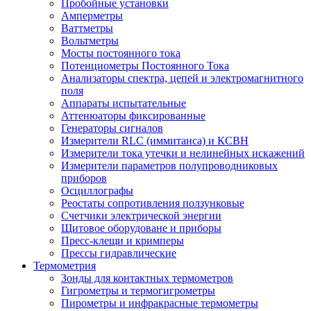
Пробойные установки
Амперметры
Ваттметры
Вольтметры
Мосты постоянного тока
Потенциометры Постоянного Тока
Анализаторы спектра, цепей и электромагнитного
поля
Аппараты испытательные
Аттенюаторы фиксированные
Генераторы сигналов
Измерители RLC (иммитанса) и КСВН
Измерители тока утечки и нелинейных искажений
Измерители параметров полупроводниковых
приборов
Осциллографы
Реостаты сопротивления ползунковые
Счетчики электрической энергии
Щитовое оборудоване и приборы
Пресс-клещи и кримперы
Прессы гидравлические
Термометрия
Зонды для контактных термометров
Гигрометры и термогигрометры
Пирометры и инфракрасные термометры