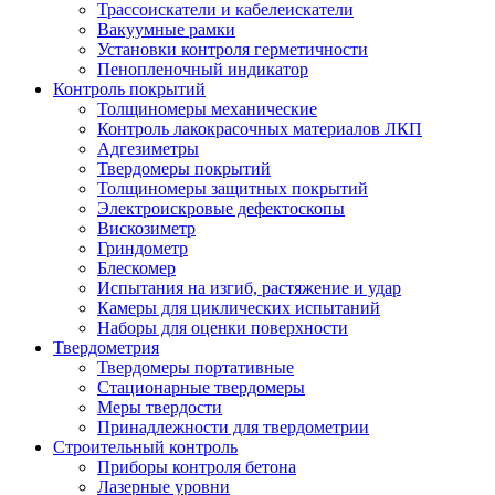
Трассоискатели и кабелеискатели
Вакуумные рамки
Установки контроля герметичности
Пенопленочный индикатор
Контроль покрытий
Толщиномеры механические
Контроль лакокрасочных материалов ЛКП
Адгезиметры
Твердомеры покрытий
Толщиномеры защитных покрытий
Электроискровые дефектоскопы
Вискозиметр
Гриндометр
Блескомер
Испытания на изгиб, растяжение и удар
Камеры для циклических испытаний
Наборы для оценки поверхности
Твердометрия
Твердомеры портативные
Стационарные твердомеры
Меры твердости
Принадлежности для твердометрии
Строительный контроль
Приборы контроля бетона
Лазерные уровни