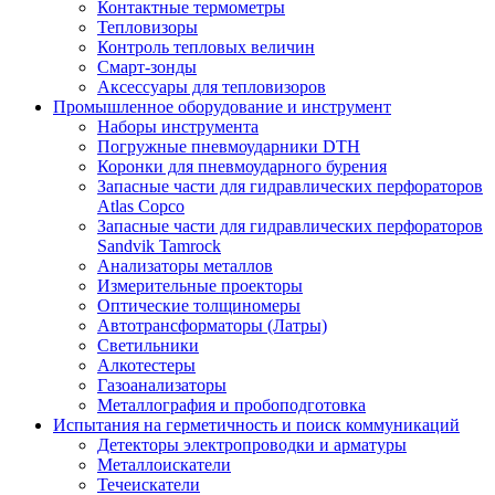
Контактные термометры
Тепловизоры
Контроль тепловых величин
Смарт-зонды
Аксессуары для тепловизоров
Промышленное оборудование и инструмент
Наборы инструмента
Погружные пневмоударники DTH
Коронки для пневмоударного бурения
Запасные части для гидравлических перфораторов
Atlas Copco
Запасные части для гидравлических перфораторов
Sandvik Tamrock
Анализаторы металлов
Измерительные проекторы
Оптические толщиномеры
Автотрансформаторы (Латры)
Светильники
Алкотестеры
Газоанализаторы
Металлография и пробоподготовка
Испытания на герметичность и поиск коммуникаций
Детекторы электропроводки и арматуры
Металлоискатели
Течеискатели