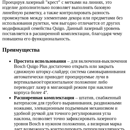
Проецируя лазерный "крест" с метками на линиях, это
изделие дополнительно позволяет выполнять базовую
линейную разметку, а также контролировать разность
промежутков между элементами декора или предметами без
использования рулетки, чем выгодно отличается от других
модификаций семейства Quigo. Данный лазерный уровень
поставляется в расширенной комплектации, благодаря чему
повышена его функциональность.
Преимущества
Простота использования
– для включения-выключения
Bosch Quigo Plus достаточно открыть или закрыть
сдвижную шторку-слайдер; система самовыравнивания
автоматически приводит проецируемые лучи в
вертикальное/горизонтальное положение либо
переводит лазер в мигающий режим при наклоне
корпуса более 4°.
Расширенная комплектация
– штатив, снабженный
ватерпасом для грубого выравнивания, раздвижными
ножками, элевационным подъемным механизмом и
удобной ручкой для точного регулирования угла
наклона, позволяет точно зафиксировать
лазерного
уровня Bosch
в нужном положении, а визирная марка
дает возможность контролировать перпендикулярность