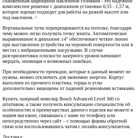
снабженным шарнирной наклонной головкой - это надежное
комплексное решение с диапазоном установки 0,55 - 1,57 м,
которое хорошо подходит для работы на разной высоте или
под наклоном. >
Вертикальные лучи перекрещиваются на потолке, благодаря
чему можно легко получить точку зенита. Автоматическое
выравнивание в диапазоне ±4° обеспечивает четкие линии
при выставлении устройства на неровной поверхности или в
местах с вибрационными нагрузками. В случае
разгоризонтовки плоскости
лазерного уровня
начинают
мерцать, оповещая о возможных ошибках.
При необходимости проекции, которые в данный момент не
нужны, можно отключить для экономии энергии. Корпус
выполнен из прочного пластика, торцы и углы
дополнительно защищены от падений резиновыми вставками.
Купить лазерный нивелир Bosch Advanced Level 360 со
штативом, а также получить консультацию специалистов об
особенностях и преимуществах данного изделия вы можете в
нашем
магазине, связавшись с нами по телефону или
непосредственно через сайт – с помощью формы обратной
связи или воспользовавшись чатом с онлайн-консультантом.
Доставка: