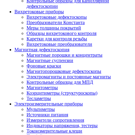
Контрольные образцы для капиллярной
дефектоскопии
Вихретоковые приборы
Вихретоковые дефектоскопы
Преобразователи Константа
Меры толщины покрытий
Образцы вихретокового контроля
Каретки для контроля резьбы
Вихретоковые преобразователи
Магнитная дефектоскопия
Магнитные порошки и концентраты
Магнитные суспензии
Фоновые краски
Магнитопорошковые дефектоскопы
Электромагниты и постоянные магниты
Контрольные образцы для МПД
Магнитометры
Коэрцитиметры (структуроскопы)
Тесламетры
Электроизмерительные приборы
Мультиметры
Источники питания
Измерители сопротивления
Индикаторы напряжения, тестеры
Токоизмерительные клещи