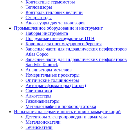
Контактные термометры
Тепловизоры
Контроль тепловых величин
Смарт-зонды
Аксессуары для тепловизоров
Промышленное оборудование и инструмент
Наборы инструмента
Погружные пневмоударники DTH
Коронки для пневмоударного бурения
Запасные части для гидравлических перфораторов
Atlas Copco
Запасные части для гидравлических перфораторов
Sandvik Tamrock
Анализаторы металлов
Измерительные проекторы
Оптические толщиномеры
Автотрансформаторы (Латры)
Светильники
Алкотестеры
Газоанализаторы
Металлография и пробоподготовка
Испытания на герметичность и поиск коммуникаций
Детекторы электропроводки и арматуры
Металлоискатели
Течеискатели