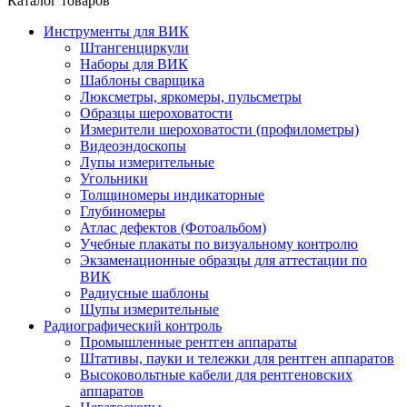
Каталог товаров
Инструменты для ВИК
Штангенциркули
Наборы для ВИК
Шаблоны сварщика
Люксметры, яркомеры, пульсметры
Образцы шероховатости
Измерители шероховатости (профилометры)
Видеоэндоскопы
Лупы измерительные
Угольники
Толщиномеры индикаторные
Глубиномеры
Атлас дефектов (Фотоальбом)
Учебные плакаты по визуальному контролю
Экзаменационные образцы для аттестации по
ВИК
Радиусные шаблоны
Щупы измерительные
Радиографический контроль
Промышленные рентген аппараты
Штативы, пауки и тележки для рентген аппаратов
Высоковольтные кабели для рентгеновских
аппаратов