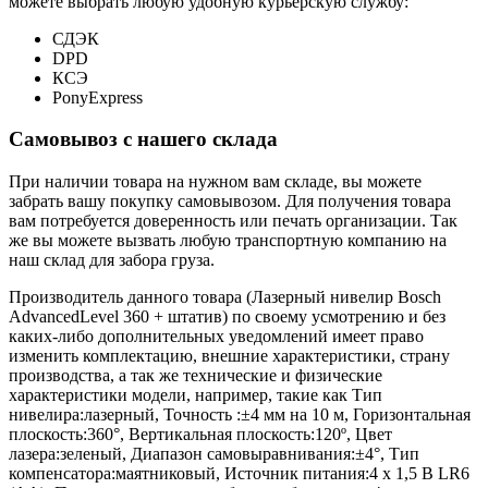
можете выбрать любую удобную курьерскую службу:
СДЭК
DPD
КСЭ
PonyExpress
Самовывоз с нашего склада
При наличии товара на нужном вам складе, вы можете
забрать вашу покупку самовывозом. Для получения товара
вам потребуется доверенность или печать организации. Так
же вы можете вызвать любую транспортную компанию на
наш склад для забора груза.
Производитель данного товара (Лазерный нивелир Bosch
AdvancedLevel 360 + штатив) по своему усмотрению и без
каких-либо дополнительных уведомлений имеет право
изменить комплектацию, внешние характеристики, страну
производства, а так же технические и физические
характеристики модели, например, такие как
Тип
нивелира:
лазерный
,
Точность :
±4 мм на 10 м
,
Горизонтальная
плоскость:
360°
,
Вертикальная плоскость:
120º
,
Цвет
лазера:
зеленый
,
Диапазон самовыравнивания:
±4°
,
Тип
компенсатора:
маятниковый
,
Источник питания:
4 x 1,5 В LR6