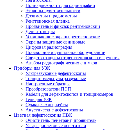
Негатоскопы
Принадлежности для радиографии
Эталоны чувствительности
Дозиметры и радиометры
Рентгеновская пленка
Проявитель и фиксаж рентгеновский
Денситометры
Усиливающие экраны рентгеновские
Экраны защитные свинцовые
Цифровая радиография
Проявочное и сушильное оборудование
Средства защиты от рентгеновского излучения
Альбом радиографических снимков
Приборы для УЗК
Ультразвуковые дефектоскопы
Толщиномеры ультразвуковые
Настроечные образцы
Преобразователи ПЭП
Кабели для дефектоскопов и толщиномеров
Гель для УЗК
Сумки, чехлы, кейсы
Акустические дефектоскопы
Цветная дефектоскопия ПВК
Очиститель, пенетрант, проявитель
Ультрафиолетовые осветители