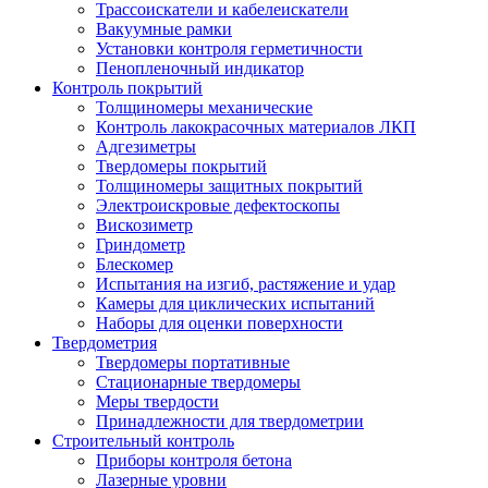
Трассоискатели и кабелеискатели
Вакуумные рамки
Установки контроля герметичности
Пенопленочный индикатор
Контроль покрытий
Толщиномеры механические
Контроль лакокрасочных материалов ЛКП
Адгезиметры
Твердомеры покрытий
Толщиномеры защитных покрытий
Электроискровые дефектоскопы
Вискозиметр
Гриндометр
Блескомер
Испытания на изгиб, растяжение и удар
Камеры для циклических испытаний
Наборы для оценки поверхности
Твердометрия
Твердомеры портативные
Стационарные твердомеры
Меры твердости
Принадлежности для твердометрии
Строительный контроль
Приборы контроля бетона
Лазерные уровни