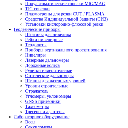
Полуавтоматические горелки MIG/MAG
TIG горелки
Плазмотроны для резки CUT / PLASMA
Средства Индивидуальной Защиты (СИЗ)
Установки кислородно-флюсовой резки
Геодезические приборы
Штативы для нивелира
Рейки нивелирные
Теодолиты
Приборы вертикального проектирования
Нивелиры
Лазерные дальномеры
Дорожные колеса
Рулетки измерительные
Оптические дальномеры
Штанги для лазерных уровней
Уровни строительные
Отражатель
Угломеры, уклономеры
GNSS приемники
Тахеометры
Трегеры и адаптеры
Лабораторное оборудование
Весы
Секундомеры