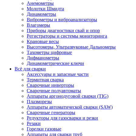
Анемометры
Молотки Шмидта
Динамометры
Виброметры и виброанализаторы
Влагомеры
Приборы диагностики свай и опор
Регистраторы и системы мониторинга
Крановые весы
Высотомеры, Ультразвуковые Дальномеры
Тахометры цифровые
Дифманометры
Динамометрические ключи
Всё для сварки
Аксессуары и запасные части
Термитная сварка
Сварочные инверторы
Сварочные полуавтоматы
Аппараты аргонодуговой сварки (TIG)
Плазморезы
Аппараты автоматической сварки (SAW)
Сварочные генераторы
Редукторы для газосварки и резки
Резаки
Горелки газовые
Аппараты для сварки труб