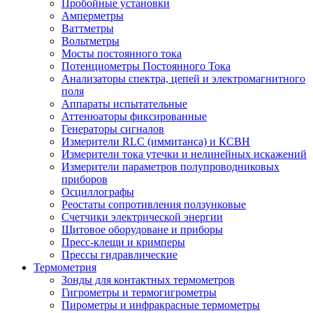
Пробойные установки
Амперметры
Ваттметры
Вольтметры
Мосты постоянного тока
Потенциометры Постоянного Тока
Анализаторы спектра, цепей и электромагнитного
поля
Аппараты испытательные
Аттенюаторы фиксированные
Генераторы сигналов
Измерители RLC (иммитанса) и КСВН
Измерители тока утечки и нелинейных искажений
Измерители параметров полупроводниковых
приборов
Осциллографы
Реостаты сопротивления ползунковые
Счетчики электрической энергии
Щитовое оборудоване и приборы
Пресс-клещи и кримперы
Прессы гидравлические
Термометрия
Зонды для контактных термометров
Гигрометры и термогигрометры
Пирометры и инфракрасные термометры