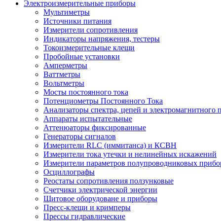
Электроизмерительные приборы
Мультиметры
Источники питания
Измерители сопротивления
Индикаторы напряжения, тестеры
Токоизмерительные клещи
Пробойные установки
Амперметры
Ваттметры
Вольтметры
Мосты постоянного тока
Потенциометры Постоянного Тока
Анализаторы спектра, цепей и электромагнитного 
Аппараты испытательные
Аттенюаторы фиксированные
Генераторы сигналов
Измерители RLC (иммитанса) и КСВН
Измерители тока утечки и нелинейных искажений
Измерители параметров полупроводниковых прибо
Осциллографы
Реостаты сопротивления ползунковые
Счетчики электрической энергии
Щитовое оборудоване и приборы
Пресс-клещи и кримперы
Прессы гидравлические