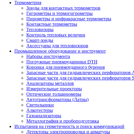
Термометрия
Зонды для контактных термометров
Гигрометры и термогигрометры
Пирометры и инфракрасные термометры
Контактные термометры
Тепловизоры
Контроль тепловых величин
Смарт-зонды
Аксессуары для тепловизоров
Промышленное оборудование и инструмент
Наборы инструмента
Погружные пневмоударники DTH
Коронки для пневмоударного бурения
Запасные части для гидравлических перфораторов A
Запасные части для гидравлических перфораторов S
Анализаторы металлов
Измерительные проекторы
Оптические толщиномеры
Автотрансформаторы (Латры)
Светильники
Алкотестеры
Газоанализаторы
Металлография и пробоподготовка
Испытания на герметичность и поиск коммуникаций
Детекторы электропроводки и арматуры