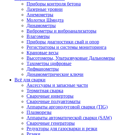
Приборы контроля бетона
Лазерные уровни
Анемометры
Молотки Шмидта
Динамометры
Виброметры и виброанализаторы
Влагомеры
Приборы диагностики свай и опор
Регистраторы и системы мониторинга
Крановые весы
Высотомеры, Ультразвуковые Дальномеры
Тахометры цифровые
Дифманометры
Динамометрические ключи
Всё для сварки
Аксессуары и запасные части
Термитная сварка
Сварочные инверторы
Сварочные полуавтоматы
Аппараты аргонодуговой сварки (TIG)
Плазморезы
Аппараты автоматической сварки (SAW)
Сварочные генераторы
Редукторы для газосварки и резки
Резаки