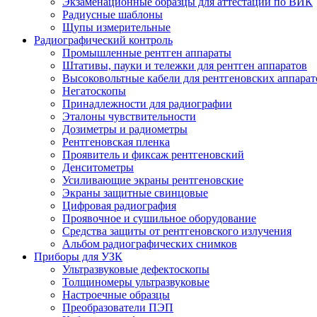
Экзаменационные образцы для аттестации по ВИК
Радиусные шаблоны
Щупы измерительные
Радиографический контроль
Промышленные рентген аппараты
Штативы, пауки и тележки для рентген аппаратов
Высоковольтные кабели для рентгеновских аппарат
Негатоскопы
Принадлежности для радиографии
Эталоны чувствительности
Дозиметры и радиометры
Рентгеновская пленка
Проявитель и фиксаж рентгеновский
Денситометры
Усиливающие экраны рентгеновские
Экраны защитные свинцовые
Цифровая радиография
Проявочное и сушильное оборудование
Средства защиты от рентгеновского излучения
Альбом радиографических снимков
Приборы для УЗК
Ультразвуковые дефектоскопы
Толщиномеры ультразвуковые
Настроечные образцы
Преобразователи ПЭП