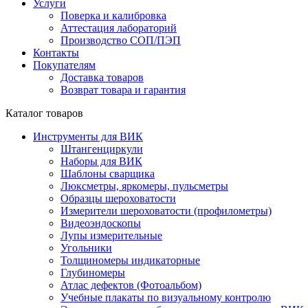
Услуги
Поверка и калибровка
Аттестация лабораторий
Производство СОП/ПЭП
Контакты
Покупателям
Доставка товаров
Возврат товара и гарантия
Каталог товаров
Инструменты для ВИК
Штангенциркули
Наборы для ВИК
Шаблоны сварщика
Люксметры, яркомеры, пульсметры
Образцы шероховатости
Измерители шероховатости (профилометры)
Видеоэндоскопы
Лупы измерительные
Угольники
Толщиномеры индикаторные
Глубиномеры
Атлас дефектов (Фотоальбом)
Учебные плакаты по визуальному контролю