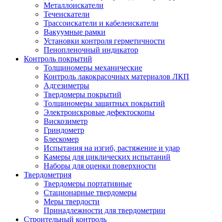
Металлоискатели
Течеискатели
Трассоискатели и кабелеискатели
Вакуумные рамки
Установки контроля герметичности
Пенопленочный индикатор
Контроль покрытий
Толщиномеры механические
Контроль лакокрасочных материалов ЛКП
Адгезиметры
Твердомеры покрытий
Толщиномеры защитных покрытий
Электроискровые дефектоскопы
Вискозиметр
Гриндометр
Блескомер
Испытания на изгиб, растяжение и удар
Камеры для циклических испытаний
Наборы для оценки поверхности
Твердометрия
Твердомеры портативные
Стационарные твердомеры
Меры твердости
Принадлежности для твердометрии
Строительный контроль