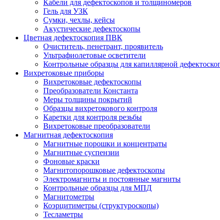
Кабели для дефектоскопов и толщиномеров
Гель для УЗК
Сумки, чехлы, кейсы
Акустические дефектоскопы
Цветная дефектоскопия ПВК
Очиститель, пенетрант, проявитель
Ультрафиолетовые осветители
Контрольные образцы для капиллярной дефектоско
Вихретоковые приборы
Вихретоковые дефектоскопы
Преобразователи Константа
Меры толщины покрытий
Образцы вихретокового контроля
Каретки для контроля резьбы
Вихретоковые преобразователи
Магнитная дефектоскопия
Магнитные порошки и концентраты
Магнитные суспензии
Фоновые краски
Магнитопорошковые дефектоскопы
Электромагниты и постоянные магниты
Контрольные образцы для МПД
Магнитометры
Коэрцитиметры (структуроскопы)
Тесламетры