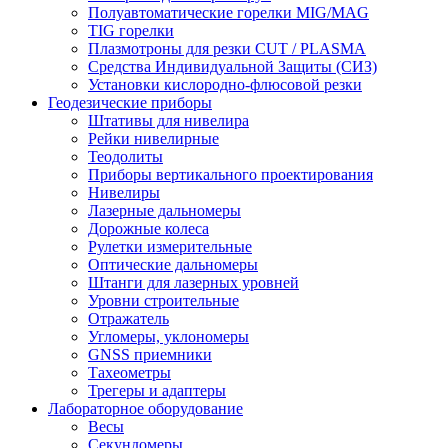
Полуавтоматические горелки MIG/MAG
TIG горелки
Плазмотроны для резки CUT / PLASMA
Средства Индивидуальной Защиты (СИЗ)
Установки кислородно-флюсовой резки
Геодезические приборы
Штативы для нивелира
Рейки нивелирные
Теодолиты
Приборы вертикального проектирования
Нивелиры
Лазерные дальномеры
Дорожные колеса
Рулетки измерительные
Оптические дальномеры
Штанги для лазерных уровней
Уровни строительные
Отражатель
Угломеры, уклономеры
GNSS приемники
Тахеометры
Трегеры и адаптеры
Лабораторное оборудование
Весы
Секундомеры