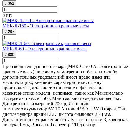
7 351
Хит!
МВК-Л-150 - Электронные крановые весы
7 267
МВК-Л-60 - Электронные крановые весы
7 680
Производитель данного товара (МВК-С-500 А - Электронные
крановые весы) по своему усмотрению и без каких-либо
дополнительных уведомлений имеет право изменить
комплектацию, внешние характеристики, страну
производства, а так же технические и физические
характеристики модели, например, такие как
Максимально
измеряемый вес, кг:
500
,
Минимально измеряемый вес:
4кг
,
Дискретность измерений:
200гр
,
Источник
питания:
Аккумулятор 6V/10 Ah или 4*АА 1,5V батареи
,
Тип
дисплея:
ультра-яркий LED, высота символов 25,4 мм
,
Дистанционное управление:
есть
,
Класс точности:
3
,
Заводская
поверка:
Есть
,
Внесен в Госреестр СИ:
да
, и пр.