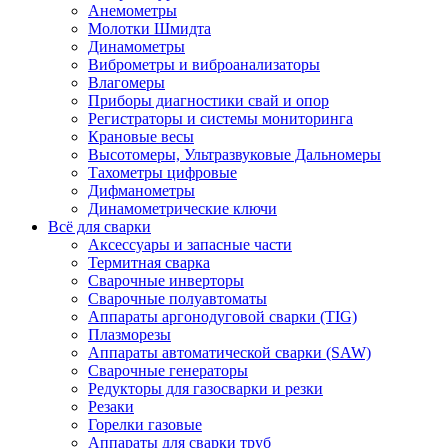
Анемометры
Молотки Шмидта
Динамометры
Виброметры и виброанализаторы
Влагомеры
Приборы диагностики свай и опор
Регистраторы и системы мониторинга
Крановые весы
Высотомеры, Ультразвуковые Дальномеры
Тахометры цифровые
Дифманометры
Динамометрические ключи
Всё для сварки
Аксессуары и запасные части
Термитная сварка
Сварочные инверторы
Сварочные полуавтоматы
Аппараты аргонодуговой сварки (TIG)
Плазморезы
Аппараты автоматической сварки (SAW)
Сварочные генераторы
Редукторы для газосварки и резки
Резаки
Горелки газовые
Аппараты для сварки труб