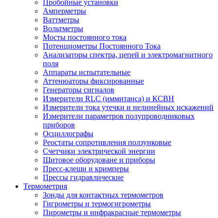
Пробойные установки
Амперметры
Ваттметры
Вольтметры
Мосты постоянного тока
Потенциометры Постоянного Тока
Анализаторы спектра, цепей и электромагнитного
поля
Аппараты испытательные
Аттенюаторы фиксированные
Генераторы сигналов
Измерители RLC (иммитанса) и КСВН
Измерители тока утечки и нелинейных искажений
Измерители параметров полупроводниковых
приборов
Осциллографы
Реостаты сопротивления ползунковые
Счетчики электрической энергии
Щитовое оборудоване и приборы
Пресс-клещи и кримперы
Прессы гидравлические
Термометрия
Зонды для контактных термометров
Гигрометры и термогигрометры
Пирометры и инфракрасные термометры