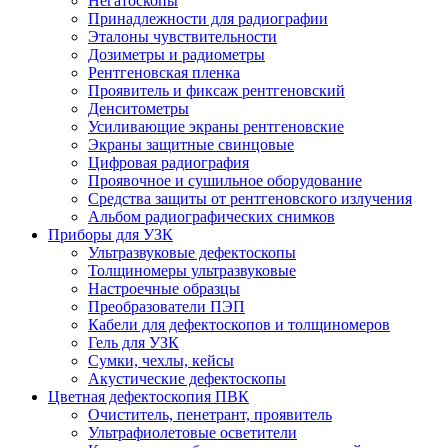
Негатоскопы
Принадлежности для радиографии
Эталоны чувствительности
Дозиметры и радиометры
Рентгеновская пленка
Проявитель и фиксаж рентгеновский
Денситометры
Усиливающие экраны рентгеновские
Экраны защитные свинцовые
Цифровая радиография
Проявочное и сушильное оборудование
Средства защиты от рентгеновского излучения
Альбом радиографических снимков
Приборы для УЗК
Ультразвуковые дефектоскопы
Толщиномеры ультразвуковые
Настроечные образцы
Преобразователи ПЭП
Кабели для дефектоскопов и толщиномеров
Гель для УЗК
Сумки, чехлы, кейсы
Акустические дефектоскопы
Цветная дефектоскопия ПВК
Очиститель, пенетрант, проявитель
Ультрафиолетовые осветители