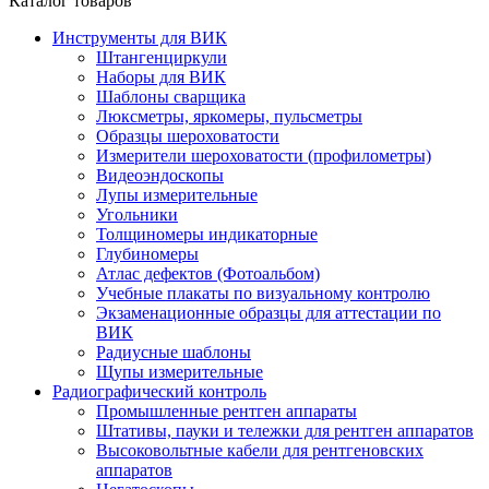
Каталог товаров
Инструменты для ВИК
Штангенциркули
Наборы для ВИК
Шаблоны сварщика
Люксметры, яркомеры, пульсметры
Образцы шероховатости
Измерители шероховатости (профилометры)
Видеоэндоскопы
Лупы измерительные
Угольники
Толщиномеры индикаторные
Глубиномеры
Атлас дефектов (Фотоальбом)
Учебные плакаты по визуальному контролю
Экзаменационные образцы для аттестации по
ВИК
Радиусные шаблоны
Щупы измерительные
Радиографический контроль
Промышленные рентген аппараты
Штативы, пауки и тележки для рентген аппаратов
Высоковольтные кабели для рентгеновских
аппаратов