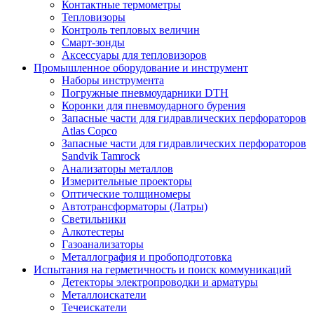
Контактные термометры
Тепловизоры
Контроль тепловых величин
Смарт-зонды
Аксессуары для тепловизоров
Промышленное оборудование и инструмент
Наборы инструмента
Погружные пневмоударники DTH
Коронки для пневмоударного бурения
Запасные части для гидравлических перфораторов
Atlas Copco
Запасные части для гидравлических перфораторов
Sandvik Tamrock
Анализаторы металлов
Измерительные проекторы
Оптические толщиномеры
Автотрансформаторы (Латры)
Светильники
Алкотестеры
Газоанализаторы
Металлография и пробоподготовка
Испытания на герметичность и поиск коммуникаций
Детекторы электропроводки и арматуры
Металлоискатели
Течеискатели