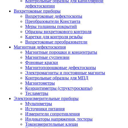
Контрольные образцы для капиллярной
дефектоскопии
Вихретоковые приборы
Вихретоковые дефектоскопы
Преобразователи Константа
Меры толщины покрытий
Образцы вихретокового контроля
Каретки для контроля резьбы
Вихретоковые преобразователи
Магнитная дефектоскопия
Магнитные порошки и концентраты
Магнитные суспензии
Фоновые краски
Магнитопорошковые дефектоскопы
Электромагниты и постоянные магниты
Контрольные образцы для МПД
Магнитометры
Коэрцитиметры (структуроскопы)
Тесламетры
Электроизмерительные приборы
Мультиметры
Источники питания
Измерители сопротивления
Индикаторы напряжения, тестеры
Токоизмерительные клещи