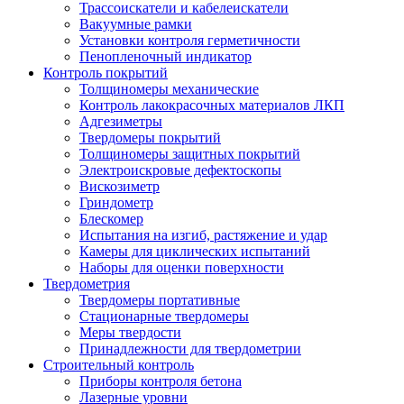
Трассоискатели и кабелеискатели
Вакуумные рамки
Установки контроля герметичности
Пенопленочный индикатор
Контроль покрытий
Толщиномеры механические
Контроль лакокрасочных материалов ЛКП
Адгезиметры
Твердомеры покрытий
Толщиномеры защитных покрытий
Электроискровые дефектоскопы
Вискозиметр
Гриндометр
Блескомер
Испытания на изгиб, растяжение и удар
Камеры для циклических испытаний
Наборы для оценки поверхности
Твердометрия
Твердомеры портативные
Стационарные твердомеры
Меры твердости
Принадлежности для твердометрии
Строительный контроль
Приборы контроля бетона
Лазерные уровни