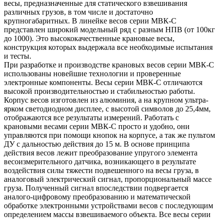
весы, предназначенные для статического взвешивания
различных грузов, в том числе и достаточно
крупногабаритных. В линейке весов серии МВК-С
представлен широкий модельный ряд с разным НПВ (от 100кг
до 1000). Это высококачественные крановые весы,
конструкция которых выдержала все необходимые испытания
и тесты.
При разработке и производстве крановых весов серии МВК-С
использованы новейшие технологии и проверенные
электронные компоненты. Весы серии МВК-С отличаются
высокой производительностью и стабильностью работы.
Корпус весов изготовлен из алюминия, а на крупном ультра-
ярком светодиодном дисплее, с высотой символов до 25,4мм,
отображаются все результаты измерений. Работать с
крановыми весами серии МВК-С просто и удобно, они
управляются при помощи кнопок на корпусе, а так же пультом
ДУ с дальностью действия до 15 м. В основе принципа
действия весов лежит преобразование упругого элемента
весоизмерительного датчика, возникающего в результате
воздействия силы тяжести подвешенного на весы груза, в
аналоговый электрический сигнал, пропорциональный массе
груза. Полученный сигнал впоследствии подвергается
аналого-цифровому преобразованию и математической
обработке электронными устройствами весов с последующим
определением массы взвешиваемого объекта. Все весы серии