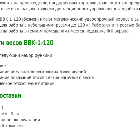
уются на производстве, предприятиях торговли, транспортных предп
х весов оснащают пультом дистанционного управления для удобства
ВВК 1-120 (безмен) имеют металлический ударопрочный корпус с вы
для работы с небольшими грузами до 120 кг. Работают от простых б
бства работы в темном помещении имеется подсветка ЖК экрана.
и весов ВВК-1-120
ледующий набор функций:
ние
ание результатов нескольких взвешиваний
ние показаний после снятия нагрузки с весов
ческое отключение питания
оставки
-1
 АА - 3 шт
во по эксплуатации
ый комплект