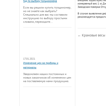
внешние характеристики
Гид по выбору толщиномера
измеряемый вес:
1 кг
,
Ди
Заводская поверка:
Отсу
Если вы решили купить толщиномер,
но не знаете как выбрать?
В случае выявления де
Специально для вас мы составили
рекомендуется предост
инструкцию по выбору простыми
словами, переходите...
← Крановые весы
17.01.2021
Изменение цен на приборы и
материалы
Уведомляем наших постоянных и
новых заказчиков об изменении цен
на поставляемую нами продукцию.