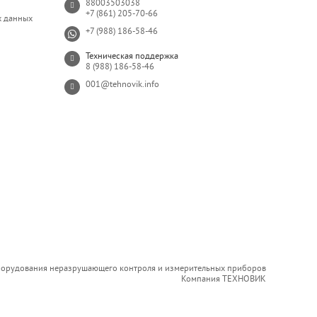
88003503038
+7 (861) 205-70-66
х данных
+7 (988) 186-58-46
Техническая поддержка
8 (988) 186-58-46
001@tehnovik.info
борудования неразрушающего контроля и измерительных приборов
Компания ТЕХНОВИК