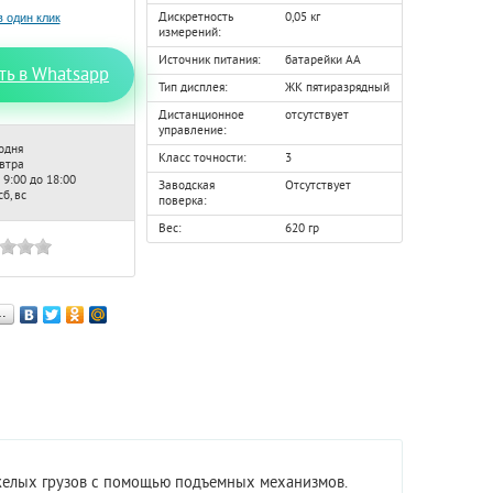
Дискретность
0,05 кг
измерений:
Источник питания:
батарейки АА
ть в Whatsapp
Тип дисплея:
ЖК пятиразрядный
Дистанционное
отсутствует
управление:
одня
Класс точности:
3
автра
 9:00 до 18:00
Заводская
Отсутствует
б, вс
поверка:
Вес:
620 гр
…
желых грузов с помощью подъемных механизмов.