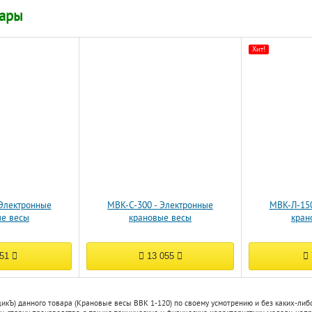
вары
Хит!
 Электронные
МВК-С-300 - Электронные
МВК-Л-150
ые весы
крановые весы
кран
351
13 055
икЪ) данного товара (Крановые весы ВВК 1-120) по своему усмотрению и без каких-ли