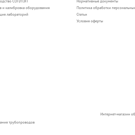
одство СОП/ПЭП
Нормативные документы
а и калибровка оборудования
Политика обработки персональны
ация лабораторий
Статьи
Условия оферты
Интернет-магазин о
вания трубопроводов