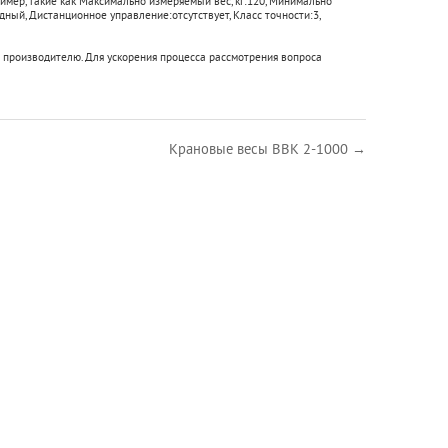
имер, такие как
Максимально измеряемый вес, кг:
120
,
Минимально
ядный
,
Дистанционное управление:
отсутствует
,
Класс точности:
3
,
 производителю. Для ускорения процесса рассмотрения вопроса
Крановые весы ВВК 2-1000 →