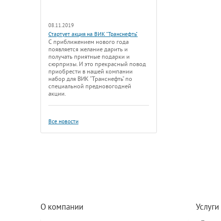
08.11.2019
Стартует акция на ВИК "Транснефть"
С приближением нового года
появляется желание дарить и
получать приятные подарки и
сюрпризы. И это прекрасный повод
приобрести в нашей компании
набор для ВИК "Транснефть" по
специальной предновогодней
акции.
Все новости
О компании
Услуги