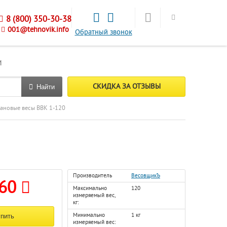
8 (800) 350-30-38
001@tehnovik.info
Обратный звонок
М
СКИДКА ЗА ОТЗЫВЫ
Найти
ановые весы ВВК 1-120
Производитель
ВесовщикЪ
960
Максимально
120
измеряемый вес,
кг:
Минимально
1 кг
измеряемый вес: