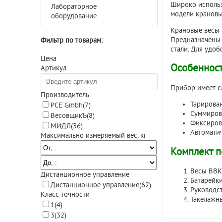
Широко использ
Лабораторное
модели крановы
оборудование
Крановые весы 
Предназначены 
Фильтр по товарам:
стали. Для удо
Цена
Особенност
Артикул
Прибор имеет с
Производитель
Тарирова
PCE Gmbh
(7)
Суммиров
ВесовщикЪ
(8)
Фиксирова
МИДЛ
(36)
Автомати
Максимально измеряемый вес, кг
Комплект п
Весы ВВК
Дистанционное управление
Батарейки
Дистанционное управление
(62)
Руководст
Класс точности
Такелажн
1
(4)
3
(32)