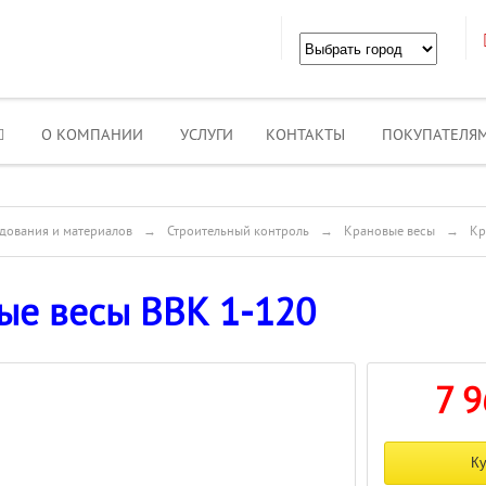
О КОМПАНИИ
УСЛУГИ
КОНТАКТЫ
ПОКУПАТЕЛЯ
дования и материалов
→
Строительный контроль
→
Крановые весы
→
Кр
ые весы ВВК 1-120
7 