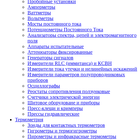
Пробойные установки
Амперметры
Ваттметры
Вольтметры
Мосты постоянного тока
Потенциометры Постоянного Тока
Анализаторы спектра, цепей и электромагнитного
поля
Аппараты испытательные
Аттенюаторы фиксированные
Генераторы сигналов
Измерители RLC (иммитанса) и КСВН
Измерители тока утечки и нелинейных искажений
Измерители параметров полупроводниковых
приборов
Осциллографы
Реостаты сопротивления ползунковые
Счетчики электрической энергии
Щитовое оборудоване и приборы
Пресс-клещи и кримперы
Прессы гидравлические
Термометрия
Зонды для контактных термометров
Гигрометры и термогигрометры
Пирометры и инфракрасные термометры