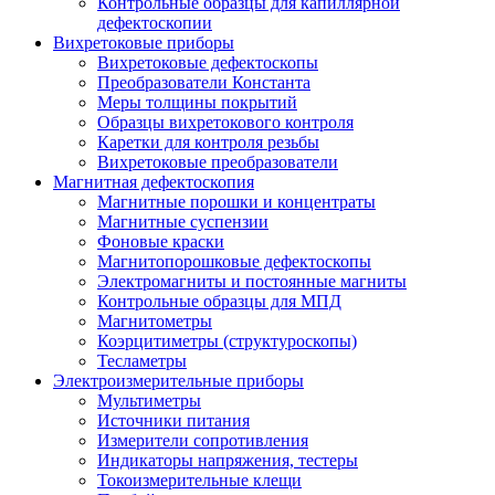
Контрольные образцы для капиллярной
дефектоскопии
Вихретоковые приборы
Вихретоковые дефектоскопы
Преобразователи Константа
Меры толщины покрытий
Образцы вихретокового контроля
Каретки для контроля резьбы
Вихретоковые преобразователи
Магнитная дефектоскопия
Магнитные порошки и концентраты
Магнитные суспензии
Фоновые краски
Магнитопорошковые дефектоскопы
Электромагниты и постоянные магниты
Контрольные образцы для МПД
Магнитометры
Коэрцитиметры (структуроскопы)
Тесламетры
Электроизмерительные приборы
Мультиметры
Источники питания
Измерители сопротивления
Индикаторы напряжения, тестеры
Токоизмерительные клещи