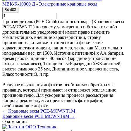
МВК-К-10000 Д - Электронные крановые весы
84 403
Производитель (PCE Gmbh) данного товара (Крановые весы
PCE-MCWNT1) по своему усмотрению и без каких-либо
дополнительных уведомлений имеет право изменить
комплектацию, внешние характеристики, страну
производства, а так же технические и физические
характеристики модели, например, такие как
Максимально
измеряемый вес, кг:
1500
,
Источник питания:
4 x AA батареи,
время работы приблиз. 40 часов (зарядное устройство не
входит в комплект)
,
Тип дисплея:
6-разрядныйЖК-дисплей,
высота символов 25 мм
,
Дистанционное управление:
есть
,
Класс точности:
3
, и пр.
В случае выявления дефектов необходимо обратиться к
продавцу, который принимает и отправляет рекламацию
производителю. Для ускорения процесса рассмотрения
вопроса рекомендуется предоставить фотографии,
отображающие дефект.
← Крановые весы PCE-MCWNT1M
Крановые весы PCE-MCWNT9M →
О компании