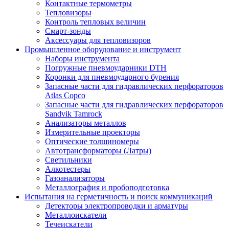
Контактные термометры
Тепловизоры
Контроль тепловых величин
Смарт-зонды
Аксессуары для тепловизоров
Промышленное оборудование и инструмент
Наборы инструмента
Погружные пневмоударники DTH
Коронки для пневмоударного бурения
Запасные части для гидравлических перфораторов
Atlas Copco
Запасные части для гидравлических перфораторов
Sandvik Tamrock
Анализаторы металлов
Измерительные проекторы
Оптические толщиномеры
Автотрансформаторы (Латры)
Светильники
Алкотестеры
Газоанализаторы
Металлография и пробоподготовка
Испытания на герметичность и поиск коммуникаций
Детекторы электропроводки и арматуры
Металлоискатели
Течеискатели