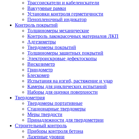
Трассоискатели и кабелеискатели
Вакуумные рамки
Установки контроля герметичности
Пенопленочный индикатор
Контроль покрытий
Толщиномеры механические
Контроль лакокрасочных материалов ЛКП
Адгезиметры
Твердомеры покрытий
Толщиномеры защитных покрытий
Электроискровые дефектоскопы
Вискозиметр
Гриндометр
Блескомер
Испытания на изгиб, растяжение и удар
Камеры для циклических испытаний
Наборы для оценки поверхности
Твердометрия
Твердомеры портативные
Стационарные твердомеры
Меры твердости
Принадлежности для твердометрии
Строительный контроль
Приборы контроля бетона
Лазерные уровни