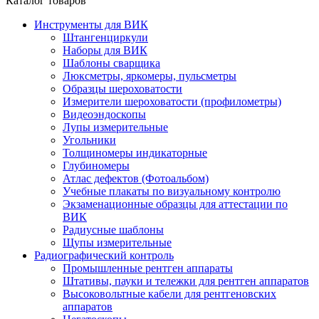
Каталог товаров
Инструменты для ВИК
Штангенциркули
Наборы для ВИК
Шаблоны сварщика
Люксметры, яркомеры, пульсметры
Образцы шероховатости
Измерители шероховатости (профилометры)
Видеоэндоскопы
Лупы измерительные
Угольники
Толщиномеры индикаторные
Глубиномеры
Атлас дефектов (Фотоальбом)
Учебные плакаты по визуальному контролю
Экзаменационные образцы для аттестации по
ВИК
Радиусные шаблоны
Щупы измерительные
Радиографический контроль
Промышленные рентген аппараты
Штативы, пауки и тележки для рентген аппаратов
Высоковольтные кабели для рентгеновских
аппаратов