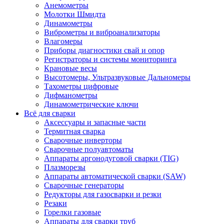
Анемометры
Молотки Шмидта
Динамометры
Виброметры и виброанализаторы
Влагомеры
Приборы диагностики свай и опор
Регистраторы и системы мониторинга
Крановые весы
Высотомеры, Ультразвуковые Дальномеры
Тахометры цифровые
Дифманометры
Динамометрические ключи
Всё для сварки
Аксессуары и запасные части
Термитная сварка
Сварочные инверторы
Сварочные полуавтоматы
Аппараты аргонодуговой сварки (TIG)
Плазморезы
Аппараты автоматической сварки (SAW)
Сварочные генераторы
Редукторы для газосварки и резки
Резаки
Горелки газовые
Аппараты для сварки труб