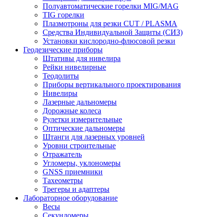
Полуавтоматические горелки MIG/MAG
TIG горелки
Плазмотроны для резки CUT / PLASMA
Средства Индивидуальной Защиты (СИЗ)
Установки кислородно-флюсовой резки
Геодезические приборы
Штативы для нивелира
Рейки нивелирные
Теодолиты
Приборы вертикального проектирования
Нивелиры
Лазерные дальномеры
Дорожные колеса
Рулетки измерительные
Оптические дальномеры
Штанги для лазерных уровней
Уровни строительные
Отражатель
Угломеры, уклономеры
GNSS приемники
Тахеометры
Трегеры и адаптеры
Лабораторное оборудование
Весы
Секундомеры