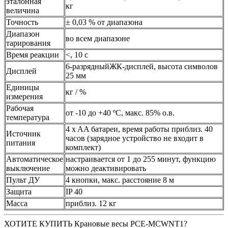
эталонная
кг
величина
Точность
± 0,03 % от диапазона
Диапазон
во всем диапазоне
тарирования
Время реакции
<, 10 с
6-разрядныйЖК-дисплей, высота символов
Дисплей
25 мм
Единицы
кг / %
измерения
Рабочая
от -10 до +40 ºC, макс. 85% о.в.
температура
4 x AA батареи, время работы приблиз. 40
Источник
часов (зарядное устройство не входит в
питания
комплект)
Автоматическое
настраивается от 1 до 255 минут, функцию
выключение
можно деактивировать
Пульт ДУ
4 кнопки, макс. расстояние 8 м
Защита
IP 40
Масса
приблиз. 12 кг
ХОТИТЕ КУПИТЬ Крановые весы PCE-MCWNT1?