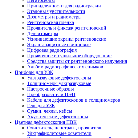
Негатоскопы
Принадлежности для радиографии
Эталоны чувствительности
Дозиметры и радиометры
Рентгеновская пленка
Проявитель и фиксаж рентгеновский
Денситометры
Усиливающие экраны рентгеновские
Экраны защитные свинцовые
Цифровая радиография
Проявочное и сушильное оборудование
Средства защиты от рентгеновского излучения
Альбом радиографических снимков
Приборы для УЗК
Ультразвуковые дефектоскопы
Толщиномеры ультразвуковые
Настроечные образцы
Преобразователи ПЭП
Кабели для дефектоскопов и толщиномеров
Гель для УЗК
Сумки, чехлы, кейсы
Акустические дефектоскопы
Цветная дефектоскопия ПВК
Очиститель, пенетрант, проявитель
Ультрафиолетовые осветители