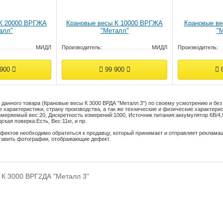
 К 20000 ВРГЖА
Крановые весы К 10000 ВРГЖА
Крановые в
алл"
"Металл"
"
МИДЛ
Производитель:
МИДЛ
Производитель:
 900
99 900
8
данного товара (Крановые весы К 3000 ВРДА "Металл 3") по своему усмотрению и бе
 характеристики, страну производства, а так же технические и физические характерис
змеряемый вес:
20
,
Дискретность измерений:
1000
,
Источник питания:
аккумулятор 6В/4,
дская поверка:
Есть
,
Вес:
11кг
, и пр.
фектов необходимо обратиться к продавцу, который принимает и отправляет реклама
тавить фотографии, отображающие дефект.
К 3000 ВРГ2ДА "Металл 3"