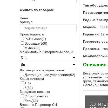
Тип оборудов
Фильтр по товарам:
Производител
Цена
Родина бренда
Артикул
Модель:
К 30
Гарантия:
12 м
Производитель
PCE Gmbh
(7)
Госреестр ср
ВесовщикЪ
(8)
МИДЛ
(36)
Провепка
:
вход
Максимально измеряемый вес, кг
Межповерочны
Описание:
Дистанционное управление
Весы электронн
Дистанционное управление
(62)
управление с п
Класс точности
груза, техноло
1
(4)
Цельсия. Питан
3
(32)
Заводская поверка
Отсутствует
(2)
Есть
(62)
ХОТИТЕ 
Внесен в Госреестр СИ