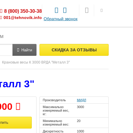
8 (800) 350-30-38
001@tehnovik.info
Обратный звонок
ЯМ
СКИДКА ЗА ОТЗЫВЫ
Найти
Крановые весы К 3000 ВРДА "Металл 3"
талл 3"
Производитель
МИДЛ
900
Максимально
3000
измеряемый вес,
кг:
Минимально
20
измеряемый вес:
Дискретность
1000