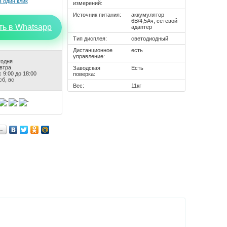
измерений:
Источник питания:
аккумулятор
6В/4,5Ач, сетевой
ть в Whatsapp
адаптер
Тип дисплея:
светодиодный
Дистанционное
есть
управление:
годня
автра
Заводская
Есть
 9:00 до 18:00
поверка:
сб, вс
Вес:
11кг
…