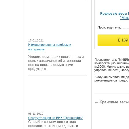
Крановые весы
"Мет
Производитель:
139
17.01.2021
Изменение цен на приборы и
материалы
Уведомляем наших постоянных и
Производитель (МИДЛ) 
новых заказчиков об изменении
комплектацию, внешние
цен на поставляемую нами
кг:
3000
,
Минимально и
продукцию.
управление:
есть
,
Заво
В случае выявления де
рекомендуется предос
← Крановые весы 
08.11.2019
Стартует акция на ВИК "Транснефть"
С приближением нового года
появляется желание дарить и