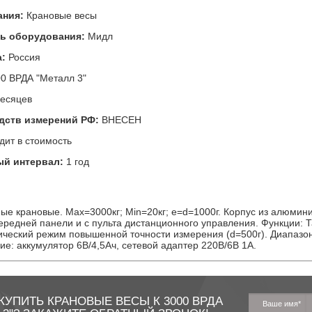
ания:
Крановые весы
ь оборудования:
Мидл
:
Россия
00 ВРДА "Металл 3"
есяцев
едств измерений РФ:
ВНЕСЕН
ит в стоимость
й интервал:
1 год
ые крановые. Мах=3000кг; Min=20кг; e=d=1000г. Корпус из алюмин
ередней панели и с пульта дистанционного управления. Функции: Т
гический режим повышенной точности измерения (d=500г). Диапазон
ие: аккумулятор 6В/4,5Ач, сетевой адаптер 220В/6В 1А.
КУПИТЬ КРАНОВЫЕ ВЕСЫ К 3000 ВРДА