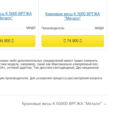
есы К 5000 ВРГЖА
Крановые весы К 3000 ВРГЖА
Металл"
"Металл"
МИДЛ
Производитель:
МИДЛ
4 900
74 900
з каких-либо дополнительных уведомлений имеет право изменить
тики модели, например, такие как
Максимально измеряемый вес,
5Ач, сетевой адаптер
,
Тип дисплея:
светодиодный
,
Дистанционное
цию производителю. Для ускорения процесса рассмотрения вопроса
Крановые весы К 50000 ВРГЖА "Металл" →