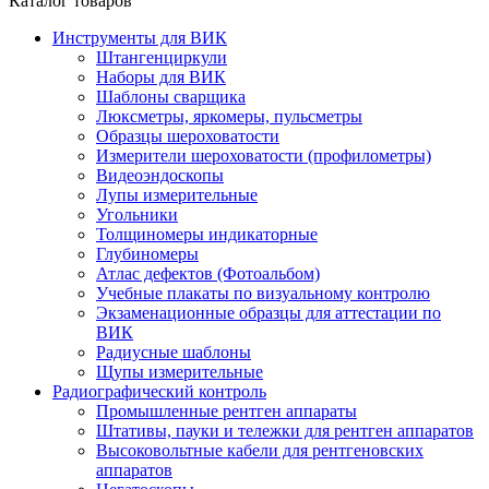
Каталог товаров
Инструменты для ВИК
Штангенциркули
Наборы для ВИК
Шаблоны сварщика
Люксметры, яркомеры, пульсметры
Образцы шероховатости
Измерители шероховатости (профилометры)
Видеоэндоскопы
Лупы измерительные
Угольники
Толщиномеры индикаторные
Глубиномеры
Атлас дефектов (Фотоальбом)
Учебные плакаты по визуальному контролю
Экзаменационные образцы для аттестации по
ВИК
Радиусные шаблоны
Щупы измерительные
Радиографический контроль
Промышленные рентген аппараты
Штативы, пауки и тележки для рентген аппаратов
Высоковольтные кабели для рентгеновских
аппаратов