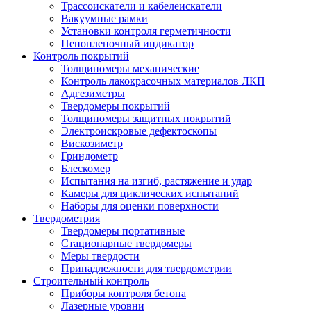
Трассоискатели и кабелеискатели
Вакуумные рамки
Установки контроля герметичности
Пенопленочный индикатор
Контроль покрытий
Толщиномеры механические
Контроль лакокрасочных материалов ЛКП
Адгезиметры
Твердомеры покрытий
Толщиномеры защитных покрытий
Электроискровые дефектоскопы
Вискозиметр
Гриндометр
Блескомер
Испытания на изгиб, растяжение и удар
Камеры для циклических испытаний
Наборы для оценки поверхности
Твердометрия
Твердомеры портативные
Стационарные твердомеры
Меры твердости
Принадлежности для твердометрии
Строительный контроль
Приборы контроля бетона
Лазерные уровни