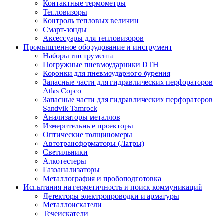
Контактные термометры
Тепловизоры
Контроль тепловых величин
Смарт-зонды
Аксессуары для тепловизоров
Промышленное оборудование и инструмент
Наборы инструмента
Погружные пневмоударники DTH
Коронки для пневмоударного бурения
Запасные части для гидравлических перфораторов
Atlas Copco
Запасные части для гидравлических перфораторов
Sandvik Tamrock
Анализаторы металлов
Измерительные проекторы
Оптические толщиномеры
Автотрансформаторы (Латры)
Светильники
Алкотестеры
Газоанализаторы
Металлография и пробоподготовка
Испытания на герметичность и поиск коммуникаций
Детекторы электропроводки и арматуры
Металлоискатели
Течеискатели