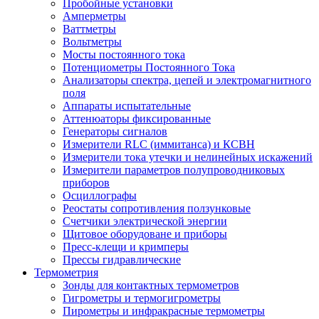
Пробойные установки
Амперметры
Ваттметры
Вольтметры
Мосты постоянного тока
Потенциометры Постоянного Тока
Анализаторы спектра, цепей и электромагнитного
поля
Аппараты испытательные
Аттенюаторы фиксированные
Генераторы сигналов
Измерители RLC (иммитанса) и КСВН
Измерители тока утечки и нелинейных искажений
Измерители параметров полупроводниковых
приборов
Осциллографы
Реостаты сопротивления ползунковые
Счетчики электрической энергии
Щитовое оборудоване и приборы
Пресс-клещи и кримперы
Прессы гидравлические
Термометрия
Зонды для контактных термометров
Гигрометры и термогигрометры
Пирометры и инфракрасные термометры