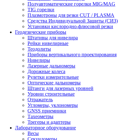
Полуавтоматические горелки MIG/MAG
TIG горелки
Плазмотроны для резки CUT / PLASMA
Средства Индивидуальной Защиты (СИЗ)
Установки кислородно-флюсовой резки
Геодезические приборы
Штативы для нивелира
Рейки нивелирные
Теодолиты
Приборы вертикального проектирования
Нивелиры
Лазерные дальномеры
Дорожные колеса
Рулетки измерительные
Оптические дальномеры
Штанги для лазерных уровней
Уровни строительные
Отражатель
Угломеры, уклономеры
GNSS приемники
Тахеометры
Трегеры и адаптеры
Лабораторное оборудование
Весы
Секундомеры