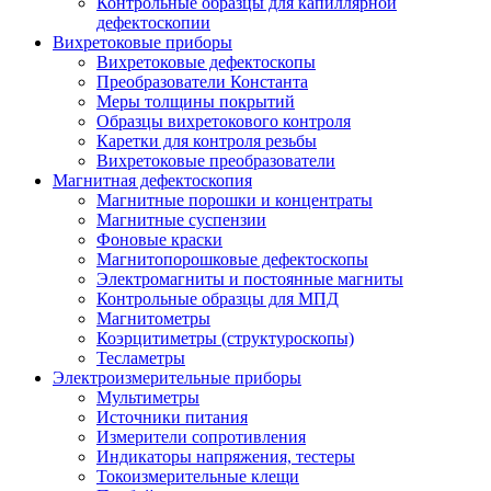
Контрольные образцы для капиллярной
дефектоскопии
Вихретоковые приборы
Вихретоковые дефектоскопы
Преобразователи Константа
Меры толщины покрытий
Образцы вихретокового контроля
Каретки для контроля резьбы
Вихретоковые преобразователи
Магнитная дефектоскопия
Магнитные порошки и концентраты
Магнитные суспензии
Фоновые краски
Магнитопорошковые дефектоскопы
Электромагниты и постоянные магниты
Контрольные образцы для МПД
Магнитометры
Коэрцитиметры (структуроскопы)
Тесламетры
Электроизмерительные приборы
Мультиметры
Источники питания
Измерители сопротивления
Индикаторы напряжения, тестеры
Токоизмерительные клещи