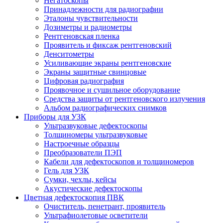
Негатоскопы
Принадлежности для радиографии
Эталоны чувствительности
Дозиметры и радиометры
Рентгеновская пленка
Проявитель и фиксаж рентгеновский
Денситометры
Усиливающие экраны рентгеновские
Экраны защитные свинцовые
Цифровая радиография
Проявочное и сушильное оборудование
Средства защиты от рентгеновского излучения
Альбом радиографических снимков
Приборы для УЗК
Ультразвуковые дефектоскопы
Толщиномеры ультразвуковые
Настроечные образцы
Преобразователи ПЭП
Кабели для дефектоскопов и толщиномеров
Гель для УЗК
Сумки, чехлы, кейсы
Акустические дефектоскопы
Цветная дефектоскопия ПВК
Очиститель, пенетрант, проявитель
Ультрафиолетовые осветители