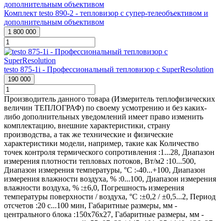
Комплект testo 890-2 - тепловизор с супер-телеобъективом и
дополнительным объективом
1 800 000
testo 875-1i - Профессиональный тепловизор с SuperResolution
190 000
Производитель данного товара (Измеритель теплофизических
величин ТЕПЛОГРАФ) по своему усмотрению и без каких-
либо дополнительных уведомлений имеет право изменить
комплектацию, внешние характеристики, страну
производства, а так же технические и физические
характеристики модели, например, такие как
Количество
точек контроля термического сопротивления :
1...28
,
Диапазон
измерения плотности тепловых потоков, Вт/м2 :
10...500
,
Диапазон измерения температуры, °С :
-40...+100
,
Диапазон
измерения влажности воздуха, % :
0...100
,
Диапазон измерения
влажности воздуха, % :
±6,0
,
Погрешность измерения
температуры поверхности / воздуха, °С :
±0,2 / ±0,5...2
,
Период
отсчетов :
20 с...100 мин
,
Габаритные размеры, мм -
центрального блока :
150x76x27
,
Габаритные размеры, мм -