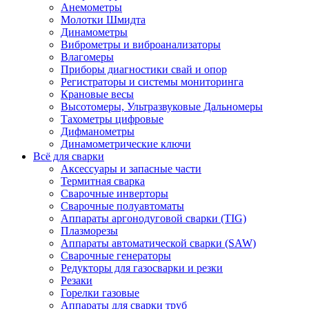
Анемометры
Молотки Шмидта
Динамометры
Виброметры и виброанализаторы
Влагомеры
Приборы диагностики свай и опор
Регистраторы и системы мониторинга
Крановые весы
Высотомеры, Ультразвуковые Дальномеры
Тахометры цифровые
Дифманометры
Динамометрические ключи
Всё для сварки
Аксессуары и запасные части
Термитная сварка
Сварочные инверторы
Сварочные полуавтоматы
Аппараты аргонодуговой сварки (TIG)
Плазморезы
Аппараты автоматической сварки (SAW)
Сварочные генераторы
Редукторы для газосварки и резки
Резаки
Горелки газовые
Аппараты для сварки труб