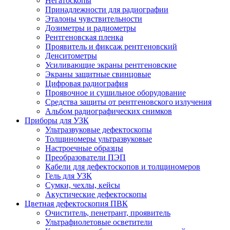
Негатоскопы
Принадлежности для радиографии
Эталоны чувствительности
Дозиметры и радиометры
Рентгеновская пленка
Проявитель и фиксаж рентгеновский
Денситометры
Усиливающие экраны рентгеновские
Экраны защитные свинцовые
Цифровая радиография
Проявочное и сушильное оборудование
Средства защиты от рентгеновского излучения
Альбом радиографических снимков
Приборы для УЗК
Ультразвуковые дефектоскопы
Толщиномеры ультразвуковые
Настроечные образцы
Преобразователи ПЭП
Кабели для дефектоскопов и толщиномеров
Гель для УЗК
Сумки, чехлы, кейсы
Акустические дефектоскопы
Цветная дефектоскопия ПВК
Очиститель, пенетрант, проявитель
Ультрафиолетовые осветители