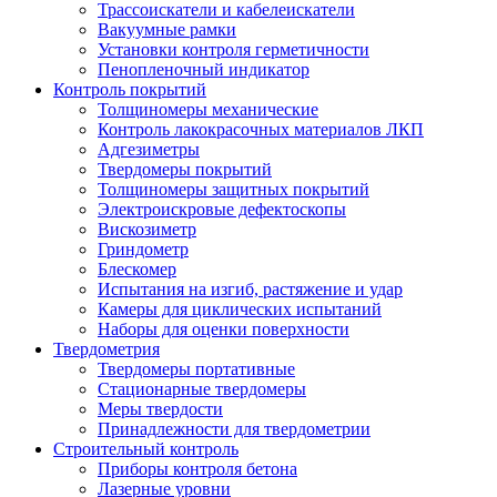
Трассоискатели и кабелеискатели
Вакуумные рамки
Установки контроля герметичности
Пенопленочный индикатор
Контроль покрытий
Толщиномеры механические
Контроль лакокрасочных материалов ЛКП
Адгезиметры
Твердомеры покрытий
Толщиномеры защитных покрытий
Электроискровые дефектоскопы
Вискозиметр
Гриндометр
Блескомер
Испытания на изгиб, растяжение и удар
Камеры для циклических испытаний
Наборы для оценки поверхности
Твердометрия
Твердомеры портативные
Стационарные твердомеры
Меры твердости
Принадлежности для твердометрии
Строительный контроль
Приборы контроля бетона
Лазерные уровни