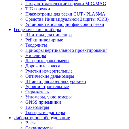
Полуавтоматические горелки MIG/MAG
TIG горелки
Плазмотроны для резки CUT / PLASMA
Средства Индивидуальной Защиты (СИЗ)
Установки кислородно-флюсовой резки
Геодезические приборы
Штативы для нивелира
Рейки нивелирные
Теодолиты
Приборы вертикального проектирования
Нивелиры
Лазерные дальномеры
Дорожные колеса
Рулетки измерительные
Оптические дальномеры
Штанги для лазерных уровней
Уровни строительные
Отражатель
Угломеры, уклономеры
GNSS приемники
Тахеометры
Трегеры и адаптеры
Лабораторное оборудование
Весы
Секундомеры