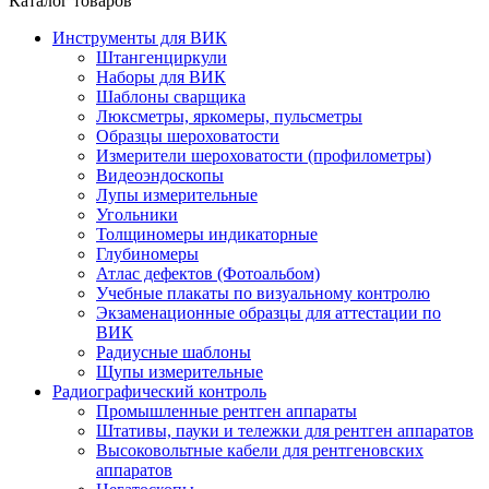
Каталог товаров
Инструменты для ВИК
Штангенциркули
Наборы для ВИК
Шаблоны сварщика
Люксметры, яркомеры, пульсметры
Образцы шероховатости
Измерители шероховатости (профилометры)
Видеоэндоскопы
Лупы измерительные
Угольники
Толщиномеры индикаторные
Глубиномеры
Атлас дефектов (Фотоальбом)
Учебные плакаты по визуальному контролю
Экзаменационные образцы для аттестации по
ВИК
Радиусные шаблоны
Щупы измерительные
Радиографический контроль
Промышленные рентген аппараты
Штативы, пауки и тележки для рентген аппаратов
Высоковольтные кабели для рентгеновских
аппаратов