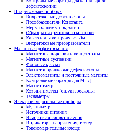
Контрольные образцы для капиллярной
дефектоскопии
Вихретоковые приборы
Вихретоковые дефектоскопы
Преобразователи Константа
Меры толщины покрытий
Образцы вихретокового контроля
Каретки для контроля резьбы
Вихретоковые преобразователи
Магнитная дефектоскопия
Магнитные порошки и концентраты
Магнитные суспензии
Фоновые краски
Магнитопорошковые дефектоскопы
Электромагниты и постоянные магниты
Контрольные образцы для МПД
Магнитометры
Коэрцитиметры (структуроскопы)
Тесламетры
Электроизмерительные приборы
Мультиметры
Источники питания
Измерители сопротивления
Индикаторы напряжения, тестеры
Токоизмерительные клещи