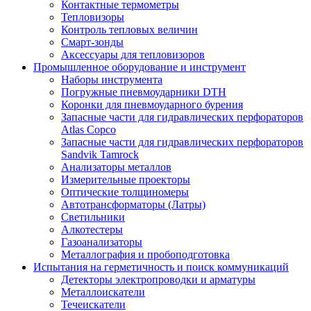
Контактные термометры
Тепловизоры
Контроль тепловых величин
Смарт-зонды
Аксессуары для тепловизоров
Промышленное оборудование и инструмент
Наборы инструмента
Погружные пневмоударники DTH
Коронки для пневмоударного бурения
Запасные части для гидравлических перфораторов
Atlas Copco
Запасные части для гидравлических перфораторов
Sandvik Tamrock
Анализаторы металлов
Измерительные проекторы
Оптические толщиномеры
Автотрансформаторы (Латры)
Светильники
Алкотестеры
Газоанализаторы
Металлография и пробоподготовка
Испытания на герметичность и поиск коммуникаций
Детекторы электропроводки и арматуры
Металлоискатели
Течеискатели