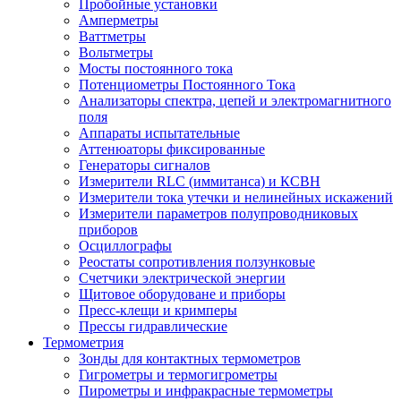
Пробойные установки
Амперметры
Ваттметры
Вольтметры
Мосты постоянного тока
Потенциометры Постоянного Тока
Анализаторы спектра, цепей и электромагнитного
поля
Аппараты испытательные
Аттенюаторы фиксированные
Генераторы сигналов
Измерители RLC (иммитанса) и КСВН
Измерители тока утечки и нелинейных искажений
Измерители параметров полупроводниковых
приборов
Осциллографы
Реостаты сопротивления ползунковые
Счетчики электрической энергии
Щитовое оборудоване и приборы
Пресс-клещи и кримперы
Прессы гидравлические
Термометрия
Зонды для контактных термометров
Гигрометры и термогигрометры
Пирометры и инфракрасные термометры