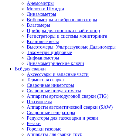
Анемометры
Молотки Шмидта
Динамометры
Виброметры и виброанализаторы
Влагомеры
Приборы диагностики свай и опор
Регистраторы и системы мониторинга
Крановые весы
Высотомеры, Ультразвуковые Дальномеры
Тахометры цифровые
Дифманометры
Динамометрические ключи
Всё для сварки
Аксессуары и запасные части
Термитная сварка
Сварочные инверторы
Сварочные полуавтоматы
Аппараты аргонодуговой сварки (TIG)
Плазморезы
Аппараты автоматической сварки (SAW)
Сварочные генераторы
Редукторы для газосварки и резки
Резаки
Горелки газовые
Аппараты для сварки труб