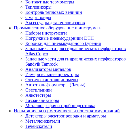
Контактные термометры
Тепловизоры
Контроль тепловых величин
Смарт-зонды
Аксессуары для тепловизоров
Промышленное оборудование и инструмент
Наборы инструмента
Погружные пневмоударники DTH
Коронки для пневмоударного бурения
Запасные части для гидравлических перфораторов
Atlas Copco
Запасные части для гидравлических перфораторов
Sandvik Tamrock
Анализаторы металлов
Измерительные проекторы
Оптические толщиномеры
Автотрансформаторы (Латры)
Светильники
Алкотестеры
Газоанализаторы
Металлография и пробоподготовка
Испытания на герметичность и поиск коммуникаций
Детекторы электропроводки и арматуры
Металлоискатели
Течеискатели