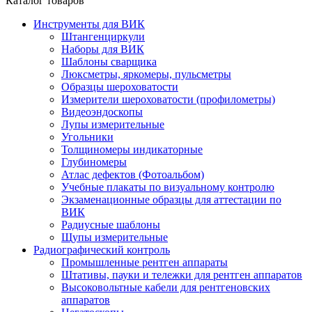
Каталог товаров
Инструменты для ВИК
Штангенциркули
Наборы для ВИК
Шаблоны сварщика
Люксметры, яркомеры, пульсметры
Образцы шероховатости
Измерители шероховатости (профилометры)
Видеоэндоскопы
Лупы измерительные
Угольники
Толщиномеры индикаторные
Глубиномеры
Атлас дефектов (Фотоальбом)
Учебные плакаты по визуальному контролю
Экзаменационные образцы для аттестации по
ВИК
Радиусные шаблоны
Щупы измерительные
Радиографический контроль
Промышленные рентген аппараты
Штативы, пауки и тележки для рентген аппаратов
Высоковольтные кабели для рентгеновских
аппаратов