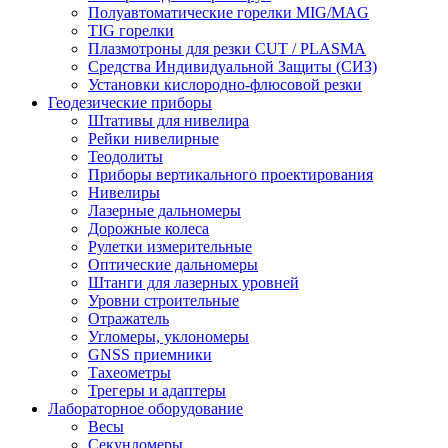
Полуавтоматические горелки MIG/MAG
TIG горелки
Плазмотроны для резки CUT / PLASMA
Средства Индивидуальной Защиты (СИЗ)
Установки кислородно-флюсовой резки
Геодезические приборы
Штативы для нивелира
Рейки нивелирные
Теодолиты
Приборы вертикального проектирования
Нивелиры
Лазерные дальномеры
Дорожные колеса
Рулетки измерительные
Оптические дальномеры
Штанги для лазерных уровней
Уровни строительные
Отражатель
Угломеры, уклономеры
GNSS приемники
Тахеометры
Трегеры и адаптеры
Лабораторное оборудование
Весы
Секундомеры