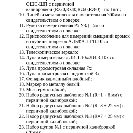
ОШС-ШП с первичной
калибровкой (Rz20,Rz40,Rz60,Rz80) - по 1шт ;
Линейка металлическая измерительная 300мм со
свидетельством о поверке;
Рулетка измерительная Р5 УЗД - 5м со
свидетельством о поверке;
Приспособление для измерений смещений кромок
и глубины подрезов АЛЬФА-ПГП-10 со
свидетельством о поверке;
Телескопическое зеркало;
Лупа измерительная ЛИ-1-10х/ЛИ-3-10х со
свидетельством о поверке;
Лупа просмотровая складная 7х;
Лупа просмотровая с подсветкой 3х;
Фонарик карманный/налобный;
Маркер по металлу белый;
Мел термостойкий;
Набор радиусных шаблонов №1 (R=1 ÷ 6 мм) с
первичной калибровкой;
Набор радиусных шаблонов №2 (R=8 ÷ 25 мм) с
первичной калибровкой;
Набор радиусных шаблонов №3 (R=7 ÷ 25 мм) с
первичной калибровкой;
Набор щупов №1 с первичной калибровкой
(70мм);