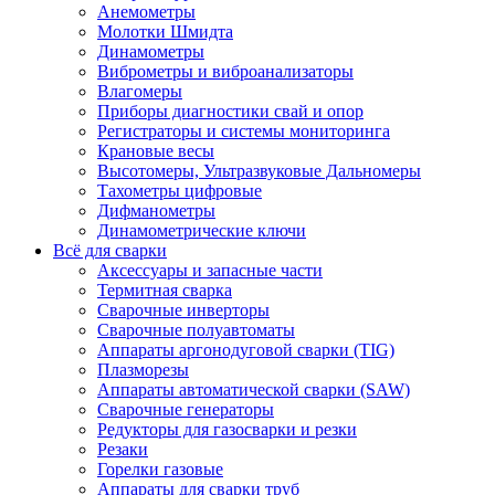
Анемометры
Молотки Шмидта
Динамометры
Виброметры и виброанализаторы
Влагомеры
Приборы диагностики свай и опор
Регистраторы и системы мониторинга
Крановые весы
Высотомеры, Ультразвуковые Дальномеры
Тахометры цифровые
Дифманометры
Динамометрические ключи
Всё для сварки
Аксессуары и запасные части
Термитная сварка
Сварочные инверторы
Сварочные полуавтоматы
Аппараты аргонодуговой сварки (TIG)
Плазморезы
Аппараты автоматической сварки (SAW)
Сварочные генераторы
Редукторы для газосварки и резки
Резаки
Горелки газовые
Аппараты для сварки труб