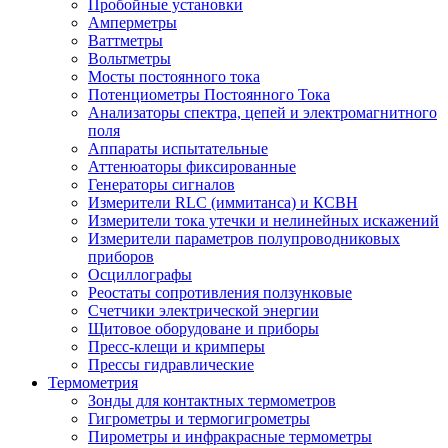
Пробойные установки
Амперметры
Ваттметры
Вольтметры
Мосты постоянного тока
Потенциометры Постоянного Тока
Анализаторы спектра, цепей и электромагнитного
поля
Аппараты испытательные
Аттенюаторы фиксированные
Генераторы сигналов
Измерители RLC (иммитанса) и КСВН
Измерители тока утечки и нелинейных искажений
Измерители параметров полупроводниковых
приборов
Осциллографы
Реостаты сопротивления ползунковые
Счетчики электрической энергии
Щитовое оборудоване и приборы
Пресс-клещи и кримперы
Прессы гидравлические
Термометрия
Зонды для контактных термометров
Гигрометры и термогигрометры
Пирометры и инфракрасные термометры