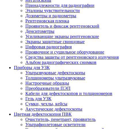
Негатоскопы
Принадлежности для радиографии
Эталоны чувствительности
Дозиметры и радиометры
Рентгеновская пленка
Проявитель и фиксаж рентгеновский
Денситометры
Усиливающие экраны рентгеновские
Экраны защитные свинцовые
Цифровая радиография
Проявочное и сушильное оборудование
Средства защиты от рентгеновского излучения
Альбом радиографических снимков
Приборы для УЗК
Ультразвуковые дефектоскопы
Толщиномеры ультразвуковые
Настроечные образцы
Преобразователи ПЭП
Кабели для дефектоскопов и толщиномеров
Гель для УЗК
Сумки, чехлы, кейсы
Акустические дефектоскопы
Цветная дефектоскопия ПВК
Очиститель, пенетрант, проявитель
Ультрафиолетовые осветители