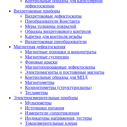
Контрольные образцы для капиллярной
дефектоскопии
Вихретоковые приборы
Вихретоковые дефектоскопы
Преобразователи Константа
Меры толщины покрытий
Образцы вихретокового контроля
Каретки для контроля резьбы
Вихретоковые преобразователи
Магнитная дефектоскопия
Магнитные порошки и концентраты
Магнитные суспензии
Фоновые краски
Магнитопорошковые дефектоскопы
Электромагниты и постоянные магниты
Контрольные образцы для МПД
Магнитометры
Коэрцитиметры (структуроскопы)
Тесламетры
Электроизмерительные приборы
Мультиметры
Источники питания
Измерители сопротивления
Индикаторы напряжения, тестеры
Токоизмерительные клещи