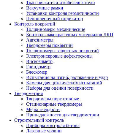
Трассоискатели и кабелеискатели
Вакуумные рамки
Установки контроля герметичности
Пенопленочный индикатор
Контроль покрытий
Толщиномеры механические
Контроль лакокрасочных материалов ЛКП
Адгезиметры
Твердомеры покрытий
Толщиномеры защитных покрытий
Электроискровые дефектоскопы
Вискозиметр
Гриндометр
Блескомер
Испытания на изгиб, растяжение и удар
Камеры для циклических испытаний
Наборы для оценки поверхности
Твердометрия
Твердомеры портативные
Стационарные твердомеры
Меры твердости
Принадлежности для твердометрии
Строительный контроль
Приборы контроля бетона
Лазерные уровни