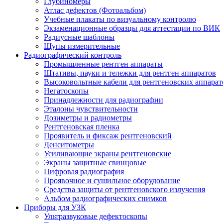
Глубиномеры
Атлас дефектов (Фотоальбом)
Учебные плакаты по визуальному контролю
Экзаменационные образцы для аттестации по ВИК
Радиусные шаблоны
Щупы измерительные
Радиографический контроль
Промышленные рентген аппараты
Штативы, пауки и тележки для рентген аппаратов
Высоковольтные кабели для рентгеновских аппарат
Негатоскопы
Принадлежности для радиографии
Эталоны чувствительности
Дозиметры и радиометры
Рентгеновская пленка
Проявитель и фиксаж рентгеновский
Денситометры
Усиливающие экраны рентгеновские
Экраны защитные свинцовые
Цифровая радиография
Проявочное и сушильное оборудование
Средства защиты от рентгеновского излучения
Альбом радиографических снимков
Приборы для УЗК
Ультразвуковые дефектоскопы