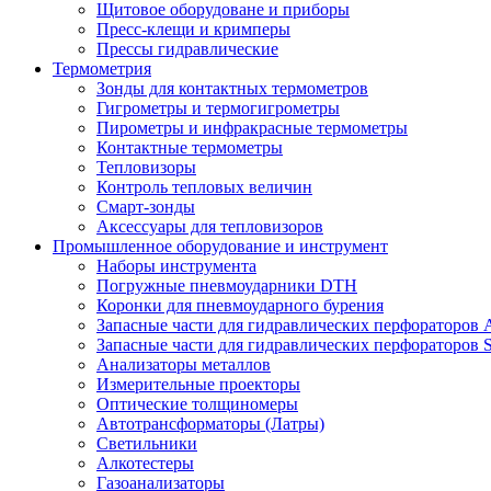
Щитовое оборудоване и приборы
Пресс-клещи и кримперы
Прессы гидравлические
Термометрия
Зонды для контактных термометров
Гигрометры и термогигрометры
Пирометры и инфракрасные термометры
Контактные термометры
Тепловизоры
Контроль тепловых величин
Смарт-зонды
Аксессуары для тепловизоров
Промышленное оборудование и инструмент
Наборы инструмента
Погружные пневмоударники DTH
Коронки для пневмоударного бурения
Запасные части для гидравлических перфораторов A
Запасные части для гидравлических перфораторов S
Анализаторы металлов
Измерительные проекторы
Оптические толщиномеры
Автотрансформаторы (Латры)
Светильники
Алкотестеры
Газоанализаторы