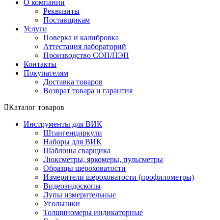
О компании
Реквизиты
Поставщикам
Услуги
Поверка и калибровка
Аттестация лабораторий
Производство СОП/ПЭП
Контакты
Покупателям
Доставка товаров
Возврат товара и гарантия
Каталог товаров
Инструменты для ВИК
Штангенциркули
Наборы для ВИК
Шаблоны сварщика
Люксметры, яркомеры, пульсметры
Образцы шероховатости
Измерители шероховатости (профилометры)
Видеоэндоскопы
Лупы измерительные
Угольники
Толщиномеры индикаторные