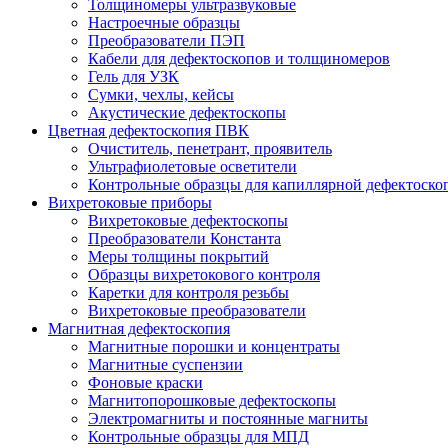
Толщиномеры ультразвуковые
Настроечные образцы
Преобразователи ПЭП
Кабели для дефектоскопов и толщиномеров
Гель для УЗК
Сумки, чехлы, кейсы
Акустические дефектоскопы
Цветная дефектоскопия ПВК
Очиститель, пенетрант, проявитель
Ультрафиолетовые осветители
Контрольные образцы для капиллярной дефектоско
Вихретоковые приборы
Вихретоковые дефектоскопы
Преобразователи Константа
Меры толщины покрытий
Образцы вихретокового контроля
Каретки для контроля резьбы
Вихретоковые преобразователи
Магнитная дефектоскопия
Магнитные порошки и концентраты
Магнитные суспензии
Фоновые краски
Магнитопорошковые дефектоскопы
Электромагниты и постоянные магниты
Контрольные образцы для МПД