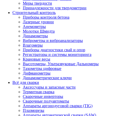
Меры твердости
Принадлежности для твердометрии
Строительный контроль
Приборы контроля бетона
Лазерные уровни
Анемометры
Молотки Шмидта
Динамометры
Виброметры и виброанализаторы
Влагомеры
Приборы диагностики свай и опор
Регистраторы и системы мониторинга
Крановые весы
Высотомеры, Ультразвуковые Дальномеры
Тахометры цифровые
Дифманометры
Динамометрические ключи
Всё для сварки
Аксессуары и запасные части
Термитная сварка
Сварочные инверторы
Сварочные полуавтоматы
Аппараты аргонодуговой сварки (TIG)
Плазморезы
Аппараты автоматической сварки (SAW)