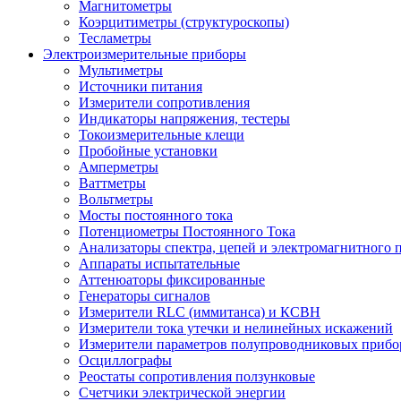
Магнитометры
Коэрцитиметры (структуроскопы)
Тесламетры
Электроизмерительные приборы
Мультиметры
Источники питания
Измерители сопротивления
Индикаторы напряжения, тестеры
Токоизмерительные клещи
Пробойные установки
Амперметры
Ваттметры
Вольтметры
Мосты постоянного тока
Потенциометры Постоянного Тока
Анализаторы спектра, цепей и электромагнитного 
Аппараты испытательные
Аттенюаторы фиксированные
Генераторы сигналов
Измерители RLC (иммитанса) и КСВН
Измерители тока утечки и нелинейных искажений
Измерители параметров полупроводниковых прибо
Осциллографы
Реостаты сопротивления ползунковые
Счетчики электрической энергии