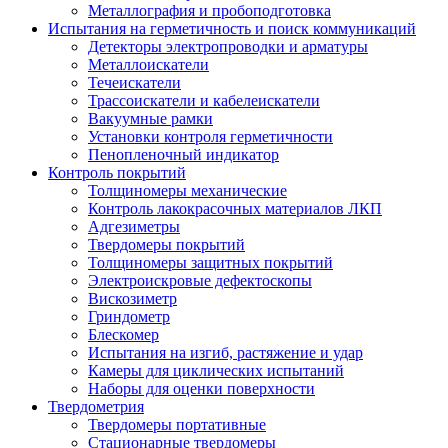
Металлография и пробоподготовка
Испытания на герметичность и поиск коммуникаций
Детекторы электропроводки и арматуры
Металлоискатели
Течеискатели
Трассоискатели и кабелеискатели
Вакуумные рамки
Установки контроля герметичности
Пенопленочный индикатор
Контроль покрытий
Толщиномеры механические
Контроль лакокрасочных материалов ЛКП
Адгезиметры
Твердомеры покрытий
Толщиномеры защитных покрытий
Электроискровые дефектоскопы
Вискозиметр
Гриндометр
Блескомер
Испытания на изгиб, растяжение и удар
Камеры для циклических испытаний
Наборы для оценки поверхности
Твердометрия
Твердомеры портативные
Стационарные твердомеры