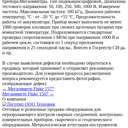
прибора:
Мегаомметры
,
Тип индикации:
цифровой
,
Диапазоны
тестового напряжения:
50, 100, 250, 500, 1000 В
,
Измерение
частоты :
Максимальная частота: 100 кГц
,
Диапазон рабочих
температур, °C :
от –20 °C до +55 °C
,
Продолжительность
работы от аккумулятора:
Прибор может выполнить не менее
1000 проверок изоляции при свежих щелочных батареях при
комнатной температуре. Подразумеваются стандартные
проверки сопротивления 1 MОм при напряжении 1000 В и
рабочем цикле, состоящем из 5 секунд приложения
напряжения и 25 секундной паузы.
,
Внесен в Госреестр СИ:
да
,
и пр.
В случае выявления дефектов необходимо обратиться к
продавцу, который принимает и отправляет рекламацию
производителю. Для ускорения процесса рассмотрения
вопроса рекомендуется предоставить фотографии,
отображающие дефект.
← Мегаомметр Fluke 1577
Мегаомметр Fluke 1507 →
О компании
Оптовые и розничные продажи оборудования для
неразрушающего контроля сварных соединений, контрольно-
измерительных приборов, сварочного и геодезического
оборудования. Метрологическая аттестация инструментов