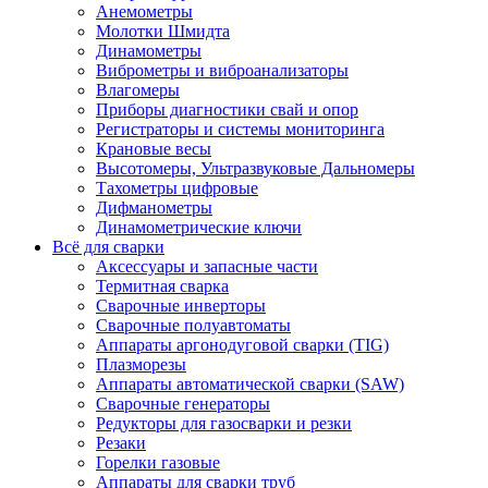
Анемометры
Молотки Шмидта
Динамометры
Виброметры и виброанализаторы
Влагомеры
Приборы диагностики свай и опор
Регистраторы и системы мониторинга
Крановые весы
Высотомеры, Ультразвуковые Дальномеры
Тахометры цифровые
Дифманометры
Динамометрические ключи
Всё для сварки
Аксессуары и запасные части
Термитная сварка
Сварочные инверторы
Сварочные полуавтоматы
Аппараты аргонодуговой сварки (TIG)
Плазморезы
Аппараты автоматической сварки (SAW)
Сварочные генераторы
Редукторы для газосварки и резки
Резаки
Горелки газовые
Аппараты для сварки труб