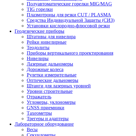
Полуавтоматические горелки MIG/MAG
TIG горелки
Плазмотроны для резки CUT / PLASMA
Средства Индивидуальной Защиты (СИЗ)
Установки кислородно-флюсовой резки
Геодезические приборы
Штативы для нивелира
Рейки нивелирные
Теодолиты
Приборы вертикального проектирования
Нивелиры
Лазерные дальномеры
Дорожные колеса
Рулетки измерительные
Оптические дальномеры
Штанги для лазерных уровней
Уровни строительные
Отражатель
Угломеры, уклономеры
GNSS приемники
Тахеометры
Трегеры и адаптеры
Лабораторное оборудование
Весы
Секундомеры