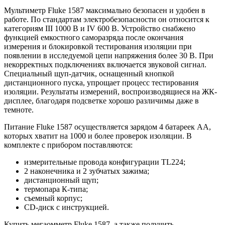
Мультиметр Fluke 1587 максимально безопасен и удобен в
работе. По стандартам электробезопасности он относится к
категориям III 1000 В и IV 600 В. Устройство снабжено
функцией емкостного саморазряда после окончания
измерения и блокировкой тестирования изоляции при
появлении в исследуемой цепи напряжения более 30 В. При
некорректных подключениях включается звуковой сигнал.
Специальный щуп-датчик, оснащенный кнопкой
дистанционного пуска, упрощает процесс тестирования
изоляции. Результаты измерений, воспроизводящиеся на ЖК-
дисплее, благодаря подсветке хорошо различимы даже в
темноте.
Питание Fluke 1587 осуществляется зарядом 4 батареек АА,
которых хватит на 1000 и более проверок изоляции. В
комплекте c прибором поставляются:
измерительные провода конфигурации TL224;
2 наконечника и 2 зубчатых зажима;
дистанционный щуп;
термопара К-типа;
съемный корпус;
CD-диск с инструкцией.
Купить мегаомметр Fluke 1587, а также получить