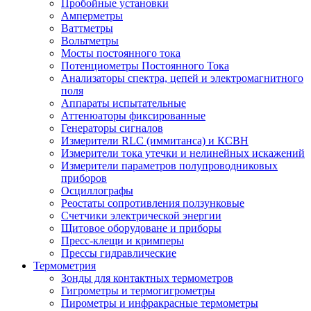
Пробойные установки
Амперметры
Ваттметры
Вольтметры
Мосты постоянного тока
Потенциометры Постоянного Тока
Анализаторы спектра, цепей и электромагнитного
поля
Аппараты испытательные
Аттенюаторы фиксированные
Генераторы сигналов
Измерители RLC (иммитанса) и КСВН
Измерители тока утечки и нелинейных искажений
Измерители параметров полупроводниковых
приборов
Осциллографы
Реостаты сопротивления ползунковые
Счетчики электрической энергии
Щитовое оборудоване и приборы
Пресс-клещи и кримперы
Прессы гидравлические
Термометрия
Зонды для контактных термометров
Гигрометры и термогигрометры
Пирометры и инфракрасные термометры