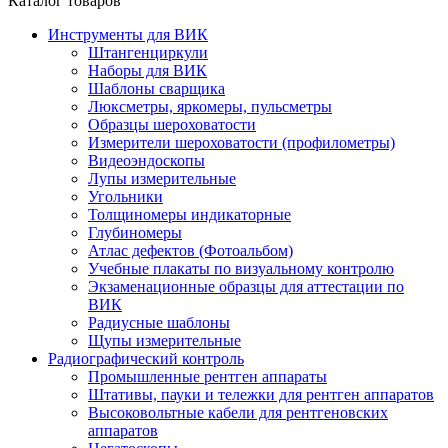
Каталог товаров
Инструменты для ВИК
Штангенциркули
Наборы для ВИК
Шаблоны сварщика
Люксметры, яркомеры, пульсметры
Образцы шероховатости
Измерители шероховатости (профилометры)
Видеоэндоскопы
Лупы измерительные
Угольники
Толщиномеры индикаторные
Глубиномеры
Атлас дефектов (Фотоальбом)
Учебные плакаты по визуальному контролю
Экзаменационные образцы для аттестации по
ВИК
Радиусные шаблоны
Щупы измерительные
Радиографический контроль
Промышленные рентген аппараты
Штативы, пауки и тележки для рентген аппаратов
Высоковольтные кабели для рентгеновских
аппаратов