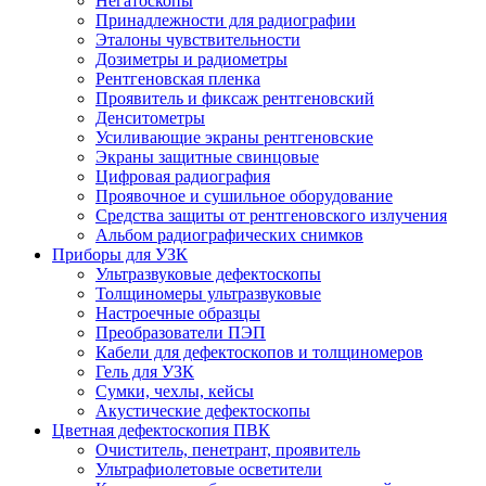
Негатоскопы
Принадлежности для радиографии
Эталоны чувствительности
Дозиметры и радиометры
Рентгеновская пленка
Проявитель и фиксаж рентгеновский
Денситометры
Усиливающие экраны рентгеновские
Экраны защитные свинцовые
Цифровая радиография
Проявочное и сушильное оборудование
Средства защиты от рентгеновского излучения
Альбом радиографических снимков
Приборы для УЗК
Ультразвуковые дефектоскопы
Толщиномеры ультразвуковые
Настроечные образцы
Преобразователи ПЭП
Кабели для дефектоскопов и толщиномеров
Гель для УЗК
Сумки, чехлы, кейсы
Акустические дефектоскопы
Цветная дефектоскопия ПВК
Очиститель, пенетрант, проявитель
Ультрафиолетовые осветители