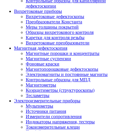
Контрольные образцы для капиллярной
дефектоскопии
Вихретоковые приборы
Вихретоковые дефектоскопы
Преобразователи Константа
Меры толщины покрытий
Образцы вихретокового контроля
Каретки для контроля резьбы
Вихретоковые преобразователи
Магнитная дефектоскопия
Магнитные порошки и концентраты
Магнитные суспензии
Фоновые краски
Магнитопорошковые дефектоскопы
Электромагниты и постоянные магниты
Контрольные образцы для МПД
Магнитометры
Коэрцитиметры (структуроскопы)
Тесламетры
Электроизмерительные приборы
Мультиметры
Источники питания
Измерители сопротивления
Индикаторы напряжения, тестеры
Токоизмерительные клещи