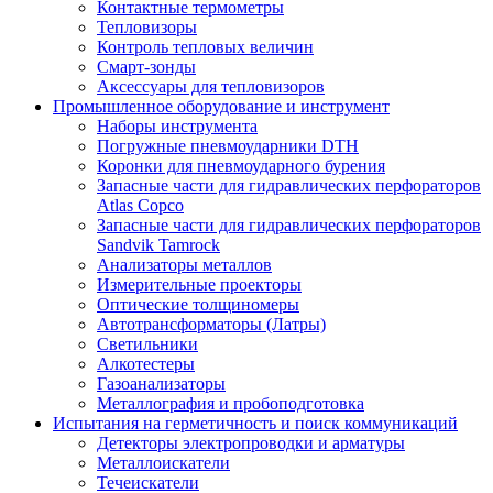
Контактные термометры
Тепловизоры
Контроль тепловых величин
Смарт-зонды
Аксессуары для тепловизоров
Промышленное оборудование и инструмент
Наборы инструмента
Погружные пневмоударники DTH
Коронки для пневмоударного бурения
Запасные части для гидравлических перфораторов
Atlas Copco
Запасные части для гидравлических перфораторов
Sandvik Tamrock
Анализаторы металлов
Измерительные проекторы
Оптические толщиномеры
Автотрансформаторы (Латры)
Светильники
Алкотестеры
Газоанализаторы
Металлография и пробоподготовка
Испытания на герметичность и поиск коммуникаций
Детекторы электропроводки и арматуры
Металлоискатели
Течеискатели