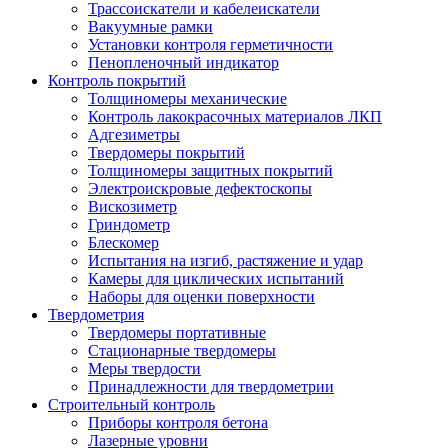
Трассоискатели и кабелеискатели
Вакуумные рамки
Установки контроля герметичности
Пенопленочный индикатор
Контроль покрытий
Толщиномеры механические
Контроль лакокрасочных материалов ЛКП
Адгезиметры
Твердомеры покрытий
Толщиномеры защитных покрытий
Электроискровые дефектоскопы
Вискозиметр
Гриндометр
Блескомер
Испытания на изгиб, растяжение и удар
Камеры для циклических испытаний
Наборы для оценки поверхности
Твердометрия
Твердомеры портативные
Стационарные твердомеры
Меры твердости
Принадлежности для твердометрии
Строительный контроль
Приборы контроля бетона
Лазерные уровни