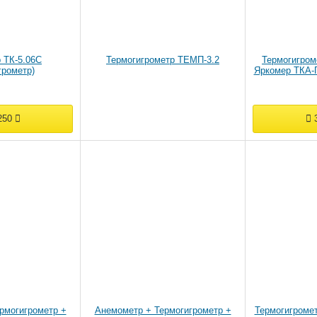
 ТК-5.06С
Термогигрометр ТЕМП-3.2
Термогигром
грометр)
Яркомер ТКА-П
250
3
рмогигрометр +
Анемометр + Термогигрометр +
Термогигроме