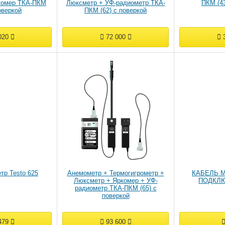
комер ТКА-ПКМ
Люксметр + УФ-радиометр ТКА-
ПКМ (43
поверкой
ПКМ (62) с поверкой
020
72 000
3
тр Testo 625
Анемометр + Термогигрометр +
КАБЕЛЬ M
Люксметр + Яркомер + УФ-
ПОДКЛЮ
радиометр ТКА-ПКМ (65) с
поверкой
479
93 600