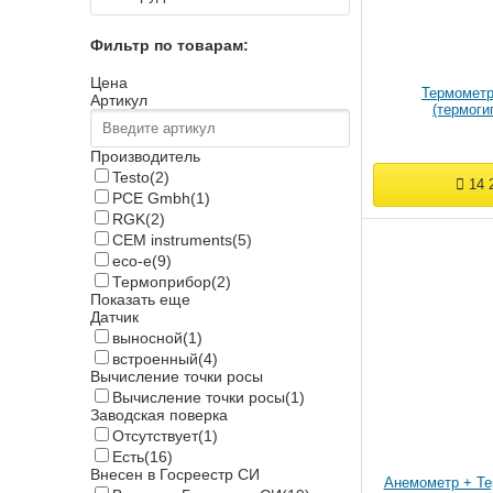
Фильтр по товарам:
Цена
Термометр
Артикул
(термоги
Производитель
Testo
(2)
14 
PCE Gmbh
(1)
RGK
(2)
CEM instruments
(5)
eco-e
(9)
Термоприбор
(2)
Показать еще
Датчик
выносной
(1)
встроенный
(4)
Вычисление точки росы
Вычисление точки росы
(1)
Заводская поверка
Отсутствует
(1)
Есть
(16)
Внесен в Госреестр СИ
Анемометр + Те