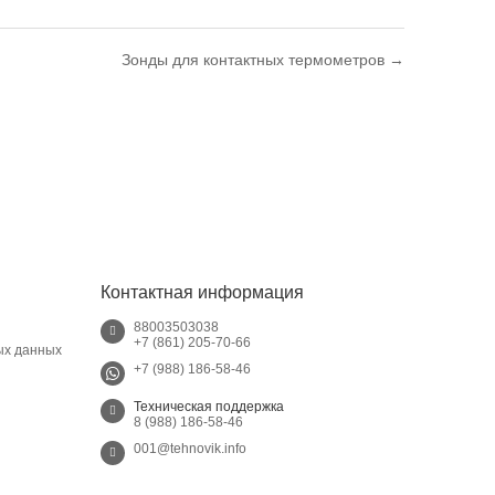
Зонды для контактных термометров →
Контактная информация
88003503038
+7 (861) 205-70-66
ых данных
+7 (988) 186-58-46
Техническая поддержка
8 (988) 186-58-46
001@tehnovik.info