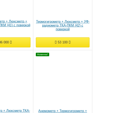
етр + Люксметр +
Термогигрометр + Люксметр + УФ-
КМ (41) с поверкой
радиометр ТКА-ПКМ (42) с
поверкой
6 000
53 100
Новинка!
тр + Люксметр ТКА-
Анемометр + Термогигрометр +