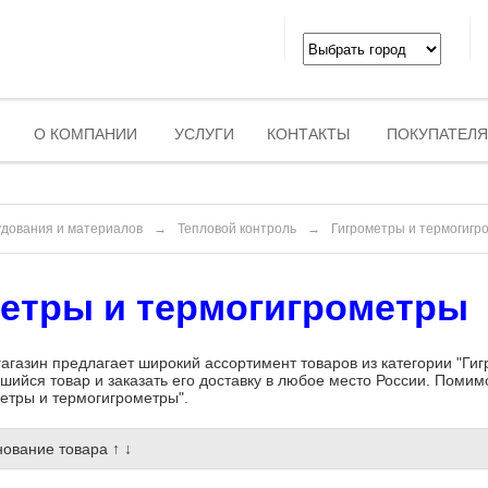
О КОМПАНИИ
УСЛУГИ
КОНТАКТЫ
ПОКУПАТЕЛ
удования и материалов
→
Тепловой контроль
→
Гигрометры и термогигр
етры и термогигрометры
агазин предлагает широкий ассортимент товаров из категории "Ги
шийся товар и заказать его доставку в любое место России. Помимо
метры и термогигрометры".
ование товара
↑
↓