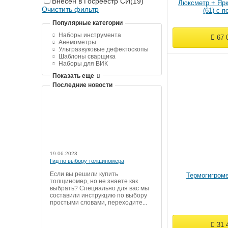
Внесен в Госреестр СИ
(19)
Люксметр + Яр
Очистить фильтр
(61) с 
Популярные категории
Наборы инструмента
67 
Анемометры
Ультразвуковые дефектоскопы
Шаблоны сварщика
Наборы для ВИК
Показать еще
Последние новости
19.06.2023
Гид по выбору толщиномера
Если вы решили купить
Термогигроме
толщиномер, но не знаете как
выбрать? Специально для вас мы
составили инструкцию по выбору
простыми словами, переходите...
31 