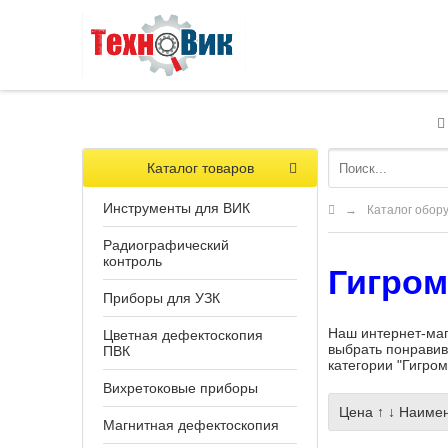
Каталог товаров
Инструменты для ВИК
→
Каталог обор
Радиографический
контроль
Гигром
Приборы для УЗК
Наш интернет-маг
Цветная дефектоскопия
выбрать понравив
ПВК
категории "Гигро
Вихретоковые приборы
Цена
↑
↓
Наимен
Магнитная дефектоскопия