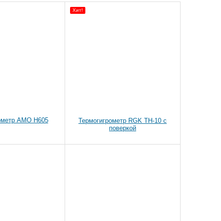
Хит!
ометр AMO H605
Термогигрометр RGK TH-10 с
поверкой