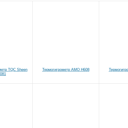
метр TQC Sheen
Термогигрометр AMO H608
Термогигр
081