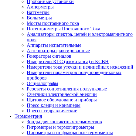
Пробойные установки
Амперметры
Ваттметры
Вольтметры
Мосты постоянного тока
Потенциометры Постоянного Тока
Анализаторы спектра, цепей и электромагнитного
поля
Аппараты испытательные
Аттенюаторы фиксированные
Генераторы сигналов
Измерители RLC (иммитанса) и КСВН
Измерители тока утечки и нелинейных искажений
Измерители параметров полупроводниковых
приборов
Осциллографы
Реостаты сопротивления ползунковые
Счетчики электрической энергии
Щитовое оборудоване и приборы
Пресс-клещи и кримперы
Прессы гидравлические
Термометрия
Зонды для контактных термометров
Гигрометры и термогигрометры
Пирометры и инфракрасные термометры