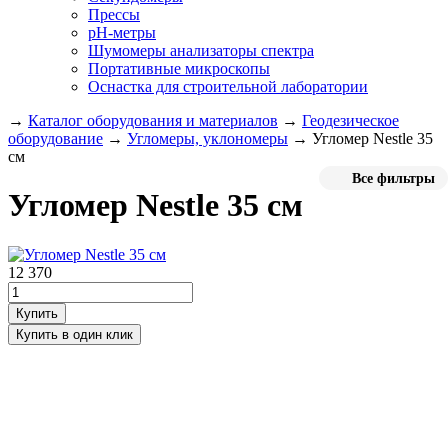
Прессы
pH-метры
Шумомеры анализаторы спектра
Портативные микроскопы
Оснастка для строительной лаборатории
→
Каталог оборудования и материалов
→
Геодезическое
оборудование
→
Угломеры, уклономеры
→
Угломер Nestle 35
см
Все фильтры
Угломер Nestle 35 см
12 370