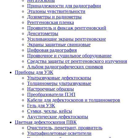
Негатоскопы
Принадлежности для радиографии
Эталоны чувствительности
Дозиметры и радиометры
Рентгеновская пленка
Проявитель и фиксаж рентгеновский
Денситометры
Усиливающие экраны рентгеновские
Экраны защитные свинцовые
Цифровая радиография
Проявочное и сушильное оборудование
Средства защиты от рентгеновского излучения
Альбом радиографических снимков
Приборы для УЗК
Ультразвуковые дефектоскопы
Толщиномеры ультразвуковые
Настроечные образцы
Преобразователи ПЭП
Кабели для дефектоскопов и толщиномеров
Гель для УЗК
Сумки, чехлы, кейсы
Акустические дефектоскопы
Цветная дефектоскопия ПВК
Очиститель, пенетрант, проявитель
Ультрафиолетовые осветители