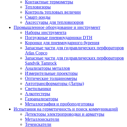
Контактные термометры
Тепловизоры
Контроль тепловых величин
Смарт-зонды
Аксессуары для тепловизоров
Промышленное оборудование и инструмент
Наборы инструмента
Погружные пневмоударники DTH
Коронки для пневмоударного бурения
Запасные части для гидравлических перфораторов
Atlas Copco
Запасные части для гидравлических перфораторов
Sandvik Tamrock
Анализаторы металлов
Измерительные проекторы
Оптические толщиномеры
Автотрансформаторы (Латры)
Светильники
Алкотестеры
Газоанализаторы
Металлография и пробоподготовка
Испытания на герметичность и поиск коммуникаций
Детекторы электропроводки и арматуры
Металлоискатели
Течеискатели