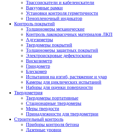
Трассоискатели и кабелеискатели
Вакуумные рамки
Установки контроля герметичности
Пенопленочный индикатор
Контроль покрытий
Толщиномеры механические
Контроль лакокрасочных материалов ЛКП
Адгезиметры
Твердомеры покрытий
Толщиномеры защитных покрытий
Электроискровые дефектоскопы
Вискозиметр
Гриндометр
Блескомер
Испытания на изгиб, растяжение и удар
Камеры для циклических испытаний
Наборы для оценки поверхности
Твердометрия
Твердомеры портативные
Стационарные твердомеры
Меры твердости
Принадлежности для твердометрии
Строительный контроль
Приборы контроля бетона
Лазерные уровни