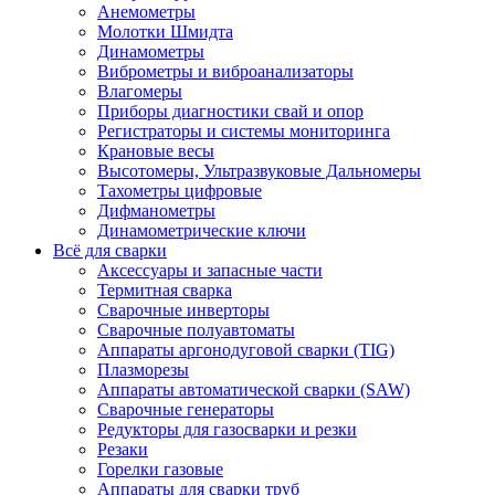
Анемометры
Молотки Шмидта
Динамометры
Виброметры и виброанализаторы
Влагомеры
Приборы диагностики свай и опор
Регистраторы и системы мониторинга
Крановые весы
Высотомеры, Ультразвуковые Дальномеры
Тахометры цифровые
Дифманометры
Динамометрические ключи
Всё для сварки
Аксессуары и запасные части
Термитная сварка
Сварочные инверторы
Сварочные полуавтоматы
Аппараты аргонодуговой сварки (TIG)
Плазморезы
Аппараты автоматической сварки (SAW)
Сварочные генераторы
Редукторы для газосварки и резки
Резаки
Горелки газовые
Аппараты для сварки труб