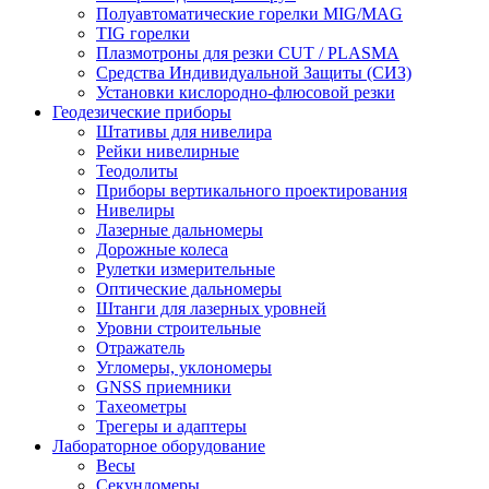
Полуавтоматические горелки MIG/MAG
TIG горелки
Плазмотроны для резки CUT / PLASMA
Средства Индивидуальной Защиты (СИЗ)
Установки кислородно-флюсовой резки
Геодезические приборы
Штативы для нивелира
Рейки нивелирные
Теодолиты
Приборы вертикального проектирования
Нивелиры
Лазерные дальномеры
Дорожные колеса
Рулетки измерительные
Оптические дальномеры
Штанги для лазерных уровней
Уровни строительные
Отражатель
Угломеры, уклономеры
GNSS приемники
Тахеометры
Трегеры и адаптеры
Лабораторное оборудование
Весы
Секундомеры