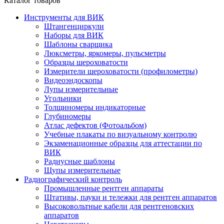
Каталог товаров
Инструменты для ВИК
Штангенциркули
Наборы для ВИК
Шаблоны сварщика
Люксметры, яркомеры, пульсметры
Образцы шероховатости
Измерители шероховатости (профилометры)
Видеоэндоскопы
Лупы измерительные
Угольники
Толщиномеры индикаторные
Глубиномеры
Атлас дефектов (Фотоальбом)
Учебные плакаты по визуальному контролю
Экзаменационные образцы для аттестации по
ВИК
Радиусные шаблоны
Щупы измерительные
Радиографический контроль
Промышленные рентген аппараты
Штативы, пауки и тележки для рентген аппаратов
Высоковольтные кабели для рентгеновских
аппаратов