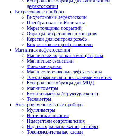
Контрольные образцы для капиллярной
дефектоскопии
Вихретоковые приборы
Вихретоковые дефектоскопы
Преобразователи Константа
Меры толщины покрытий
Образцы вихретокового контроля
Каретки для контроля резьбы
Вихретоковые преобразователи
Магнитная дефектоскопия
Магнитные порошки и концентраты
Магнитные суспензии
Фоновые краски
Магнитопорошковые дефектоскопы
Электромагниты и постоянные магниты
Контрольные образцы для МПД
Магнитометры
Коэрцитиметры (структуроскопы)
Тесламетры
Электроизмерительные приборы
Мультиметры
Источники питания
Измерители сопротивления
Индикаторы напряжения, тестеры
Токоизмерительные клещи