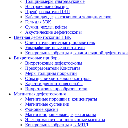
Толщиномеры ультразвуковые
Настроечные образцы
Преобразователи ПЭП
Кабели для дефектоскопов и толщиномеров
Гель для УЗК
Сумки, чехлы, кейсы
Акустические дефектоскопы
Цветная дефектоскопия ПВК
Очиститель, пенетрант, проявитель
Ультрафиолетовые осветители
Контрольные образцы для капиллярной дефектоско
Вихретоковые приборы
Вихретоковые дефектоскопы
Преобразователи Константа
Меры толщины покрытий
Образцы вихретокового контроля
Каретки для контроля резьбы
Вихретоковые преобразователи
Магнитная дефектоскопия
Магнитные порошки и концентраты
Магнитные суспензии
Фоновые краски
Магнитопорошковые дефектоскопы
Электромагниты и постоянные магниты
Контрольные образцы для МПД