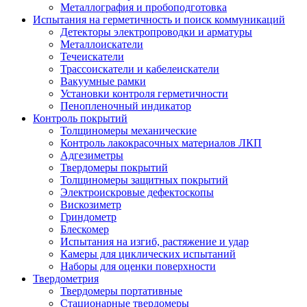
Металлография и пробоподготовка
Испытания на герметичность и поиск коммуникаций
Детекторы электропроводки и арматуры
Металлоискатели
Течеискатели
Трассоискатели и кабелеискатели
Вакуумные рамки
Установки контроля герметичности
Пенопленочный индикатор
Контроль покрытий
Толщиномеры механические
Контроль лакокрасочных материалов ЛКП
Адгезиметры
Твердомеры покрытий
Толщиномеры защитных покрытий
Электроискровые дефектоскопы
Вискозиметр
Гриндометр
Блескомер
Испытания на изгиб, растяжение и удар
Камеры для циклических испытаний
Наборы для оценки поверхности
Твердометрия
Твердомеры портативные
Стационарные твердомеры