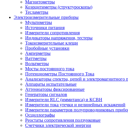
Магнитометры
Коэрцитиметры (структуроскопы)
Тесламетры
Электроизмерительные приборы
Мультиметры
Источники питания
Измерители сопротивления
Индикаторы напряжения, тестеры
Токоизмерительные клещи
Пробойные установки
Амперметры
Ваттметры
Вольтметры
Мосты постоянного тока
Потенциометры Постоянного Тока
Анализаторы спектра, цепей и электромагнитного 
Аппараты испытательные
Аттенюаторы фиксированные
Генераторы сигналов
Измерители RLC (иммитанса) и КСВН
Измерители тока утечки и нелинейных искажений
Измерители параметров полупроводниковых прибо
Осциллографы
Реостаты сопротивления ползунковые
Счетчики электрической энергии