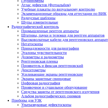
Глубиномеры
Атлас дефектов (Фотоальбом)
Учебные плакаты по визуальному контролю
Экзаменационные образцы для аттестации по ВИК
Радиусные шаблоны
Щупы измерительные
Радиографический контроль
Промышленные рентген аппараты
Штативы, пауки и тележки для рентген аппаратов
Высоковольтные кабели для рентгеновских аппарат
Негатоскопы
Принадлежности для радиографии
Эталоны чувствительности
Дозиметры и радиометры
Рентгеновская пленка
Проявитель и фиксаж рентгеновский
Денситометры
Усиливающие экраны рентгеновские
Экраны защитные свинцовые
Цифровая радиография
Проявочное и сушильное оборудование
Средства защиты от рентгеновского излучения
Альбом радиографических снимков
Приборы для УЗК
Ультразвуковые дефектоскопы