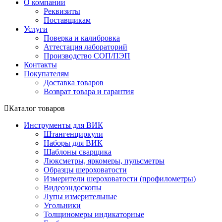
О компании
Реквизиты
Поставщикам
Услуги
Поверка и калибровка
Аттестация лабораторий
Производство СОП/ПЭП
Контакты
Покупателям
Доставка товаров
Возврат товара и гарантия
Каталог товаров
Инструменты для ВИК
Штангенциркули
Наборы для ВИК
Шаблоны сварщика
Люксметры, яркомеры, пульсметры
Образцы шероховатости
Измерители шероховатости (профилометры)
Видеоэндоскопы
Лупы измерительные
Угольники
Толщиномеры индикаторные