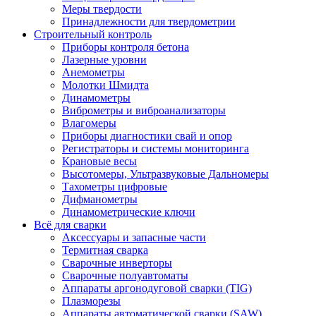
Меры твердости
Принадлежности для твердометрии
Строительный контроль
Приборы контроля бетона
Лазерные уровни
Анемометры
Молотки Шмидта
Динамометры
Виброметры и виброанализаторы
Влагомеры
Приборы диагностики свай и опор
Регистраторы и системы мониторинга
Крановые весы
Высотомеры, Ультразвуковые Дальномеры
Тахометры цифровые
Дифманометры
Динамометрические ключи
Всё для сварки
Аксессуары и запасные части
Термитная сварка
Сварочные инверторы
Сварочные полуавтоматы
Аппараты аргонодуговой сварки (TIG)
Плазморезы
Аппараты автоматической сварки (SAW)