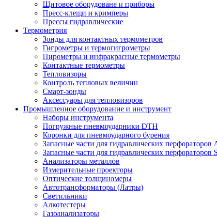
Щитовое оборудоване и приборы
Пресс-клещи и кримперы
Прессы гидравлические
Термометрия
Зонды для контактных термометров
Гигрометры и термогигрометры
Пирометры и инфракрасные термометры
Контактные термометры
Тепловизоры
Контроль тепловых величин
Смарт-зонды
Аксессуары для тепловизоров
Промышленное оборудование и инструмент
Наборы инструмента
Погружные пневмоударники DTH
Коронки для пневмоударного бурения
Запасные части для гидравлических перфораторов A
Запасные части для гидравлических перфораторов S
Анализаторы металлов
Измерительные проекторы
Оптические толщиномеры
Автотрансформаторы (Латры)
Светильники
Алкотестеры
Газоанализаторы