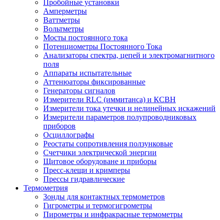
Пробойные установки
Амперметры
Ваттметры
Вольтметры
Мосты постоянного тока
Потенциометры Постоянного Тока
Анализаторы спектра, цепей и электромагнитного
поля
Аппараты испытательные
Аттенюаторы фиксированные
Генераторы сигналов
Измерители RLC (иммитанса) и КСВН
Измерители тока утечки и нелинейных искажений
Измерители параметров полупроводниковых
приборов
Осциллографы
Реостаты сопротивления ползунковые
Счетчики электрической энергии
Щитовое оборудоване и приборы
Пресс-клещи и кримперы
Прессы гидравлические
Термометрия
Зонды для контактных термометров
Гигрометры и термогигрометры
Пирометры и инфракрасные термометры