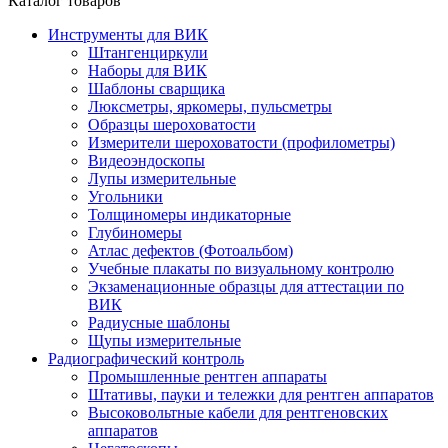
Каталог товаров
Инструменты для ВИК
Штангенциркули
Наборы для ВИК
Шаблоны сварщика
Люксметры, яркомеры, пульсметры
Образцы шероховатости
Измерители шероховатости (профилометры)
Видеоэндоскопы
Лупы измерительные
Угольники
Толщиномеры индикаторные
Глубиномеры
Атлас дефектов (Фотоальбом)
Учебные плакаты по визуальному контролю
Экзаменационные образцы для аттестации по
ВИК
Радиусные шаблоны
Щупы измерительные
Радиографический контроль
Промышленные рентген аппараты
Штативы, пауки и тележки для рентген аппаратов
Высоковольтные кабели для рентгеновских
аппаратов