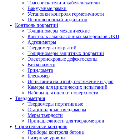
Трассоискатели и кабелеискатели
Вакуумные рамки
Установки контроля герметичности
Пенопленочный индикатор
Контроль покрытий
Толщиномеры механические
Контроль лакокрасочных материалов ЛКП
Адгезиметры
Твердомеры покрытий
Толщиномеры защитных покрытий
Электроискровые дефектоскопы
Вискозиметр
Гриндометр
Блескомер
Испытания на изгиб, растяжение и удар
Камеры для циклических испытаний
Наборы для оценки поверхности
Твердометрия
Твердомеры портативные
Стационарные твердомеры
Меры твердости
Принадлежности для твердометрии
Строительный контроль
Приборы контроля бетона
Лазерные уровни