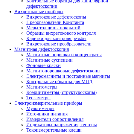
Контрольные образцы для капиллярной
дефектоскопии
Вихретоковые приборы
Вихретоковые дефектоскопы
Преобразователи Константа
Меры толщины покрытий
Образцы вихретокового контроля
Каретки для контроля резьбы
Вихретоковые преобразователи
Магнитная дефектоскопия
Магнитные порошки и концентраты
Магнитные суспензии
Фоновые краски
Магнитопорошковые дефектоскопы
Электромагниты и постоянные магниты
Контрольные образцы для МПД
Магнитометры
Коэрцитиметры (структуроскопы)
Тесламетры
Электроизмерительные приборы
Мультиметры
Источники питания
Измерители сопротивления
Индикаторы напряжения, тестеры
Токоизмерительные клещи