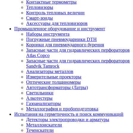
Контактные термометры
Тепловизоры
Контроль тепловых величин
Смарт-зонды
Аксессуары для тепловизоров
Промышленное оборудование и инструмент
Наборы инструмента
Погружные пневмоударники DTH
Коронки для пневмоударного бурения
Запасные части для гидравлических перфораторов
Atlas Copco
Запасные части для гидравлических перфораторов
Sandvik Tamrock
Анализаторы металлов
Измерительные проекторы
Оптические толщиномеры
Автотрансформаторы (Латры)
Светильники
Алкотестеры
Газоанализаторы
Металлография и пробоподготовка
Испытания на герметичность и поиск коммуникаций
Детекторы электропроводки и арматуры
Металлоискатели
Течеискатели