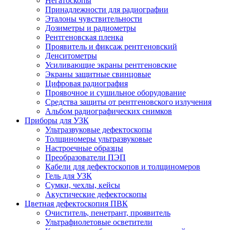
Негатоскопы
Принадлежности для радиографии
Эталоны чувствительности
Дозиметры и радиометры
Рентгеновская пленка
Проявитель и фиксаж рентгеновский
Денситометры
Усиливающие экраны рентгеновские
Экраны защитные свинцовые
Цифровая радиография
Проявочное и сушильное оборудование
Средства защиты от рентгеновского излучения
Альбом радиографических снимков
Приборы для УЗК
Ультразвуковые дефектоскопы
Толщиномеры ультразвуковые
Настроечные образцы
Преобразователи ПЭП
Кабели для дефектоскопов и толщиномеров
Гель для УЗК
Сумки, чехлы, кейсы
Акустические дефектоскопы
Цветная дефектоскопия ПВК
Очиститель, пенетрант, проявитель
Ультрафиолетовые осветители