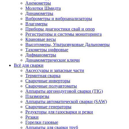
Анемометры
Молотки Шмидта
Динамометры
Виброметры и виброанализаторы
Влагомеры
Приборы диагностики свай и опор
Регистраторы и системы мониторинга
Крановые весы
Высотомеры, Ультразвуковые Дальномеры
Тахометры цифровые
Дифманометры
Динамометрические ключи
Всё для сварки
Аксессуары и запасные части
Термитная сварка
Сварочные инверторы
Сварочные полуавтоматы
Аппараты аргонодуговой сварки (TIG)
Плазморезы
Аппараты автоматической сварки (SAW)
Сварочные генераторы
Редукторы для газосварки и резки
Резаки
Горелки газовые
Аппараты для сварки труб