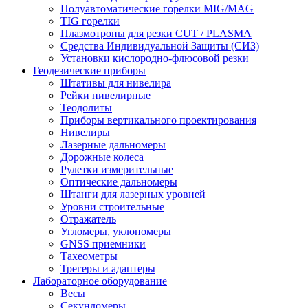
Полуавтоматические горелки MIG/MAG
TIG горелки
Плазмотроны для резки CUT / PLASMA
Средства Индивидуальной Защиты (СИЗ)
Установки кислородно-флюсовой резки
Геодезические приборы
Штативы для нивелира
Рейки нивелирные
Теодолиты
Приборы вертикального проектирования
Нивелиры
Лазерные дальномеры
Дорожные колеса
Рулетки измерительные
Оптические дальномеры
Штанги для лазерных уровней
Уровни строительные
Отражатель
Угломеры, уклономеры
GNSS приемники
Тахеометры
Трегеры и адаптеры
Лабораторное оборудование
Весы
Секундомеры