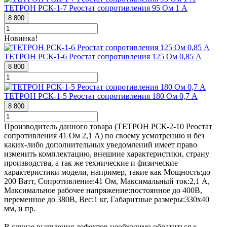
ТЕТРОН РСК-1-7 Реостат сопротивления 95 Ом 1 А
8 800
Новинка!
ТЕТРОН РСК-1-6 Реостат сопротивления 125 Ом 0,85 А
8 800
ТЕТРОН РСК-1-5 Реостат сопротивления 180 Ом 0,7 А
8 800
Производитель данного товара (ТЕТРОН РСК-2-10 Реостат
сопротивления 41 Ом 2,1 А) по своему усмотрению и без
каких-либо дополнительных уведомлений имеет право
изменить комплектацию, внешние характеристики, страну
производства, а так же технические и физические
характеристики модели, например, такие как
Мощность:
до
200 Ватт
,
Сопротивление:
41 Ом
,
Максимальный ток:
2,1 А
,
Максимальное рабочее напряжение:
постоянное до 400В,
переменное до 380В
,
Вес:
1 кг
,
Габаритные размеры:
330х40
мм
, и пр.
В случае выявления дефектов необходимо обратиться к