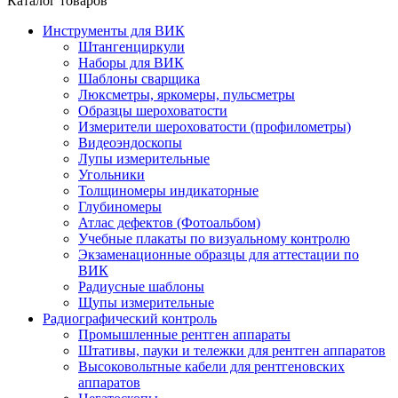
Каталог товаров
Инструменты для ВИК
Штангенциркули
Наборы для ВИК
Шаблоны сварщика
Люксметры, яркомеры, пульсметры
Образцы шероховатости
Измерители шероховатости (профилометры)
Видеоэндоскопы
Лупы измерительные
Угольники
Толщиномеры индикаторные
Глубиномеры
Атлас дефектов (Фотоальбом)
Учебные плакаты по визуальному контролю
Экзаменационные образцы для аттестации по
ВИК
Радиусные шаблоны
Щупы измерительные
Радиографический контроль
Промышленные рентген аппараты
Штативы, пауки и тележки для рентген аппаратов
Высоковольтные кабели для рентгеновских
аппаратов