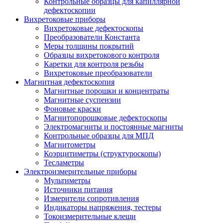
Контрольные образцы для капиллярной
дефектоскопии
Вихретоковые приборы
Вихретоковые дефектоскопы
Преобразователи Константа
Меры толщины покрытий
Образцы вихретокового контроля
Каретки для контроля резьбы
Вихретоковые преобразователи
Магнитная дефектоскопия
Магнитные порошки и концентраты
Магнитные суспензии
Фоновые краски
Магнитопорошковые дефектоскопы
Электромагниты и постоянные магниты
Контрольные образцы для МПД
Магнитометры
Коэрцитиметры (структуроскопы)
Тесламетры
Электроизмерительные приборы
Мультиметры
Источники питания
Измерители сопротивления
Индикаторы напряжения, тестеры
Токоизмерительные клещи