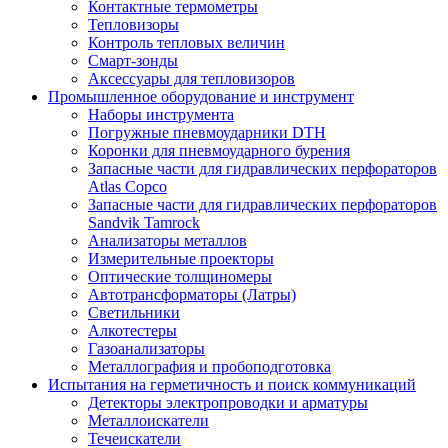
Контактные термометры
Тепловизоры
Контроль тепловых величин
Смарт-зонды
Аксессуары для тепловизоров
Промышленное оборудование и инструмент
Наборы инструмента
Погружные пневмоударники DTH
Коронки для пневмоударного бурения
Запасные части для гидравлических перфораторов
Atlas Copco
Запасные части для гидравлических перфораторов
Sandvik Tamrock
Анализаторы металлов
Измерительные проекторы
Оптические толщиномеры
Автотрансформаторы (Латры)
Светильники
Алкотестеры
Газоанализаторы
Металлография и пробоподготовка
Испытания на герметичность и поиск коммуникаций
Детекторы электропроводки и арматуры
Металлоискатели
Течеискатели