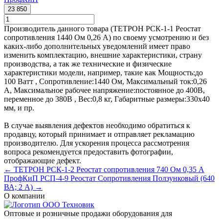
23 850
Производитель данного товара (ТЕТРОН РСК-1-1 Реостат
сопротивления 1440 Ом 0,26 А) по своему усмотрению и без
каких-либо дополнительных уведомлений имеет право
изменить комплектацию, внешние характеристики, страну
производства, а так же технические и физические
характеристики модели, например, такие как
Мощность:
до
100 Ватт
,
Сопротивление:
1440 Ом
,
Максимальный ток:
0,26
А
,
Максимальное рабочее напряжение:
постоянное до 400В,
переменное до 380В
,
Вес:
0,8 кг
,
Габаритные размеры:
330х40
мм
, и пр.
В случае выявления дефектов необходимо обратиться к
продавцу, который принимает и отправляет рекламацию
производителю. Для ускорения процесса рассмотрения
вопроса рекомендуется предоставить фотографии,
отображающие дефект.
← ТЕТРОН РСК-1-2 Реостат сопротивления 740 Ом 0,35 А
ПрофКиП РСП-4-9 Реостат Сопротивления Ползунковый (640
ВА; 2 А) →
О компании
Оптовые и розничные продажи оборудования для