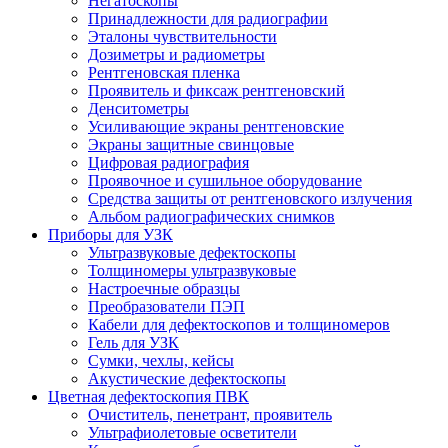
Негатоскопы
Принадлежности для радиографии
Эталоны чувствительности
Дозиметры и радиометры
Рентгеновская пленка
Проявитель и фиксаж рентгеновский
Денситометры
Усиливающие экраны рентгеновские
Экраны защитные свинцовые
Цифровая радиография
Проявочное и сушильное оборудование
Средства защиты от рентгеновского излучения
Альбом радиографических снимков
Приборы для УЗК
Ультразвуковые дефектоскопы
Толщиномеры ультразвуковые
Настроечные образцы
Преобразователи ПЭП
Кабели для дефектоскопов и толщиномеров
Гель для УЗК
Сумки, чехлы, кейсы
Акустические дефектоскопы
Цветная дефектоскопия ПВК
Очиститель, пенетрант, проявитель
Ультрафиолетовые осветители