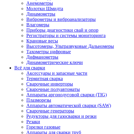
Анемометры
Молотки Шмидта
Динамометры
Виброметры и виброанализаторы
Влагомеры
Приборы диагностики свай и опор
Регистраторы и системы мониторинга
Крановые весы
Высотомеры, Ультразвуковые Дальномеры
Тахометры цифровые
Дифманометры
Динамометрические ключи
Всё для сварки
Аксессуары и запасные части
Термитная сварка
Сварочные инверторы
Сварочные полуавтоматы
Аппараты аргонодуговой сварки (TIG)
Плазморезы
Аппараты автоматической сварки (SAW)
Сварочные генераторы
Редукторы для газосварки и резки
Резаки
Горелки газовые
Аппараты для сварки труб