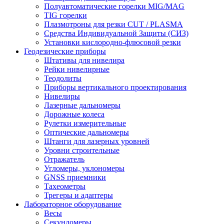
Полуавтоматические горелки MIG/MAG
TIG горелки
Плазмотроны для резки CUT / PLASMA
Средства Индивидуальной Защиты (СИЗ)
Установки кислородно-флюсовой резки
Геодезические приборы
Штативы для нивелира
Рейки нивелирные
Теодолиты
Приборы вертикального проектирования
Нивелиры
Лазерные дальномеры
Дорожные колеса
Рулетки измерительные
Оптические дальномеры
Штанги для лазерных уровней
Уровни строительные
Отражатель
Угломеры, уклономеры
GNSS приемники
Тахеометры
Трегеры и адаптеры
Лабораторное оборудование
Весы
Секундомеры