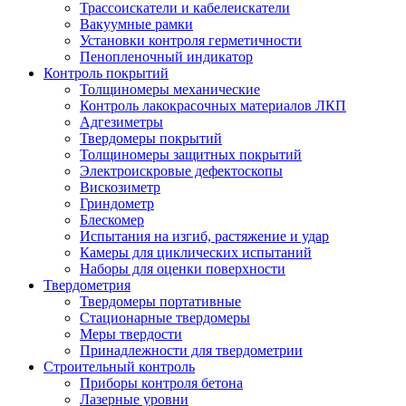
Трассоискатели и кабелеискатели
Вакуумные рамки
Установки контроля герметичности
Пенопленочный индикатор
Контроль покрытий
Толщиномеры механические
Контроль лакокрасочных материалов ЛКП
Адгезиметры
Твердомеры покрытий
Толщиномеры защитных покрытий
Электроискровые дефектоскопы
Вискозиметр
Гриндометр
Блескомер
Испытания на изгиб, растяжение и удар
Камеры для циклических испытаний
Наборы для оценки поверхности
Твердометрия
Твердомеры портативные
Стационарные твердомеры
Меры твердости
Принадлежности для твердометрии
Строительный контроль
Приборы контроля бетона
Лазерные уровни