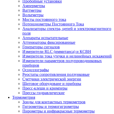
Пробойные установки
Амперметры
Ваттметры
Вольтметры
Мосты постоянного тока
Потенциометры Постоянного Тока
Анализаторы спектра, цепей и электромагнитного
поля
Аппараты испытательные
Аттенюаторы фиксированные
Генераторы сигналов
Измерители RLC (иммитанса) и КСВН
Измерители тока утечки и нелинейных искажений
Измерители параметров полупроводниковых
приборов
Осциллографы
Реостаты сопротивления ползунковые
Счетчики электрической энергии
Щитовое оборудоване и приборы
Пресс-клещи и кримперы
Прессы гидравлические
Термометрия
Зонды для контактных термометров
Гигрометры и термогигрометры
Пирометры и инфракрасные термометры