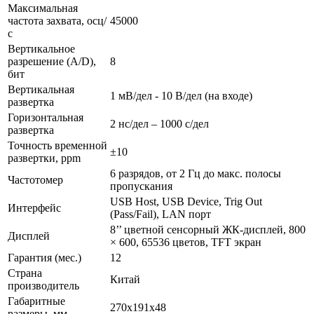
Максимальная
частота захвата, осц/
45000
с
Вертикальное
разрешение (A/D),
8
бит
Вертикальная
1 мВ/дел - 10 В/дел (на входе)
развертка
Горизонтальная
2 нс/дел – 1000 с/дел
развертка
Точность временной
±10
развертки, ppm
6 разрядов, от 2 Гц до макс. полосы
Частотомер
пропускания
USB Host, USB Device, Trig Out
Интерфейс
(Pass/Fail), LAN порт
8’’ цветной сенсорный ЖК-дисплей, 800
Дисплей
× 600, 65536 цветов, TFT экран
Гарантия (мес.)
12
Страна
Китай
производитель
Габаритные
270х191х48
размеры, мм