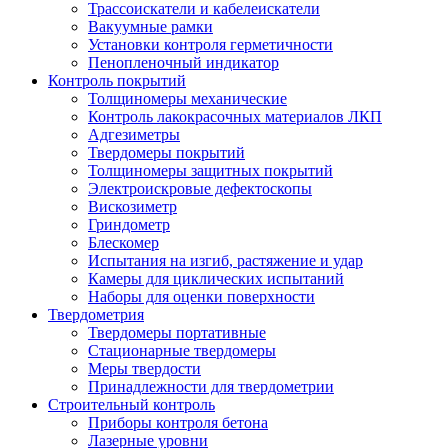
Трассоискатели и кабелеискатели
Вакуумные рамки
Установки контроля герметичности
Пенопленочный индикатор
Контроль покрытий
Толщиномеры механические
Контроль лакокрасочных материалов ЛКП
Адгезиметры
Твердомеры покрытий
Толщиномеры защитных покрытий
Электроискровые дефектоскопы
Вискозиметр
Гриндометр
Блескомер
Испытания на изгиб, растяжение и удар
Камеры для циклических испытаний
Наборы для оценки поверхности
Твердометрия
Твердомеры портативные
Стационарные твердомеры
Меры твердости
Принадлежности для твердометрии
Строительный контроль
Приборы контроля бетона
Лазерные уровни