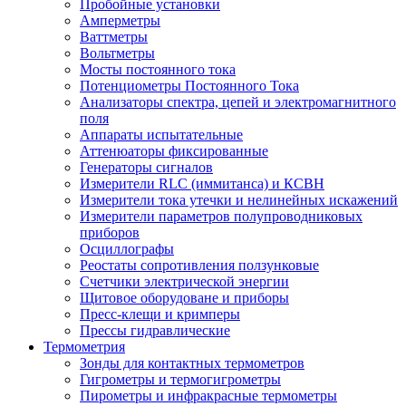
Пробойные установки
Амперметры
Ваттметры
Вольтметры
Мосты постоянного тока
Потенциометры Постоянного Тока
Анализаторы спектра, цепей и электромагнитного
поля
Аппараты испытательные
Аттенюаторы фиксированные
Генераторы сигналов
Измерители RLC (иммитанса) и КСВН
Измерители тока утечки и нелинейных искажений
Измерители параметров полупроводниковых
приборов
Осциллографы
Реостаты сопротивления ползунковые
Счетчики электрической энергии
Щитовое оборудоване и приборы
Пресс-клещи и кримперы
Прессы гидравлические
Термометрия
Зонды для контактных термометров
Гигрометры и термогигрометры
Пирометры и инфракрасные термометры