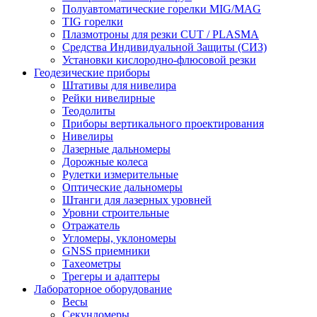
Полуавтоматические горелки MIG/MAG
TIG горелки
Плазмотроны для резки CUT / PLASMA
Средства Индивидуальной Защиты (СИЗ)
Установки кислородно-флюсовой резки
Геодезические приборы
Штативы для нивелира
Рейки нивелирные
Теодолиты
Приборы вертикального проектирования
Нивелиры
Лазерные дальномеры
Дорожные колеса
Рулетки измерительные
Оптические дальномеры
Штанги для лазерных уровней
Уровни строительные
Отражатель
Угломеры, уклономеры
GNSS приемники
Тахеометры
Трегеры и адаптеры
Лабораторное оборудование
Весы
Секундомеры