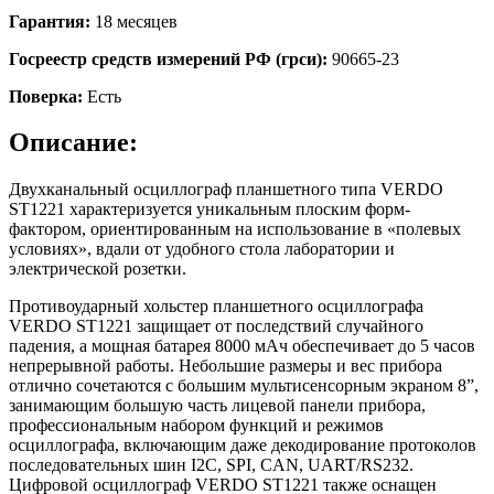
Гарантия:
18 месяцев
Госреестр средств измерений РФ (грси):
90665-23
Поверка:
Есть
Описание:
Двухканальный осциллограф планшетного типа VERDO
ST1221 характеризуется уникальным плоским форм-
фактором, ориентированным на использование в «полевых
условиях», вдали от удобного стола лаборатории и
электрической розетки.
Противоударный хольстер планшетного осциллографа
VERDO ST1221 защищает от последствий случайного
падения, а мощная батарея 8000 мАч обеспечивает до 5 часов
непрерывной работы. Небольшие размеры и вес прибора
отлично сочетаются с большим мультисенсорным экраном 8”,
занимающим большую часть лицевой панели прибора,
профессиональным набором функций и режимов
осциллографа, включающим даже декодирование протоколов
последовательных шин I2C, SPI, CAN, UART/RS232.
Цифровой осциллограф VERDO ST1221 также оснащен