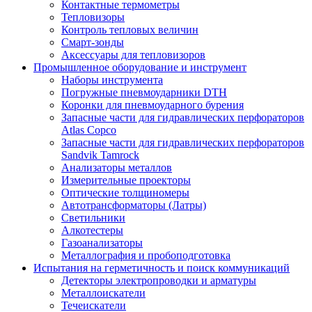
Контактные термометры
Тепловизоры
Контроль тепловых величин
Смарт-зонды
Аксессуары для тепловизоров
Промышленное оборудование и инструмент
Наборы инструмента
Погружные пневмоударники DTH
Коронки для пневмоударного бурения
Запасные части для гидравлических перфораторов
Atlas Copco
Запасные части для гидравлических перфораторов
Sandvik Tamrock
Анализаторы металлов
Измерительные проекторы
Оптические толщиномеры
Автотрансформаторы (Латры)
Светильники
Алкотестеры
Газоанализаторы
Металлография и пробоподготовка
Испытания на герметичность и поиск коммуникаций
Детекторы электропроводки и арматуры
Металлоискатели
Течеискатели