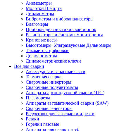
Анемометры
Молотки Шмидта
Динамометры
Виброметры и виброанализаторы
Влагомеры
Приборы диагностики свай и опор
Регистраторы и системы мониторинга
Крановые весы
Высотомеры, Ультразвуковые Дальномеры
Тахометры цифровые
Дифманометры
Динамометрические ключи
Всё для сварки
Аксессуары и запасные части
Термитная сварка
Сварочные инверторы
Сварочные полуавтоматы
Аппараты аргонодуговой сварки (TIG)
Плазморезы
Аппараты автоматической сварки (SAW)
Сварочные генераторы
Редукторы для газосварки и резки
Резаки
Горелки газовые
Аппараты для сварки труб