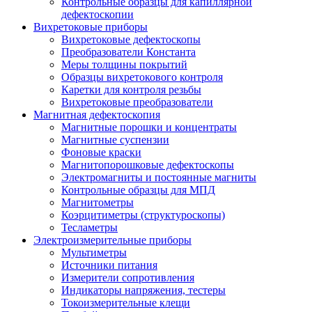
Контрольные образцы для капиллярной
дефектоскопии
Вихретоковые приборы
Вихретоковые дефектоскопы
Преобразователи Константа
Меры толщины покрытий
Образцы вихретокового контроля
Каретки для контроля резьбы
Вихретоковые преобразователи
Магнитная дефектоскопия
Магнитные порошки и концентраты
Магнитные суспензии
Фоновые краски
Магнитопорошковые дефектоскопы
Электромагниты и постоянные магниты
Контрольные образцы для МПД
Магнитометры
Коэрцитиметры (структуроскопы)
Тесламетры
Электроизмерительные приборы
Мультиметры
Источники питания
Измерители сопротивления
Индикаторы напряжения, тестеры
Токоизмерительные клещи