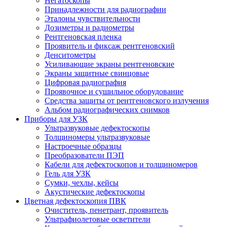
Негатоскопы
Принадлежности для радиографии
Эталоны чувствительности
Дозиметры и радиометры
Рентгеновская пленка
Проявитель и фиксаж рентгеновский
Денситометры
Усиливающие экраны рентгеновские
Экраны защитные свинцовые
Цифровая радиография
Проявочное и сушильное оборудование
Средства защиты от рентгеновского излучения
Альбом радиографических снимков
Приборы для УЗК
Ультразвуковые дефектоскопы
Толщиномеры ультразвуковые
Настроечные образцы
Преобразователи ПЭП
Кабели для дефектоскопов и толщиномеров
Гель для УЗК
Сумки, чехлы, кейсы
Акустические дефектоскопы
Цветная дефектоскопия ПВК
Очиститель, пенетрант, проявитель
Ультрафиолетовые осветители