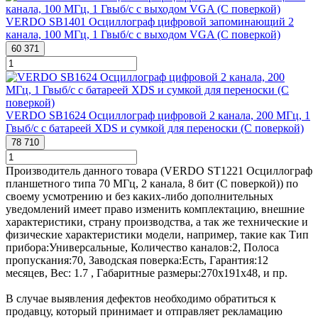
VERDO SB1401 Осциллограф цифровой запоминающий 2
канала, 100 МГц, 1 Гвыб/с с выходом VGA (С поверкой)
60 371
VERDO SB1624 Осциллограф цифровой 2 канала, 200 МГц, 1
Гвыб/с с батареей XDS и сумкой для переноски (С поверкой)
78 710
Производитель данного товара (VERDO ST1221 Осциллограф
планшетного типа 70 МГц, 2 канала, 8 бит (С поверкой)) по
своему усмотрению и без каких-либо дополнительных
уведомлений имеет право изменить комплектацию, внешние
характеристики, страну производства, а так же технические и
физические характеристики модели, например, такие как
Тип
прибора:
Универсальные
,
Количество каналов:
2
,
Полоса
пропускания:
70
,
Заводская поверка:
Есть
,
Гарантия:
12
месяцев
,
Вес:
1.7
,
Габаритные размеры:
270х191х48
, и пр.
В случае выявления дефектов необходимо обратиться к
продавцу, который принимает и отправляет рекламацию