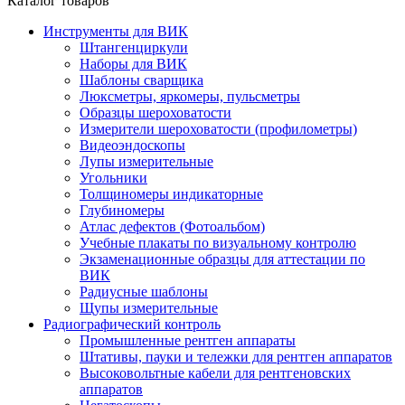
Каталог товаров
Инструменты для ВИК
Штангенциркули
Наборы для ВИК
Шаблоны сварщика
Люксметры, яркомеры, пульсметры
Образцы шероховатости
Измерители шероховатости (профилометры)
Видеоэндоскопы
Лупы измерительные
Угольники
Толщиномеры индикаторные
Глубиномеры
Атлас дефектов (Фотоальбом)
Учебные плакаты по визуальному контролю
Экзаменационные образцы для аттестации по
ВИК
Радиусные шаблоны
Щупы измерительные
Радиографический контроль
Промышленные рентген аппараты
Штативы, пауки и тележки для рентген аппаратов
Высоковольтные кабели для рентгеновских
аппаратов