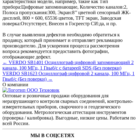
характеристики модели, например, такие как
Тип
прибора:
Цифровые запоминающие
,
Количество каналов:
2
,
Полоса пропускания:
300
,
Экран:
8’’ цветной сенсорный ЖК-
дисплей, 800 × 600, 65536 цветов, TFT экран
,
Заводская
поверка:
Отсутствует
,
Внесен в Госреестр СИ:
да
, и пр.
В случае выявления дефектов необходимо обратиться к
продавцу, который принимает и отправляет рекламацию
производителю. Для ускорения процесса рассмотрения
вопроса рекомендуется предоставить фотографии,
отображающие дефект.
← VERDO SB1401 Осциллограф цифровой запоминающий 2
канала, 100 МГц, 1 Гвыб/с с батареей SDS (Без поверки)
VERDO SB1623 Осциллограф цифровой 2 канала, 100 МГц, 1
Гвыб/с (Без поверки) →
О компании
Оптовые и розничные продажи оборудования для
неразрушающего контроля сварных соединений, контрольно-
измерительных приборов, сварочного и геодезического
оборудования. Метрологическая аттестация инструментов
(проверка / калибровка). Выгодные, низкие цены. Работаем по
всей России.
МЫ В СОЦСЕТЯХ