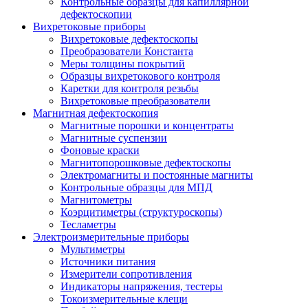
Контрольные образцы для капиллярной
дефектоскопии
Вихретоковые приборы
Вихретоковые дефектоскопы
Преобразователи Константа
Меры толщины покрытий
Образцы вихретокового контроля
Каретки для контроля резьбы
Вихретоковые преобразователи
Магнитная дефектоскопия
Магнитные порошки и концентраты
Магнитные суспензии
Фоновые краски
Магнитопорошковые дефектоскопы
Электромагниты и постоянные магниты
Контрольные образцы для МПД
Магнитометры
Коэрцитиметры (структуроскопы)
Тесламетры
Электроизмерительные приборы
Мультиметры
Источники питания
Измерители сопротивления
Индикаторы напряжения, тестеры
Токоизмерительные клещи