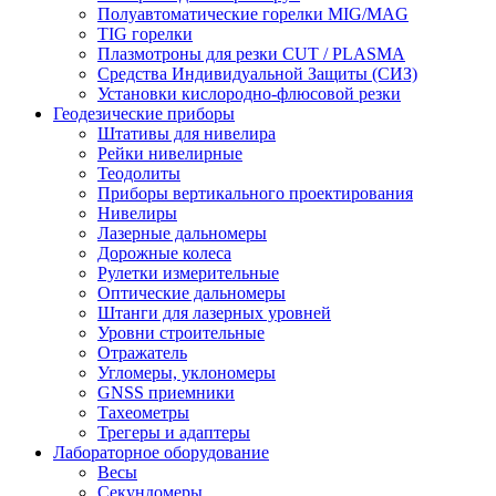
Полуавтоматические горелки MIG/MAG
TIG горелки
Плазмотроны для резки CUT / PLASMA
Средства Индивидуальной Защиты (СИЗ)
Установки кислородно-флюсовой резки
Геодезические приборы
Штативы для нивелира
Рейки нивелирные
Теодолиты
Приборы вертикального проектирования
Нивелиры
Лазерные дальномеры
Дорожные колеса
Рулетки измерительные
Оптические дальномеры
Штанги для лазерных уровней
Уровни строительные
Отражатель
Угломеры, уклономеры
GNSS приемники
Тахеометры
Трегеры и адаптеры
Лабораторное оборудование
Весы
Секундомеры