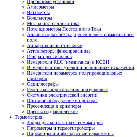
Пробойные установки
Амперметры
Ваттметры
Вольтметры
Мосты постоянного тока
Потенциометры Постоянного Тока
Анализаторы спектра, цепей и электромагнитного
поля
Аппараты испытательные
Аттенюаторы фиксированные
Генераторы сигналов
Измерители RLC (иммитанса) и КСВН
Измерители тока утечки и нелинейных искажений
Измерители параметров полупроводниковых
приборов
Осциллографы
Реостаты сопротивления ползунковые
Счетчики электрической энергии
Щитовое оборудоване и приборы
Пресс-клещи и кримперы
Прессы гидравлические
Термометрия
Зонды для контактных термометров
Гигрометры и термогигрометры
Пирометры и инфракрасные термометры