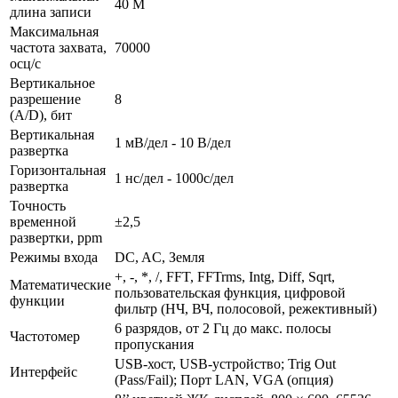
40 M
длина записи
Максимальная
частота захвата,
70000
осц/с
Вертикальное
разрешение
8
(A/D), бит
Вертикальная
1 мВ/дел - 10 В/дел
развертка
Горизонтальная
1 нс/дел - 1000с/дел
развертка
Точность
временной
±2,5
развертки, ppm
Режимы входа
DC, AC, Земля
+, -, *, /, FFT, FFTrms, Intg, Diff, Sqrt,
Математические
пользовательская функция, цифровой
функции
фильтр (НЧ, ВЧ, полосовой, режективный)
6 разрядов, от 2 Гц до макс. полосы
Частотомер
пропускания
USB-хост, USB-устройство; Trig Out
Интерфейс
(Pass/Fail); Порт LAN, VGA (опция)