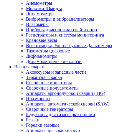
Анемометры
Молотки Шмидта
Динамометры
Виброметры и виброанализаторы
Влагомеры
Приборы диагностики свай и опор
Регистраторы и системы мониторинга
Крановые весы
Высотомеры, Ультразвуковые Дальномеры
Тахометры цифровые
Дифманометры
Динамометрические ключи
Всё для сварки
Аксессуары и запасные части
Термитная сварка
Сварочные инверторы
Сварочные полуавтоматы
Аппараты аргонодуговой сварки (TIG)
Плазморезы
Аппараты автоматической сварки (SAW)
Сварочные генераторы
Редукторы для газосварки и резки
Резаки
Горелки газовые
Аппараты для сварки труб