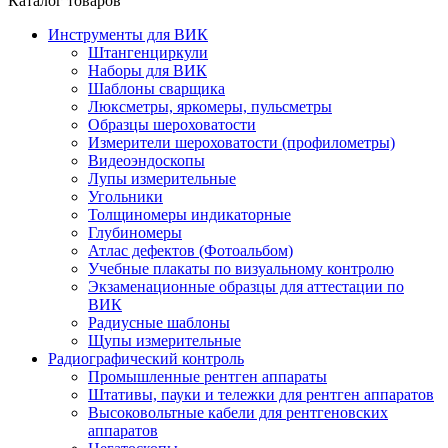
Каталог товаров
Инструменты для ВИК
Штангенциркули
Наборы для ВИК
Шаблоны сварщика
Люксметры, яркомеры, пульсметры
Образцы шероховатости
Измерители шероховатости (профилометры)
Видеоэндоскопы
Лупы измерительные
Угольники
Толщиномеры индикаторные
Глубиномеры
Атлас дефектов (Фотоальбом)
Учебные плакаты по визуальному контролю
Экзаменационные образцы для аттестации по
ВИК
Радиусные шаблоны
Щупы измерительные
Радиографический контроль
Промышленные рентген аппараты
Штативы, пауки и тележки для рентген аппаратов
Высоковольтные кабели для рентгеновских
аппаратов