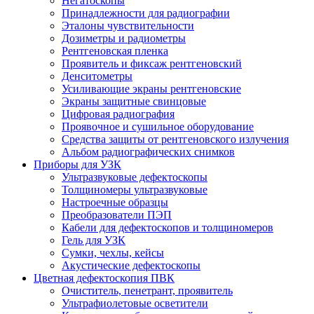
Негатоскопы
Принадлежности для радиографии
Эталоны чувствительности
Дозиметры и радиометры
Рентгеновская пленка
Проявитель и фиксаж рентгеновский
Денситометры
Усиливающие экраны рентгеновские
Экраны защитные свинцовые
Цифровая радиография
Проявочное и сушильное оборудование
Средства защиты от рентгеновского излучения
Альбом радиографических снимков
Приборы для УЗК
Ультразвуковые дефектоскопы
Толщиномеры ультразвуковые
Настроечные образцы
Преобразователи ПЭП
Кабели для дефектоскопов и толщиномеров
Гель для УЗК
Сумки, чехлы, кейсы
Акустические дефектоскопы
Цветная дефектоскопия ПВК
Очиститель, пенетрант, проявитель
Ультрафиолетовые осветители