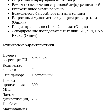
Встроенный 6-разрядный частотомер
Режим послесвечения с цветовой дифференциацией
Русскоязычное экранное меню
Возможность батарейного питания (опция)
Встроенный мультиметр с функцией регистратора
(Опция)
Генератор сигналов (1 или 2 канала) (Опция)
Декодирование последовательных шин I2C, SPI, CAN,
RS232 (Опция)
Технические характеристики
Номер в
89394-23
госреестре СИ
Количество
2
каналов
Тип прибора
Настольный
Полоса
пропускания,
300
МГц
Частота
дискретизации,
2.5
Гвыб/сек
Максимальная