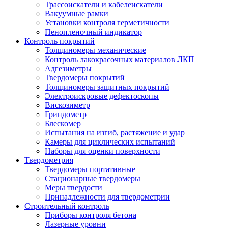
Трассоискатели и кабелеискатели
Вакуумные рамки
Установки контроля герметичности
Пенопленочный индикатор
Контроль покрытий
Толщиномеры механические
Контроль лакокрасочных материалов ЛКП
Адгезиметры
Твердомеры покрытий
Толщиномеры защитных покрытий
Электроискровые дефектоскопы
Вискозиметр
Гриндометр
Блескомер
Испытания на изгиб, растяжение и удар
Камеры для циклических испытаний
Наборы для оценки поверхности
Твердометрия
Твердомеры портативные
Стационарные твердомеры
Меры твердости
Принадлежности для твердометрии
Строительный контроль
Приборы контроля бетона
Лазерные уровни