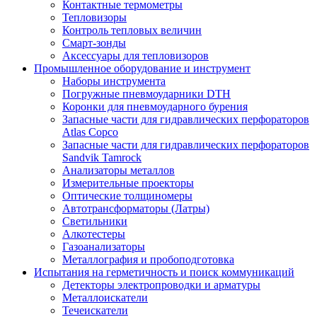
Контактные термометры
Тепловизоры
Контроль тепловых величин
Смарт-зонды
Аксессуары для тепловизоров
Промышленное оборудование и инструмент
Наборы инструмента
Погружные пневмоударники DTH
Коронки для пневмоударного бурения
Запасные части для гидравлических перфораторов
Atlas Copco
Запасные части для гидравлических перфораторов
Sandvik Tamrock
Анализаторы металлов
Измерительные проекторы
Оптические толщиномеры
Автотрансформаторы (Латры)
Светильники
Алкотестеры
Газоанализаторы
Металлография и пробоподготовка
Испытания на герметичность и поиск коммуникаций
Детекторы электропроводки и арматуры
Металлоискатели
Течеискатели