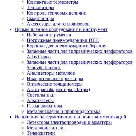
Контактные термометры
Тепловизоры
Контроль тепловых величин
Смарт-зонды
Аксессуары для тепловизоров
Промышленное оборудование и инструмент
Наборы инструмента
Погружные пневмоударники DTH
Коронки для пневмоударного бурения
Запасные части для гидравлических перфораторов
Atlas Copco
Запасные части для гидравлических перфораторов
Sandvik Tamrock
Анализаторы металлов
Измерительные проекторы
Оптические толщиномеры
Автотрансформаторы (Латры)
Светильники
Алкотестеры
Газоанализаторы
Металлография и пробоподготовка
Испытания на герметичность и поиск коммуникаций
Детекторы электропроводки и арматуры
Металлоискатели
Течеискатели