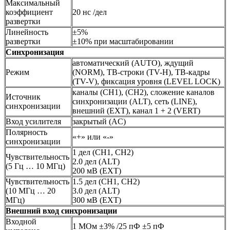
Максимальный
коэффициент
20 нс /дел
развертки
Линейность
±5%
развертки
±10% при масштабировании
Синхронизация
автоматический (AUTO), ждущий
Режим
(NORM), ТВ-строки (TV-H), ТВ-кадры
(TV-V), фиксация уровня (LEVEL LOCK)
каналы (CH1), (CH2), сложение каналов
Источник
синхронизации (ALT), сеть (LINE),
синхронизации
внешний (EXT), канал 1 + 2 (VERT)
Вход усилителя
закрытый (AC)
Полярность
«+» или «-»
синхронизации
1 дел (CH1, CH2)
Чувствительность
2.0 дел (ALT)
(5 Гц … 10 МГц)
200 мВ (EXT)
Чувствительность
1.5 дел (CH1, CH2)
(10 МГц … 20
3.0 дел (ALT)
МГц)
300 мВ (EXT)
Внешний вход синхронизации
Входной
1 МОм ±3% /25 пФ ±5 пФ