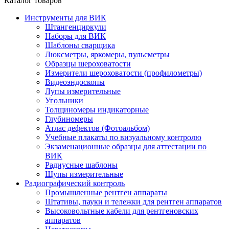
Каталог товаров
Инструменты для ВИК
Штангенциркули
Наборы для ВИК
Шаблоны сварщика
Люксметры, яркомеры, пульсметры
Образцы шероховатости
Измерители шероховатости (профилометры)
Видеоэндоскопы
Лупы измерительные
Угольники
Толщиномеры индикаторные
Глубиномеры
Атлас дефектов (Фотоальбом)
Учебные плакаты по визуальному контролю
Экзаменационные образцы для аттестации по
ВИК
Радиусные шаблоны
Щупы измерительные
Радиографический контроль
Промышленные рентген аппараты
Штативы, пауки и тележки для рентген аппаратов
Высоковольтные кабели для рентгеновских
аппаратов