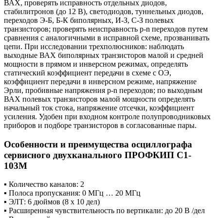
ВАХ, проверять исправность отдельных диодов,
стабилитронов (до 12 В), светодиодов, туннельных диодов,
переходов Э-Б, Б-К биполярных, И-З, С-З полевых
транзисторов; проверять неисправность p-n переходов путем
сравнения с аналогичными в исправной схеме, прозванивать
цепи. При исследовании трехполюсников: наблюдать
выходные ВАХ биполярных транзисторов малой и средней
мощности в прямом и инверсном режимах, определять
статический коэффициент передачи в схеме с ОЭ,
коэффициент передачи в инверсном режиме, напряжение
Эрли, пробивные напряжения p-n переходов; по выходным
ВАХ полевых транзисторов малой мощности определять
начальный ток стока, напряжение отсечки, коэффициент
усиления. Удобен при входном контроле полупроводниковых
приборов и подборе транзисторов в согласованные пары.
Особенности и преимущества осциллографа
сервисного двухканального ПРОФКИП С1-
103М
▪ Количество каналов: 2
▪ Полоса пропускания: 0 МГц … 20 МГц
▪ ЭЛТ: 6 дюймов (8 х 10 дел)
▪ Расширенная чувствительность по вертикали: до 20 В /дел