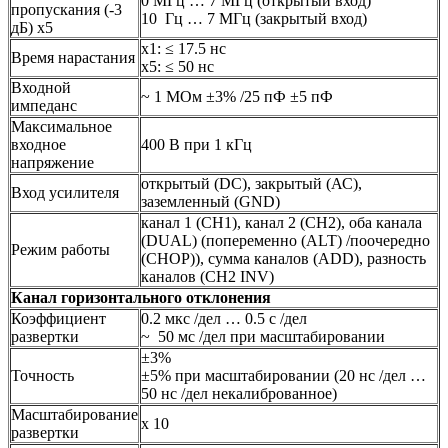
0 МГц … 7 МГц (открытый вход)
пропускания (-3
10 Гц … 7 МГц (закрытый вход)
дБ) х5
х1: ≤ 17.5 нс
Время нарастания
х5: ≤ 50 нс
Входной
~ 1 МОм ±3% /25 пФ ±5 пФ
импеданс
Максимальное
входное
400 В при 1 кГц
напряжение
открытый (DC), закрытый (АС),
Вход усилителя
заземленный (GND)
канал 1 (CH1), канал 2 (CH2), оба канала
(DUAL) (попеременно (ALT) /поочередно
Режим работы
(CHOP)), сумма каналов (ADD), разность
каналов (CH2 INV)
Канал горизонтального отклонения
Коэффициент
0.2 мкс /дел … 0.5 с /дел
развертки
~ 50 мс /дел при масштабировании
±3%
Точность
±5% при масштабировании (20 нс /дел …
50 нс /дел некалиброванное)
Масштабирование
х 10
развертки