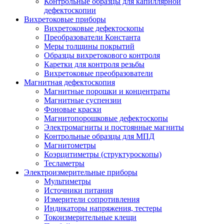
Контрольные образцы для капиллярной
дефектоскопии
Вихретоковые приборы
Вихретоковые дефектоскопы
Преобразователи Константа
Меры толщины покрытий
Образцы вихретокового контроля
Каретки для контроля резьбы
Вихретоковые преобразователи
Магнитная дефектоскопия
Магнитные порошки и концентраты
Магнитные суспензии
Фоновые краски
Магнитопорошковые дефектоскопы
Электромагниты и постоянные магниты
Контрольные образцы для МПД
Магнитометры
Коэрцитиметры (структуроскопы)
Тесламетры
Электроизмерительные приборы
Мультиметры
Источники питания
Измерители сопротивления
Индикаторы напряжения, тестеры
Токоизмерительные клещи