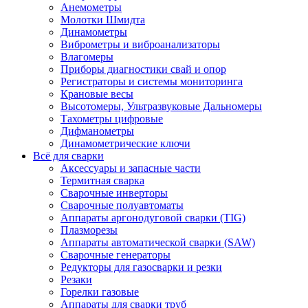
Анемометры
Молотки Шмидта
Динамометры
Виброметры и виброанализаторы
Влагомеры
Приборы диагностики свай и опор
Регистраторы и системы мониторинга
Крановые весы
Высотомеры, Ультразвуковые Дальномеры
Тахометры цифровые
Дифманометры
Динамометрические ключи
Всё для сварки
Аксессуары и запасные части
Термитная сварка
Сварочные инверторы
Сварочные полуавтоматы
Аппараты аргонодуговой сварки (TIG)
Плазморезы
Аппараты автоматической сварки (SAW)
Сварочные генераторы
Редукторы для газосварки и резки
Резаки
Горелки газовые
Аппараты для сварки труб