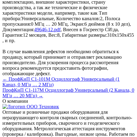
комплектацию, внешние характеристики, страну
производства, а так же технические и физические
характеристики модели, например, такие как
Тип
прибора:
Универсальные
,
Количество каналов:
2
,
Полоса
пропускания:
0 МГц … 20 МГц
,
Экран:
6 дюймов (8 х 10 дел)
,
Документация:
49646-12.pdf
,
Внесен в Госреестр СИ:
да
,
Гарантия:
12 месяцев
,
Вес:
8
,
Габаритные размеры:
310х150х455
, и пр.
В случае выявления дефектов необходимо обратиться к
продавцу, который принимает и отправляет рекламацию
производителю. Для ускорения процесса рассмотрения
вопроса рекомендуется предоставить фотографии,
отображающие дефект.
← ПрофКиП С1-101М Осциллограф Универсальный (1
Канал, 0 МГц … 2 МГц)
ПрофКиП С1-117М Осциллограф Универсальный (2 Канала, 0
МГц … 20 МГц) →
О компании
Оптовые и розничные продажи оборудования для
неразрушающего контроля сварных соединений, контрольно-
измерительных приборов, сварочного и геодезического
оборудования. Метрологическая аттестация инструментов
(проверка / калибровка). Выгодные, низкие цены. Работаем по