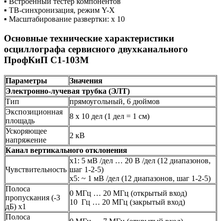
▪ Встроенный тестер компонентов
▪ ТВ-синхронизация, режим Y-X
▪ Масштабирование развертки: х 10
Основные технические характеристики
осциллографа сервисного двухканального
ПрофКиП С1-103М
Параметры
Значения
Электронно-лучевая трубка (ЭЛТ)
Тип
прямоугольный, 6 дюймов
Экспозиционная
8 х 10 дел (1 дел = 1 см)
площадь
Ускоряющее
2 кВ
напряжение
Канал вертикального отклонения
х1: 5 мВ /дел … 20 В /дел (12 диапазонов,
Чувствительность
шаг 1-2-5)
х5: ~ 1 мВ /дел (12 диапазонов, шаг 1-2-5)
Полоса
0 МГц … 20 МГц (открытый вход)
пропускания (-3
10 Гц … 20 МГц (закрытый вход)
дБ) х1
Полоса