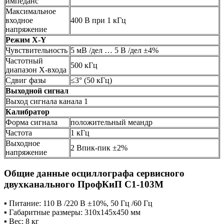
импеданс
Максимальное
входное
400 В при 1 кГц
напряжение
Режим
X-Y
Чувствительность
5 мВ /дел … 5 В /дел ±4%
Частотный
500 кГц
диапазон X-входа
Сдвиг фазы
≤3° (50 кГц)
Выходной сигнал
Выход сигнала канала 1
Калибратор
Форма сигнала
положительный меандр
Частота
1 кГц
Выходное
2 Впик-пик ±2%
напряжение
Общие данные осциллографа сервисного
двухканального ПрофКиП С1-103М
▪ Питание: 110 В /220 В ±10%, 50 Гц /60 Гц
▪ Габаритные размеры: 310х145х450 мм
▪ Вес: 8 кг