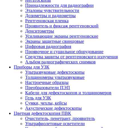
Негатоскопы
Принадлежности для радиографии
Эталоны чувствительности
Дозиметры и радиометры
Рентгеновская пленка
Проявитель и фиксаж рентгеновский
Денситометры
Усиливающие экраны рентгеновские
Экраны защитные свинцовые
Цифровая радиография
Проявочное и сушильное оборудование
Средства защиты от рентгеновского излучения
Альбом радиографических снимков
Приборы для УЗК
Ультразвуковые дефектоскопы
Толщиномеры ультразвуковые
Настроечные образцы
Преобразователи ПЭП
Кабели для дефектоскопов и толщиномеров
Гель для УЗК
Сумки, чехлы, кейсы
Акустические дефектоскопы
Цветная дефектоскопия ПВК
Очиститель, пенетрант, проявитель
Ультрафиолетовые осветители