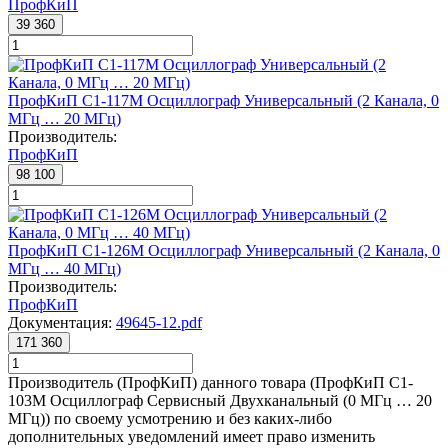
ПрофКиП
39 360
ПрофКиП С1-117М Осциллограф Универсальный (2 Канала, 0
МГц … 20 МГц)
Производитель:
ПрофКиП
98 100
ПрофКиП С1-126М Осциллограф Универсальный (2 Канала, 0
МГц … 40 МГц)
Производитель:
ПрофКиП
Документация:
49645-12.pdf
171 360
Производитель (ПрофКиП) данного товара (ПрофКиП С1-
103М Осциллограф Сервисный Двухканальный (0 МГц … 20
МГц)) по своему усмотрению и без каких-либо
дополнительных уведомлений имеет право изменить