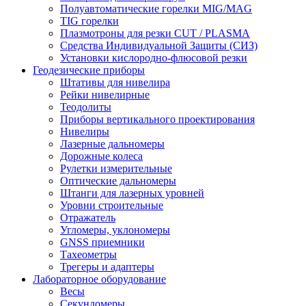
Полуавтоматические горелки MIG/MAG
TIG горелки
Плазмотроны для резки CUT / PLASMA
Средства Индивидуальной Защиты (СИЗ)
Установки кислородно-флюсовой резки
Геодезические приборы
Штативы для нивелира
Рейки нивелирные
Теодолиты
Приборы вертикального проектирования
Нивелиры
Лазерные дальномеры
Дорожные колеса
Рулетки измерительные
Оптические дальномеры
Штанги для лазерных уровней
Уровни строительные
Отражатель
Угломеры, уклономеры
GNSS приемники
Тахеометры
Трегеры и адаптеры
Лабораторное оборудование
Весы
Секундомеры