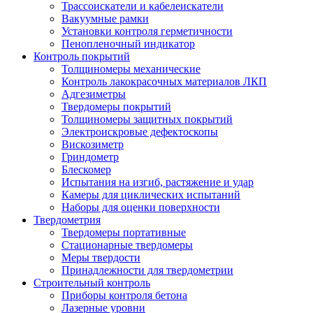
Трассоискатели и кабелеискатели
Вакуумные рамки
Установки контроля герметичности
Пенопленочный индикатор
Контроль покрытий
Толщиномеры механические
Контроль лакокрасочных материалов ЛКП
Адгезиметры
Твердомеры покрытий
Толщиномеры защитных покрытий
Электроискровые дефектоскопы
Вискозиметр
Гриндометр
Блескомер
Испытания на изгиб, растяжение и удар
Камеры для циклических испытаний
Наборы для оценки поверхности
Твердометрия
Твердомеры портативные
Стационарные твердомеры
Меры твердости
Принадлежности для твердометрии
Строительный контроль
Приборы контроля бетона
Лазерные уровни