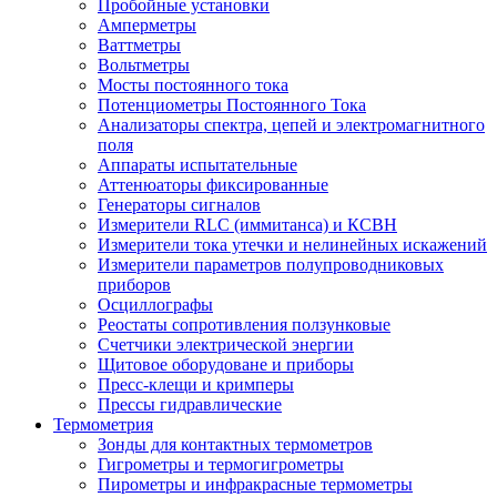
Пробойные установки
Амперметры
Ваттметры
Вольтметры
Мосты постоянного тока
Потенциометры Постоянного Тока
Анализаторы спектра, цепей и электромагнитного
поля
Аппараты испытательные
Аттенюаторы фиксированные
Генераторы сигналов
Измерители RLC (иммитанса) и КСВН
Измерители тока утечки и нелинейных искажений
Измерители параметров полупроводниковых
приборов
Осциллографы
Реостаты сопротивления ползунковые
Счетчики электрической энергии
Щитовое оборудоване и приборы
Пресс-клещи и кримперы
Прессы гидравлические
Термометрия
Зонды для контактных термометров
Гигрометры и термогигрометры
Пирометры и инфракрасные термометры