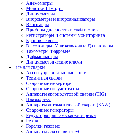
Анемометры
Молотки Шмидта
Динамометры
Виброметры и виброанализаторы
Влагомеры
Приборы диагностики свай и опор
Регистраторы и системы мониторинга
Крановые весы
Высотомеры, Ультразвуковые Дальномеры
Тахометры цифровые
Дифманометры
Динамометрические ключи
Всё для сварки
Аксессуары и запасные части
Термитная сварка
Сварочные инверторы
Сварочные полуавтоматы
Аппараты аргонодуговой сварки (TIG)
Плазморезы
Аппараты автоматической сварки (SAW)
Сварочные генераторы
Редукторы для газосварки и резки
Резаки
Горелки газовые
Аппараты для сварки труб