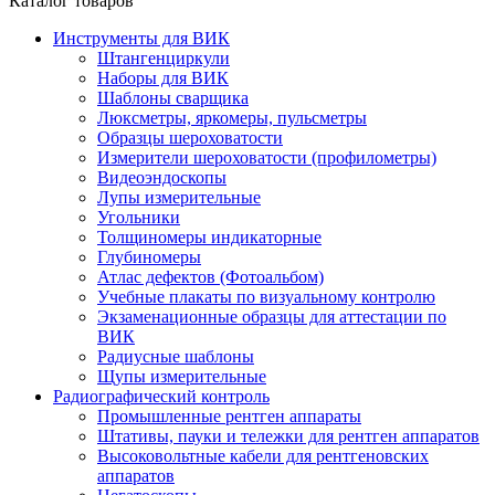
Каталог товаров
Инструменты для ВИК
Штангенциркули
Наборы для ВИК
Шаблоны сварщика
Люксметры, яркомеры, пульсметры
Образцы шероховатости
Измерители шероховатости (профилометры)
Видеоэндоскопы
Лупы измерительные
Угольники
Толщиномеры индикаторные
Глубиномеры
Атлас дефектов (Фотоальбом)
Учебные плакаты по визуальному контролю
Экзаменационные образцы для аттестации по
ВИК
Радиусные шаблоны
Щупы измерительные
Радиографический контроль
Промышленные рентген аппараты
Штативы, пауки и тележки для рентген аппаратов
Высоковольтные кабели для рентгеновских
аппаратов