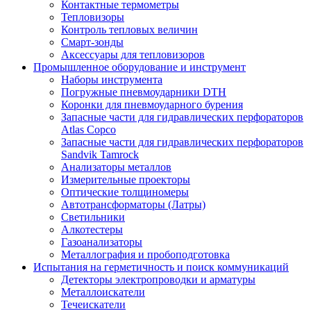
Контактные термометры
Тепловизоры
Контроль тепловых величин
Смарт-зонды
Аксессуары для тепловизоров
Промышленное оборудование и инструмент
Наборы инструмента
Погружные пневмоударники DTH
Коронки для пневмоударного бурения
Запасные части для гидравлических перфораторов
Atlas Copco
Запасные части для гидравлических перфораторов
Sandvik Tamrock
Анализаторы металлов
Измерительные проекторы
Оптические толщиномеры
Автотрансформаторы (Латры)
Светильники
Алкотестеры
Газоанализаторы
Металлография и пробоподготовка
Испытания на герметичность и поиск коммуникаций
Детекторы электропроводки и арматуры
Металлоискатели
Течеискатели