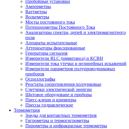
Пробойные установки
Амперметры
Ваттметры
Вольтметры
Мосты постоянного тока
Потенциометры Постоянного Тока
Анализаторы спектра, цепей и электромагнитного
поля
Аппараты испытательные
Аттенюаторы фиксированные
Генераторы сигналов
Измерители RLC (иммитанса) и КСВН
Измерители тока утечки и нелинейных искажений
Измерители параметров полупроводниковых
приборов
Осциллографы
Реостаты сопротивления ползунковые
Счетчики электрической энергии
Щитовое оборудоване и приборы
Пресс-клещи и кримперы
Прессы гидравлические
Термометрия
Зонды для контактных термометров
Гигрометры и термогигрометры
Пирометры и инфракрасные термометры