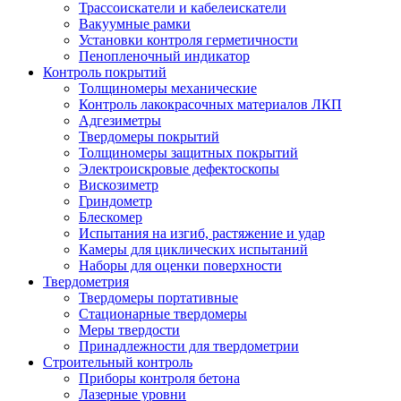
Трассоискатели и кабелеискатели
Вакуумные рамки
Установки контроля герметичности
Пенопленочный индикатор
Контроль покрытий
Толщиномеры механические
Контроль лакокрасочных материалов ЛКП
Адгезиметры
Твердомеры покрытий
Толщиномеры защитных покрытий
Электроискровые дефектоскопы
Вискозиметр
Гриндометр
Блескомер
Испытания на изгиб, растяжение и удар
Камеры для циклических испытаний
Наборы для оценки поверхности
Твердометрия
Твердомеры портативные
Стационарные твердомеры
Меры твердости
Принадлежности для твердометрии
Строительный контроль
Приборы контроля бетона
Лазерные уровни