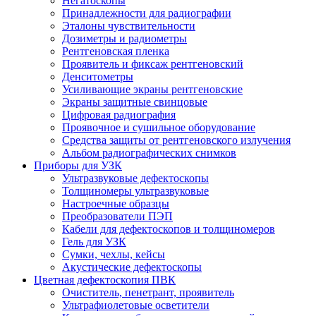
Негатоскопы
Принадлежности для радиографии
Эталоны чувствительности
Дозиметры и радиометры
Рентгеновская пленка
Проявитель и фиксаж рентгеновский
Денситометры
Усиливающие экраны рентгеновские
Экраны защитные свинцовые
Цифровая радиография
Проявочное и сушильное оборудование
Средства защиты от рентгеновского излучения
Альбом радиографических снимков
Приборы для УЗК
Ультразвуковые дефектоскопы
Толщиномеры ультразвуковые
Настроечные образцы
Преобразователи ПЭП
Кабели для дефектоскопов и толщиномеров
Гель для УЗК
Сумки, чехлы, кейсы
Акустические дефектоскопы
Цветная дефектоскопия ПВК
Очиститель, пенетрант, проявитель
Ультрафиолетовые осветители