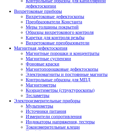
Контрольные образцы для капиллярной
дефектоскопии
Вихретоковые приборы
Вихретоковые дефектоскопы
Преобразователи Константа
Меры толщины покрытий
Образцы вихретокового контроля
Каретки для контроля резьбы
Вихретоковые преобразователи
Магнитная дефектоскопия
Магнитные порошки и концентраты
Магнитные суспензии
Фоновые краски
Магнитопорошковые дефектоскопы
Электромагниты и постоянные магниты
Контрольные образцы для МПД
Магнитометры
Коэрцитиметры (структуроскопы)
Тесламетры
Электроизмерительные приборы
Мультиметры
Источники питания
Измерители сопротивления
Индикаторы напряжения, тестеры
Токоизмерительные клещи