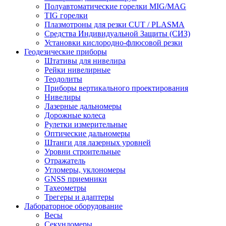
Полуавтоматические горелки MIG/MAG
TIG горелки
Плазмотроны для резки CUT / PLASMA
Средства Индивидуальной Защиты (СИЗ)
Установки кислородно-флюсовой резки
Геодезические приборы
Штативы для нивелира
Рейки нивелирные
Теодолиты
Приборы вертикального проектирования
Нивелиры
Лазерные дальномеры
Дорожные колеса
Рулетки измерительные
Оптические дальномеры
Штанги для лазерных уровней
Уровни строительные
Отражатель
Угломеры, уклономеры
GNSS приемники
Тахеометры
Трегеры и адаптеры
Лабораторное оборудование
Весы
Секундомеры