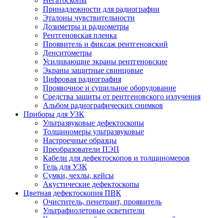
Негатоскопы
Принадлежности для радиографии
Эталоны чувствительности
Дозиметры и радиометры
Рентгеновская пленка
Проявитель и фиксаж рентгеновский
Денситометры
Усиливающие экраны рентгеновские
Экраны защитные свинцовые
Цифровая радиография
Проявочное и сушильное оборудование
Средства защиты от рентгеновского излучения
Альбом радиографических снимков
Приборы для УЗК
Ультразвуковые дефектоскопы
Толщиномеры ультразвуковые
Настроечные образцы
Преобразователи ПЭП
Кабели для дефектоскопов и толщиномеров
Гель для УЗК
Сумки, чехлы, кейсы
Акустические дефектоскопы
Цветная дефектоскопия ПВК
Очиститель, пенетрант, проявитель
Ультрафиолетовые осветители