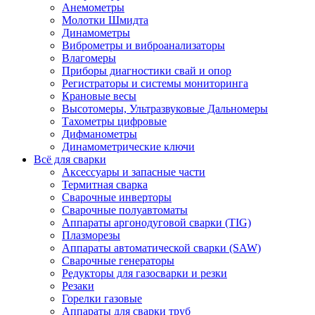
Анемометры
Молотки Шмидта
Динамометры
Виброметры и виброанализаторы
Влагомеры
Приборы диагностики свай и опор
Регистраторы и системы мониторинга
Крановые весы
Высотомеры, Ультразвуковые Дальномеры
Тахометры цифровые
Дифманометры
Динамометрические ключи
Всё для сварки
Аксессуары и запасные части
Термитная сварка
Сварочные инверторы
Сварочные полуавтоматы
Аппараты аргонодуговой сварки (TIG)
Плазморезы
Аппараты автоматической сварки (SAW)
Сварочные генераторы
Редукторы для газосварки и резки
Резаки
Горелки газовые
Аппараты для сварки труб