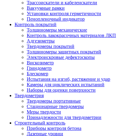
Трассоискатели и кабелеискатели
Вакуумные рамки
Установки контроля герметичности
Пенопленочный индикатор
Контроль покрытий
Толщиномеры механические
Контроль лакокрасочных материалов ЛКП
Адгезиметры
Твердомеры покрытий
Толщиномеры защитных покрытий
Электроискровые дефектоскопы
Вискозиметр
Гриндометр
Блескомер
Испытания на изгиб, растяжение и удар
Камеры для циклических испытаний
Наборы для оценки поверхности
Твердометрия
Твердомеры портативные
Стационарные твердомеры
Меры твердости
Принадлежности для твердометрии
Строительный контроль
Приборы контроля бетона
Лазерные уровни