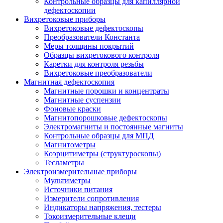
Контрольные образцы для капиллярной
дефектоскопии
Вихретоковые приборы
Вихретоковые дефектоскопы
Преобразователи Константа
Меры толщины покрытий
Образцы вихретокового контроля
Каретки для контроля резьбы
Вихретоковые преобразователи
Магнитная дефектоскопия
Магнитные порошки и концентраты
Магнитные суспензии
Фоновые краски
Магнитопорошковые дефектоскопы
Электромагниты и постоянные магниты
Контрольные образцы для МПД
Магнитометры
Коэрцитиметры (структуроскопы)
Тесламетры
Электроизмерительные приборы
Мультиметры
Источники питания
Измерители сопротивления
Индикаторы напряжения, тестеры
Токоизмерительные клещи