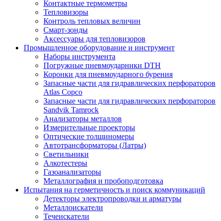
Контактные термометры
Тепловизоры
Контроль тепловых величин
Смарт-зонды
Аксессуары для тепловизоров
Промышленное оборудование и инструмент
Наборы инструмента
Погружные пневмоударники DTH
Коронки для пневмоударного бурения
Запасные части для гидравлических перфораторов
Atlas Copco
Запасные части для гидравлических перфораторов
Sandvik Tamrock
Анализаторы металлов
Измерительные проекторы
Оптические толщиномеры
Автотрансформаторы (Латры)
Светильники
Алкотестеры
Газоанализаторы
Металлография и пробоподготовка
Испытания на герметичность и поиск коммуникаций
Детекторы электропроводки и арматуры
Металлоискатели
Течеискатели