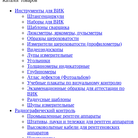
Каталог товаров
Инструменты для ВИК
Штангенциркули
Наборы для ВИК
Шаблоны сварщика
Люксметры, яркомеры, пульсметры
Образцы шероховатости
Измерители шероховатости (профилометры)
Видеоэндоскопы
Лупы измерительные
Угольники
Толщиномеры индикаторные
Глубиномеры
Атлас дефектов (Фотоальбом)
Учебные плакаты по визуальному контролю
Экзаменационные образцы для аттестации по
ВИК
Радиусные шаблоны
Щупы измерительные
Радиографический контроль
Промышленные рентген аппараты
Штативы, пауки и тележки для рентген аппаратов
Высоковольтные кабели для рентгеновских
аппаратов