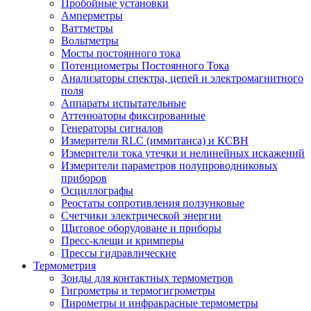
Пробойные установки
Амперметры
Ваттметры
Вольтметры
Мосты постоянного тока
Потенциометры Постоянного Тока
Анализаторы спектра, цепей и электромагнитного
поля
Аппараты испытательные
Аттенюаторы фиксированные
Генераторы сигналов
Измерители RLC (иммитанса) и КСВН
Измерители тока утечки и нелинейных искажений
Измерители параметров полупроводниковых
приборов
Осциллографы
Реостаты сопротивления ползунковые
Счетчики электрической энергии
Щитовое оборудоване и приборы
Пресс-клещи и кримперы
Прессы гидравлические
Термометрия
Зонды для контактных термометров
Гигрометры и термогигрометры
Пирометры и инфракрасные термометры