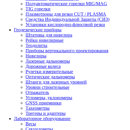
Полуавтоматические горелки MIG/MAG
TIG горелки
Плазмотроны для резки CUT / PLASMA
Средства Индивидуальной Защиты (СИЗ)
Установки кислородно-флюсовой резки
Геодезические приборы
Штативы для нивелира
Рейки нивелирные
Теодолиты
Приборы вертикального проектирования
Нивелиры
Лазерные дальномеры
Дорожные колеса
Рулетки измерительные
Оптические дальномеры
Штанги для лазерных уровней
Уровни строительные
Отражатель
Угломеры, уклономеры
GNSS приемники
Тахеометры
Трегеры и адаптеры
Лабораторное оборудование
Весы
Секундомеры