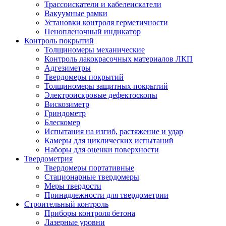
Трассоискатели и кабелеискатели
Вакуумные рамки
Установки контроля герметичности
Пенопленочный индикатор
Контроль покрытий
Толщиномеры механические
Контроль лакокрасочных материалов ЛКП
Адгезиметры
Твердомеры покрытий
Толщиномеры защитных покрытий
Электроискровые дефектоскопы
Вискозиметр
Гриндометр
Блескомер
Испытания на изгиб, растяжение и удар
Камеры для циклических испытаний
Наборы для оценки поверхности
Твердометрия
Твердомеры портативные
Стационарные твердомеры
Меры твердости
Принадлежности для твердометрии
Строительный контроль
Приборы контроля бетона
Лазерные уровни