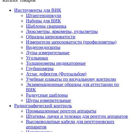
Каталог товаров
Инструменты для ВИК
Штангенциркули
Наборы для ВИК
Шаблоны сварщика
Люксметры, яркомеры, пульсметры
Образцы шероховатости
Измерители шероховатости (профилометры)
Видеоэндоскопы
Лупы измерительные
Угольники
Толщиномеры индикаторные
Глубиномеры
Атлас дефектов (Фотоальбом)
Учебные плакаты по визуальному контролю
Экзаменационные образцы для аттестации по
ВИК
Радиусные шаблоны
Щупы измерительные
Радиографический контроль
Промышленные рентген аппараты
Штативы, пауки и тележки для рентген аппаратов
Высоковольтные кабели для рентгеновских
аппаратов