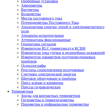
Пробойные установки
Амперметры
Ваттметры
Вольтметры
Мосты постоянного тока
Потенциометры Постоянного Тока
Анализаторы спектра, цепей и электромагнитного
поля
Аппараты испытательные
Аттенюаторы фиксированные
Генераторы сигналов
Измерители RLC (иммитанса) и КСВН
Измерители тока утечки и нелинейных искажений
Измерители параметров полупроводниковых
приборов
Осциллографы
Реостаты сопротивления ползунковые
Счетчики электрической энергии
Щитовое оборудоване и приборы
Пресс-клещи и кримперы
Прессы гидравлические
Термометрия
Зонды для контактных термометров
Гигрометры и термогигрометры
Пирометры и инфракрасные термометры