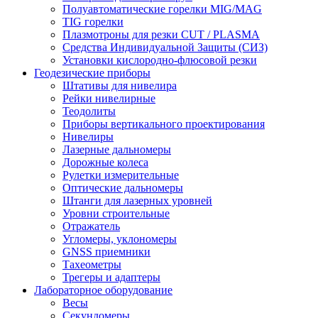
Полуавтоматические горелки MIG/MAG
TIG горелки
Плазмотроны для резки CUT / PLASMA
Средства Индивидуальной Защиты (СИЗ)
Установки кислородно-флюсовой резки
Геодезические приборы
Штативы для нивелира
Рейки нивелирные
Теодолиты
Приборы вертикального проектирования
Нивелиры
Лазерные дальномеры
Дорожные колеса
Рулетки измерительные
Оптические дальномеры
Штанги для лазерных уровней
Уровни строительные
Отражатель
Угломеры, уклономеры
GNSS приемники
Тахеометры
Трегеры и адаптеры
Лабораторное оборудование
Весы
Секундомеры