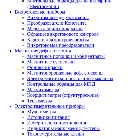
Контрольные образцы для капиллярной
дефектоскопии
Вихретоковые приборы
Вихретоковые дефектоскопы
Преобразователи Константа
Меры толщины покрытий
Образцы вихретокового контроля
Каретки для контроля резьбы
Вихретоковые преобразователи
Магнитная дефектоскопия
Магнитные порошки и концентраты
Магнитные суспензии
Фоновые краски
Магнитопорошковые дефектоскопы
Электромагниты и постоянные магниты
Контрольные образцы для МПД
Магнитометры
Коэрцитиметры (структуроскопы)
Тесламетры
Электроизмерительные приборы
Мультиметры
Источники питания
Измерители сопротивления
Индикаторы напряжения, тестеры
Токоизмерительные клещи