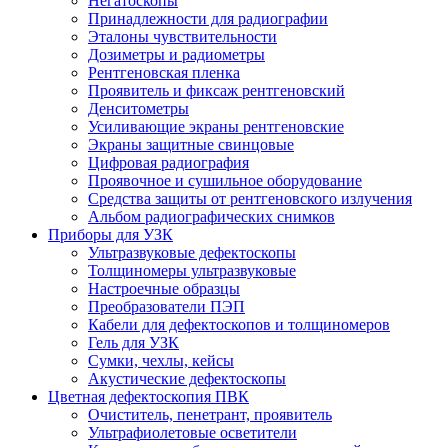
Негатоскопы
Принадлежности для радиографии
Эталоны чувствительности
Дозиметры и радиометры
Рентгеновская пленка
Проявитель и фиксаж рентгеновский
Денситометры
Усиливающие экраны рентгеновские
Экраны защитные свинцовые
Цифровая радиография
Проявочное и сушильное оборудование
Средства защиты от рентгеновского излучения
Альбом радиографических снимков
Приборы для УЗК
Ультразвуковые дефектоскопы
Толщиномеры ультразвуковые
Настроечные образцы
Преобразователи ПЭП
Кабели для дефектоскопов и толщиномеров
Гель для УЗК
Сумки, чехлы, кейсы
Акустические дефектоскопы
Цветная дефектоскопия ПВК
Очиститель, пенетрант, проявитель
Ультрафиолетовые осветители