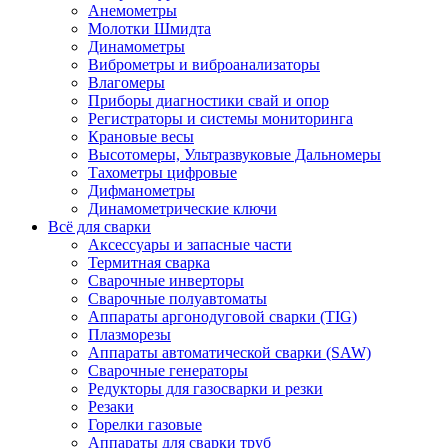
Анемометры
Молотки Шмидта
Динамометры
Виброметры и виброанализаторы
Влагомеры
Приборы диагностики свай и опор
Регистраторы и системы мониторинга
Крановые весы
Высотомеры, Ультразвуковые Дальномеры
Тахометры цифровые
Дифманометры
Динамометрические ключи
Всё для сварки
Аксессуары и запасные части
Термитная сварка
Сварочные инверторы
Сварочные полуавтоматы
Аппараты аргонодуговой сварки (TIG)
Плазморезы
Аппараты автоматической сварки (SAW)
Сварочные генераторы
Редукторы для газосварки и резки
Резаки
Горелки газовые
Аппараты для сварки труб