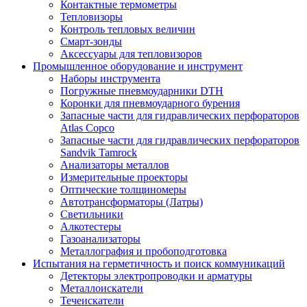
Контактные термометры
Тепловизоры
Контроль тепловых величин
Смарт-зонды
Аксессуары для тепловизоров
Промышленное оборудование и инструмент
Наборы инструмента
Погружные пневмоударники DTH
Коронки для пневмоударного бурения
Запасные части для гидравлических перфораторов
Atlas Copco
Запасные части для гидравлических перфораторов
Sandvik Tamrock
Анализаторы металлов
Измерительные проекторы
Оптические толщиномеры
Автотрансформаторы (Латры)
Светильники
Алкотестеры
Газоанализаторы
Металлография и пробоподготовка
Испытания на герметичность и поиск коммуникаций
Детекторы электропроводки и арматуры
Металлоискатели
Течеискатели