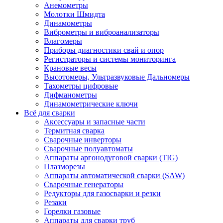
Анемометры
Молотки Шмидта
Динамометры
Виброметры и виброанализаторы
Влагомеры
Приборы диагностики свай и опор
Регистраторы и системы мониторинга
Крановые весы
Высотомеры, Ультразвуковые Дальномеры
Тахометры цифровые
Дифманометры
Динамометрические ключи
Всё для сварки
Аксессуары и запасные части
Термитная сварка
Сварочные инверторы
Сварочные полуавтоматы
Аппараты аргонодуговой сварки (TIG)
Плазморезы
Аппараты автоматической сварки (SAW)
Сварочные генераторы
Редукторы для газосварки и резки
Резаки
Горелки газовые
Аппараты для сварки труб