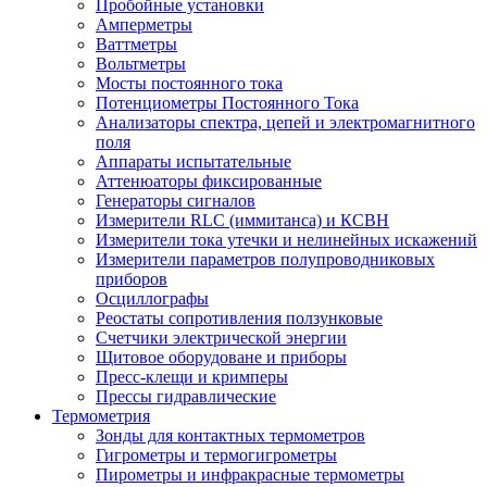
Пробойные установки
Амперметры
Ваттметры
Вольтметры
Мосты постоянного тока
Потенциометры Постоянного Тока
Анализаторы спектра, цепей и электромагнитного
поля
Аппараты испытательные
Аттенюаторы фиксированные
Генераторы сигналов
Измерители RLC (иммитанса) и КСВН
Измерители тока утечки и нелинейных искажений
Измерители параметров полупроводниковых
приборов
Осциллографы
Реостаты сопротивления ползунковые
Счетчики электрической энергии
Щитовое оборудоване и приборы
Пресс-клещи и кримперы
Прессы гидравлические
Термометрия
Зонды для контактных термометров
Гигрометры и термогигрометры
Пирометры и инфракрасные термометры