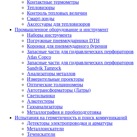
Контактные термометры
Тепловизоры
Контроль тепловых величин
Смарт-зонды
Аксессуары для тепловизоров
Промышленное оборудование и инструмент
Наборы инструмента
Погружные пневмоударники DTH
Коронки для пневмоударного бурения
Запасные части для гидравлических перфораторов
Atlas Copco
Запасные части для гидравлических перфораторов
Sandvik Tamrock
Анализаторы металлов
Измерительные проекторы
Оптические толщиномеры
Автотрансформаторы (Латры)
Светильники
Алкотестеры
Газоанализаторы
Металлография и пробоподготовка
Испытания на герметичность и поиск коммуникаций
Детекторы электропроводки и арматуры
Металлоискатели
Течеискатели