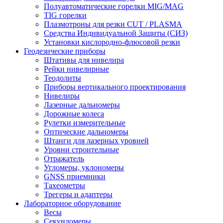
Полуавтоматические горелки MIG/MAG
TIG горелки
Плазмотроны для резки CUT / PLASMA
Средства Индивидуальной Защиты (СИЗ)
Установки кислородно-флюсовой резки
Геодезические приборы
Штативы для нивелира
Рейки нивелирные
Теодолиты
Приборы вертикального проектирования
Нивелиры
Лазерные дальномеры
Дорожные колеса
Рулетки измерительные
Оптические дальномеры
Штанги для лазерных уровней
Уровни строительные
Отражатель
Угломеры, уклономеры
GNSS приемники
Тахеометры
Трегеры и адаптеры
Лабораторное оборудование
Весы
Секундомеры