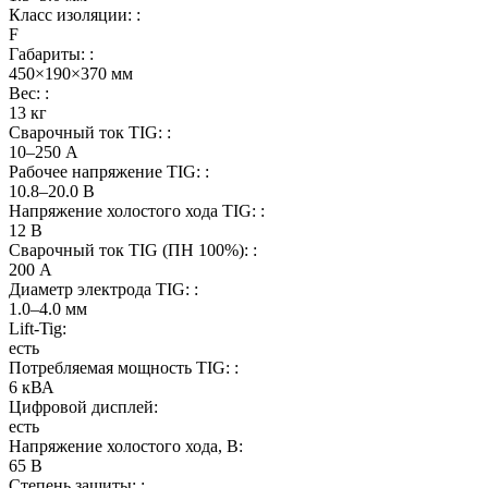
Класс изоляции: :
F
Габариты: :
450×190×370 мм
Вес: :
13 кг
Сварочный ток TIG: :
10–250 А
Рабочее напряжение TIG: :
10.8–20.0 В
Напряжение холостого хода TIG: :
12 В
Сварочный ток TIG (ПН 100%): :
200 А
Диаметр электрода TIG: :
1.0–4.0 мм
Lift-Tig:
есть
Потребляемая мощность TIG: :
6 кВА
Цифровой дисплей:
есть
Напряжение холостого хода, В:
65 В
Степень защиты: :