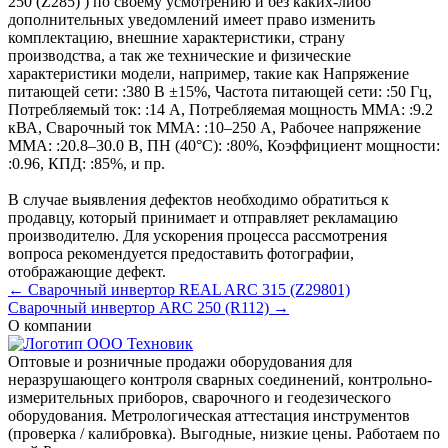
250 (Z285) ) по своему усмотрению и без каких-либо
дополнительных уведомлений имеет право изменить
комплектацию, внешние характеристики, страну
производства, а так же технические и физические
характеристики модели, например, такие как
Напряжение
питающей сети: :
380 В ±15%
,
Частота питающей сети: :
50 Гц
,
Потребляемый ток: :
14 А
,
Потребляемая мощность ММА: :
9.2
кВА
,
Сварочный ток MMA: :
10–250 А
,
Рабочее напряжение
ММА: :
20.8–30.0 В
,
ПН (40°C): :
80%
,
Коэффициент мощности:
:
0.96
,
КПД: :
85%
, и пр.
В случае выявления дефектов необходимо обратиться к
продавцу, который принимает и отправляет рекламацию
производителю. Для ускорения процесса рассмотрения
вопроса рекомендуется предоставить фотографии,
отображающие дефект.
← Сварочный инвертор REAL ARC 315 (Z29801)
Сварочный инвертор ARC 250 (R112) →
О компании
Оптовые и розничные продажи оборудования для
неразрушающего контроля сварных соединений, контрольно-
измерительных приборов, сварочного и геодезического
оборудования. Метрологическая аттестация инструментов
(проверка / калибровка). Выгодные, низкие цены. Работаем по