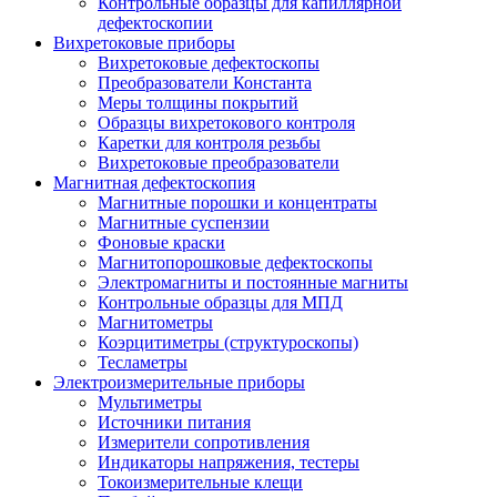
Контрольные образцы для капиллярной
дефектоскопии
Вихретоковые приборы
Вихретоковые дефектоскопы
Преобразователи Константа
Меры толщины покрытий
Образцы вихретокового контроля
Каретки для контроля резьбы
Вихретоковые преобразователи
Магнитная дефектоскопия
Магнитные порошки и концентраты
Магнитные суспензии
Фоновые краски
Магнитопорошковые дефектоскопы
Электромагниты и постоянные магниты
Контрольные образцы для МПД
Магнитометры
Коэрцитиметры (структуроскопы)
Тесламетры
Электроизмерительные приборы
Мультиметры
Источники питания
Измерители сопротивления
Индикаторы напряжения, тестеры
Токоизмерительные клещи