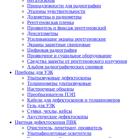
Негатоскопы
Принадлежности для радиографии
Эталоны чувствительности
Дозиметры и радиометры
Рентгеновская пленка
Проявитель и фиксаж рентгеновский
Денситометры
Усиливающие экраны рентгеновские
Экраны защитные свинцовые
Цифровая радиография
Проявочное и сушильное оборудование
Средства защиты от рентгеновского излучения
Альбом радиографических снимков
Приборы для УЗК
Ультразвуковые дефектоскопы
Толщиномеры ультразвуковые
Настроечные образцы
Преобразователи ПЭП
Кабели для дефектоскопов и толщиномеров
Гель для УЗК
Сумки, чехлы, кейсы
Акустические дефектоскопы
Цветная дефектоскопия ПВК
Очиститель, пенетрант, проявитель
Ультрафиолетовые осветители