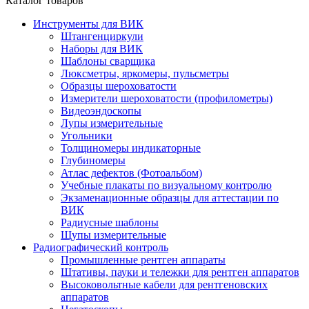
Каталог товаров
Инструменты для ВИК
Штангенциркули
Наборы для ВИК
Шаблоны сварщика
Люксметры, яркомеры, пульсметры
Образцы шероховатости
Измерители шероховатости (профилометры)
Видеоэндоскопы
Лупы измерительные
Угольники
Толщиномеры индикаторные
Глубиномеры
Атлас дефектов (Фотоальбом)
Учебные плакаты по визуальному контролю
Экзаменационные образцы для аттестации по
ВИК
Радиусные шаблоны
Щупы измерительные
Радиографический контроль
Промышленные рентген аппараты
Штативы, пауки и тележки для рентген аппаратов
Высоковольтные кабели для рентгеновских
аппаратов