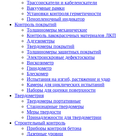
Трассоискатели и кабелеискатели
Вакуумные рамки
Установки контроля герметичности
Пенопленочный индикатор
Контроль покрытий
Толщиномеры механические
Контроль лакокрасочных материалов ЛКП
Адгезиметры
Твердомеры покрытий
Толщиномеры защитных покрытий
Электроискровые дефектоскопы
Вискозиметр
Гриндометр
Блескомер
Испытания на изгиб, растяжение и удар
Камеры для циклических испытаний
Наборы для оценки поверхности
Твердометрия
Твердомеры портативные
Стационарные твердомеры
Меры твердости
Принадлежности для твердометрии
Строительный контроль
Приборы контроля бетона
Лазерные уровни