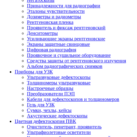
Негатоскопы
Принадлежности для радиографии
Эталоны чувствительности
Дозиметры и радиометры
Рентгеновская пленка
Проявитель и фиксаж рентгеновский
Денситометры
Усиливающие экраны рентгеновские
Экраны защитные свинцовые
Цифровая радиография
Проявочное и сушильное оборудование
Средства защиты от рентгеновского излучения
Альбом радиографических снимков
Приборы для УЗК
Ультразвуковые дефектоскопы
Толщиномеры ультразвуковые
Настроечные образцы
Преобразователи ПЭП
Кабели для дефектоскопов и толщиномеров
Гель для УЗК
Сумки, чехлы, кейсы
Акустические дефектоскопы
Цветная дефектоскопия ПВК
Очиститель, пенетрант, проявитель
Ультрафиолетовые осветители