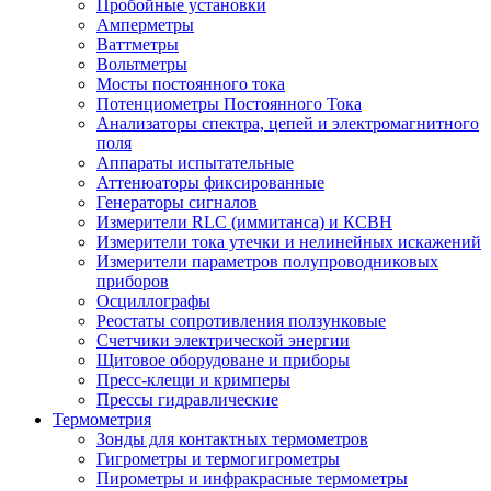
Пробойные установки
Амперметры
Ваттметры
Вольтметры
Мосты постоянного тока
Потенциометры Постоянного Тока
Анализаторы спектра, цепей и электромагнитного
поля
Аппараты испытательные
Аттенюаторы фиксированные
Генераторы сигналов
Измерители RLC (иммитанса) и КСВН
Измерители тока утечки и нелинейных искажений
Измерители параметров полупроводниковых
приборов
Осциллографы
Реостаты сопротивления ползунковые
Счетчики электрической энергии
Щитовое оборудоване и приборы
Пресс-клещи и кримперы
Прессы гидравлические
Термометрия
Зонды для контактных термометров
Гигрометры и термогигрометры
Пирометры и инфракрасные термометры