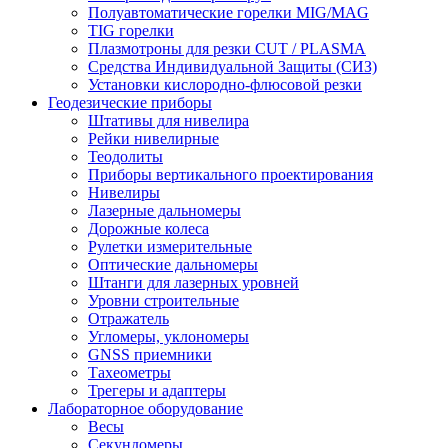
Полуавтоматические горелки MIG/MAG
TIG горелки
Плазмотроны для резки CUT / PLASMA
Средства Индивидуальной Защиты (СИЗ)
Установки кислородно-флюсовой резки
Геодезические приборы
Штативы для нивелира
Рейки нивелирные
Теодолиты
Приборы вертикального проектирования
Нивелиры
Лазерные дальномеры
Дорожные колеса
Рулетки измерительные
Оптические дальномеры
Штанги для лазерных уровней
Уровни строительные
Отражатель
Угломеры, уклономеры
GNSS приемники
Тахеометры
Трегеры и адаптеры
Лабораторное оборудование
Весы
Секундомеры