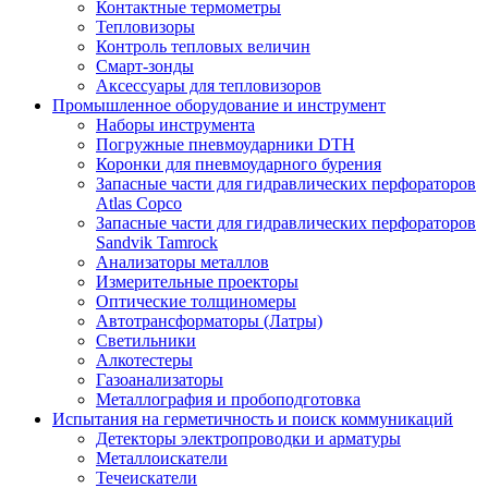
Контактные термометры
Тепловизоры
Контроль тепловых величин
Смарт-зонды
Аксессуары для тепловизоров
Промышленное оборудование и инструмент
Наборы инструмента
Погружные пневмоударники DTH
Коронки для пневмоударного бурения
Запасные части для гидравлических перфораторов
Atlas Copco
Запасные части для гидравлических перфораторов
Sandvik Tamrock
Анализаторы металлов
Измерительные проекторы
Оптические толщиномеры
Автотрансформаторы (Латры)
Светильники
Алкотестеры
Газоанализаторы
Металлография и пробоподготовка
Испытания на герметичность и поиск коммуникаций
Детекторы электропроводки и арматуры
Металлоискатели
Течеискатели