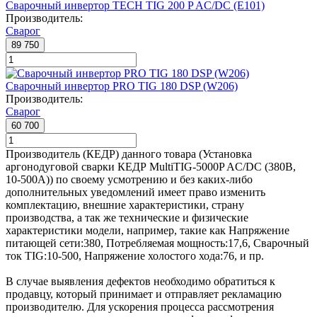
Сварочный инвертор TECH TIG 200 P AC/DC (E101)
Производитель:
Сварог
89 750
Сварочный инвертор PRO TIG 180 DSP (W206)
Производитель:
Сварог
60 700
Производитель (КЕДР) данного товара (Установка
аргонодуговой сварки КЕДР MultiTIG-5000P AC/DC (380В,
10-500А)) по своему усмотрению и без каких-либо
дополнительных уведомлений имеет право изменить
комплектацию, внешние характеристики, страну
производства, а так же технические и физические
характеристики модели, например, такие как
Напряжение
питающей сети:
380
,
Потребляемая мощность:
17,6
,
Сварочный
ток TIG:
10-500
,
Напряжение холостого хода:
76
, и пр.
В случае выявления дефектов необходимо обратиться к
продавцу, который принимает и отправляет рекламацию
производителю. Для ускорения процесса рассмотрения