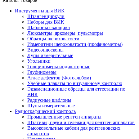
Каталог товаров
Инструменты для ВИК
Штангенциркули
Наборы для ВИК
Шаблоны сварщика
Люксметры, яркомеры, пульсметры
Образцы шероховатости
Измерители шероховатости (профилометры)
Видеоэндоскопы
Лупы измерительные
Угольники
Толщиномеры индикаторные
Глубиномеры
Атлас дефектов (Фотоальбом)
Учебные плакаты по визуальному контролю
Экзаменационные образцы для аттестации по
ВИК
Радиусные шаблоны
Щупы измерительные
Радиографический контроль
Промышленные рентген аппараты
Штативы, пауки и тележки для рентген аппаратов
Высоковольтные кабели для рентгеновских
аппаратов