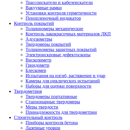
Трассоискатели и кабелеискатели
Вакуумные рамки
Установки контроля герметичности
Пенопленочный индикатор
Контроль покрытий
Толщиномеры механические
Контроль лакокрасочных материалов ЛКП
Адгезиметры
Твердомеры покрытий
Толщиномеры защитных покрытий
Электроискровые дефектоскопы
Вискозиметр
Гриндометр
Блескомер
Испытания на изгиб, растяжение и удар
Камеры для циклических испытаний
Наборы для оценки поверхности
Твердометрия
Твердомеры портативные
Стационарные твердомеры
Меры твердости
Принадлежности для твердометрии
Строительный контроль
Приборы контроля бетона
Лазерные уровни