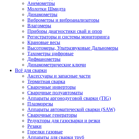
Анемометры
Молотки Шмидта
Динамометры
Виброметры и виброанализаторы
Влагомеры
Приборы диагностики свай и опор
Регистраторы и системы мониторинга
Крановые весы
Высотомеры, Ультразвуковые Дальномеры
Тахометры цифровые
Дифманометры
Динамометрические ключи
Всё для сварки
Аксессуары и запасные части
Термитная сварка
Сварочные инверторы
Сварочные полуавтоматы
Аппараты аргонодуговой сварки (TIG)
Плазморезы
Аппараты автоматической сварки (SAW)
Сварочные генераторы
Редукторы для газосварки и резки
Резаки
Горелки газовые
Аппараты для сварки труб