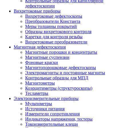
Контрольные образцы для капиллярной
дефектоскопии
Вихретоковые приборы
Вихретоковые дефектоскопы
Преобразователи Константа
Меры толщины покрытий
Образцы вихретокового контроля
Каретки для контроля резьбы
Вихретоковые преобразователи
Магнитная дефектоскопия
Магнитные порошки и концентраты
Магнитные суспензии
Фоновые краски
Магнитопорошковые дефектоскопы
Электромагниты и постоянные магниты
Контрольные образцы для МПД
Магнитометры
Коэрцитиметры (структуроскопы)
Тесламетры
Электроизмерительные приборы
Мультиметры
Источники питания
Измерители сопротивления
Индикаторы напряжения, тестеры
Токоизмерительные клещи