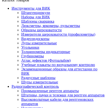
Каталог товаров
Инструменты для ВИК
Штангенциркули
Наборы для ВИК
Шаблоны сварщика
Люксметры, яркомеры, пульсметры
Образцы шероховатости
Измерители шероховатости (профилометры)
Видеоэндоскопы
Лупы измерительные
Угольники
Толщиномеры индикаторные
Глубиномеры
Атлас дефектов (Фотоальбом)
Учебные плакаты по визуальному контролю
Экзаменационные образцы для аттестации по
ВИК
Радиусные шаблоны
Щупы измерительные
Радиографический контроль
Промышленные рентген аппараты
Штативы, пауки и тележки для рентген аппаратов
Высоковольтные кабели для рентгеновских
аппаратов