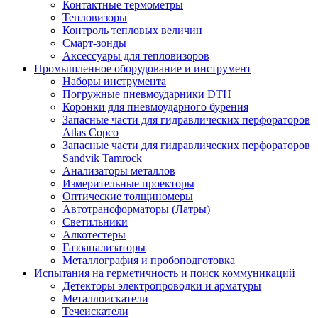
Контактные термометры
Тепловизоры
Контроль тепловых величин
Смарт-зонды
Аксессуары для тепловизоров
Промышленное оборудование и инструмент
Наборы инструмента
Погружные пневмоударники DTH
Коронки для пневмоударного бурения
Запасные части для гидравлических перфораторов
Atlas Copco
Запасные части для гидравлических перфораторов
Sandvik Tamrock
Анализаторы металлов
Измерительные проекторы
Оптические толщиномеры
Автотрансформаторы (Латры)
Светильники
Алкотестеры
Газоанализаторы
Металлография и пробоподготовка
Испытания на герметичность и поиск коммуникаций
Детекторы электропроводки и арматуры
Металлоискатели
Течеискатели