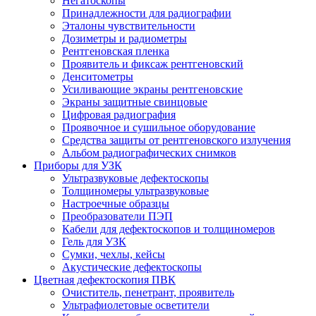
Негатоскопы
Принадлежности для радиографии
Эталоны чувствительности
Дозиметры и радиометры
Рентгеновская пленка
Проявитель и фиксаж рентгеновский
Денситометры
Усиливающие экраны рентгеновские
Экраны защитные свинцовые
Цифровая радиография
Проявочное и сушильное оборудование
Средства защиты от рентгеновского излучения
Альбом радиографических снимков
Приборы для УЗК
Ультразвуковые дефектоскопы
Толщиномеры ультразвуковые
Настроечные образцы
Преобразователи ПЭП
Кабели для дефектоскопов и толщиномеров
Гель для УЗК
Сумки, чехлы, кейсы
Акустические дефектоскопы
Цветная дефектоскопия ПВК
Очиститель, пенетрант, проявитель
Ультрафиолетовые осветители