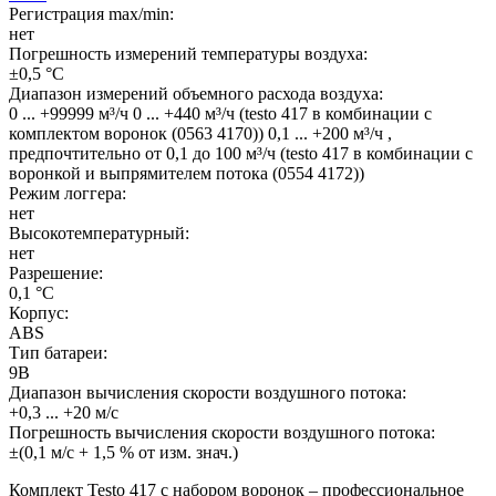
Регистрация max/min:
нет
Погрешность измерений температуры воздуха:
±0,5 °C
Диапазон измерений объемного расхода воздуха:
0 ... +99999 м³/ч 0 ... +440 м³/ч (testo 417 в комбинации с
комплектом воронок (0563 4170)) 0,1 ... +200 м³/ч ,
предпочтительно от 0,1 до 100 м³/ч (testo 417 в комбинации с
воронкой и выпрямителем потока (0554 4172))
Режим логгера:
нет
Высокотемпературный:
нет
Разрешение:
0,1 °C
Корпус:
ABS
Тип батареи:
9В
Диапазон вычисления скорости воздушного потока:
+0,3 ... +20 м/с
Погрешность вычисления скорости воздушного потока:
±(0,1 м/с + 1,5 % от изм. знач.)
Комплект Testo 417 с набором воронок – профессиональное