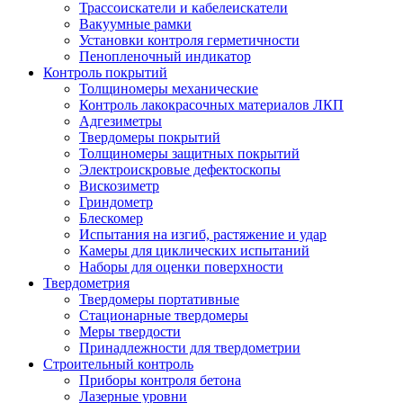
Трассоискатели и кабелеискатели
Вакуумные рамки
Установки контроля герметичности
Пенопленочный индикатор
Контроль покрытий
Толщиномеры механические
Контроль лакокрасочных материалов ЛКП
Адгезиметры
Твердомеры покрытий
Толщиномеры защитных покрытий
Электроискровые дефектоскопы
Вискозиметр
Гриндометр
Блескомер
Испытания на изгиб, растяжение и удар
Камеры для циклических испытаний
Наборы для оценки поверхности
Твердометрия
Твердомеры портативные
Стационарные твердомеры
Меры твердости
Принадлежности для твердометрии
Строительный контроль
Приборы контроля бетона
Лазерные уровни