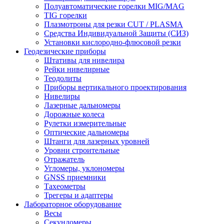
Полуавтоматические горелки MIG/MAG
TIG горелки
Плазмотроны для резки CUT / PLASMA
Средства Индивидуальной Защиты (СИЗ)
Установки кислородно-флюсовой резки
Геодезические приборы
Штативы для нивелира
Рейки нивелирные
Теодолиты
Приборы вертикального проектирования
Нивелиры
Лазерные дальномеры
Дорожные колеса
Рулетки измерительные
Оптические дальномеры
Штанги для лазерных уровней
Уровни строительные
Отражатель
Угломеры, уклономеры
GNSS приемники
Тахеометры
Трегеры и адаптеры
Лабораторное оборудование
Весы
Секундомеры