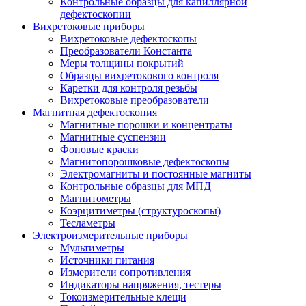
Контрольные образцы для капиллярной
дефектоскопии
Вихретоковые приборы
Вихретоковые дефектоскопы
Преобразователи Константа
Меры толщины покрытий
Образцы вихретокового контроля
Каретки для контроля резьбы
Вихретоковые преобразователи
Магнитная дефектоскопия
Магнитные порошки и концентраты
Магнитные суспензии
Фоновые краски
Магнитопорошковые дефектоскопы
Электромагниты и постоянные магниты
Контрольные образцы для МПД
Магнитометры
Коэрцитиметры (структуроскопы)
Тесламетры
Электроизмерительные приборы
Мультиметры
Источники питания
Измерители сопротивления
Индикаторы напряжения, тестеры
Токоизмерительные клещи