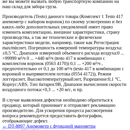
же вы можете вызвать любую транспортную компанию на
наш склад для забора груза.
Производитель (Testo) данного товара (Комплект 1 Testo 417
анемометр с набором воронок) по своему усмотрению и без
каких-либо дополнительных уведомлений имеет право
изменить комплектацию, внешние характеристики, страну
производства, а так же технические и физические
характеристики модели, например, такие как
Регистрация
max/min:
нет
,
Погрешность измерений температуры воздуха:
±0,5 °C
,
Диапазон измерений объемного расхода воздуха:
0 ...
+99999 м³/ч 0 ... +440 м³/ч (testo 417 в комбинации с
комплектом воронок (0563 4170)) 0,1 ... +200 м³/ч ,
предпочтительно от 0,1 до 100 м³/ч (testo 417 в комбинации с
воронкой и выпрямителем потока (0554 4172))
,
Режим
логгера:
нет
,
Высокотемпературный:
нет
,
Разрешение:
0,1 °C
,
Корпус:
ABS
,
Тип батареи:
9В
,
Диапазон вычисления скорости
воздушного потока:
+0,3 ... +20 м/с
, и пр.
В случае выявления дефектов необходимо обратиться к
продавцу, который принимает и отправляет рекламацию
производителю. Для ускорения процесса рассмотрения
вопроса рекомендуется предоставить фотографии,
отображающие дефект.
← DT-8897 Анемометр с функцией манометра