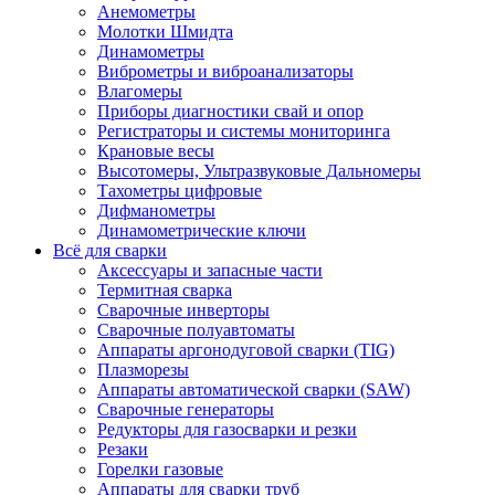
Анемометры
Молотки Шмидта
Динамометры
Виброметры и виброанализаторы
Влагомеры
Приборы диагностики свай и опор
Регистраторы и системы мониторинга
Крановые весы
Высотомеры, Ультразвуковые Дальномеры
Тахометры цифровые
Дифманометры
Динамометрические ключи
Всё для сварки
Аксессуары и запасные части
Термитная сварка
Сварочные инверторы
Сварочные полуавтоматы
Аппараты аргонодуговой сварки (TIG)
Плазморезы
Аппараты автоматической сварки (SAW)
Сварочные генераторы
Редукторы для газосварки и резки
Резаки
Горелки газовые
Аппараты для сварки труб