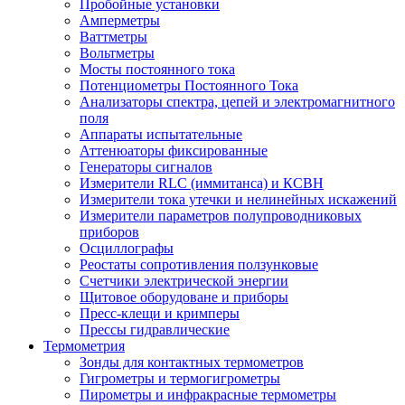
Пробойные установки
Амперметры
Ваттметры
Вольтметры
Мосты постоянного тока
Потенциометры Постоянного Тока
Анализаторы спектра, цепей и электромагнитного
поля
Аппараты испытательные
Аттенюаторы фиксированные
Генераторы сигналов
Измерители RLC (иммитанса) и КСВН
Измерители тока утечки и нелинейных искажений
Измерители параметров полупроводниковых
приборов
Осциллографы
Реостаты сопротивления ползунковые
Счетчики электрической энергии
Щитовое оборудоване и приборы
Пресс-клещи и кримперы
Прессы гидравлические
Термометрия
Зонды для контактных термометров
Гигрометры и термогигрометры
Пирометры и инфракрасные термометры