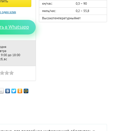
км/час:
0,3 – 90
миль/час:
0,2 – 55,8
Высокотемпературный:
нет
ть в Whatsapp
одня
автра
 9:00 до 18:00
б, вс
…