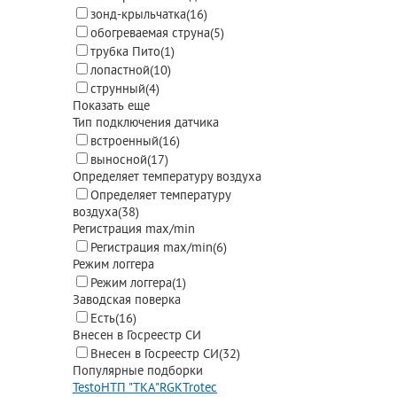
зонд-крыльчатка
(16)
обогреваемая струна
(5)
трубка Пито
(1)
лопастной
(10)
струнный
(4)
Показать еще
Тип подключения датчика
встроенный
(16)
выносной
(17)
Определяет температуру воздуха
Определяет температуру
воздуха
(38)
Регистрация max/min
Регистрация max/min
(6)
Режим логгера
Режим логгера
(1)
Заводская поверка
Есть
(16)
Внесен в Госреестр СИ
Внесен в Госреестр СИ
(32)
Популярные подборки
Testo
НТП "ТКА"
RGK
Trotec