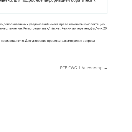
полнено, для подробное информацией обратитесь к
ибо дополнительных уведомлений имеет право изменить комплектацию,
имер, такие как
Регистрация max/min:
нет
,
Режим логгера:
нет
,
фут/мин:
20
 производителю. Для ускорения процесса рассмотрения вопроса
PCE CWG 1 Анемометр →