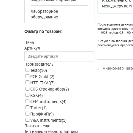
К сожалению, о
менеджеру комп
Лабораторное
оборудование
Производитель данного
внешние характеристики
Фильтр по товарам:
– 4925
,
км/час:
0,3 – 90
,
В случае выявления де
Цена
рекомендуется предост
Артикул
Производитель
← Анемометр Test
Testo
(10)
PCE Gmbh
(2)
НТП "ТКА"
(7)
СКБ Стройприбор
(2)
RGK
(4)
CEM instruments
(4)
Trotec
(1)
ПрофКиП
(9)
V&A instruments
(1)
Показать еще
Тип измерительного датчика