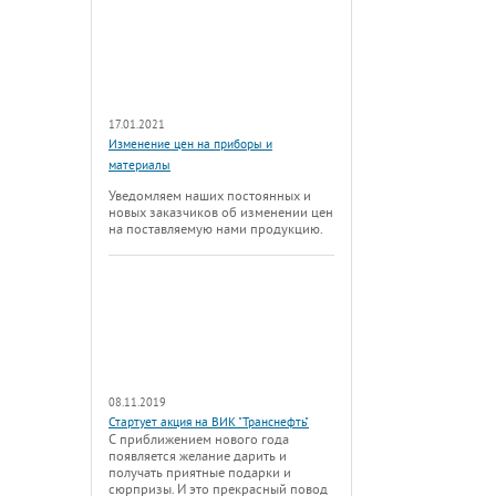
17.01.2021
Изменение цен на приборы и
материалы
Уведомляем наших постоянных и
новых заказчиков об изменении цен
на поставляемую нами продукцию.
08.11.2019
Стартует акция на ВИК "Транснефть"
С приближением нового года
появляется желание дарить и
получать приятные подарки и
сюрпризы. И это прекрасный повод