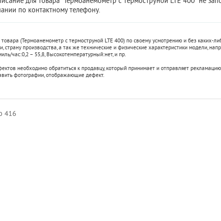
писание для товара "Термоанемометр с термоструной LTE 400" не за
ании по контактному телефону.
 товара (Термоанемометр с термоструной LTE 400) по своему усмотрению и без каких-л
, страну производства, а так же технические и физические характеристики модели, напр
миль/час:
0,2 – 55,8
,
Высокотемпературный:
нет
, и пр.
фектов необходимо обратиться к продавцу, который принимает и отправляет рекламацию
авить фотографии, отображающие дефект.
o 416