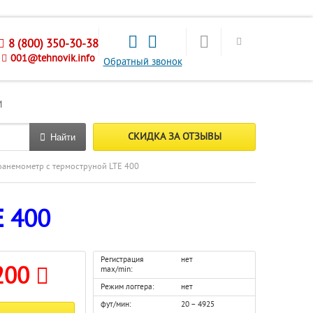
8 (800) 350-30-38
001@tehnovik.info
Обратный звонок
М
СКИДКА ЗА ОТЗЫВЫ
Найти
оанемометр с термоструной LTE 400
E 400
Регистрация
нет
200
max/min:
Режим логгера:
нет
фут/мин:
20 – 4925