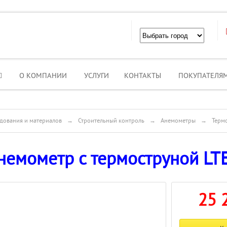
О КОМПАНИИ
УСЛУГИ
КОНТАКТЫ
ПОКУПАТЕЛЯ
дования и материалов
→
Строительный контроль
→
Анемометры
→
Терм
немометр с термоструной LT
25 