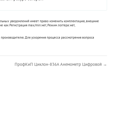
тельных уведомлений имеет право изменить комплектацию, внешние
кие как
Регистрация max/min:
нет
,
Режим логгера:
нет
,
 производителю. Для ускорения процесса рассмотрения вопроса
ПрофКиП Циклон-836А Анемометр Цифровой →