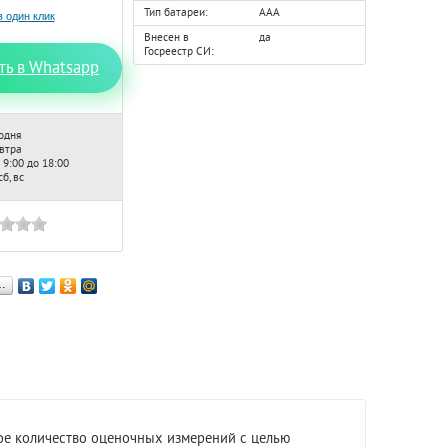
Тип батареи:
ААА
Внесен в
да
Госреестр СИ:
ть в Whatsapp
одня
автра
 9:00 до 18:00
б, вс
…
ое количество оценочных измерений с целью