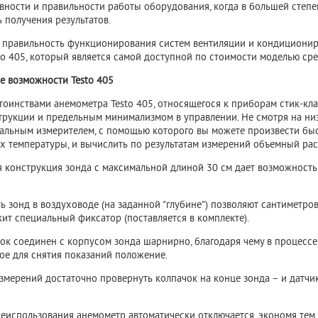
вности и правильности работы оборудования, когда в большей степен
 получения результатов.
 правильность функционирования систем вентиляции и кондиционир
to 405, который является самой доступной по стоимости моделью с
 возможности Testo 405
тоинствами
анемометра
Testo 405, относящегося к приборам стик-кл
трукции и предельным минимализмом в управлении. Не смотря на низк
льным измерителем, с помощью которого вы можете произвести бы
их температуры, и вычислить по результатам измерений объемный рас
я конструкция зонда с максимальной длиной 30 см дает возможност
ь зонд в воздуховоде (на заданной "глубине") позволяют сантиметро
ит специальный фиксатор (поставляется в комплекте).
ок соединен с корпусом зонда шарнирно, благодаря чему в процессе
ое для снятия показаний положение.
змерений достаточно провернуть колпачок на конце зонда – и датч
неиспользования анемометр автоматически отключается, экономя тем