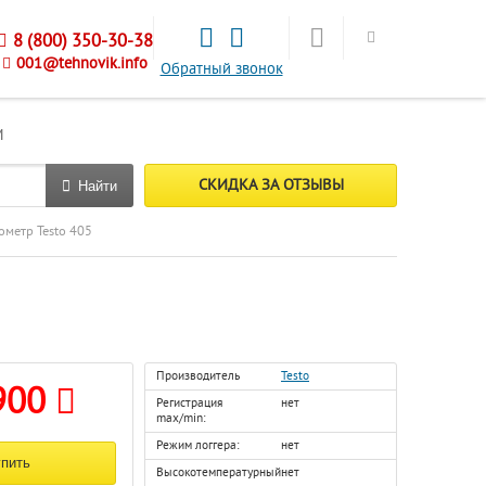
8 (800) 350-30-38
001@tehnovik.info
Обратный звонок
М
СКИДКА ЗА ОТЗЫВЫ
Найти
ометр Testo 405
Производитель
Testo
900
Регистрация
нет
max/min:
Режим логгера:
нет
Высокотемпературный:
нет