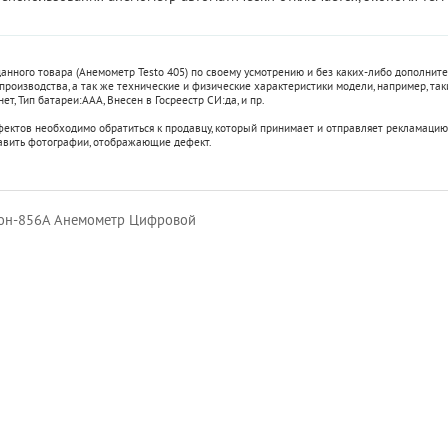
 данного товара (Анемометр Testo 405) по своему усмотрению и без каких-либо дополни
 производства, а так же технические и физические характеристики модели, например, та
нет
,
Тип батареи:
ААА
,
Внесен в Госреестр СИ:
да
, и пр.
фектов необходимо обратиться к продавцу, который принимает и отправляет рекламацию
авить фотографии, отображающие дефект.
н-856А Анемометр Цифровой