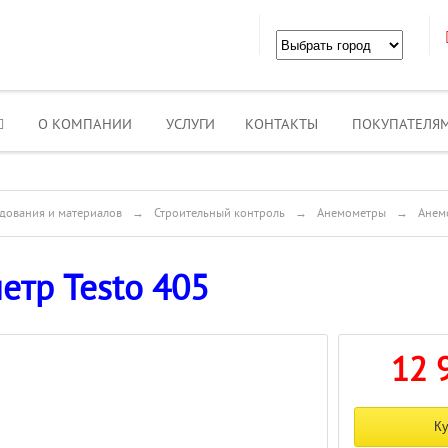
О КОМПАНИИ
УСЛУГИ
КОНТАКТЫ
ПОКУПАТЕЛЯ
дования и материалов
→
Строительный контроль
→
Анемометры
→
Анем
етр Testo 405
12 