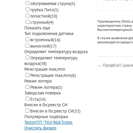
обогреваемая струна
(5)
трубка Пито
(1)
лопастной
(10)
Производитель (Testo)
струнный
(4)
характеристики, страну
Показать еще
Высокотемпературный:
Тип подключения датчика
В случае выявления де
встроенный
(16)
рекомендуется предост
выносной
(17)
Определяет температуру воздуха
Определяет температуру
воздуха
(38)
← ПрофКиП Цикло
Регистрация max/min
Регистрация max/min
(6)
Режим логгера
Режим логгера
(1)
Заводская поверка
Есть
(16)
Внесен в Госреестр СИ
Внесен в Госреестр СИ
(32)
Популярные подборки
Testo
НТП "ТКА"
RGK
Trotec
Очистить фильтр