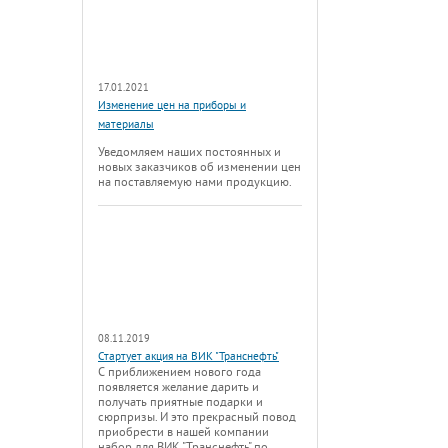
17.01.2021
Изменение цен на приборы и
материалы
Уведомляем наших постоянных и
новых заказчиков об изменении цен
на поставляемую нами продукцию.
08.11.2019
Стартует акция на ВИК "Транснефть"
С приближением нового года
появляется желание дарить и
получать приятные подарки и
сюрпризы. И это прекрасный повод
приобрести в нашей компании
набор для ВИК "Транснефть" по