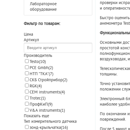
проверки испра
Лабораторное
и оперативность
оборудование
Быстро оценить
анемометра Tes
Фильтр по товарам:
Функциональные
Цена
Артикул
Основными дос
простотой конс
полнофункциона
Производитель
воздуховодах, 
Testo
(10)
PCE Gmbh
(2)
Телескопическа
НТП "ТКА"
(7)
толщины.
СКБ Стройприбор
(2)
Точно установит
RGK
(4)
положении служ
CEM instruments
(4)
Trotec
(1)
Электронный бл
наиболее удобн
ПрофКиП
(9)
V&A instruments
(1)
По окончании и
Показать еще
повреждений.
Тип измерительного датчика
зонд-крыльчатка
(16)
После 5 минут 