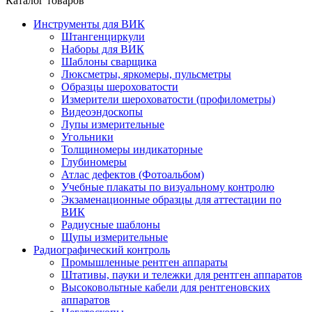
Каталог товаров
Инструменты для ВИК
Штангенциркули
Наборы для ВИК
Шаблоны сварщика
Люксметры, яркомеры, пульсметры
Образцы шероховатости
Измерители шероховатости (профилометры)
Видеоэндоскопы
Лупы измерительные
Угольники
Толщиномеры индикаторные
Глубиномеры
Атлас дефектов (Фотоальбом)
Учебные плакаты по визуальному контролю
Экзаменационные образцы для аттестации по
ВИК
Радиусные шаблоны
Щупы измерительные
Радиографический контроль
Промышленные рентген аппараты
Штативы, пауки и тележки для рентген аппаратов
Высоковольтные кабели для рентгеновских
аппаратов