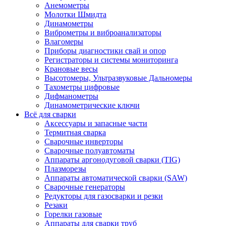
Анемометры
Молотки Шмидта
Динамометры
Виброметры и виброанализаторы
Влагомеры
Приборы диагностики свай и опор
Регистраторы и системы мониторинга
Крановые весы
Высотомеры, Ультразвуковые Дальномеры
Тахометры цифровые
Дифманометры
Динамометрические ключи
Всё для сварки
Аксессуары и запасные части
Термитная сварка
Сварочные инверторы
Сварочные полуавтоматы
Аппараты аргонодуговой сварки (TIG)
Плазморезы
Аппараты автоматической сварки (SAW)
Сварочные генераторы
Редукторы для газосварки и резки
Резаки
Горелки газовые
Аппараты для сварки труб