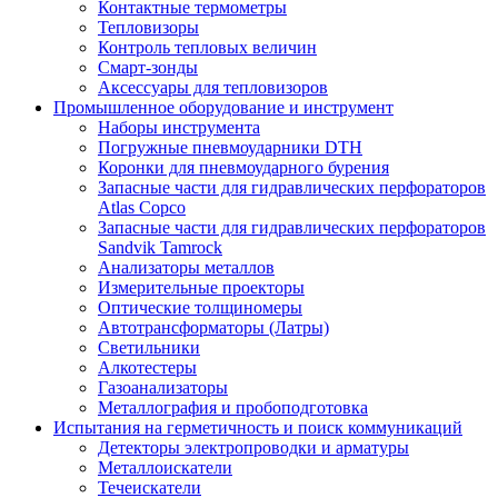
Контактные термометры
Тепловизоры
Контроль тепловых величин
Смарт-зонды
Аксессуары для тепловизоров
Промышленное оборудование и инструмент
Наборы инструмента
Погружные пневмоударники DTH
Коронки для пневмоударного бурения
Запасные части для гидравлических перфораторов
Atlas Copco
Запасные части для гидравлических перфораторов
Sandvik Tamrock
Анализаторы металлов
Измерительные проекторы
Оптические толщиномеры
Автотрансформаторы (Латры)
Светильники
Алкотестеры
Газоанализаторы
Металлография и пробоподготовка
Испытания на герметичность и поиск коммуникаций
Детекторы электропроводки и арматуры
Металлоискатели
Течеискатели