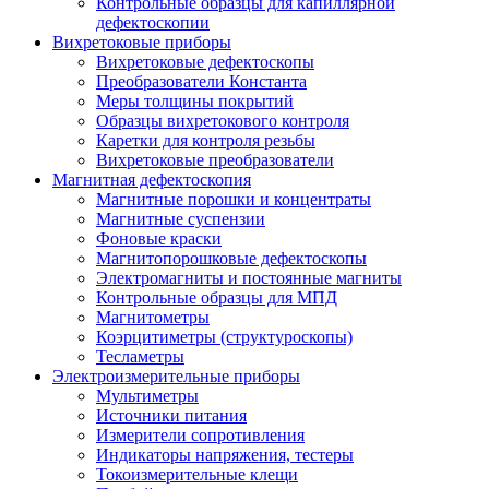
Контрольные образцы для капиллярной
дефектоскопии
Вихретоковые приборы
Вихретоковые дефектоскопы
Преобразователи Константа
Меры толщины покрытий
Образцы вихретокового контроля
Каретки для контроля резьбы
Вихретоковые преобразователи
Магнитная дефектоскопия
Магнитные порошки и концентраты
Магнитные суспензии
Фоновые краски
Магнитопорошковые дефектоскопы
Электромагниты и постоянные магниты
Контрольные образцы для МПД
Магнитометры
Коэрцитиметры (структуроскопы)
Тесламетры
Электроизмерительные приборы
Мультиметры
Источники питания
Измерители сопротивления
Индикаторы напряжения, тестеры
Токоизмерительные клещи