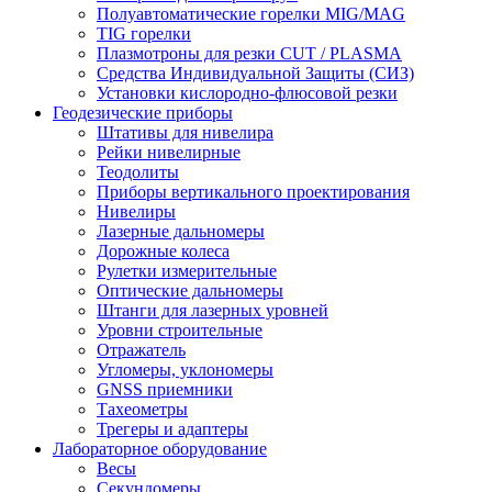
Полуавтоматические горелки MIG/MAG
TIG горелки
Плазмотроны для резки CUT / PLASMA
Средства Индивидуальной Защиты (СИЗ)
Установки кислородно-флюсовой резки
Геодезические приборы
Штативы для нивелира
Рейки нивелирные
Теодолиты
Приборы вертикального проектирования
Нивелиры
Лазерные дальномеры
Дорожные колеса
Рулетки измерительные
Оптические дальномеры
Штанги для лазерных уровней
Уровни строительные
Отражатель
Угломеры, уклономеры
GNSS приемники
Тахеометры
Трегеры и адаптеры
Лабораторное оборудование
Весы
Секундомеры