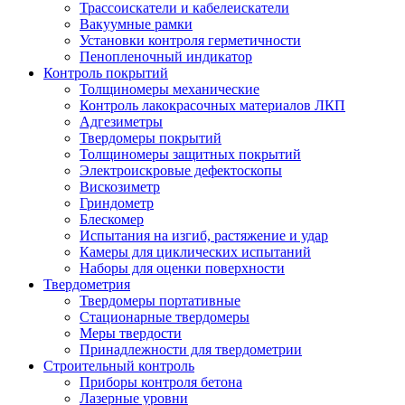
Трассоискатели и кабелеискатели
Вакуумные рамки
Установки контроля герметичности
Пенопленочный индикатор
Контроль покрытий
Толщиномеры механические
Контроль лакокрасочных материалов ЛКП
Адгезиметры
Твердомеры покрытий
Толщиномеры защитных покрытий
Электроискровые дефектоскопы
Вискозиметр
Гриндометр
Блескомер
Испытания на изгиб, растяжение и удар
Камеры для циклических испытаний
Наборы для оценки поверхности
Твердометрия
Твердомеры портативные
Стационарные твердомеры
Меры твердости
Принадлежности для твердометрии
Строительный контроль
Приборы контроля бетона
Лазерные уровни