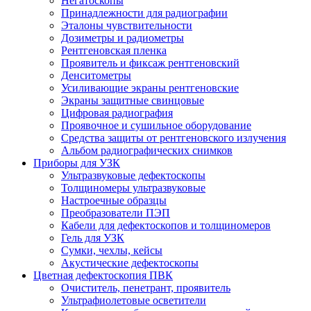
Негатоскопы
Принадлежности для радиографии
Эталоны чувствительности
Дозиметры и радиометры
Рентгеновская пленка
Проявитель и фиксаж рентгеновский
Денситометры
Усиливающие экраны рентгеновские
Экраны защитные свинцовые
Цифровая радиография
Проявочное и сушильное оборудование
Средства защиты от рентгеновского излучения
Альбом радиографических снимков
Приборы для УЗК
Ультразвуковые дефектоскопы
Толщиномеры ультразвуковые
Настроечные образцы
Преобразователи ПЭП
Кабели для дефектоскопов и толщиномеров
Гель для УЗК
Сумки, чехлы, кейсы
Акустические дефектоскопы
Цветная дефектоскопия ПВК
Очиститель, пенетрант, проявитель
Ультрафиолетовые осветители