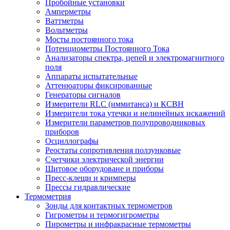
Пробойные установки
Амперметры
Ваттметры
Вольтметры
Мосты постоянного тока
Потенциометры Постоянного Тока
Анализаторы спектра, цепей и электромагнитного
поля
Аппараты испытательные
Аттенюаторы фиксированные
Генераторы сигналов
Измерители RLC (иммитанса) и КСВН
Измерители тока утечки и нелинейных искажений
Измерители параметров полупроводниковых
приборов
Осциллографы
Реостаты сопротивления ползунковые
Счетчики электрической энергии
Щитовое оборудоване и приборы
Пресс-клещи и кримперы
Прессы гидравлические
Термометрия
Зонды для контактных термометров
Гигрометры и термогигрометры
Пирометры и инфракрасные термометры